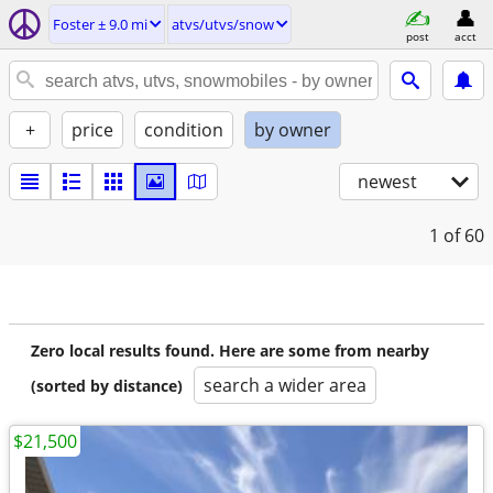
Foster ± 9.0 mi
atvs/utvs/snow
post
acct
+
price
condition
by owner
newest
1
of 60
Zero local results found. Here are some from nearby
search a wider area
(sorted by distance)
$21,500