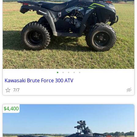
•
•
•
•
•
Kawasaki Brute Force 300 ATV
7/7
$4,400