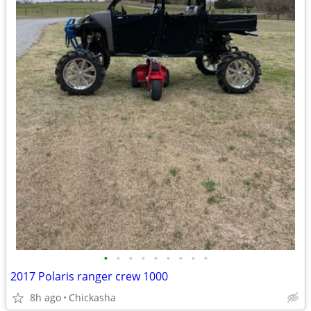
•
•
•
•
•
•
•
•
•
2017 Polaris ranger crew 1000
8h ago
Chickasha