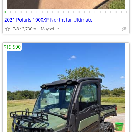
•
•
•
•
•
•
•
•
•
•
•
•
•
•
•
•
•
•
•
•
•
•
•
•
2021 Polaris 1000XP Northstar Ultimate
7/8
3,736mi
Maysville
$19,500