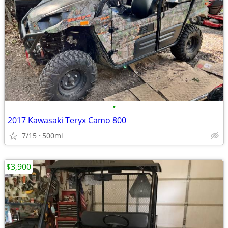
•
2017 Kawasaki Teryx Camo 800
7/15
500mi
$3,900