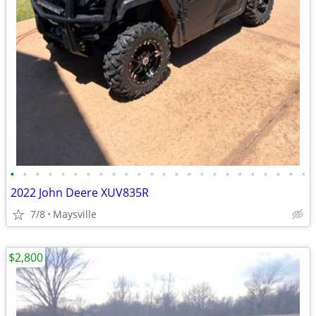
•
•
•
•
•
•
•
•
•
•
•
•
•
•
•
•
•
•
•
•
•
•
•
•
2022 John Deere XUV835R
7/8
Maysville
$2,800