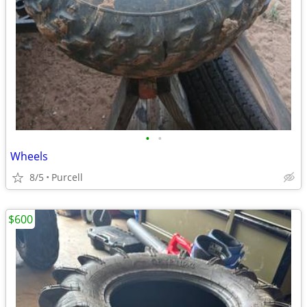
•
•
Wheels
8/5
Purcell
$600