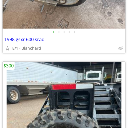
•
•
•
•
•
1998 gsxr 600 srad
8/1
Blanchard
$300