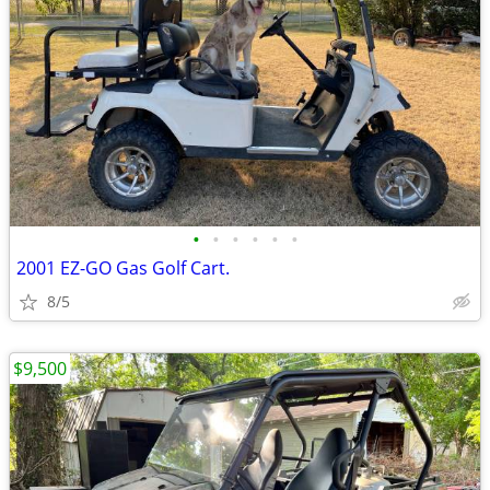
•
•
•
•
•
•
2001 EZ-GO Gas Golf Cart.
8/5
$9,500