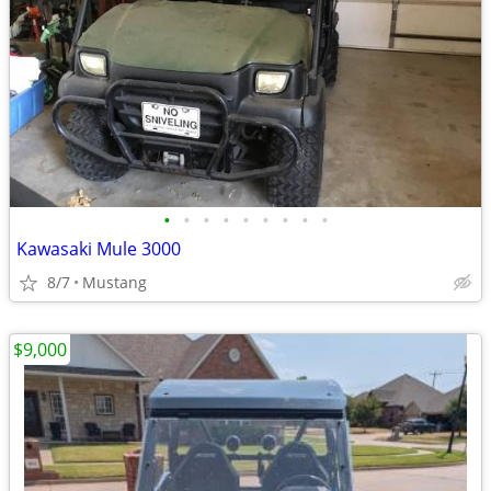
•
•
•
•
•
•
•
•
•
Kawasaki Mule 3000
8/7
Mustang
$9,000