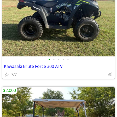
•
•
•
•
•
Kawasaki Brute Force 300 ATV
7/7
$2,000