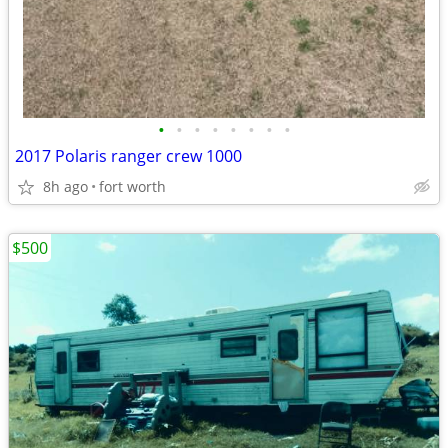
•
•
•
•
•
•
•
•
2017 Polaris ranger crew 1000
8h ago
fort worth
$500