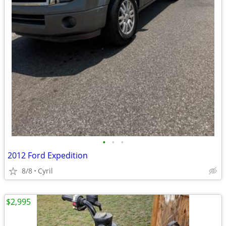
•
•
•
2012 Ford Expedition
8/8
Cyril
$2,995