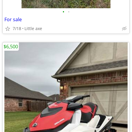
•
•
For sale
7/18
Little axe
$6,500