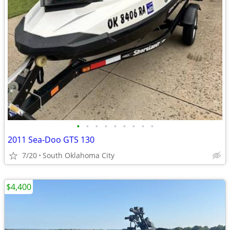
•
•
•
•
•
•
•
•
•
2011 Sea-Doo GTS 130
7/20
South Oklahoma City
$4,400