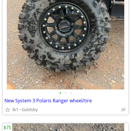
•
•
•
New System 3 Polaris Ranger wheel/tire
8/1
Goldsby
$75