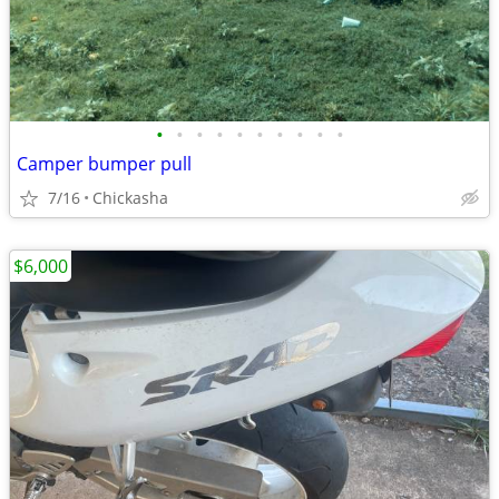
•
•
•
•
•
•
•
•
•
•
Camper bumper pull
7/16
Chickasha
$6,000