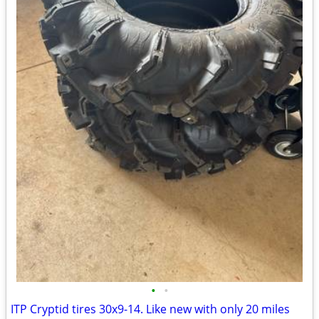
•
•
ITP Cryptid tires 30x9-14. Like new with only 20 miles