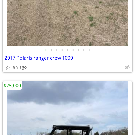
•
•
•
•
•
•
•
•
•
2017 Polaris ranger crew 1000
8h ago
$25,000