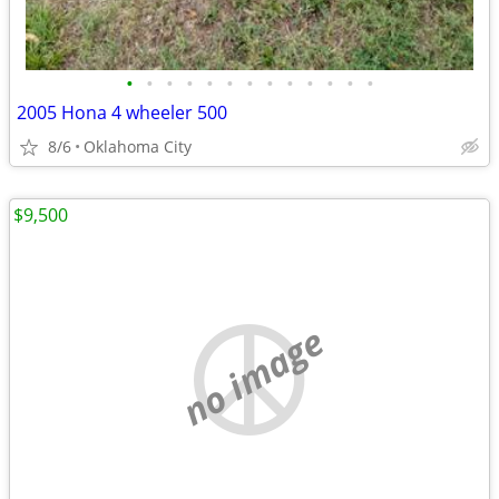
•
•
•
•
•
•
•
•
•
•
•
•
•
2005 Hona 4 wheeler 500
8/6
Oklahoma City
$9,500
no image