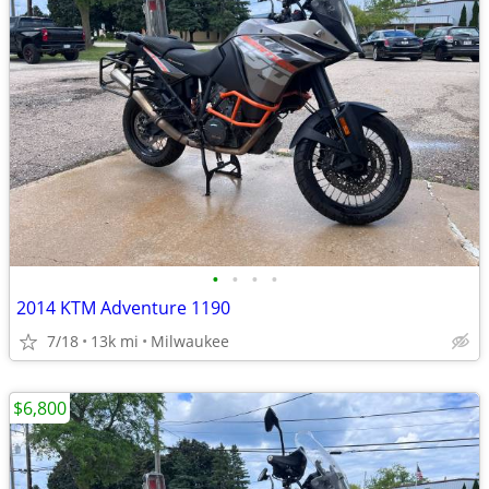
•
•
•
•
2014 KTM Adventure 1190
7/18
13k mi
Milwaukee
$6,800