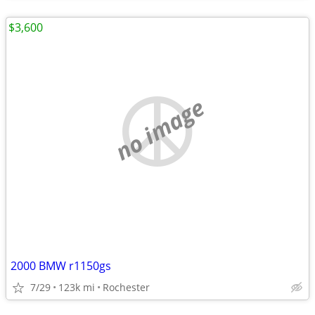
$3,600
no image
2000 BMW r1150gs
7/29
123k mi
Rochester