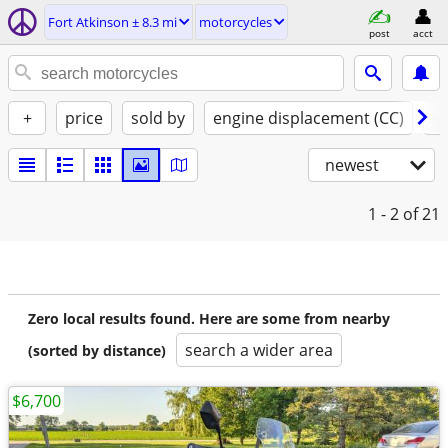
Fort Atkinson ± 8.3 mi
motorcycles
post
acct
+
price
sold by
engine displacement (CC)
st
newest
1 - 2
of 21
Zero local results found. Here are some from nearby
search a wider area
(sorted by distance)
$6,700