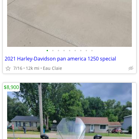
•
•
•
•
•
•
•
•
•
2021 Harley-Davidson pan america 1250 special
7/16
12k mi
Eau Claie
$8,900