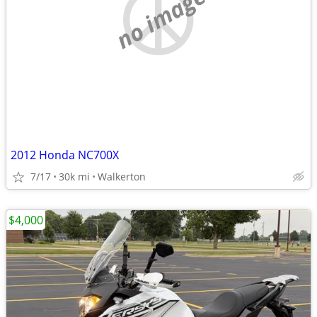
no image
2012 Honda NC700X
7/17
30k mi
Walkerton
$4,000