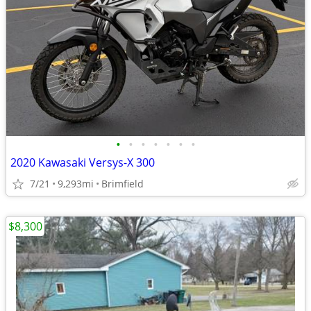
•
•
•
•
•
•
•
2020 Kawasaki Versys-X 300
7/21
9,293mi
Brimfield
$8,300