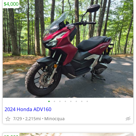
$4,000
•
•
•
•
•
•
•
•
2024 Honda ADV160
7/29
2,215mi
Minocqua