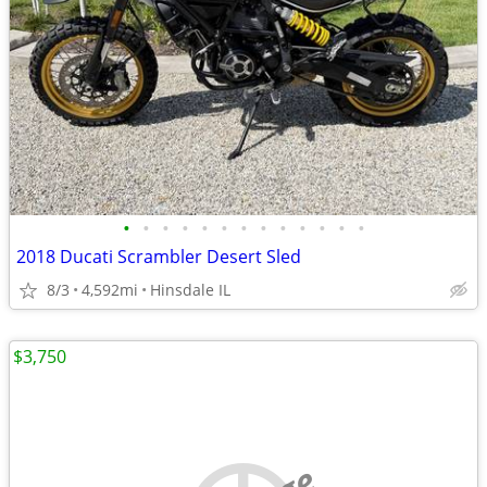
•
•
•
•
•
•
•
•
•
•
•
•
•
2018 Ducati Scrambler Desert Sled
8/3
4,592mi
Hinsdale IL
$3,750