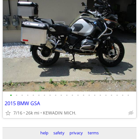
•
•
•
•
•
•
•
•
•
•
•
•
•
•
•
•
•
•
•
•
•
•
2015 BMW GSA
7/16
26k mi
KEWADIN MICH.
help
safety
privacy
terms