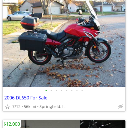
•
•
•
•
•
•
•
•
2006 DL650 For Sale
7/12
56k mi
Springfield, IL
$12,000