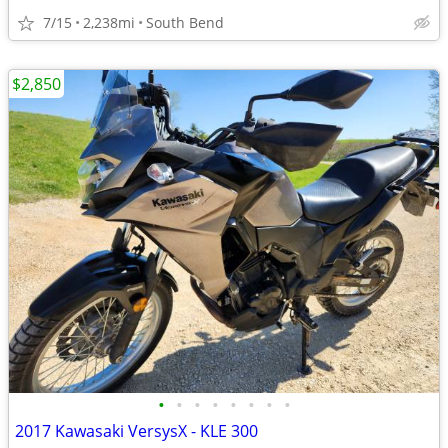
7/15
2,238mi
South Bend
$2,850
•
•
•
•
•
•
•
•
2017 Kawasaki VersysX - KLE 300