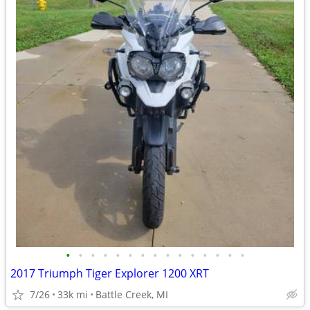
•
•
•
•
•
•
•
•
•
•
•
•
•
•
•
2017 Triumph Tiger Explorer 1200 XRT
7/26
33k mi
Battle Creek, MI