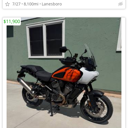
7/27
8,100mi
Lanesboro
$11,900