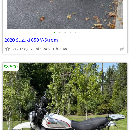
•
•
•
•
•
2020 Suzuki 650 V-Strom
7/29
8,450mi
West Chicago
$8,500