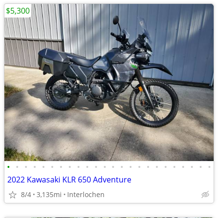
$5,300
•
•
•
•
•
•
•
•
•
•
•
•
•
•
•
•
•
•
•
•
•
•
•
•
2022 Kawasaki KLR 650 Adventure
8/4
3,135mi
Interlochen