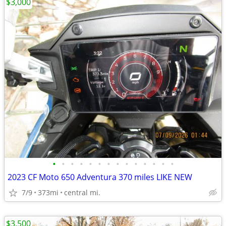
$3,000
•
•
•
•
•
•
•
•
•
•
•
•
•
•
2023 CF Moto 650 Adventura 370 miles LIKE NEW
7/9
373mi
central mi.
$3,500