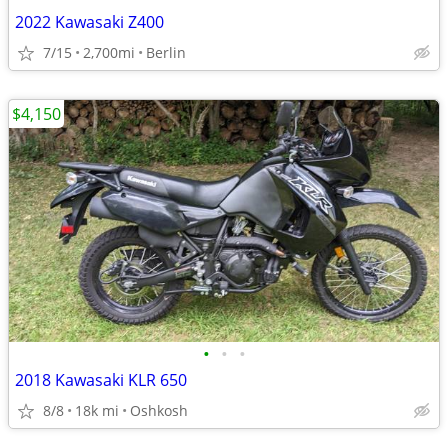
2022 Kawasaki Z400
7/15
2,700mi
Berlin
$4,150
•
•
•
2018 Kawasaki KLR 650
8/8
18k mi
Oshkosh