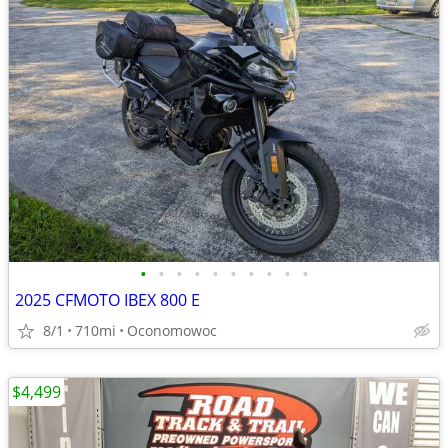
•
•
•
•
•
•
•
•
•
•
2025 CFMOTO IBEX 800 E
8/1
710mi
Oconomowoc
$4,499