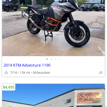
•
•
•
•
2014 KTM Adventure 1190
7/16
13k mi
Milwaukee
$4,495