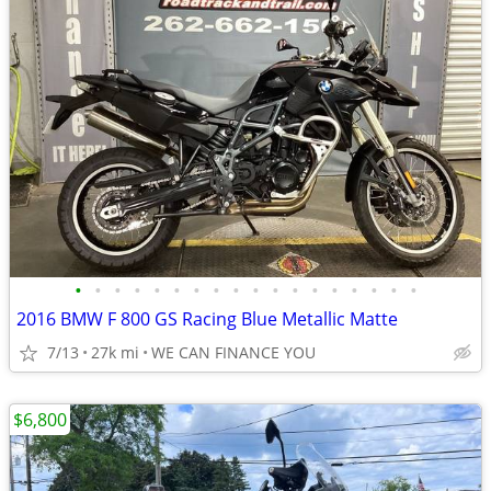
•
•
•
•
•
•
•
•
•
•
•
•
•
•
•
•
•
•
2016 BMW F 800 GS Racing Blue Metallic Matte
7/13
27k mi
WE CAN FINANCE YOU
$6,800