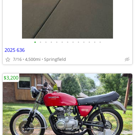
•
•
•
•
•
•
•
•
•
•
•
•
•
2025 636
7/16
4,500mi
Springfield
$3,200