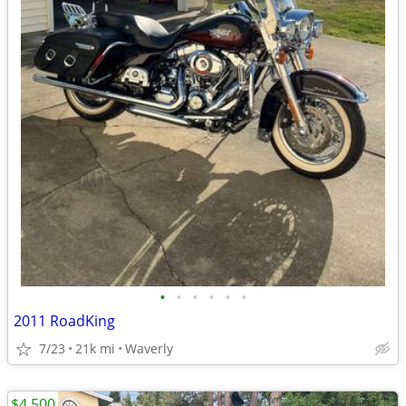
•
•
•
•
•
•
2011 RoadKing
7/23
21k mi
Waverly
$4,500