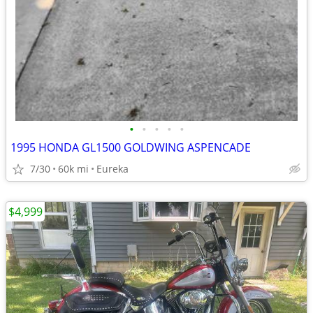
•
•
•
•
•
1995 HONDA GL1500 GOLDWING ASPENCADE
7/30
60k mi
Eureka
$4,999