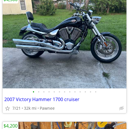
•
•
•
•
•
•
•
•
•
•
•
•
•
2007 Victory Hammer 1700 cruiser
7/21
32k mi
Pawnee
$4,200