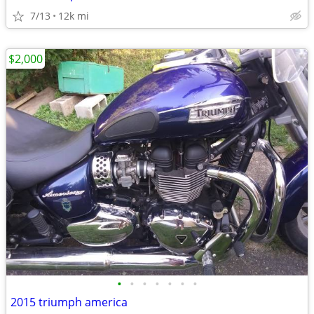
7/13
12k mi
$2,000
•
•
•
•
•
•
•
2015 triumph america