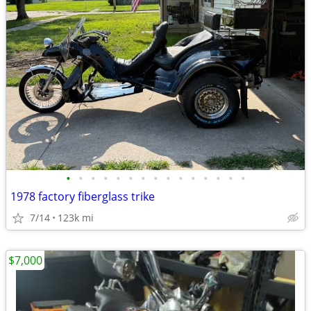
•
•
•
•
•
•
•
•
•
•
•
•
•
•
•
1978 factory fiberglass trike
7/14
123k mi
$7,000