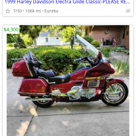
1999 Harley Davidson Electra Glide Classic-PLEASE READ DESCRIPTION
7/30
106k mi
Eureka
$4,300