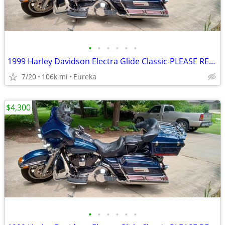
•
•
•
•
•
•
1999 Harley Davidson Electra Glide Classic-PLEASE READ DESCRIPTION
7/20
106k mi
Eureka
$4,300
•
•
•
•
•
•