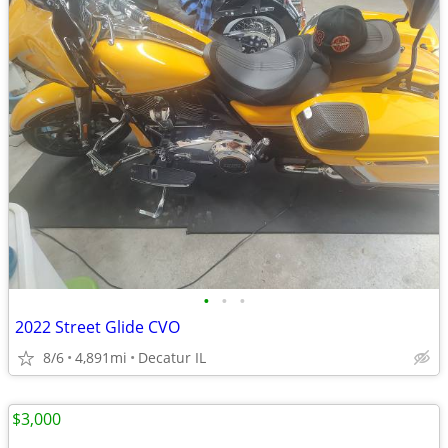
•
•
•
2022 Street Glide CVO
8/6
4,891mi
Decatur IL
$3,000