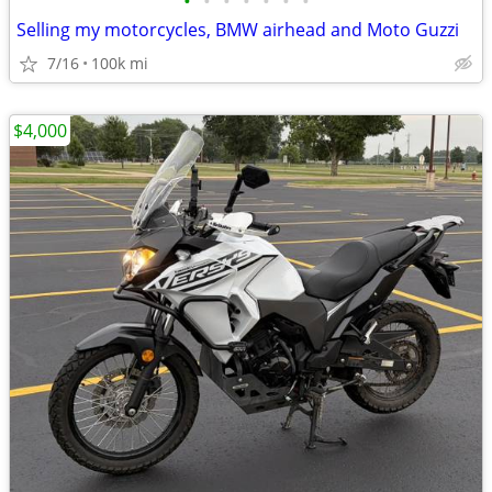
•
•
•
•
•
•
•
Selling my motorcycles, BMW airhead and Moto Guzzi
7/16
100k mi
$4,000