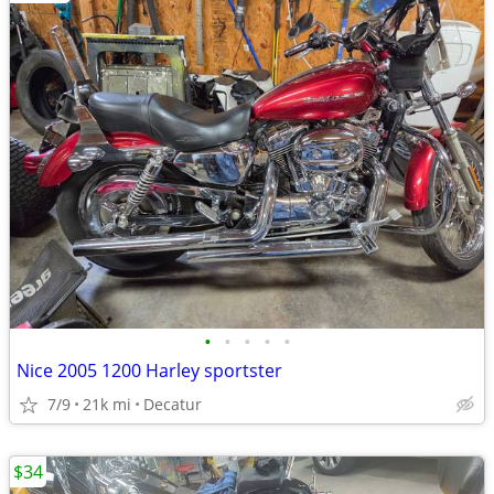
•
•
•
•
•
Nice 2005 1200 Harley sportster
7/9
21k mi
Decatur
$34