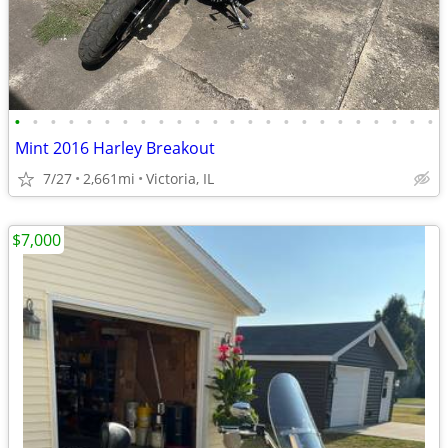
•
•
•
•
•
•
•
•
•
•
•
•
•
•
•
•
•
•
•
•
•
•
•
•
Mint 2016 Harley Breakout
7/27
2,661mi
Victoria, IL
$7,000