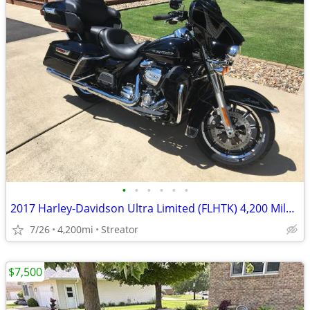
•
•
•
•
•
•
2017 Harley-Davidson Ultra Limited (FLHTK) 4,200 Miles - Excellent Condition
7/26
4,200mi
Streator
$7,500