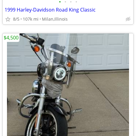
•
•
•
•
1999 Harley-Davidson Road King Classic
8/5
107k mi
Milan,Illinois
$4,500