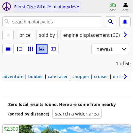
Forest City ± 8.4 mi
motorcycles
post
acct
+
price
sold by
engine displacement (CC)
st
newest
1
of 60
adventure
bobber
cafe racer
chopper
cruiser
dirtbike
Zero local results found. Here are some from nearby
search a wider area
(sorted by distance)
$2,300