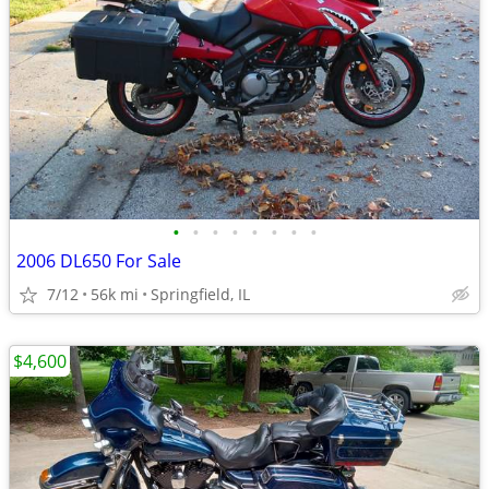
•
•
•
•
•
•
•
•
2006 DL650 For Sale
7/12
56k mi
Springfield, IL
$4,600