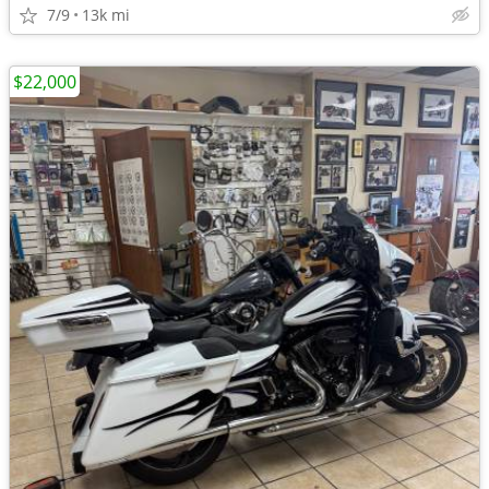
7/9
13k mi
$22,000