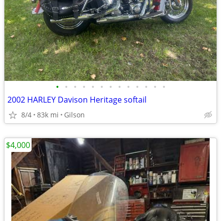
•
•
•
•
•
•
•
•
•
•
•
•
•
2002 HARLEY Davison Heritage softail
8/4
83k mi
Gilson
$4,000