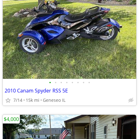
•
•
•
•
•
•
•
•
2010 Canam Spyder RSS 5E
7/14
15k mi
Geneseo IL
$4,000