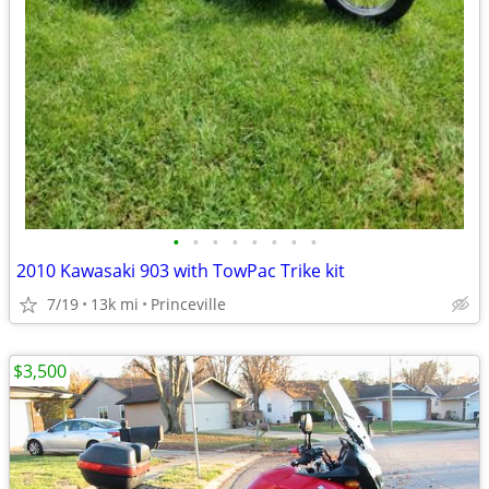
•
•
•
•
•
•
•
•
2010 Kawasaki 903 with TowPac Trike kit
7/19
13k mi
Princeville
$3,500