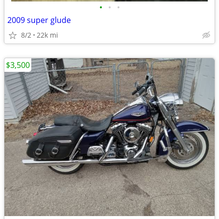
•
•
•
2009 super glude
8/2
22k mi
$3,500