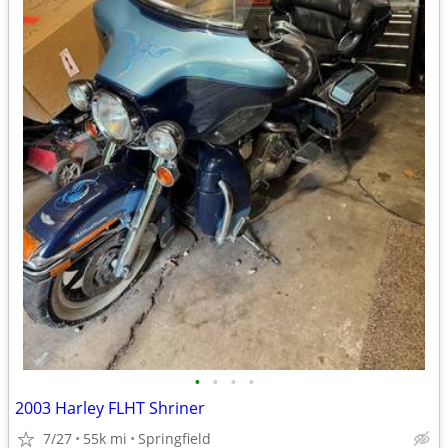
•
•
•
•
2003 Harley FLHT Shriner
7/27
55k mi
Springfield