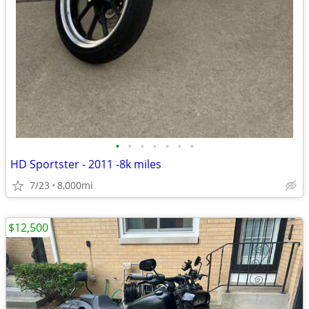
•
•
•
•
•
•
•
HD Sportster - 2011 -8k miles
7/23
8,000mi
$12,500