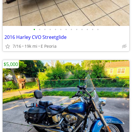
•
•
•
•
•
•
•
•
•
•
•
•
•
2016 Harley CVO Streetglide
7/16
19k mi
E Peoria
$5,000