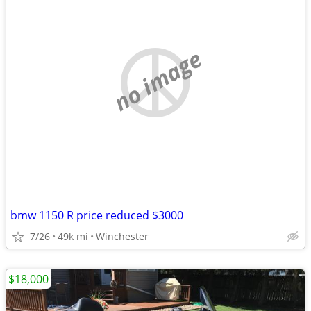
no image
bmw 1150 R price reduced $3000
7/26
49k mi
Winchester
$18,000