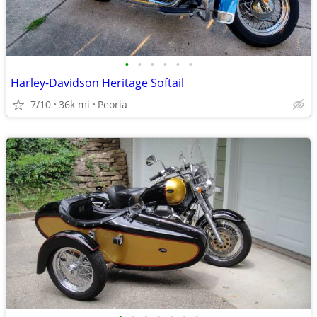
•
•
•
•
•
•
Harley-Davidson Heritage Softail
7/10
36k mi
Peoria