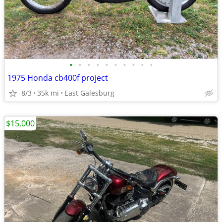
•
•
•
•
•
•
•
•
•
•
1975 Honda cb400f project
8/3
35k mi
East Galesburg
$15,000