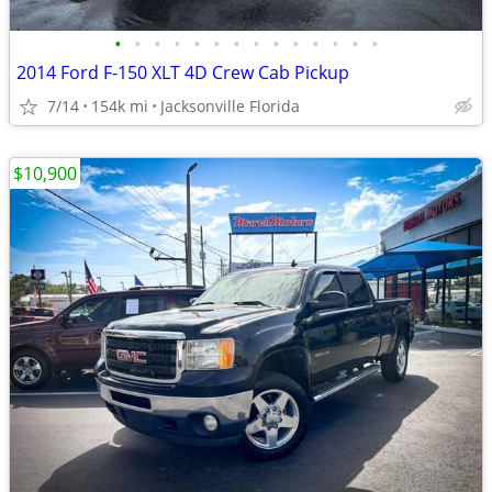
•
•
•
•
•
•
•
•
•
•
•
•
•
•
2014 Ford F-150 XLT 4D Crew Cab Pickup
7/14
154k mi
Jacksonville Florida
$10,900