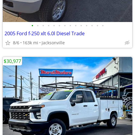
•
•
•
•
•
•
•
•
•
•
•
•
•
•
2005 Ford f-250 xlt 6.0l Diesel Trade
8/6
163k mi
Jacksonville
$30,977