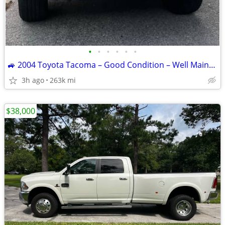
•
•
•
•
•
•
🚙 2004 Toyota Tacoma – Good Condition – Well Maintained!
3h ago
263k mi
$38,000