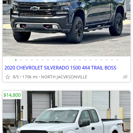
•
•
•
•
•
•
•
•
•
•
•
•
•
•
•
•
•
•
•
•
2020 CHEVROLET SILVERADO 1500 4X4 TRAIL BOSS
8/5
170k mi
NORTH JACVKSONVILLE
$14,800