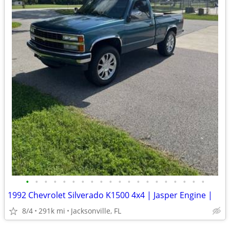
•
•
•
•
•
•
•
•
•
•
•
•
•
•
•
•
•
•
•
•
1992 Chevrolet Silverado K1500 4x4 | Jasper Engine |
8/4
291k mi
Jacksonville, FL