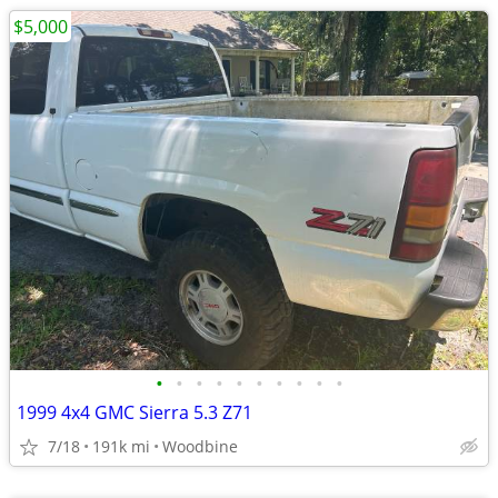
$5,000
•
•
•
•
•
•
•
•
•
•
1999 4x4 GMC Sierra 5.3 Z71
7/18
191k mi
Woodbine