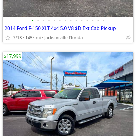
•
•
•
•
•
•
•
•
•
•
•
•
•
•
2014 Ford F-150 XLT 4x4 5.0 V8 $D Ext Cab Pickup
7/13
145k mi
Jacksonville Florida
$17,999