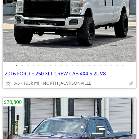
•
•
•
•
•
•
•
•
•
•
•
•
•
•
•
•
•
•
•
•
2016 FORD F-250 XLT CREW CAB 4X4 6.2L V8
8/5
193k mi
NORTH JACVKSONVILLE
$20,800