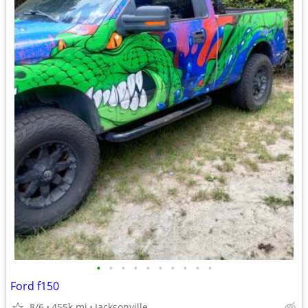
•
•
•
•
•
•
•
•
•
•
Ford f150
8/6
455k mi
Jacksonville