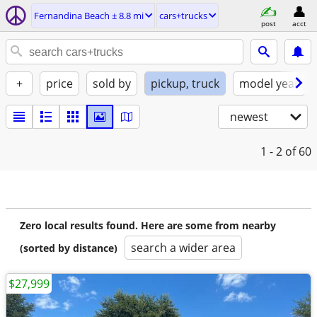
Fernandina Beach ± 8.8 mi
cars+trucks
post
acct
+
price
sold by
pickup, truck
model year
newest
1 - 2
of 60
Zero local results found. Here are some from nearby
search a wider area
(sorted by distance)
$27,999