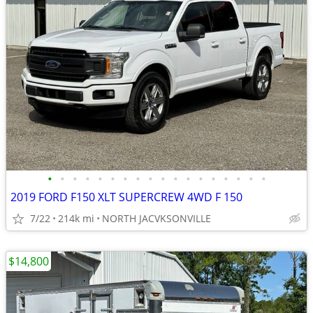
•
•
•
•
•
•
•
•
•
•
•
•
•
•
•
•
•
•
2019 FORD F150 XLT SUPERCREW 4WD F 150
7/22
214k mi
NORTH JACVKSONVILLE
$14,800