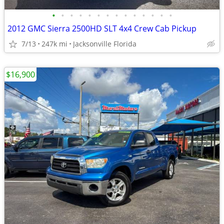
•
•
•
•
•
•
•
•
•
•
•
•
•
•
2012 GMC Sierra 2500HD SLT 4x4 Crew Cab Pickup
7/13
247k mi
Jacksonville Florida
$16,900