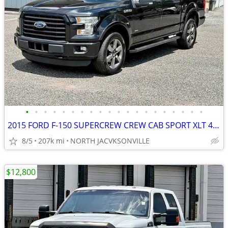
•
•
•
•
•
•
•
•
•
•
•
•
•
•
•
•
•
•
•
•
2015 FORD F-150 SUPERCREW CREW CAB SPORT XLT 4WD 3.5L V6 ECOBOOST
8/5
207k mi
NORTH JACVKSONVILLE
$12,800