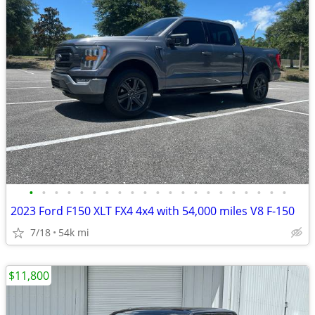
•
•
•
•
•
•
•
•
•
•
•
•
•
•
•
•
•
•
•
•
•
2023 Ford F150 XLT FX4 4x4 with 54,000 miles V8 F-150
7/18
54k mi
$11,800