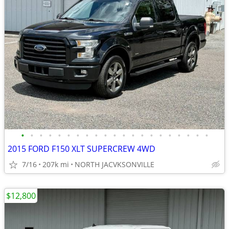
•
•
•
•
•
•
•
•
•
•
•
•
•
•
•
•
•
•
•
•
•
2015 FORD F150 XLT SUPERCREW 4WD
7/16
207k mi
NORTH JACVKSONVILLE
$12,800