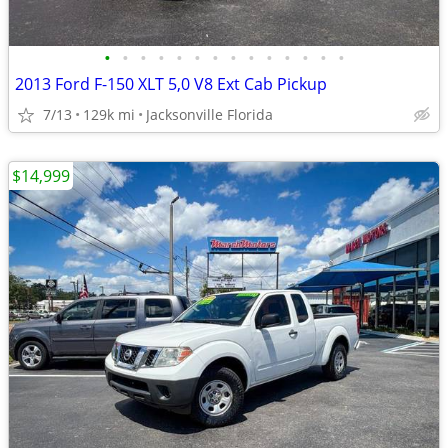
•
•
•
•
•
•
•
•
•
•
•
•
•
•
2013 Ford F-150 XLT 5,0 V8 Ext Cab Pickup
7/13
129k mi
Jacksonville Florida
$14,999