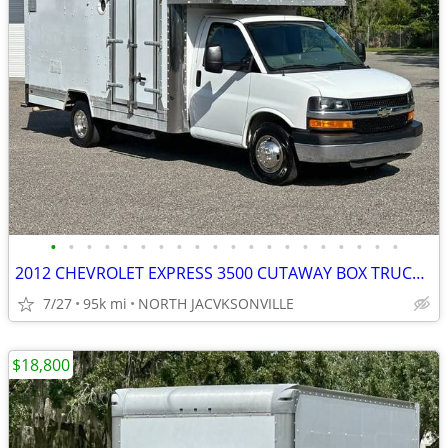
•
•
•
•
•
•
•
•
•
•
•
•
•
•
•
•
•
•
•
•
2012 CHEVROLET EXPRESS 3500 CUTAWAY BOX TRUCK UTILITY WORK VAN SERVICE
7/27
95k mi
NORTH JACVKSONVILLE
$18,800