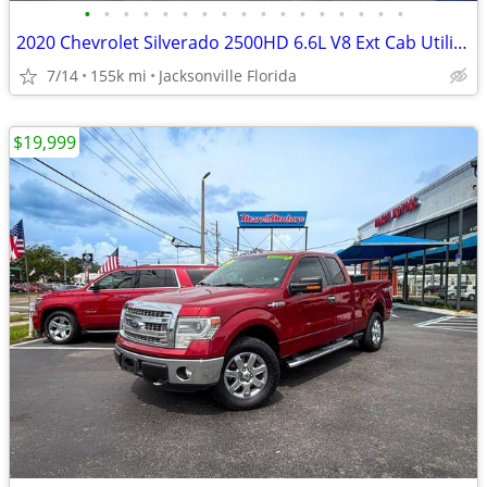
•
•
•
•
•
•
•
•
•
•
•
•
•
•
•
•
•
2020 Chevrolet Silverado 2500HD 6.6L V8 Ext Cab Utility Body Work Tru
7/14
155k mi
Jacksonville Florida
$19,999