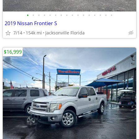
•
•
•
•
•
•
•
•
•
•
•
•
•
•
•
•
2019 Nissan Frontier S
7/14
154k mi
Jacksonville Florida
$16,999