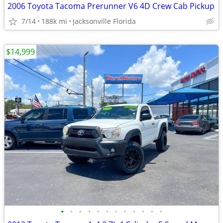
2006 Toyota Tacoma Prerunner V6 4D Crew Cab Pickup
7/14
188k mi
Jacksonville Florida
$14,999
•
•
•
•
•
•
•
•
•
•
•
•