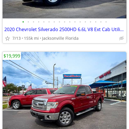
•
•
•
•
•
•
•
•
•
•
•
•
•
•
•
•
•
2020 Chevrolet Silverado 2500HD 6.6L V8 Ext Cab Utility Body Work Tru
7/13
155k mi
Jacksonville Florida
$19,999