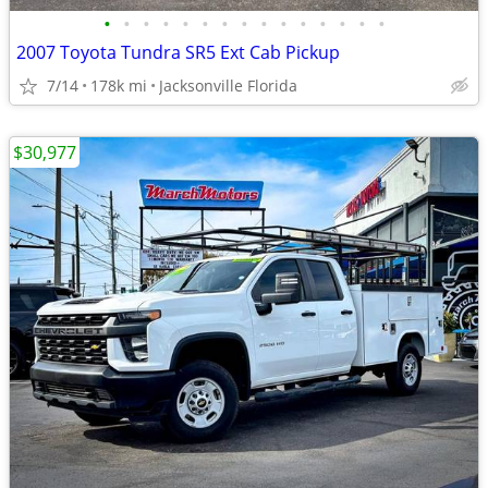
•
•
•
•
•
•
•
•
•
•
•
•
•
•
•
2007 Toyota Tundra SR5 Ext Cab Pickup
7/14
178k mi
Jacksonville Florida
$30,977