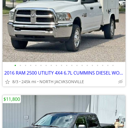
•
•
•
•
•
•
•
•
•
•
•
•
•
•
•
•
•
•
•
•
2016 RAM 2500 UTILITY 4X4 6.7L CUMMINS DIESEL WORK TRUCK
8/3
245k mi
NORTH JACVKSONVILLE
$11,800