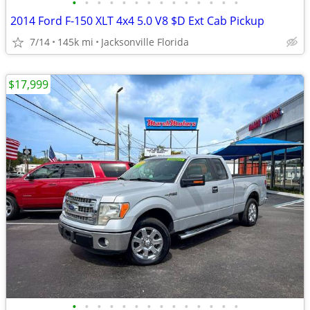
•
•
•
•
•
•
•
•
•
•
•
•
•
•
2014 Ford F-150 XLT 4x4 5.0 V8 $D Ext Cab Pickup
7/14
145k mi
Jacksonville Florida
$17,999
•
•
•
•
•
•
•
•
•
•
•
•
•
•