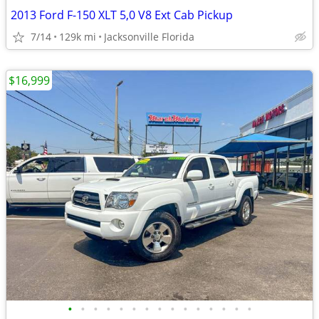
2013 Ford F-150 XLT 5,0 V8 Ext Cab Pickup
7/14
129k mi
Jacksonville Florida
$16,999
•
•
•
•
•
•
•
•
•
•
•
•
•
•
•