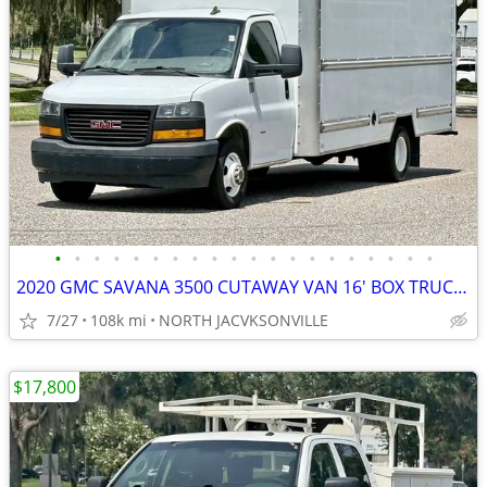
•
•
•
•
•
•
•
•
•
•
•
•
•
•
•
•
•
•
•
•
2020 GMC SAVANA 3500 CUTAWAY VAN 16' BOX TRUCK WORK VAN UTILITY
7/27
108k mi
NORTH JACVKSONVILLE
$17,800