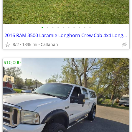
•
•
•
•
•
•
•
•
•
•
2016 RAM 3500 Laramie Longhorn Crew Cab 4x4 Long Box Truck
8/2
183k mi
Callahan
$10,000