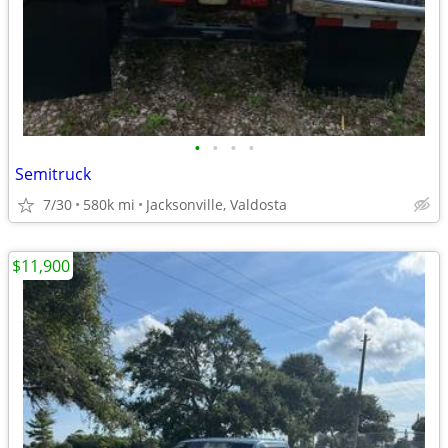
•
•
•
•
Semitruck
7/30
580k mi
Jacksonville, Valdosta
$11,900