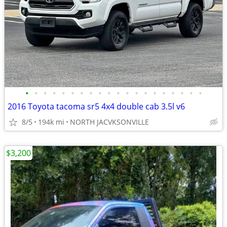
•
•
•
•
•
•
•
•
•
•
•
•
•
•
•
•
•
•
•
•
2016 Toyota tacoma sr5 4x4 double cab 3.5l v6
8/5
194k mi
NORTH JACVKSONVILLE
$3,200