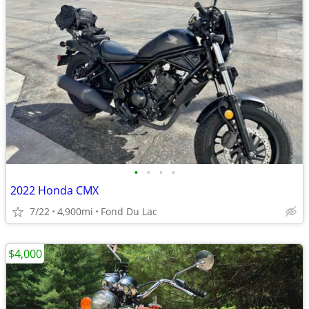
•
•
•
•
2022 Honda CMX
7/22
4,900mi
Fond Du Lac
$4,000