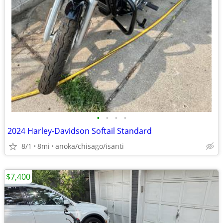
•
•
•
•
2024 Harley-Davidson Softail Standard
8/1
8mi
anoka/chisago/isanti
$7,400