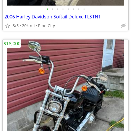
•
•
•
•
•
•
•
•
2006 Harley Davidson Softail Deluxe FLSTN1
8/5
20k mi
Pine City
$18,000