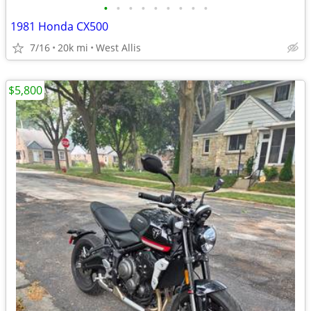
•
•
•
•
•
•
•
•
•
1981 Honda CX500
7/16
20k mi
West Allis
$5,800