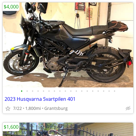
$4,000
•
•
•
•
•
•
•
•
•
•
•
•
•
•
•
•
•
•
2023 Husqvarna Svartpilen 401
7/22
1,800mi
Grantsburg
$1,600