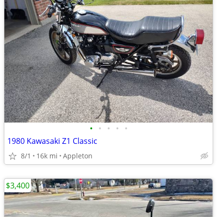
•
•
•
•
•
1980 Kawasaki Z1 Classic
8/1
16k mi
Appleton
$3,400