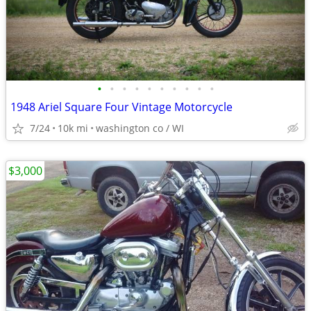
•
•
•
•
•
•
•
•
•
•
1948 Ariel Square Four Vintage Motorcycle
7/24
10k mi
washington co / WI
$3,000