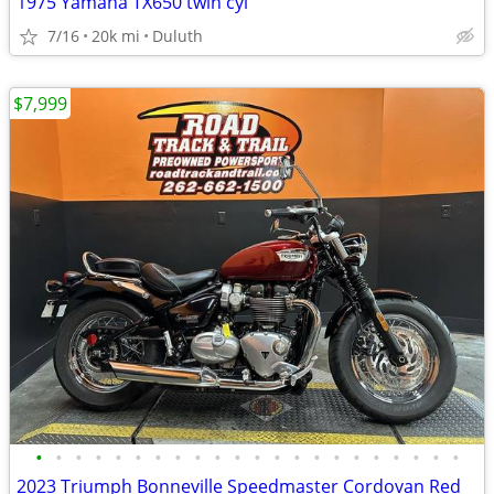
1975 Yamaha TX650 twin cyl
7/16
20k mi
Duluth
$7,999
•
•
•
•
•
•
•
•
•
•
•
•
•
•
•
•
•
•
•
•
•
•
2023 Triumph Bonneville Speedmaster Cordovan Red