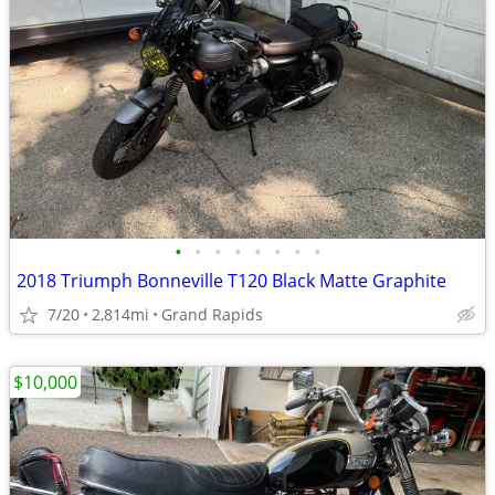
•
•
•
•
•
•
•
•
2018 Triumph Bonneville T120 Black Matte Graphite
7/20
2,814mi
Grand Rapids
$10,000