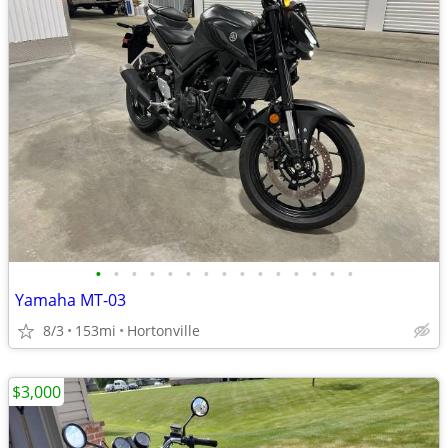
•
•
•
•
•
•
•
•
•
•
•
•
•
•
•
Yamaha MT-03
8/3
153mi
Hortonville
$3,000