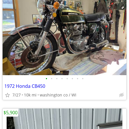
•
•
•
•
•
•
•
•
1972 Honda CB450
7/27
10k mi
washington co / WI
$5,900