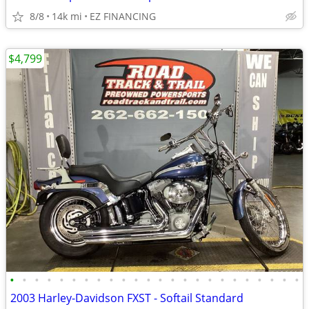
8/8
14k mi
EZ FINANCING
$4,799
•
•
•
•
•
•
•
•
•
•
•
•
•
•
•
•
•
•
•
•
•
•
•
•
2003 Harley-Davidson FXST - Softail Standard