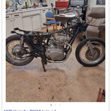
•
•
•