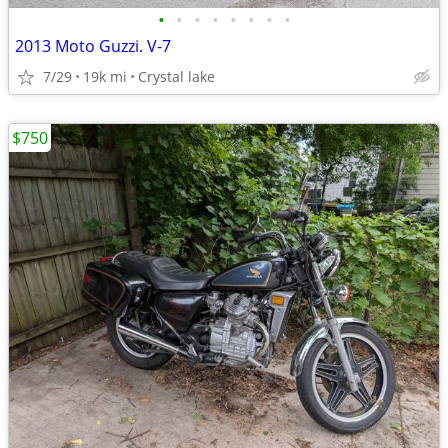
•
•
•
•
•
•
•
•
2013 Moto Guzzi. V-7
7/29
19k mi
Crystal lake
$750