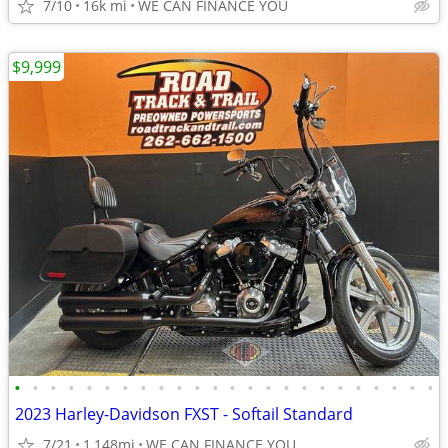
7/10
16k mi
WE CAN FINANCE YOU
$9,999
•
•
•
•
•
•
•
•
•
•
•
•
•
•
•
•
•
•
•
•
•
•
•
•
2023 Harley-Davidson FXST - Softail Standard
7/21
1,148mi
WE CAN FINANCE YOU