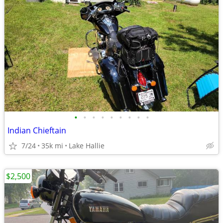
•
•
•
•
•
•
•
•
•
Indian Chieftain
7/24
35k mi
Lake Hallie
$2,500