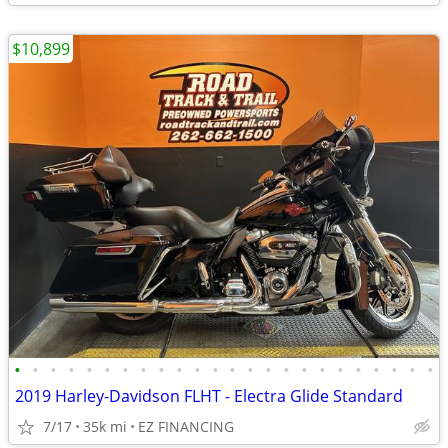
$10,899
•
•
•
•
•
•
•
•
•
•
•
•
•
•
•
•
•
•
•
•
•
•
•
•
2019 Harley-Davidson FLHT - Electra Glide Standard
7/17
35k mi
EZ FINANCING