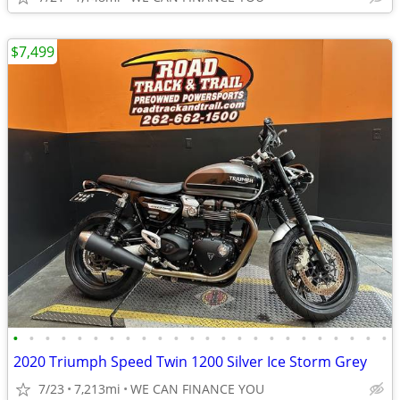
$7,499
•
•
•
•
•
•
•
•
•
•
•
•
•
•
•
•
•
•
•
•
•
•
•
•
2020 Triumph Speed Twin 1200 Silver Ice Storm Grey
7/23
7,213mi
WE CAN FINANCE YOU