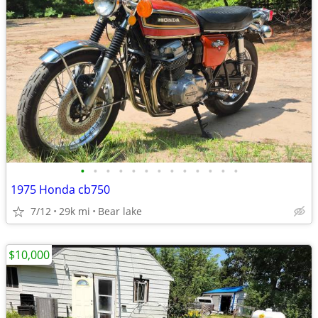
•
•
•
•
•
•
•
•
•
•
•
•
•
1975 Honda cb750
7/12
29k mi
Bear lake
$10,000