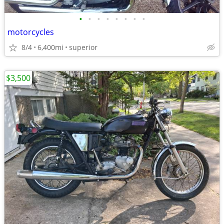
•
•
•
•
•
•
•
•
motorcycles
8/4
6,400mi
superior
$3,500