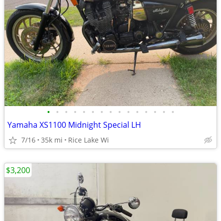
•
•
•
•
•
•
•
•
•
•
•
•
•
•
•
Yamaha XS1100 Midnight Special LH
7/16
35k mi
Rice Lake Wi
$3,200