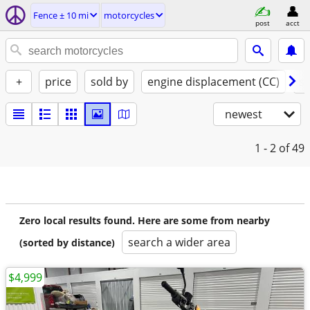
Fence ± 10 mi
motorcycles
post
acct
+
price
sold by
engine displacement (CC)
st
newest
1 - 2
of 49
Zero local results found. Here are some from nearby
search a wider area
(sorted by distance)
$4,999