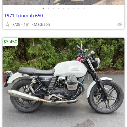
•
•
•
•
•
•
•
•
•
1971 Triumph 650
7/28
1mi
Madison
$3,450