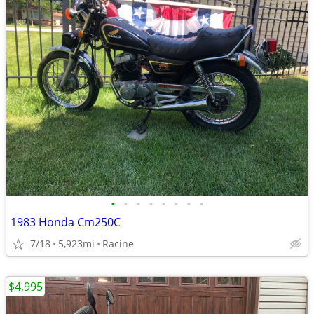
•
•
•
•
•
•
•
•
1983 Honda Cm250C
7/18
5,923mi
Racine
$4,995