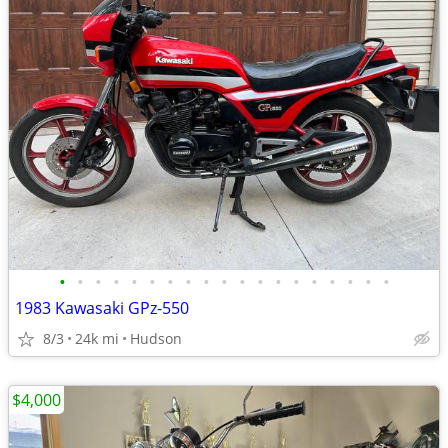
•
•
•
•
•
•
•
•
•
•
•
•
•
•
•
•
•
•
•
1983 Kawasaki GPz-550
8/3
24k mi
Hudson
$4,000