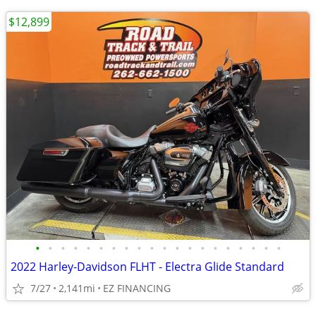
$12,899
•
•
•
•
•
•
•
•
•
•
•
•
•
•
•
•
•
•
•
•
2022 Harley-Davidson FLHT - Electra Glide Standard
7/27
2,141mi
EZ FINANCING