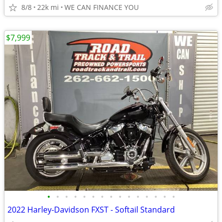
8/8
22k mi
WE CAN FINANCE YOU
$7,999
•
•
•
•
•
•
•
•
•
•
•
•
•
•
•
2022 Harley-Davidson FXST - Softail Standard