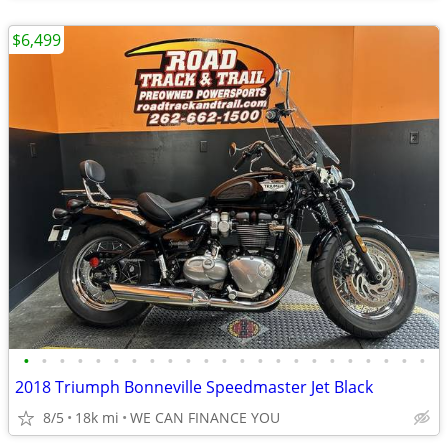
$6,499
•
•
•
•
•
•
•
•
•
•
•
•
•
•
•
•
•
•
•
•
•
•
•
2018 Triumph Bonneville Speedmaster Jet Black
8/5
18k mi
WE CAN FINANCE YOU