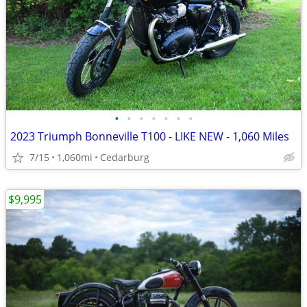
•
•
•
•
•
•
•
2023 Triumph Bonneville T100 - LIKE NEW - 1,060 Miles
7/15
1,060mi
Cedarburg
$9,995