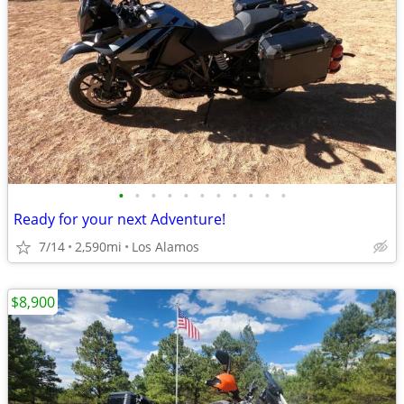
•
•
•
•
•
•
•
•
•
•
•
Ready for your next Adventure!
7/14
2,590mi
Los Alamos
$8,900