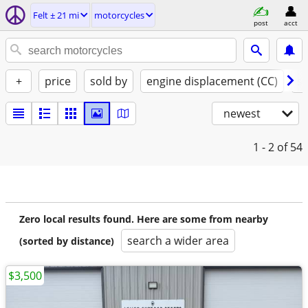
Felt ± 21 mi
motorcycles
post
acct
+
price
sold by
engine displacement (CC)
st
newest
1 - 2
of 54
Zero local results found. Here are some from nearby
search a wider area
(sorted by distance)
$3,500