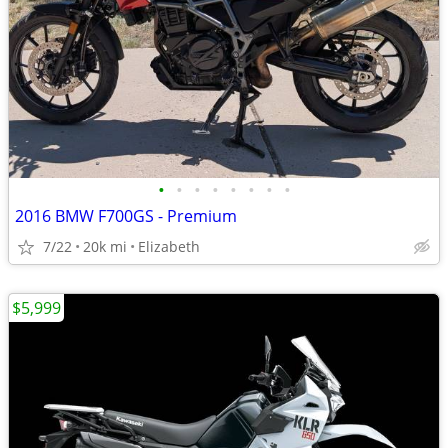
•
•
•
•
•
•
•
•
2016 BMW F700GS - Premium
7/22
20k mi
Elizabeth
$5,999