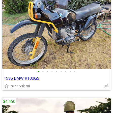
•
•
•
•
•
•
•
•
•
1995 BMW R100GS
8/7
59k mi
$4,450