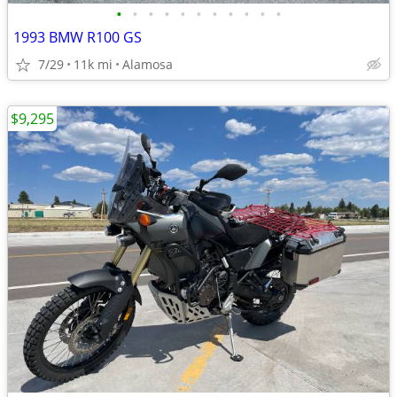
•
•
•
•
•
•
•
•
•
•
•
1993 BMW R100 GS
7/29
11k mi
Alamosa
$9,295