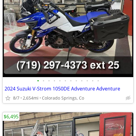
•
•
•
•
•
•
•
•
•
•
•
•
2024 Suzuki V-Strom 1050DE Adventure Adventure
8/7
2,654mi
Colorado Springs, Co
$6,495