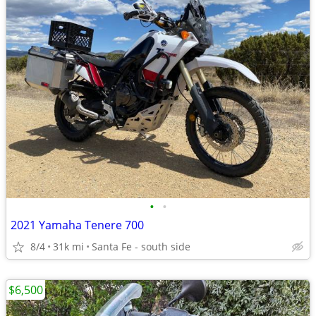
•
•
2021 Yamaha Tenere 700
8/4
31k mi
Santa Fe - south side
$6,500