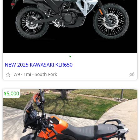
•
NEW 2025 KAWASAKI KLR650
7/9
1mi
South Fork
$5,000