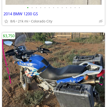
•
•
•
•
•
•
•
•
•
•
•
•
•
2014 BMW 1200 GS
8/6
21k mi
Colorado City
$3,750