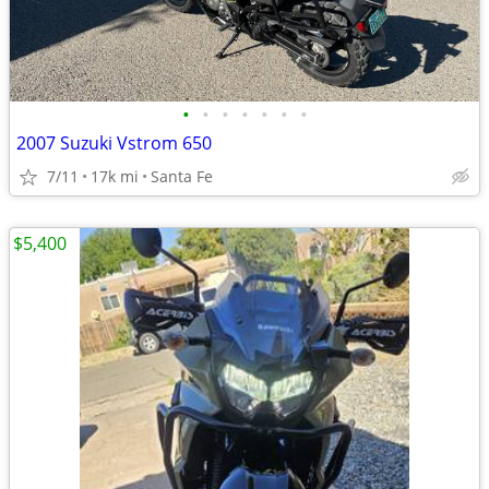
•
•
•
•
•
•
•
2007 Suzuki Vstrom 650
7/11
17k mi
Santa Fe
$5,400