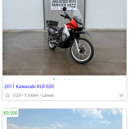
•
•
•
•
•
2011 Kawasaki KLR 650
7/29
7,100mi
Lamar
$9,500