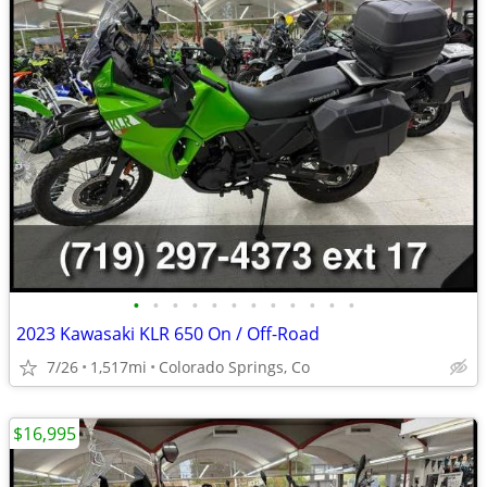
•
•
•
•
•
•
•
•
•
•
•
•
2023 Kawasaki KLR 650 On / Off-Road
7/26
1,517mi
Colorado Springs, Co
$16,995