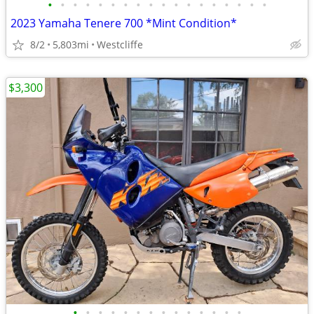
•
•
•
•
•
•
•
•
•
•
•
•
•
•
•
•
•
•
2023 Yamaha Tenere 700 *Mint Condition*
8/2
5,803mi
Westcliffe
$3,300
•
•
•
•
•
•
•
•
•
•
•
•
•
•