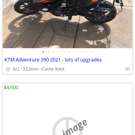
•
•
•
•
•
•
•
•
•
•
KTM Adventure 390 2021 - lots of upgrades
8/2
3,526mi
Castle Rock
$4,500
no image