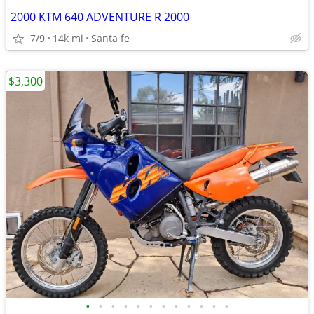
2000 KTM 640 ADVENTURE R 2000
7/9
14k mi
Santa fe
$3,300
•
•
•
•
•
•
•
•
•
•
•
•