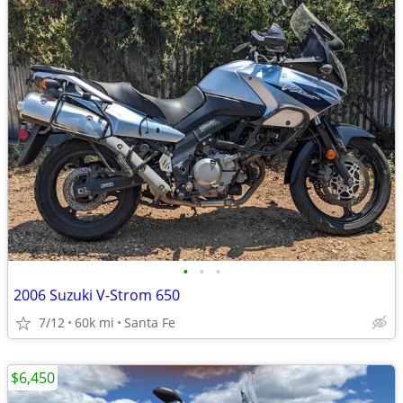
•
•
•
2006 Suzuki V-Strom 650
7/12
60k mi
Santa Fe
$6,450