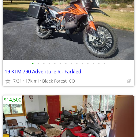
•
•
•
•
•
•
•
•
•
•
•
•
•
•
19 KTM 790 Adventure R - Farkled
7/31
17k mi
Black Forest, CO
$14,500