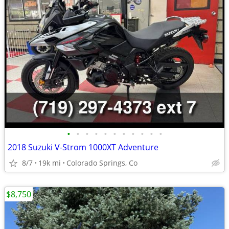
•
•
•
•
•
•
•
•
•
•
•
2018 Suzuki V-Strom 1000XT Adventure
8/7
19k mi
Colorado Springs, Co
$8,750