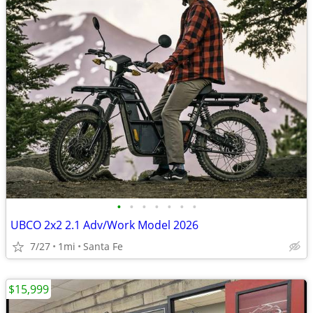
•
•
•
•
•
•
•
UBCO 2x2 2.1 Adv/Work Model 2026
7/27
1mi
Santa Fe
$15,999