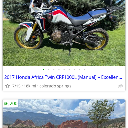
•
•
•
•
•
•
•
•
•
2017 Honda Africa Twin CRF1000L (Manual) – Excellent Condition
7/15
18k mi
colorado springs
$6,200