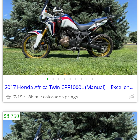
•
•
•
•
•
•
•
•
•
2017 Honda Africa Twin CRF1000L (Manual) – Excellent Condition
7/15
18k mi
colorado springs
$8,750