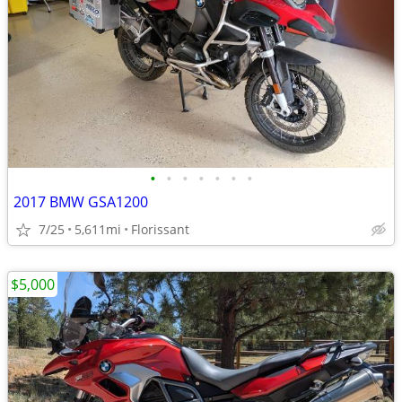
•
•
•
•
•
•
•
2017 BMW GSA1200
7/25
5,611mi
Florissant
$5,000