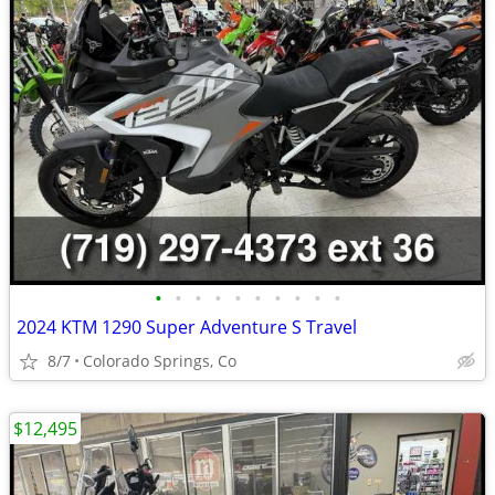
•
•
•
•
•
•
•
•
•
•
2024 KTM 1290 Super Adventure S Travel
8/7
Colorado Springs, Co
$12,495