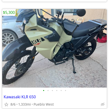
$5,300
•
•
•
•
•
•
Kawasaki KLR 650
8/6
1,333mi
Pueblo West