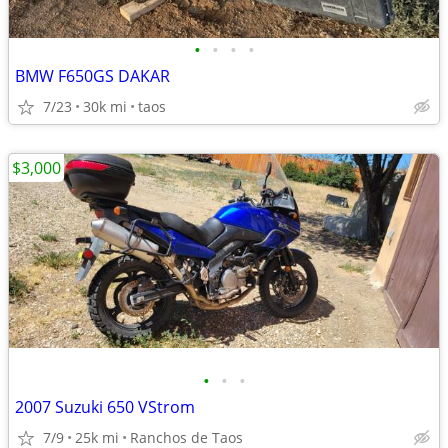
•
•
•
•
BMW F650GS DAKAR
7/23
30k mi
taos
$3,000
•
•
•
2007 Suzuki 650 VStrom
7/9
25k mi
Ranchos de Taos