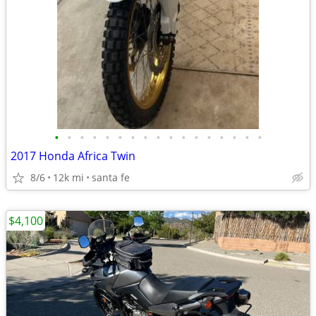
•
•
•
•
•
•
•
•
•
•
•
•
•
•
•
•
•
2017 Honda Africa Twin
8/6
12k mi
santa fe
$4,100