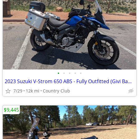
•
•
•
•
•
2023 Suzuki V-Strom 650 ABS - Fully Outfitted (Givi Bags & GPS)
7/29
12k mi
Country Club
$9,445