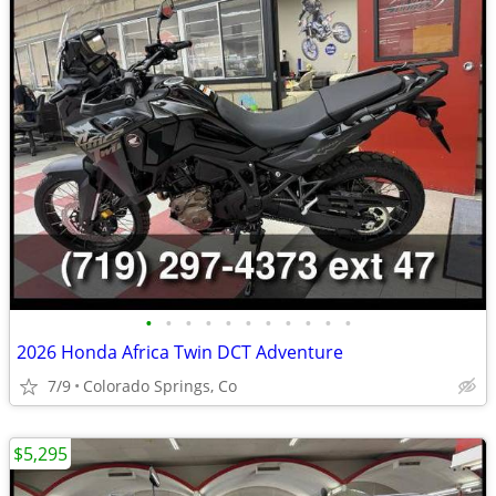
•
•
•
•
•
•
•
•
•
•
•
2026 Honda Africa Twin DCT Adventure
7/9
Colorado Springs, Co
$5,295