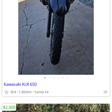
•
•
•
•
•
•
Kawasaki KLR 650
8/4
1,860mi
Santa Fe
$2,300