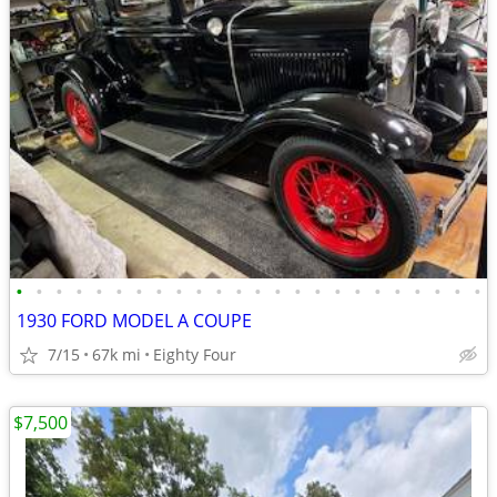
•
•
•
•
•
•
•
•
•
•
•
•
•
•
•
•
•
•
•
•
•
•
•
•
1930 FORD MODEL A COUPE
7/15
67k mi
Eighty Four
$7,500