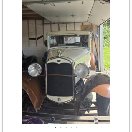
•
•
•
•
•