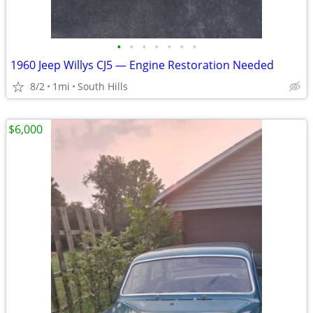
•
•
•
•
•
•
•
1960 Jeep Willys CJ5 — Engine Restoration Needed
8/2
1mi
South Hills
$6,000