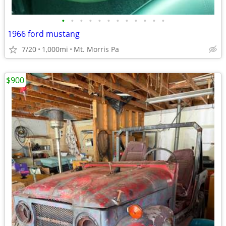
•
•
•
•
•
•
•
•
•
•
•
•
1966 ford mustang
7/20
1,000mi
Mt. Morris Pa
$900