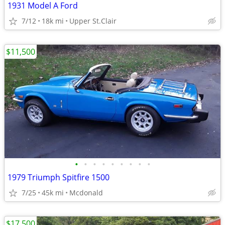
1931 Model A Ford
7/12
18k mi
Upper St.Clair
$11,500
•
•
•
•
•
•
•
•
•
1979 Triumph Spitfire 1500
7/25
45k mi
Mcdonald
$17,500