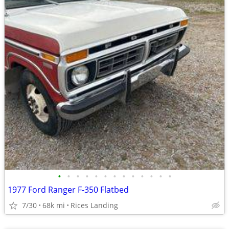
•
•
•
•
•
•
•
•
•
•
•
•
•
1977 Ford Ranger F-350 Flatbed
7/30
68k mi
Rices Landing