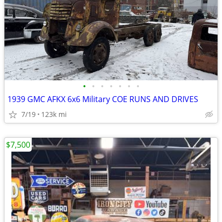
•
•
•
•
•
•
•
1939 GMC AFKX 6x6 Military COE RUNS AND DRIVES
7/19
123k mi
$7,500