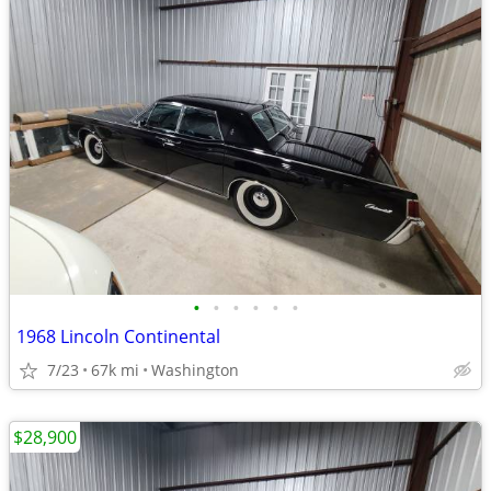
•
•
•
•
•
•
1968 Lincoln Continental
7/23
67k mi
Washington
$28,900