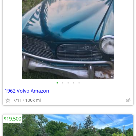
•
•
•
•
•
1962 Volvo Amazon
7/11
100k mi
$19,500