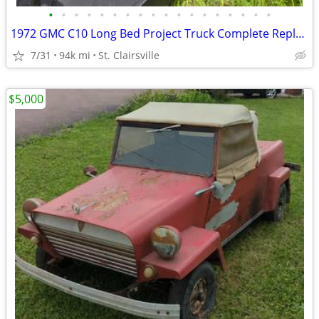
•
•
•
•
•
•
•
•
•
•
•
•
•
•
•
•
•
•
1972 GMC C10 Long Bed Project Truck Complete Replacement Cab Included
7/31
94k mi
St. Clairsville
$5,000