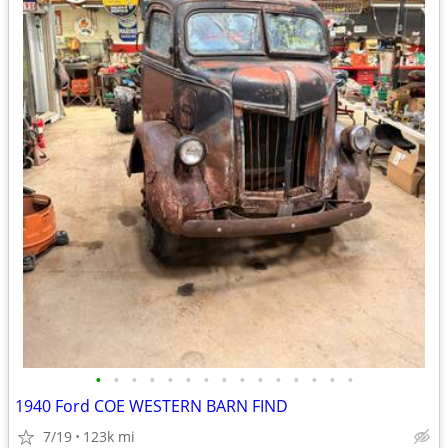
•
•
•
•
•
•
•
•
•
•
•
•
•
•
•
1940 Ford COE WESTERN BARN FIND
7/19
123k mi