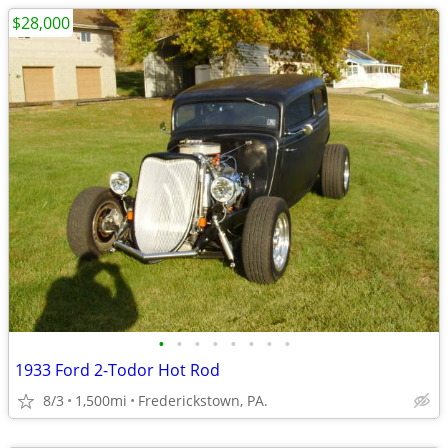
$28,000
•
•
•
•
•
•
•
•
1933 Ford 2-Todor Hot Rod
8/3
1,500mi
Frederickstown, PA.