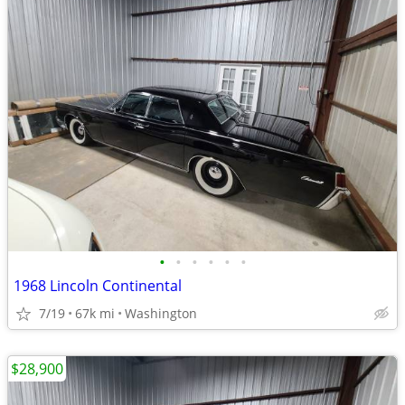
•
•
•
•
•
•
1968 Lincoln Continental
7/19
67k mi
Washington
$28,900