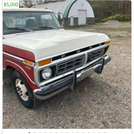
$5,000
•
•
•
•
•
•
•
•
•
•
•
•
•
•
•