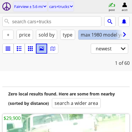
Fairview ± 5.6 mi
cars+trucks
post
acct
+
price
sold by
type
max 1980 model year
newest
1
of 60
Zero local results found. Here are some from nearby
search a wider area
(sorted by distance)
$29,900