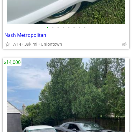
•
•
•
•
•
•
•
•
Nash Metropolitan
7/14
39k mi
Uniontown
$14,000