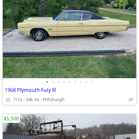
•
•
•
•
•
•
•
•
•
1968 Plymouth Futy lll
7/12
34k mi
Pittsburgh
$5,500