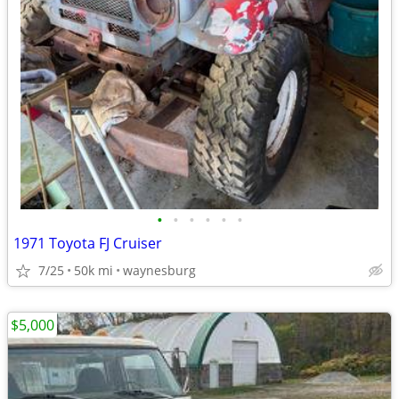
•
•
•
•
•
•
1971 Toyota FJ Cruiser
7/25
50k mi
waynesburg
$5,000