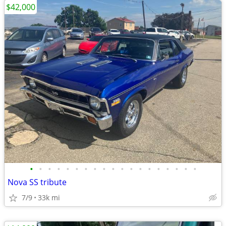
$42,000
•
•
•
•
•
•
•
•
•
•
•
•
•
•
•
•
•
•
•
Nova SS tribute
7/9
33k mi