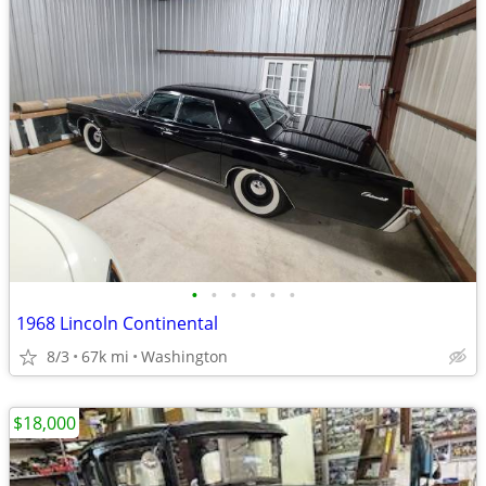
•
•
•
•
•
•
1968 Lincoln Continental
8/3
67k mi
Washington
$18,000