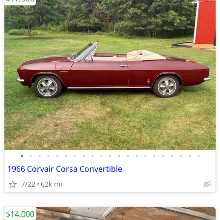
•
•
•
•
•
•
•
•
•
•
•
•
•
•
•
•
•
•
•
•
•
1966 Corvair Corsa Convertible
7/22
62k mi
$14,000