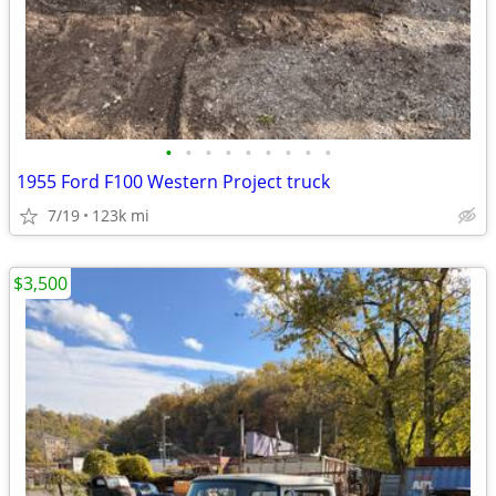
•
•
•
•
•
•
•
•
•
1955 Ford F100 Western Project truck
7/19
123k mi
$3,500