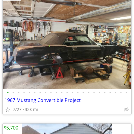
•
•
•
•
•
•
•
•
•
•
•
•
•
•
•
•
•
•
•
•
•
•
•
1967 Mustang Convertible Project
7/27
32k mi
$5,700