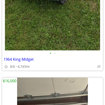
•
•
1964 King Midget
8/6
4,743mi
$16,000