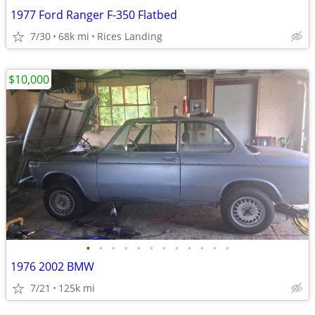
1977 Ford Ranger F-350 Flatbed
7/30
68k mi
Rices Landing
$10,000
•
•
•
•
•
•
•
•
•
•
•
•
1976 2002 BMW
7/21
125k mi