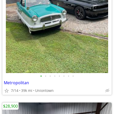
•
•
•
•
•
•
•
•
Metropolitan
7/14
39k mi
Uniontown
$28,900