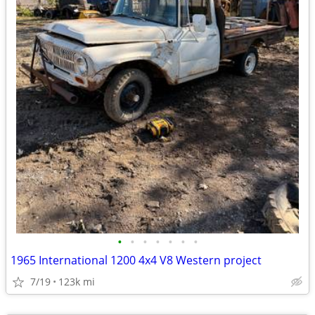
•
•
•
•
•
•
•
1965 International 1200 4x4 V8 Western project
7/19
123k mi