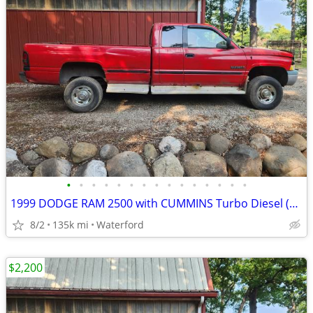
•
•
•
•
•
•
•
•
•
•
•
•
•
•
•
1999 DODGE RAM 2500 with CUMMINS Turbo Diesel (136k Miles) NEEDS WORK
8/2
135k mi
Waterford
$2,200