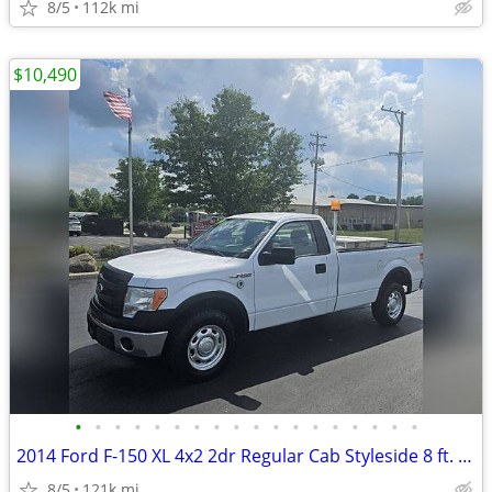
8/5
112k mi
$10,490
•
•
•
•
•
•
•
•
•
•
•
•
•
•
•
•
•
•
2014 Ford F-150 XL 4x2 2dr Regular Cab Styleside 8 ft. LB
8/5
121k mi