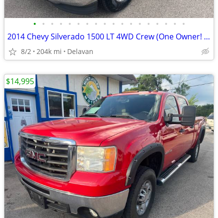
•
•
•
•
•
•
•
•
•
•
•
•
•
•
•
•
•
•
2014 Chevy Silverado 1500 LT 4WD Crew (One Owner! Goodyear Wranglers!)
8/2
204k mi
Delavan
$14,995