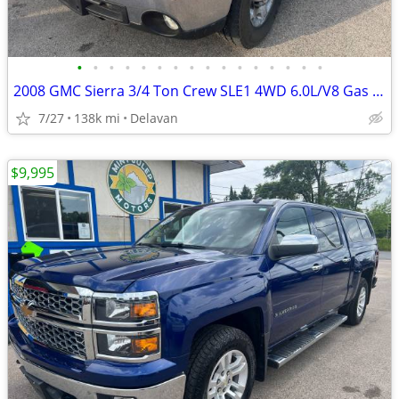
•
•
•
•
•
•
•
•
•
•
•
•
•
•
•
•
2008 GMC Sierra 3/4 Ton Crew SLE1 4WD 6.0L/V8 Gas (New Leaf Springs!)
7/27
138k mi
Delavan
$9,995