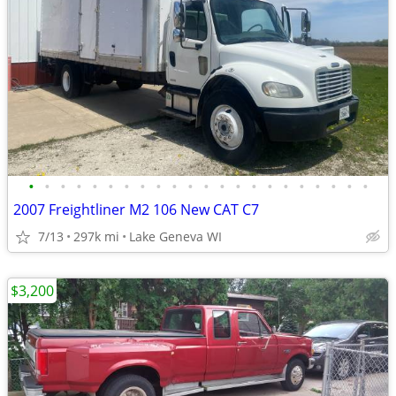
•
•
•
•
•
•
•
•
•
•
•
•
•
•
•
•
•
•
•
•
•
•
2007 Freightliner M2 106 New CAT C7
7/13
297k mi
Lake Geneva WI
$3,200