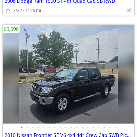
2008 Dodge Ram 1500 ST 4dr Quad Cab SB RWD
7/22
112k mi
$9,590
•
•
•
•
•
•
•
•
•
•
•
•
•
•
•
•
•
•
2010 Nissan Frontier SE V6 4x4 4dr Crew Cab SWB Pickup 5A