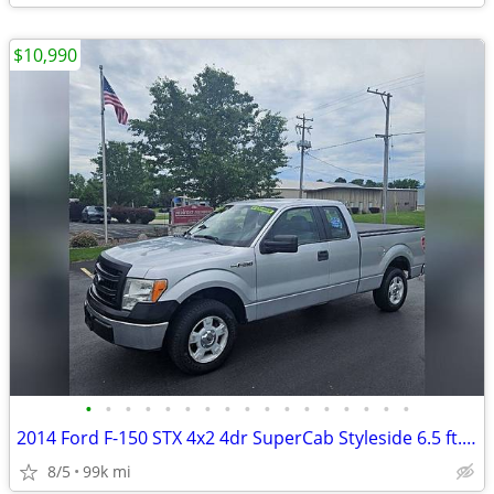
$10,990
•
•
•
•
•
•
•
•
•
•
•
•
•
•
•
•
•
2014 Ford F-150 STX 4x2 4dr SuperCab Styleside 6.5 ft. SB
8/5
99k mi