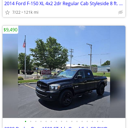
2014 Ford F-150 XL 4x2 2dr Regular Cab Styleside 8 ft. LB
7/22
121k mi
$9,490
•
•
•
•
•
•
•
•
•
•
•
•
•
•
•
•