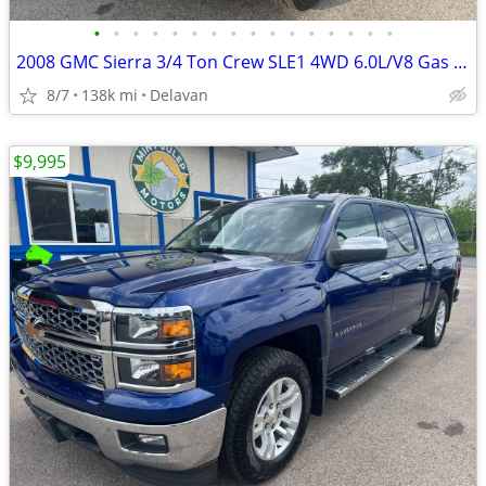
•
•
•
•
•
•
•
•
•
•
•
•
•
•
•
•
2008 GMC Sierra 3/4 Ton Crew SLE1 4WD 6.0L/V8 Gas (New Leaf Springs!)
8/7
138k mi
Delavan
$9,995