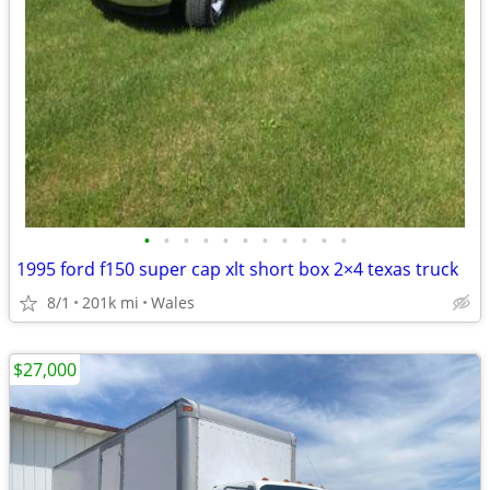
•
•
•
•
•
•
•
•
•
•
•
1995 ford f150 super cap xlt short box 2×4 texas truck
8/1
201k mi
Wales
$27,000