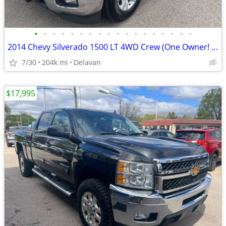
•
•
•
•
•
•
•
•
•
•
•
•
•
•
•
•
•
•
2014 Chevy Silverado 1500 LT 4WD Crew (One Owner! Goodyear Wranglers!)
7/30
204k mi
Delavan
$17,995