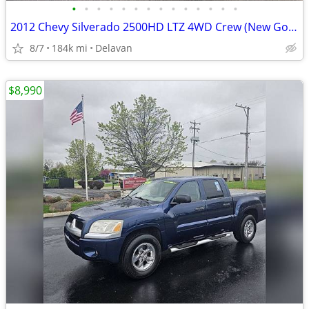
•
•
•
•
•
•
•
•
•
•
•
•
•
•
2012 Chevy Silverado 2500HD LTZ 4WD Crew (New Goodyear Wranglers!)
8/7
184k mi
Delavan
$8,990