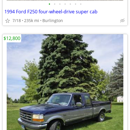
•
•
•
•
•
•
•
1994 Ford F250 four-wheel-drive super cab
7/18
235k mi
Burlington
$12,800