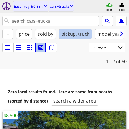
East Troy ± 6.8 mi
cars+trucks
post
acct
+
price
sold by
pickup, truck
model year
newest
1 - 2
of 60
Zero local results found. Here are some from nearby
search a wider area
(sorted by distance)
$8,900