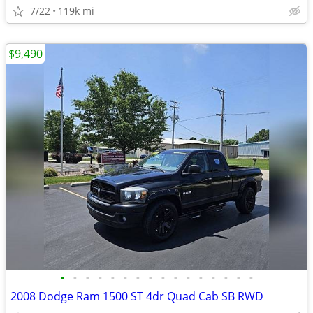
7/22
119k mi
$9,490
•
•
•
•
•
•
•
•
•
•
•
•
•
•
•
•
2008 Dodge Ram 1500 ST 4dr Quad Cab SB RWD