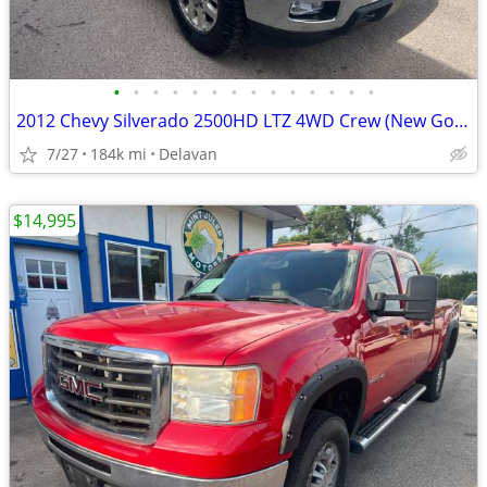
•
•
•
•
•
•
•
•
•
•
•
•
•
•
2012 Chevy Silverado 2500HD LTZ 4WD Crew (New Goodyear Wranglers!)
7/27
184k mi
Delavan
$14,995