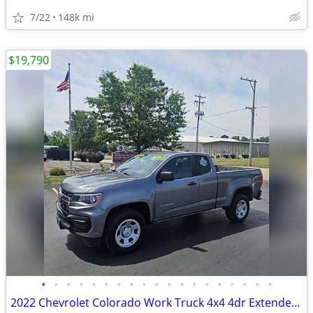
7/22
148k mi
$19,790
•
•
•
•
•
•
•
•
•
•
•
•
•
•
•
•
•
•
•
2022 Chevrolet Colorado Work Truck 4x4 4dr Extended Cab 6 ft. LB