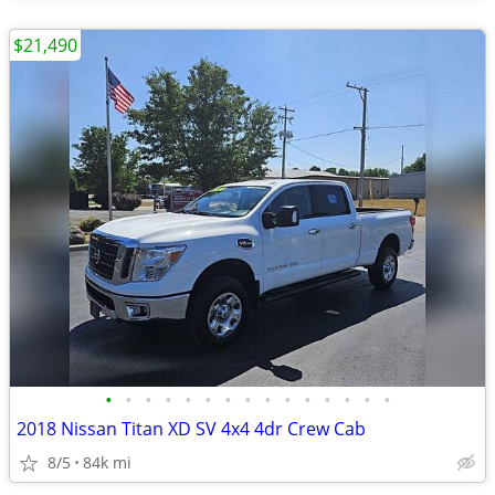
$21,490
•
•
•
•
•
•
•
•
•
•
•
•
•
•
•
2018 Nissan Titan XD SV 4x4 4dr Crew Cab
8/5
84k mi