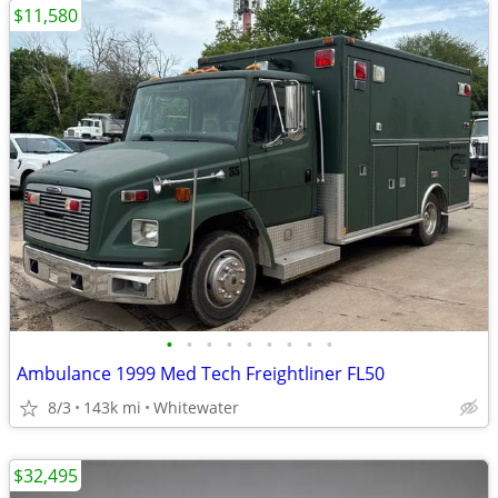
$11,580
•
•
•
•
•
•
•
•
•
Ambulance 1999 Med Tech Freightliner FL50
8/3
143k mi
Whitewater
$32,495