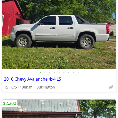
•
•
•
•
•
•
•
•
•
2010 Chevy Avalanche 4x4 LS
8/5
198k mi
Burlington
$2,200