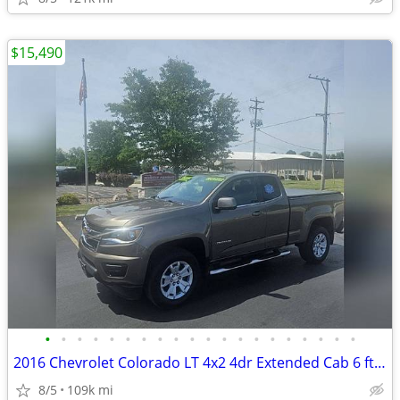
$15,490
•
•
•
•
•
•
•
•
•
•
•
•
•
•
•
•
•
•
•
•
2016 Chevrolet Colorado LT 4x2 4dr Extended Cab 6 ft. LB
8/5
109k mi