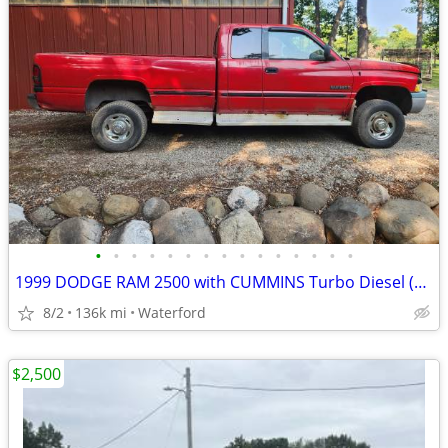
•
•
•
•
•
•
•
•
•
•
•
•
•
•
•
1999 DODGE RAM 2500 with CUMMINS Turbo Diesel (136k Miles) NEEDS WORK
8/2
136k mi
Waterford
$2,500