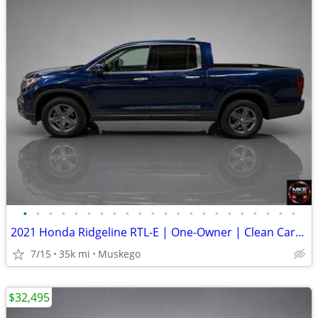
•
•
•
•
•
•
•
•
•
•
•
•
•
•
•
•
•
•
•
•
•
•
2021 Honda Ridgeline RTL-E | One-Owner | Clean Carfax | Excellent Serv
7/15
35k mi
Muskego
$32,495