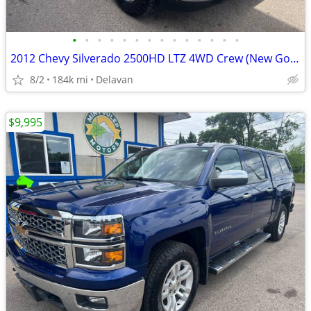
•
•
•
•
•
•
•
•
•
•
•
•
•
•
2012 Chevy Silverado 2500HD LTZ 4WD Crew (New Goodyear Wranglers!)
8/2
184k mi
Delavan
$9,995