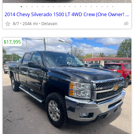
•
•
•
•
•
•
•
•
•
•
•
•
•
•
•
•
•
•
2014 Chevy Silverado 1500 LT 4WD Crew (One Owner! Goodyear Wranglers!)
8/7
204k mi
Delavan
$17,995