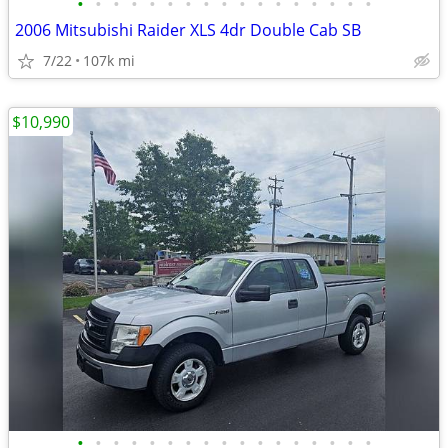
•
•
•
•
•
•
•
•
•
•
•
•
•
•
•
•
•
2006 Mitsubishi Raider XLS 4dr Double Cab SB
7/22
107k mi
$10,990
•
•
•
•
•
•
•
•
•
•
•
•
•
•
•
•
•