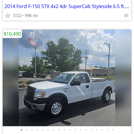
2014 Ford F-150 STX 4x2 4dr SuperCab Styleside 6.5 ft. SB
7/22
99k mi
$10,490
•
•
•
•
•
•
•
•
•
•
•
•
•
•
•
•
•
•