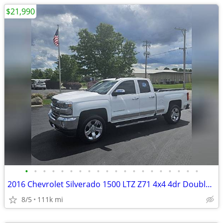
$21,990
•
•
•
•
•
•
•
•
•
•
•
•
•
•
•
•
•
•
•
•
2016 Chevrolet Silverado 1500 LTZ Z71 4x4 4dr Double Cab 6.5 ft. SB
8/5
111k mi