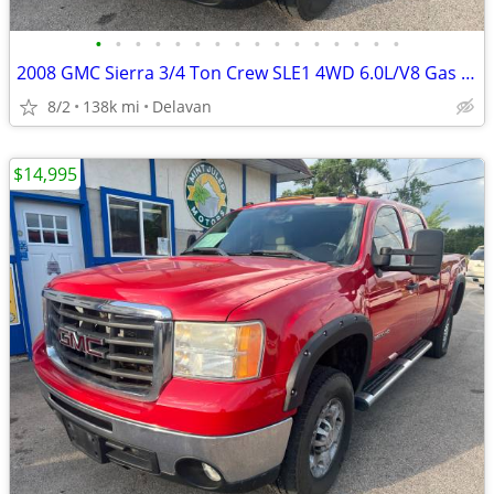
•
•
•
•
•
•
•
•
•
•
•
•
•
•
•
•
2008 GMC Sierra 3/4 Ton Crew SLE1 4WD 6.0L/V8 Gas (New Leaf Springs!)
8/2
138k mi
Delavan
$14,995