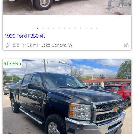
•
•
•
•
•
•
•
•
•
•
•
•
1996 Ford F350 xlt
8/8
119k mi
Lake Geneva, WI
$17,995