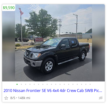
$9,590
•
•
•
•
•
•
•
•
•
•
•
•
•
•
•
•
•
•
2010 Nissan Frontier SE V6 4x4 4dr Crew Cab SWB Pickup 5A
8/5
148k mi