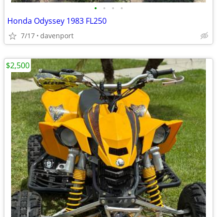
•
•
•
•
Honda Odyssey 1983 FL250
7/17
davenport
$2,500