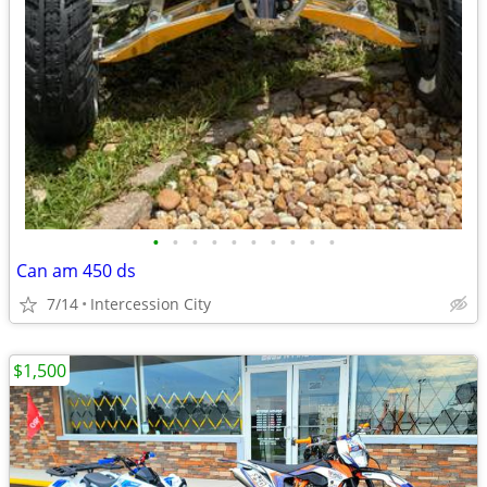
•
•
•
•
•
•
•
•
•
•
Can am 450 ds
7/14
Intercession City
$1,500