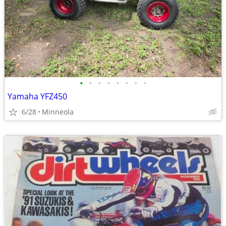
•
•
•
•
•
•
•
•
Yamaha YFZ450
6/28
Minneola