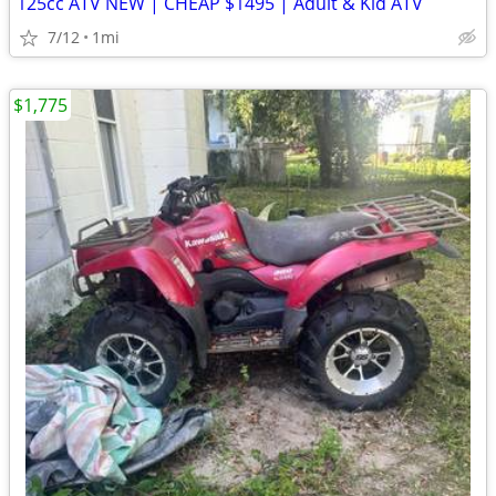
125cc ATV NEW | CHEAP $1495 | Adult & Kid ATV
7/12
1mi
$1,775