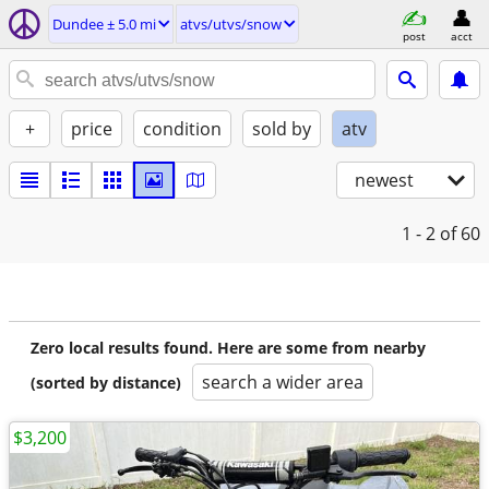
Dundee ± 5.0 mi
atvs/utvs/snow
post
acct
+
price
condition
sold by
atv
newest
1 - 2
of 60
Zero local results found. Here are some from nearby
search a wider area
(sorted by distance)
$3,200