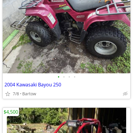
•
•
•
•
2004 Kawasaki Bayou 250
7/8
Bartow
$4,500