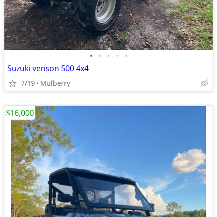
•
•
•
•
•
Suzuki venson 500 4x4
7/19
Mulberry
$16,000