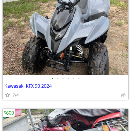
•
•
•
•
•
•
Kawasaki KFX 90 2024
7/4
$600