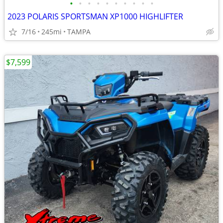
•
•
•
•
•
•
•
•
•
•
2023 POLARIS SPORTSMAN XP1000 HIGHLIFTER
7/16
245mi
TAMPA
$7,599