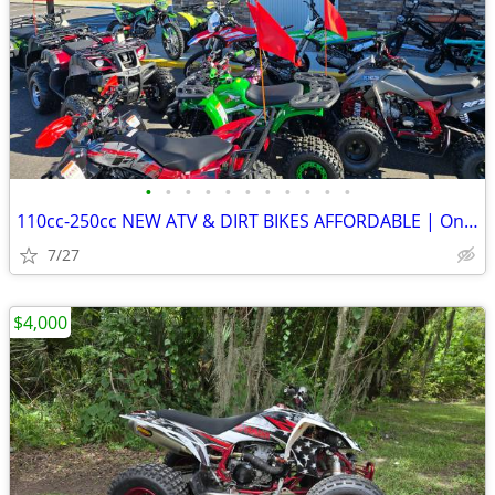
•
•
•
•
•
•
•
•
•
•
•
110cc-250cc NEW ATV & DIRT BIKES AFFORDABLE | On sale for $1,190-1,790
7/27
$4,000