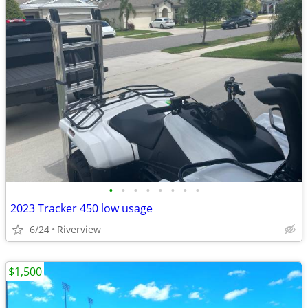
•
•
•
•
•
•
•
•
2023 Tracker 450 low usage
6/24
Riverview
$1,500