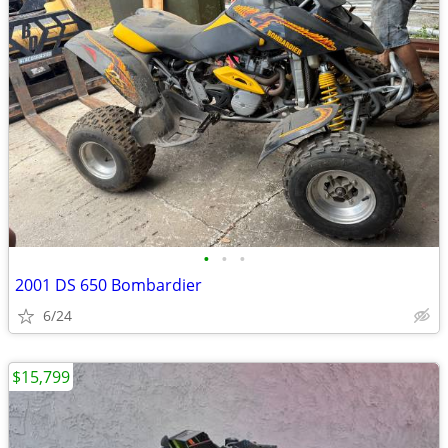
•
•
•
2001 DS 650 Bombardier
6/24
$15,799