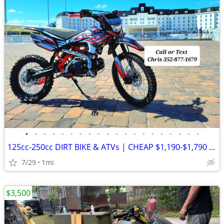
•
•
•
•
•
•
•
•
•
•
•
•
•
•
•
•
•
•
•
•
125cc-250cc DIRT BIKE & ATVs | CHEAP $1,190-$1,790 Out The Door
7/29
1mi
$3,500