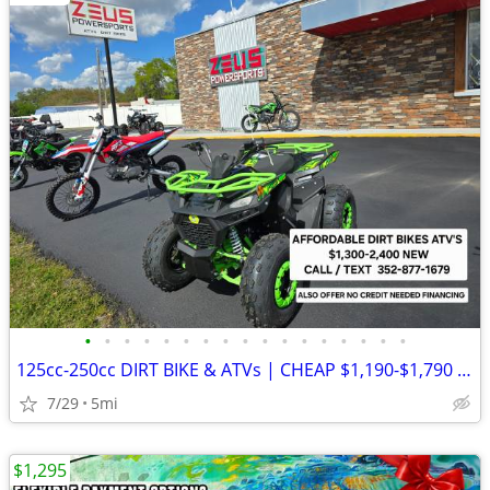
•
•
•
•
•
•
•
•
•
•
•
•
•
•
•
•
•
125cc-250cc DIRT BIKE & ATVs | CHEAP $1,190-$1,790 Out The Door
7/29
5mi
$1,295