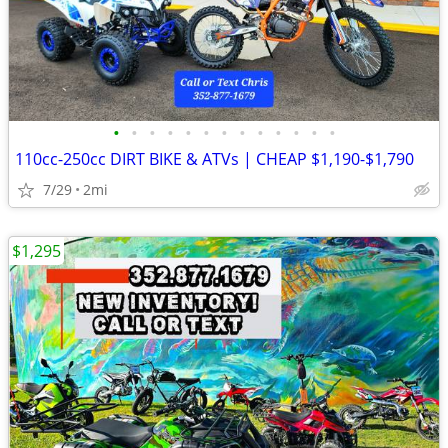
•
•
•
•
•
•
•
•
•
•
•
•
•
110cc-250cc DIRT BIKE & ATVs | CHEAP $1,190-$1,790
7/29
2mi
$1,295