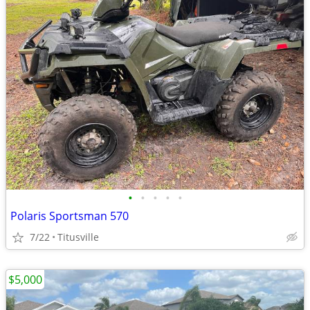
•
•
•
•
•
Polaris Sportsman 570
7/22
Titusville
$5,000