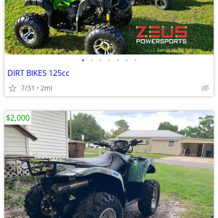
•
•
•
•
•
•
•
DIRT BIKES 125cc
7/31
2mi
$2,000