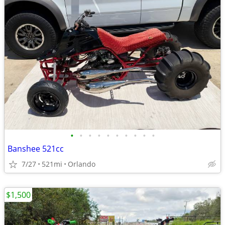
•
•
•
•
•
•
•
•
•
•
Banshee 521cc
7/27
521mi
Orlando
$1,500