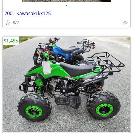
•
2001 Kawasaki kx125
8/2
$1,495