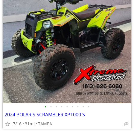
•
•
•
•
•
•
•
•
•
2024 POLARIS SCRAMBLER XP1000 S
7/16
31mi
TAMPA