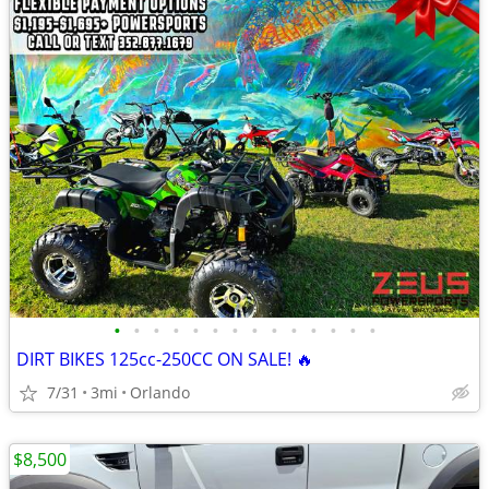
•
•
•
•
•
•
•
•
•
•
•
•
•
•
DIRT BIKES 125cc-250CC ON SALE! 🔥
7/31
3mi
Orlando
$8,500