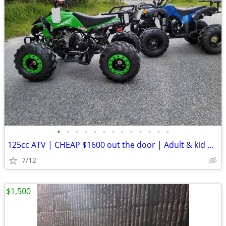
•
•
•
•
•
•
•
•
•
•
•
•
•
125cc ATV | CHEAP $1600 out the door | Adult & kid ATV
7/12
$1,500