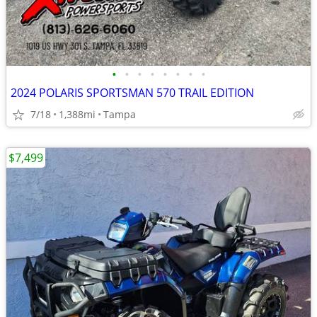
•
•
•
•
•
•
•
•
2024 POLARIS SPORTSMAN 570 TRAIL EDITION
7/18
1,388mi
Tampa
$7,499