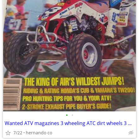
•
•
Wanted ATV magazines 3 wheeling ATC dirt wheels 3 4 wheel action
7/22
hernando co