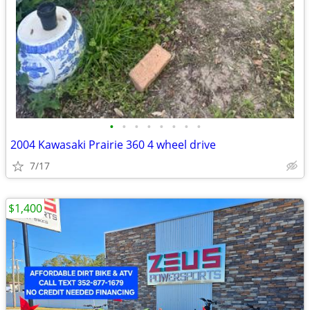
•
•
•
•
•
•
•
•
2004 Kawasaki Prairie 360 4 wheel drive
7/17
$1,400