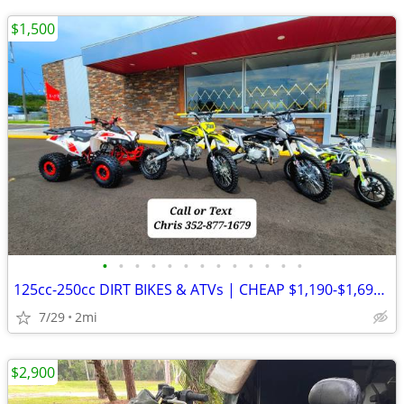
$1,500
•
•
•
•
•
•
•
•
•
•
•
•
•
125cc-250cc DIRT BIKES & ATVs | CHEAP $1,190-$1,690 OUT THE DOOR
7/29
2mi
$2,900