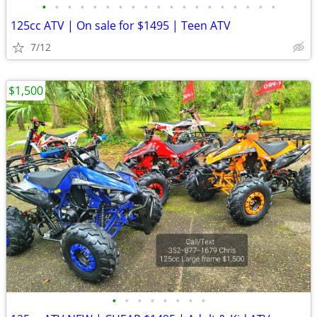
•
•
•
•
•
•
•
•
•
•
•
•
•
•
•
•
•
•
•
125cc ATV | On sale for $1495 | Teen ATV
7/12
$1,500
•
•
•
•
•
•
•
•