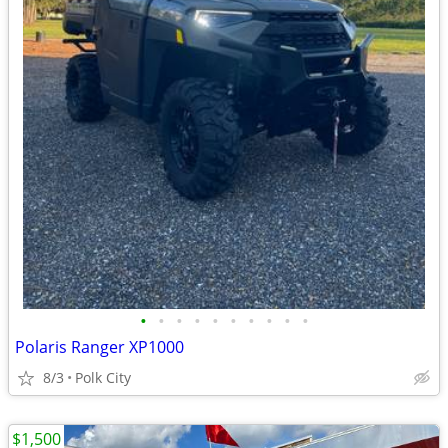
•
•
•
•
•
•
•
•
•
•
Polaris Ranger XP1000
8/3
Polk City
$1,500