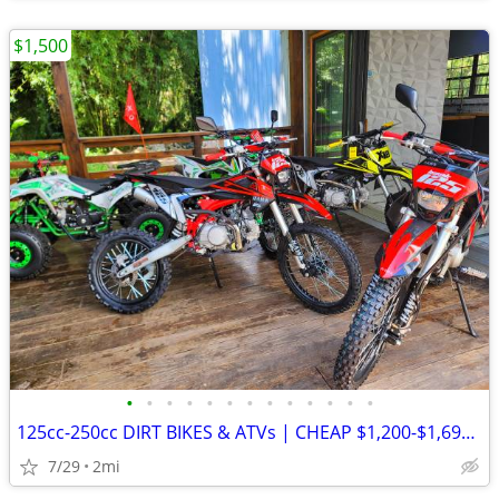
$1,500
•
•
•
•
•
•
•
•
•
•
•
•
•
125cc-250cc DIRT BIKES & ATVs | CHEAP $1,200-$1,695 OUT THE DOOR
7/29
2mi