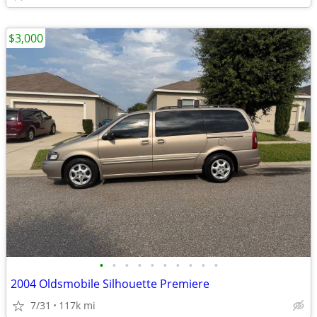
$3,000
•
•
•
•
•
•
•
•
•
•
2004 Oldsmobile Silhouette Premiere
7/31
117k mi