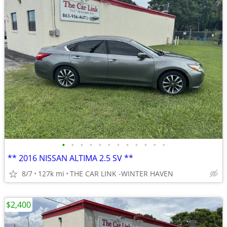
•
•
•
•
•
•
•
•
•
•
•
•
** 2016 NISSAN ALTIMA 2.5 SV **
8/7
127k mi
THE CAR LINK -WINTER HAVEN
$2,400