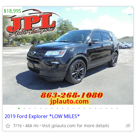
$18,995
•
•
•
•
•
•
•
•
•
•
•
•
•
•
•
•
•
•
•
2019 Ford Explorer *LOW MILES*
7/16
46k mi
Visit jplauto.com for more details