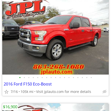
•
•
•
•
•
•
•
•
•
•
•
•
•
•
•
•
•
2016 Ford F150 Eco-Boost
7/16
105k mi
Visit jplauto.com for more details
$16,900