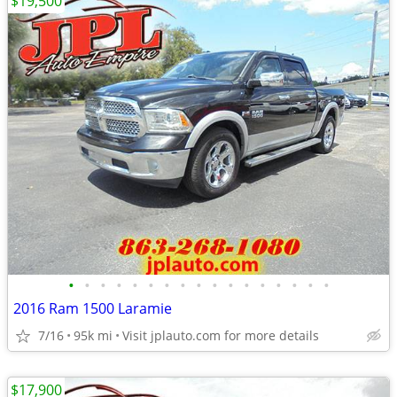
$19,500
•
•
•
•
•
•
•
•
•
•
•
•
•
•
•
•
•
2016 Ram 1500 Laramie
7/16
95k mi
Visit jplauto.com for more details
$17,900