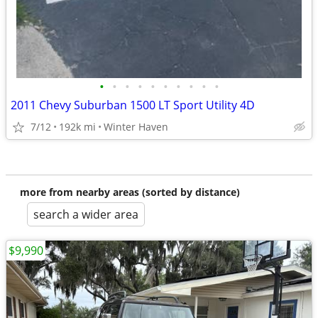
•
•
•
•
•
•
•
•
•
•
2011 Chevy Suburban 1500 LT Sport Utility 4D
7/12
192k mi
Winter Haven
more from nearby areas (sorted by distance)
search a wider area
$9,990