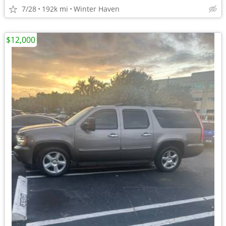
7/28
192k mi
Winter Haven
$12,000