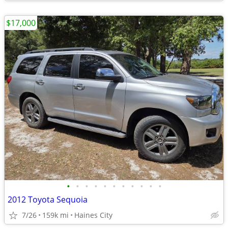
$17,000
•
•
•
•
•
•
•
•
•
•
•
2012 Toyota Sequoia
7/26
159k mi
Haines City