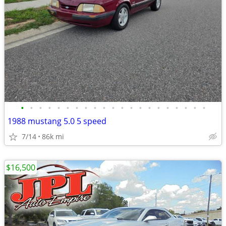
•
•
•
•
•
•
•
•
•
•
•
•
•
•
•
•
•
•
•
•
•
1988 mustang 5.0 5 speed
7/14
86k mi
$16,500