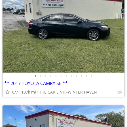
•
•
•
•
•
•
•
•
•
•
•
•
** 2017 TOYOTA CAMRY SE **
8/7
137k mi
THE CAR LINK -WINTER HAVEN