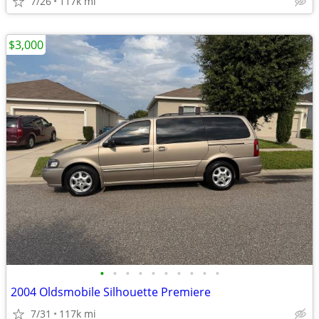
7/26
117k mi
$3,000
•
•
•
•
•
•
•
•
•
•
2004 Oldsmobile Silhouette Premiere
7/31
117k mi