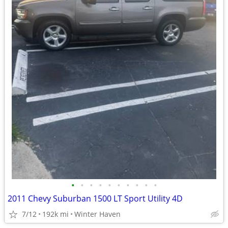
•
•
•
•
•
•
•
•
•
•
2011 Chevy Suburban 1500 LT Sport Utility 4D
7/12
192k mi
Winter Haven