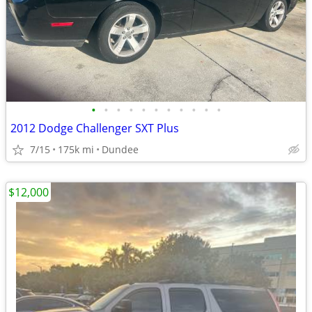
•
•
•
•
•
•
•
•
•
•
•
2012 Dodge Challenger SXT Plus
7/15
175k mi
Dundee
$12,000