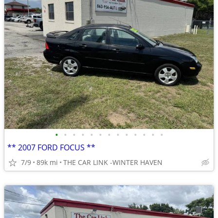
•
•
•
•
•
•
•
•
•
•
•
•
•
** 2007 FORD FOCUS **
7/9
89k mi
THE CAR LINK -WINTER HAVEN