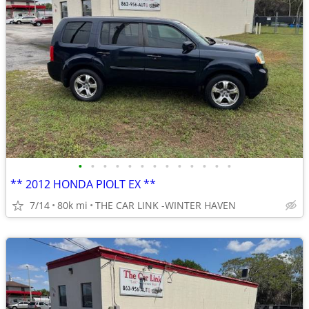
•
•
•
•
•
•
•
•
•
•
•
•
•
** 2012 HONDA PIOLT EX **
7/14
80k mi
THE CAR LINK -WINTER HAVEN