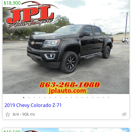
$18,900
•
•
•
•
•
•
•
•
•
•
•
•
•
•
•
•
•
2019 Chevy Colorado Z-71
8/4
90k mi