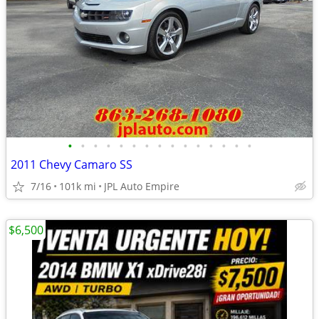
•
•
•
•
•
•
•
•
•
•
•
•
•
•
•
2011 Chevy Camaro SS
7/16
101k mi
JPL Auto Empire
$6,500