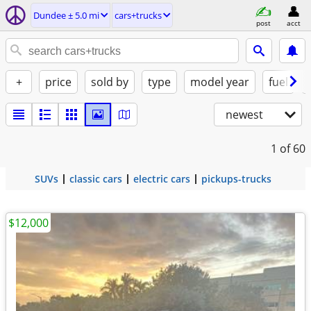
Dundee ± 5.0 mi
cars+trucks
post
acct
+
price
sold by
type
model year
fuel
newest
1
of 60
SUVs
classic cars
electric cars
pickups-trucks
$12,000