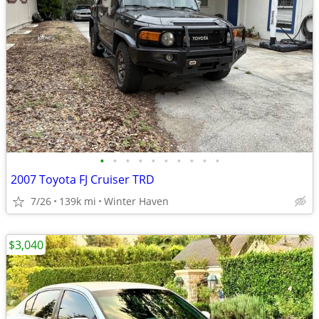
•
•
•
•
•
•
•
•
•
•
2007 Toyota FJ Cruiser TRD
7/26
139k mi
Winter Haven
$3,040