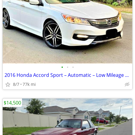
•
•
•
2016 Honda Accord Sport – Automatic – Low Mileage – 2.4L Engine – Whit
8/7
77k mi
$14,500