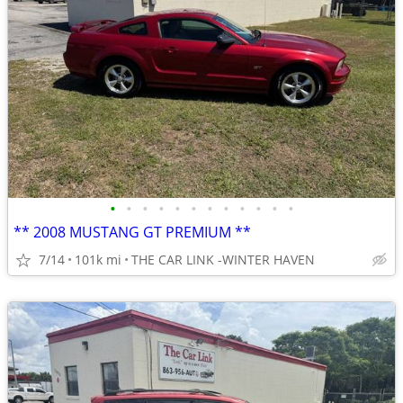
•
•
•
•
•
•
•
•
•
•
•
•
** 2008 MUSTANG GT PREMIUM **
7/14
101k mi
THE CAR LINK -WINTER HAVEN