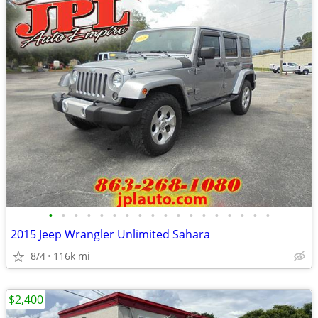
•
•
•
•
•
•
•
•
•
•
•
•
•
•
•
•
•
•
2015 Jeep Wrangler Unlimited Sahara
8/4
116k mi
$2,400