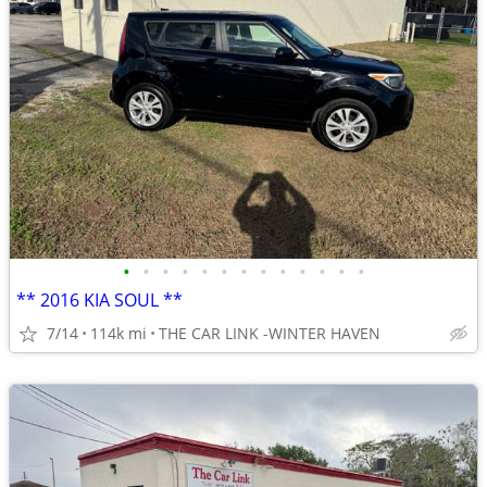
•
•
•
•
•
•
•
•
•
•
•
•
•
** 2016 KIA SOUL **
7/14
114k mi
THE CAR LINK -WINTER HAVEN