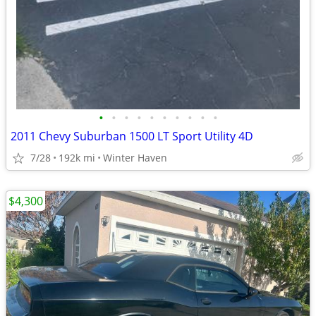
•
•
•
•
•
•
•
•
•
•
2011 Chevy Suburban 1500 LT Sport Utility 4D
7/28
192k mi
Winter Haven
$4,300