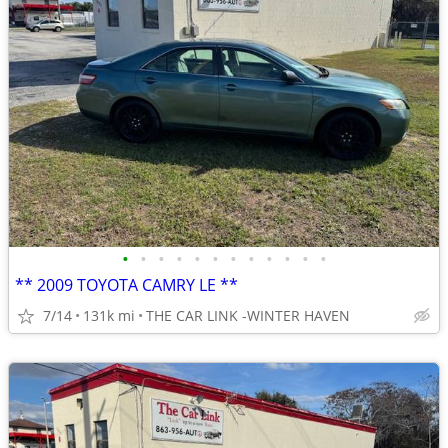
•
•
•
•
•
•
•
•
•
•
•
•
** 2009 TOYOTA CAMRY LE **
7/14
131k mi
THE CAR LINK -WINTER HAVEN