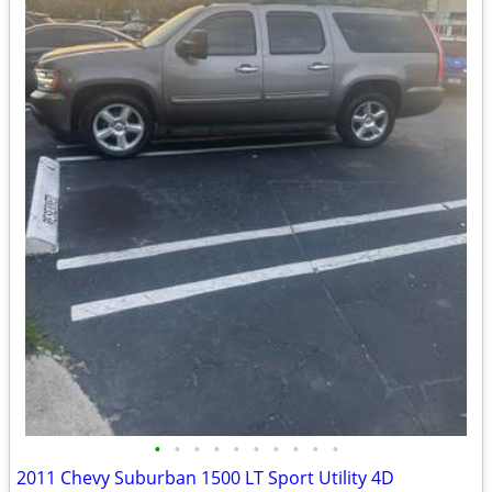
•
•
•
•
•
•
•
•
•
•
2011 Chevy Suburban 1500 LT Sport Utility 4D