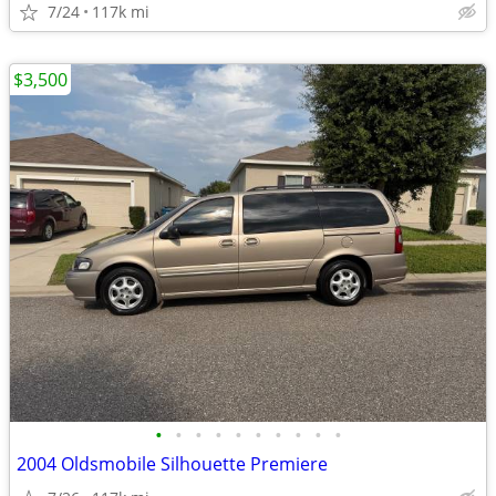
7/24
117k mi
$3,500
•
•
•
•
•
•
•
•
•
•
2004 Oldsmobile Silhouette Premiere