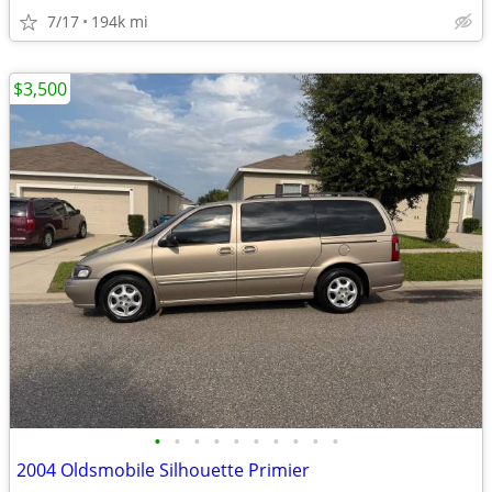
7/17
194k mi
$3,500
•
•
•
•
•
•
•
•
•
•
2004 Oldsmobile Silhouette Primier