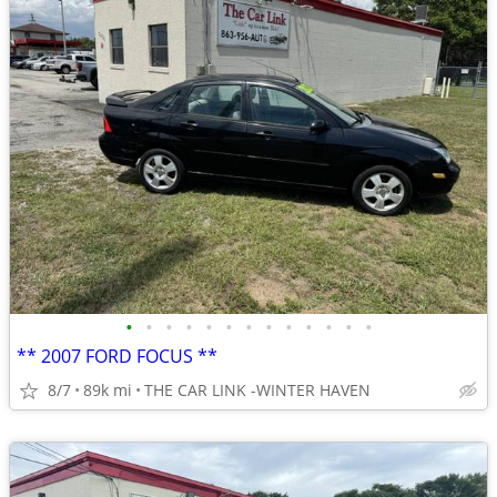
•
•
•
•
•
•
•
•
•
•
•
•
•
** 2007 FORD FOCUS **
8/7
89k mi
THE CAR LINK -WINTER HAVEN