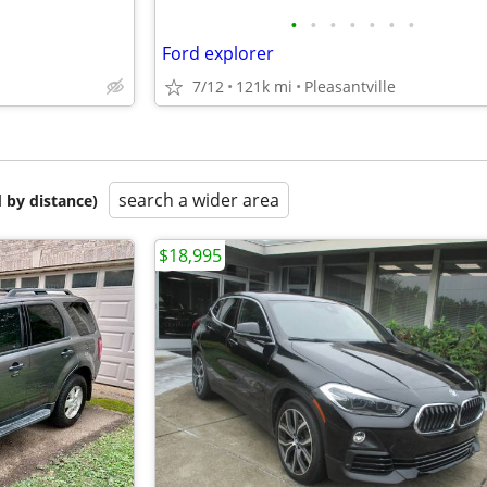
•
•
•
•
•
•
•
Ford explorer
7/12
121k mi
Pleasantville
search a wider area
 by distance)
$18,995