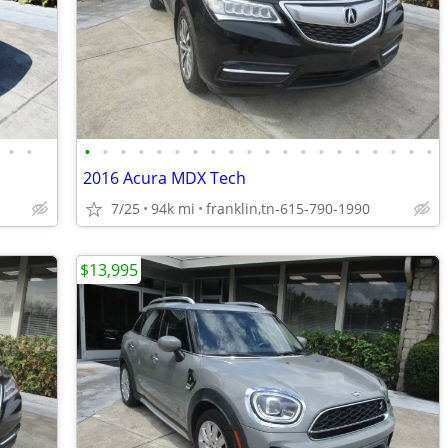
•
•
•
•
•
•
•
•
•
•
•
•
•
•
•
•
•
•
•
•
•
•
2016 Acura MDX Tech
7/25
94k mi
franklin,tn-615-790-1990
$13,995