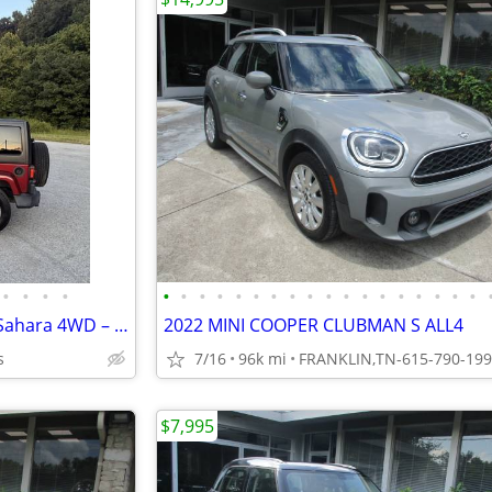
•
•
•
•
•
•
•
•
•
•
•
•
•
•
•
•
•
•
•
•
•
•
2013 Jeep Wrangler Unlimited Sahara 4WD – Beautiful Condition
2022 MINI COOPER CLUBMAN S ALL4
s
7/16
96k mi
FRANKLIN,TN-615-790-19
$7,995