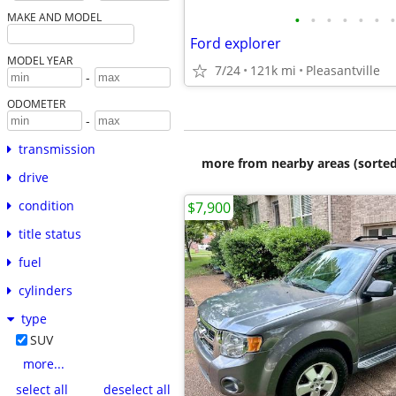
•
•
•
•
•
•
•
MAKE AND MODEL
Ford explorer
MODEL YEAR
7/24
121k mi
Pleasantville
-
ODOMETER
-
transmission
more from nearby areas (sorted
drive
condition
$7,900
title status
fuel
cylinders
type
SUV
more...
select all
deselect all