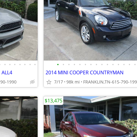
•
•
•
•
•
•
•
•
•
•
•
•
•
•
•
•
•
•
•
•
•
•
•
 ALL4
2014 MINI COOPER COUNTRYMAN
790-1990
7/17
98k mi
FRANKLIN,TN-615-790-19
$13,475