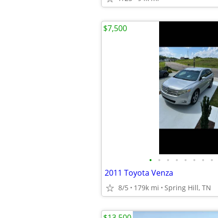
$7,500
•
•
•
•
•
•
•
•
2011 Toyota Venza
8/5
179k mi
Spring Hill, TN
$13,500