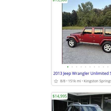
•
•
•
•
•
•
•
•
•
•
8/8
151k mi
Kingston Spring
$14,995