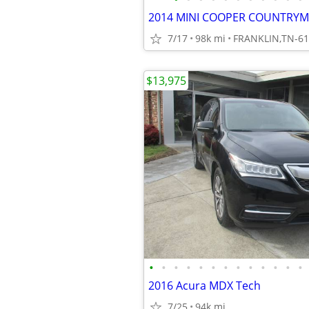
2014 MINI COOPER COUNTRY
7/17
98k mi
FRANKLIN,TN-61
$13,975
•
•
•
•
•
•
•
•
•
•
•
•
•
2016 Acura MDX Tech
7/25
94k mi