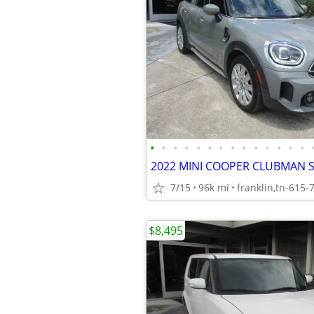
•
•
•
•
•
•
•
•
•
•
•
•
•
•
2022 MINI COOPER CLUBMAN S
7/15
96k mi
franklin,tn-615-
$8,495