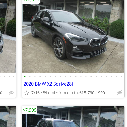
•
•
•
•
•
•
•
•
•
•
•
•
•
•
•
•
•
•
•
•
•
•
•
•
2020 BMW X2 Sdrive28i
90
7/16
39k mi
franklin,tn-615-790-1990
$7,995