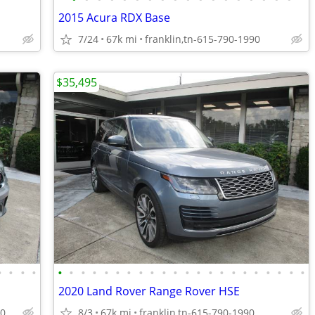
2015 Acura RDX Base
7/24
67k mi
franklin,tn-615-790-1990
$35,495
•
•
•
•
•
•
•
•
•
•
•
•
•
•
•
•
•
•
•
•
•
•
•
•
•
•
2020 Land Rover Range Rover HSE
90
8/3
67k mi
franklin,tn-615-790-1990