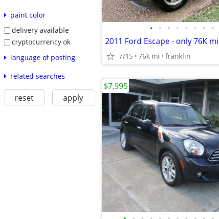
paint color
•
•
•
•
•
•
•
•
delivery available
2011 Ford Escape - only 76K mil
cryptocurrency ok
7/15
76k mi
franklin
language of posting
related searches
$7,995
reset
apply
•
•
•
•
•
•
•
•
•
•
•