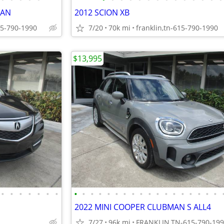
MAN
2012 SCION XB
5-790-1990
7/20
70k mi
franklin,tn-615-790-1990
$13,995
•
•
•
•
•
•
•
•
•
•
•
•
•
•
•
•
•
•
•
•
•
•
•
•
•
2022 MINI COOPER CLUBMAN S ALL4
7/27
96k mi
FRANKLIN,TN-615-790-19