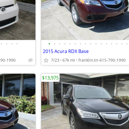
•
•
•
•
•
•
•
•
•
•
•
•
•
•
•
•
•
•
•
•
2015 Acura RDX Base
790-1990
7/23
67k mi
franklin,tn-615-790-1990
$13,975