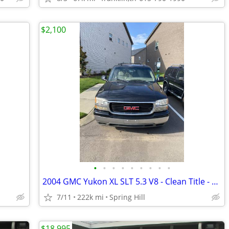
$2,100
•
•
•
•
•
•
•
•
•
2004 GMC Yukon XL SLT 5.3 V8 - Clean Title - Mechanic Special
7/11
222k mi
Spring Hill
$18,995