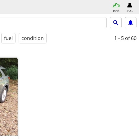
post
acct
fuel
condition
1 - 5
of 60