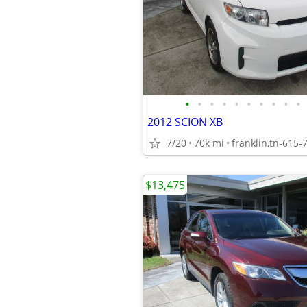
•
•
•
•
•
•
•
•
•
•
2012 SCION XB
7/20
70k mi
franklin,tn-615-
$13,475