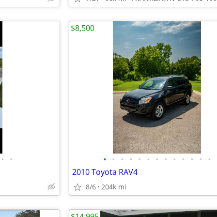
$8,500
•
•
•
•
•
•
•
•
•
•
•
•
•
•
•
2010 Toyota RAV4
8/6
204k mi
$14,995