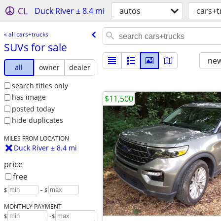
CL
Duck River ± 8.4 mi
autos
cars+t
« all cars+trucks
SUVs for sale
new
all
owner
dealer
search titles only
has image
$11,500
posted today
hide duplicates
MILES FROM LOCATION
Duck River ± 8.4 mi
price
free
$
– $
MONTHLY PAYMENT
-
$
$