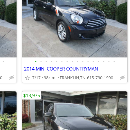
•
•
•
•
•
•
•
•
•
•
•
•
•
•
•
•
•
2014 MINI COOPER COUNTRYMAN
90
7/17
98k mi
FRANKLIN,TN-615-790-1990
$13,975