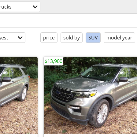
rucks
est
price
sold by
SUV
model year
$13,900