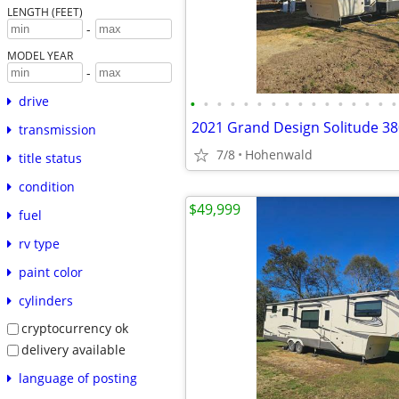
LENGTH (FEET)
-
MODEL YEAR
-
drive
•
•
•
•
•
•
•
•
•
•
•
•
•
•
•
•
2021 Grand Design Solitude 3
transmission
7/8
Hohenwald
title status
condition
$49,999
fuel
rv type
paint color
cylinders
cryptocurrency ok
delivery available
language of posting