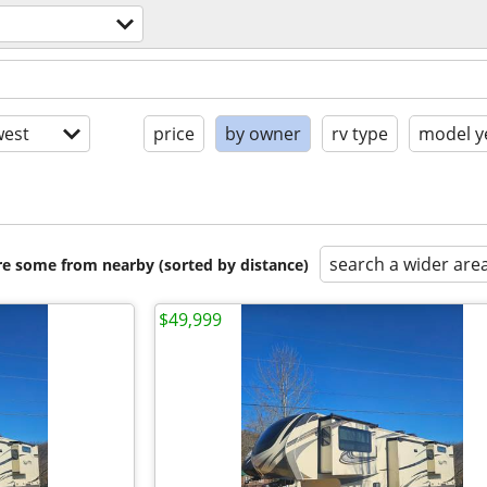
est
price
by owner
rv type
model y
search a wider are
are some from nearby (sorted by distance)
$49,999