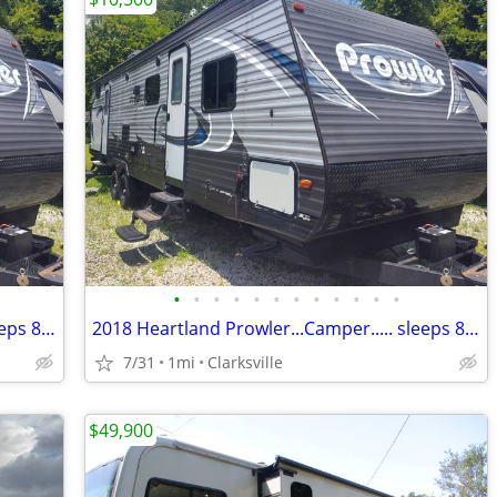
•
•
•
•
•
•
•
•
•
•
•
•
2018 Heartland Prowler...Camper..... sleeps 8 to 10!!!
2018 Heartland Prowler...Camper..... sleeps 8 to 10!!!
7/31
1mi
Clarksville
$49,900