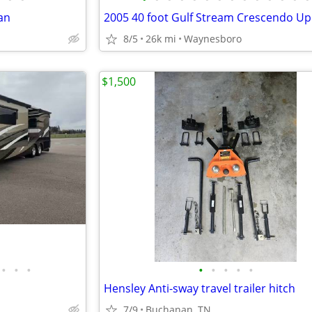
an
2005 40 foot Gulf Stream Crescendo U
8/5
26k mi
Waynesboro
$1,500
•
•
•
•
•
•
•
•
Hensley Anti-sway travel trailer hitch
7/9
Buchanan, TN