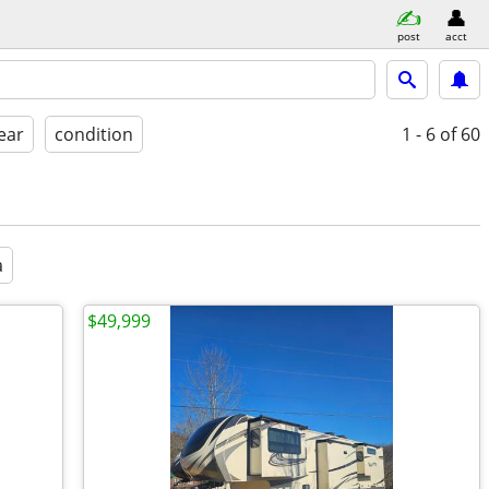
post
acct
ear
condition
1 - 6
of 60
a
$49,999