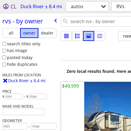
CL
Duck River ± 8.4 mi
autos
RVs
rvs - by owner
all
owner
dealer
new
search titles only
has image
posted today
hide duplicates
Zero local results found. Here 
MILES FROM LOCATION
Duck River ± 8.4 mi
$49,999
PRICE
$
– $
MAKE AND MODEL
ODOMETER
-