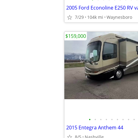
2005 Ford Econoline E250 RV v
7/29
104k mi
Waynesboro
$159,000
•
•
•
•
•
•
•
•
•
2015 Entegra Anthem 44
8/5
Nashville