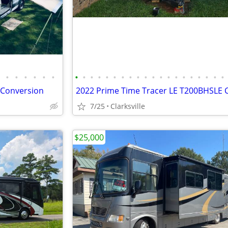
•
•
•
•
•
•
•
•
•
•
•
•
•
•
•
•
•
•
•
•
•
•
•
•
•
•
 Conversion
7/25
Clarksville
$25,000