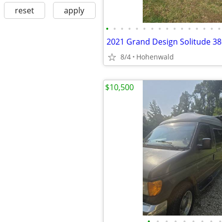
reset
apply
•
•
•
•
•
•
•
•
•
•
•
•
•
•
•
•
2021 Grand Design Solitude 3
8/4
Hohenwald
$10,500
•
•
•
•
•
•
•
•
•