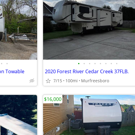
•
•
•
•
•
•
•
•
•
•
on Towable
2020 Forest River Cedar Creek 37FLB.
7/15
100mi
Murfreesboro
$16,000