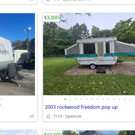
$3,000
•
•
•
•
•
•
•
•
•
•
•
•
•
•
T
2003 rockwood freedom pop up
7/13
Spencer
$10,500