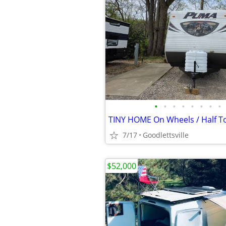
•
•
•
•
•
•
•
•
TINY HOME On Wheels / Half T
7/17
Goodlettsville
$52,000