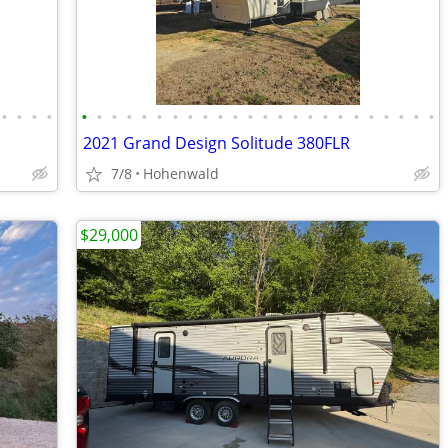
•
•
•
•
•
•
•
•
•
•
•
•
•
•
•
•
•
•
•
•
•
•
•
•
•
•
•
•
2021 Grand Design Solitude 380FLR
7/8
Hohenwald
$29,000