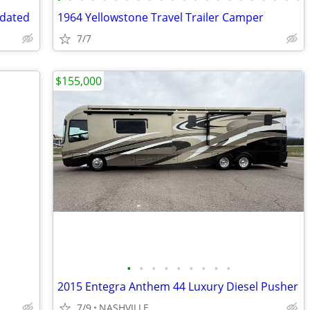
pdated
1964 Yellowstone Travel Trailer Camper
7/7
$155,000
•
•
•
•
•
•
•
•
•
2015 Entegra Anthem 44 Luxury Diesel Pusher
7/9
NASHVILLE