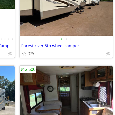
•
•
•
•
•
•
•
2022 Prime Time Tracer LE T200BHSLE Camper
Forest river 5th wheel camper
7/9
$12,500