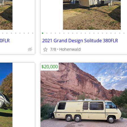
•
•
•
•
•
•
•
•
•
•
•
•
•
•
•
•
•
•
•
•
•
•
•
•
•
•
•
•
80FLR
2021 Grand Design Solitude 380FLR
7/8
Hohenwald
$20,000