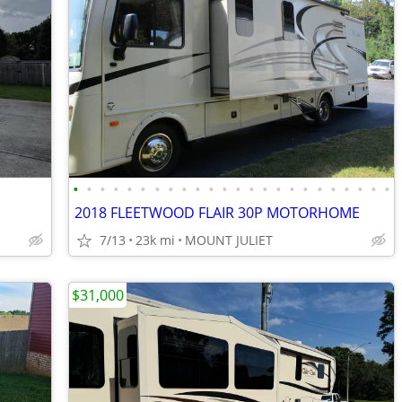
•
•
•
•
•
•
•
•
•
•
•
•
•
•
•
•
•
•
•
•
•
•
•
•
2018 FLEETWOOD FLAIR 30P MOTORHOME
7/13
23k mi
MOUNT JULIET
$31,000