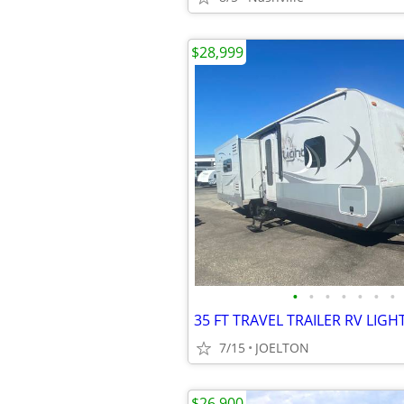
$28,999
•
•
•
•
•
•
•
35 FT TRAVEL TRAILER RV LIGH
7/15
JOELTON
$26,900