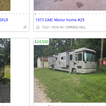
•
•
•
•
•
•
•
•
•
•
•
•
•
•
•
•
•
•
•
•
•
•
•
•
•
•
•
•
80FLR
1973 GMC Motor home #29
7/22
161k mi
SPRING HILL
$24,500
•
•
•
•
•
•
•
•
•
•
•
•
•
•
•
•