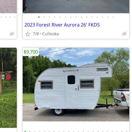
•
•
•
•
•
•
•
•
•
•
•
•
•
•
•
•
•
•
•
2023 Forest River Aurora 26' FKDS
7/8
Culleoka
$9,700
•
•
•
•
•
•
•
•
•
•
•
•
•
•
•
•
•
•
•
•
•
•