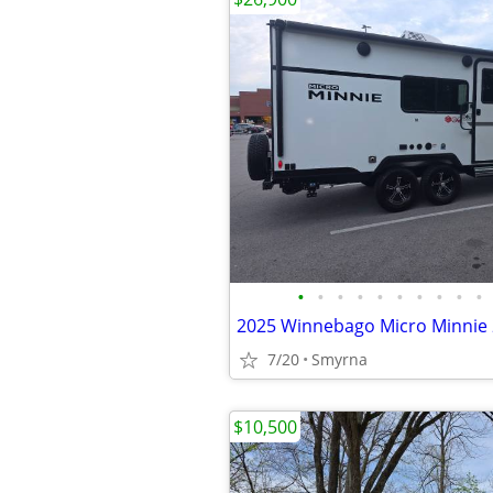
•
•
•
•
•
•
•
•
•
•
2025 Winnebago Micro Minnie
7/20
Smyrna
$10,500