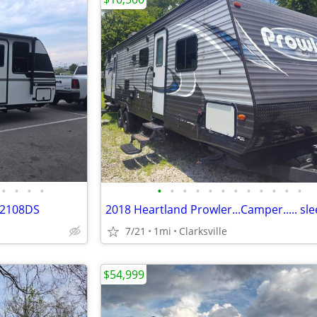
•
•
•
•
•
•
•
•
•
•
•
•
•
•
•
•
 2108DS
7/21
1mi
Clarksville
$54,999