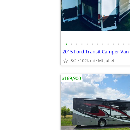
•
•
•
•
•
•
•
•
•
•
•
•
•
2015 Ford Transit Camper Van
8/2
102k mi
Mt Juliet
$169,900