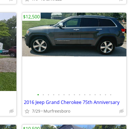
$12,500
•
•
•
•
•
•
•
•
•
•
•
•
•
•
•
2016 Jeep Grand Cherokee 75th Anniversary
7/29
Murfreesboro
$10,500