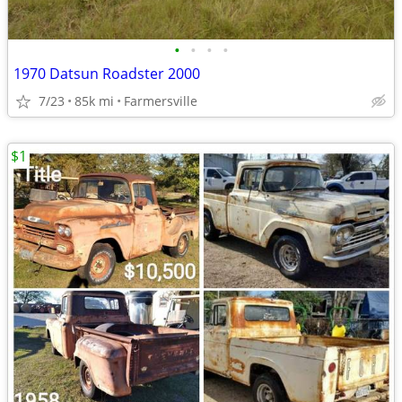
•
•
•
•
1970 Datsun Roadster 2000
7/23
85k mi
Farmersville
$1