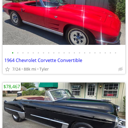
•
•
•
•
•
•
•
•
•
•
•
•
•
•
•
•
•
•
•
•
•
1964 Chevrolet Corvette Convertible
7/24
88k mi
Tyler
$78,467