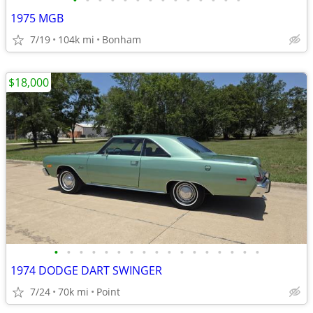
•
•
•
•
•
•
•
•
•
•
•
•
•
•
1975 MGB
7/19
104k mi
Bonham
$18,000
•
•
•
•
•
•
•
•
•
•
•
•
•
•
•
•
•
1974 DODGE DART SWINGER
7/24
70k mi
Point