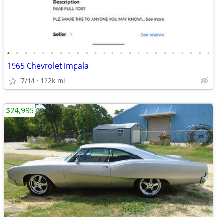
•
•
•
•
•
•
•
•
•
•
•
•
•
•
•
•
•
•
•
•
•
•
•
•
1965 Chevrolet impala
7/14
122k mi
$24,995