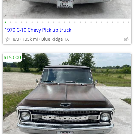
•
•
•
•
•
•
•
•
•
•
•
•
•
•
•
•
•
•
•
•
•
•
•
•
1970 C-10 Chevy Pick up truck
8/3
135k mi
Blue Ridge TX
$15,000