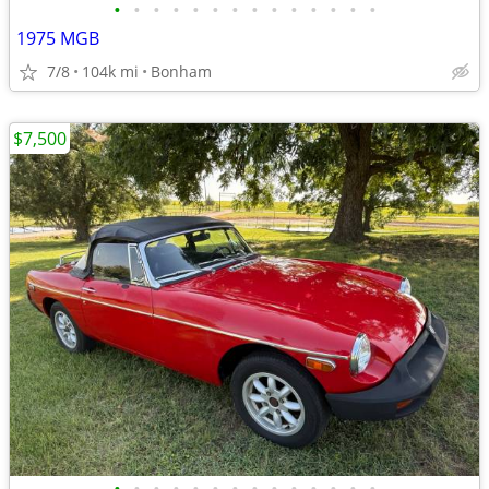
•
•
•
•
•
•
•
•
•
•
•
•
•
•
1975 MGB
7/8
104k mi
Bonham
$7,500