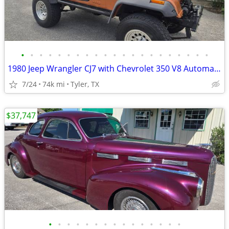
•
•
•
•
•
•
•
•
•
•
•
•
•
•
•
•
•
•
•
•
•
1980 Jeep Wrangler CJ7 with Chevrolet 350 V8 Automatic
7/24
74k mi
Tyler, TX
$37,747
•
•
•
•
•
•
•
•
•
•
•
•
•
•
•