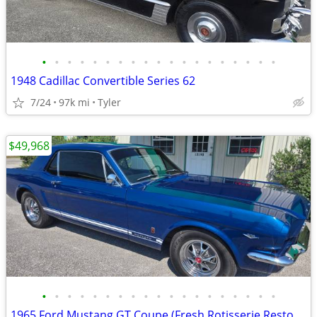
•
•
•
•
•
•
•
•
•
•
•
•
•
•
•
•
•
•
•
1948 Cadillac Convertible Series 62
7/24
97k mi
Tyler
$49,968
•
•
•
•
•
•
•
•
•
•
•
•
•
•
•
•
•
•
•
1965 Ford Mustang GT Coupe (Fresh Rotisserie Restored)