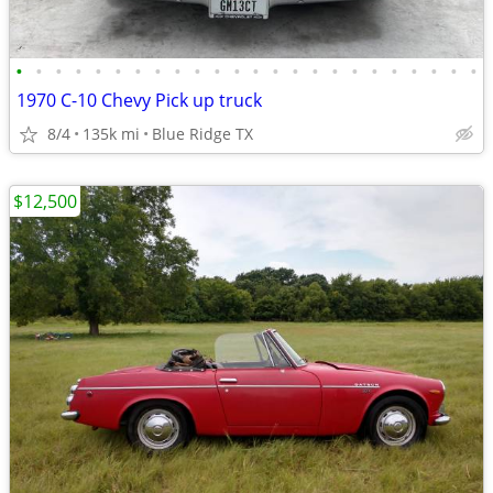
•
•
•
•
•
•
•
•
•
•
•
•
•
•
•
•
•
•
•
•
•
•
•
•
1970 C-10 Chevy Pick up truck
8/4
135k mi
Blue Ridge TX
$12,500