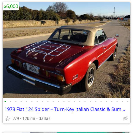
$6,000
•
•
•
•
•
•
•
•
•
•
•
•
•
•
•
•
•
•
•
•
•
•
•
•
1978 Fiat 124 Spider – Turn-Key Italian Classic & Summer Cruiser
7/9
12k mi
dallas