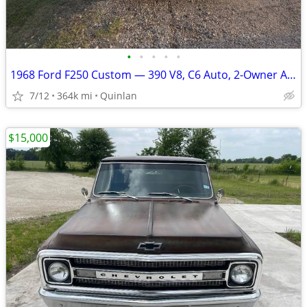
•
•
•
•
•
1968 Ford F250 Custom — 390 V8, C6 Auto, 2-Owner Arizona Truck
7/12
364k mi
Quinlan
$15,000