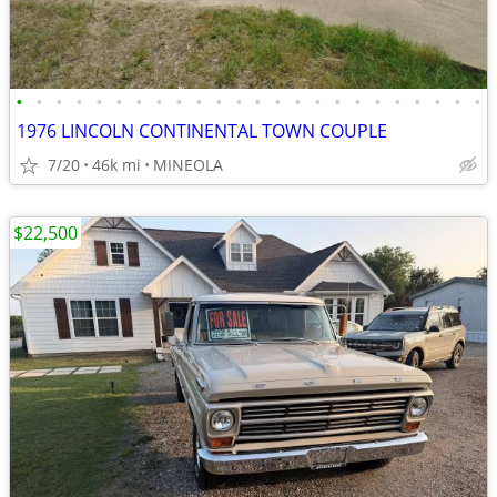
•
•
•
•
•
•
•
•
•
•
•
•
•
•
•
•
•
•
•
•
•
•
•
•
1976 LINCOLN CONTINENTAL TOWN COUPLE
7/20
46k mi
MINEOLA
$22,500