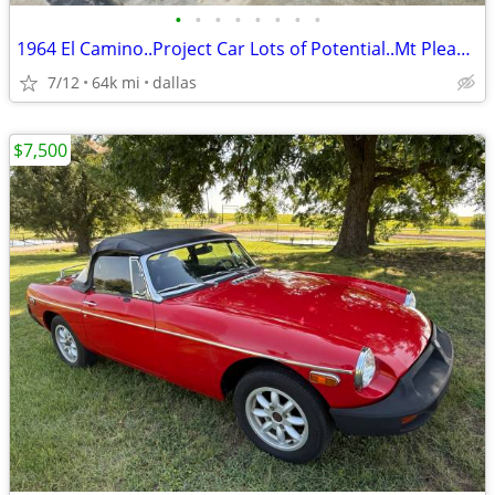
•
•
•
•
•
•
•
•
1964 El Camino..Project Car Lots of Potential..Mt Pleasant Tx
7/12
64k mi
dallas
$7,500