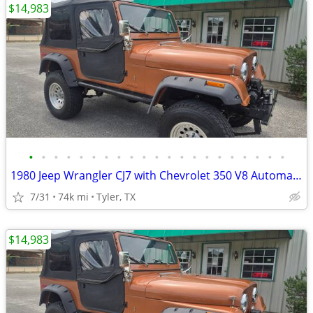
$14,983
•
•
•
•
•
•
•
•
•
•
•
•
•
•
•
•
•
•
•
•
•
1980 Jeep Wrangler CJ7 with Chevrolet 350 V8 Automatic
7/31
74k mi
Tyler, TX
$14,983