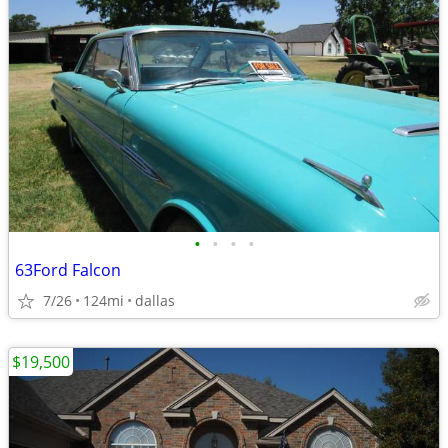
•
•
•
•
63Ford Falcon
7/26
124mi
dallas
$19,500