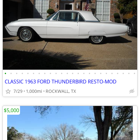
•
•
•
•
•
•
•
•
•
•
•
•
•
•
•
•
•
•
•
•
•
•
•
•
CLASSIC 1963 FORD THUNDERBIRD RESTO-MOD
7/29
1,000mi
ROCKWALL, TX
$5,000