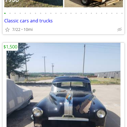
•
•
•
•
•
•
•
•
•
•
•
•
•
•
•
•
•
•
•
•
•
•
•
•
Classic cars and trucks
7/22
10mi
$1,500