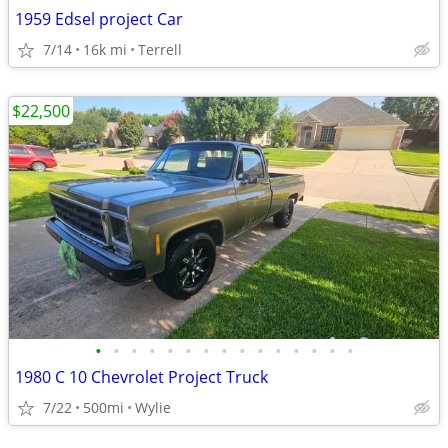
1959 Edsel project Car
7/14
16k mi
Terrell
$22,500
•
•
•
•
•
•
•
•
•
•
•
•
•
•
•
1980 C 10 Chevrolet Project Truck
7/22
500mi
Wylie