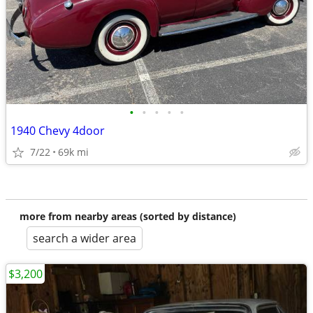
•
•
•
•
•
1940 Chevy 4door
7/22
69k mi
more from nearby areas (sorted by distance)
search a wider area
$3,200