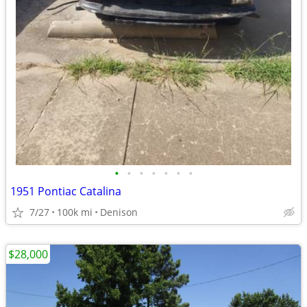
•
•
•
•
•
•
•
1951 Pontiac Catalina
7/27
100k mi
Denison
$28,000