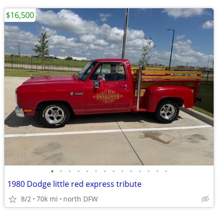
$16,500
•
•
•
•
•
•
•
•
•
•
•
•
•
•
1980 Dodge little red express tribute
8/2
70k mi
north DFW