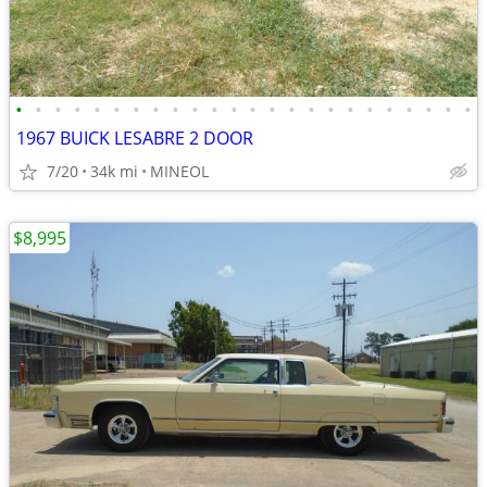
•
•
•
•
•
•
•
•
•
•
•
•
•
•
•
•
•
•
•
•
•
•
•
•
1967 BUICK LESABRE 2 DOOR
7/20
34k mi
MINEOL
$8,995