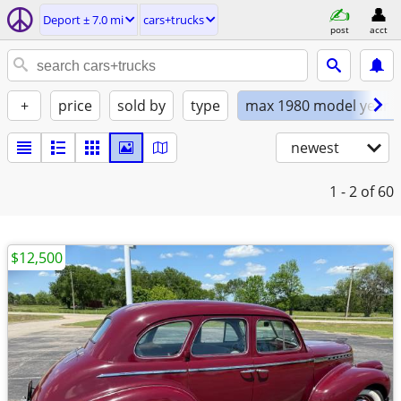
Deport ± 7.0 mi
cars+trucks
post
acct
+
price
sold by
type
max 1980 model year
newest
1 - 2
of 60
$12,500