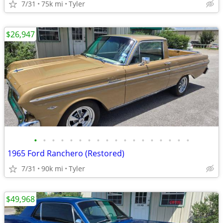
7/31
75k mi
Tyler
$26,947
•
•
•
•
•
•
•
•
•
•
•
•
•
•
•
•
•
•
1965 Ford Ranchero (Restored)
7/31
90k mi
Tyler
$49,968