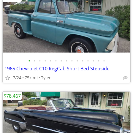
•
•
•
•
•
•
•
•
•
•
•
•
•
•
•
1965 Chevrolet C10 RegCab Short Bed Stepside
7/24
75k mi
Tyler
$78,467