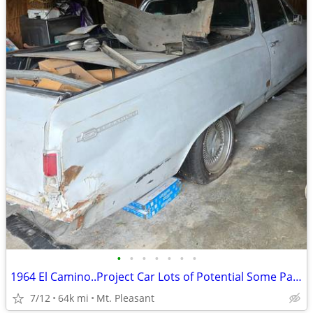
•
•
•
•
•
•
•
1964 El Camino..Project Car Lots of Potential Some Parts Included
7/12
64k mi
Mt. Pleasant