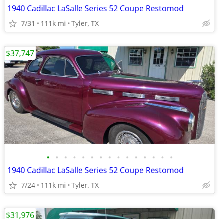
1940 Cadillac LaSalle Series 52 Coupe Restomod
7/31
111k mi
Tyler, TX
$37,747
•
•
•
•
•
•
•
•
•
•
•
•
•
•
•
1940 Cadillac LaSalle Series 52 Coupe Restomod
7/24
111k mi
Tyler, TX
$31,976