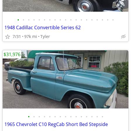
•
•
•
•
•
•
•
•
•
•
•
•
•
•
•
•
•
•
•
1948 Cadillac Convertible Series 62
7/31
97k mi
Tyler
$31,976
•
•
•
•
•
•
•
•
•
•
•
•
•
•
•
1965 Chevrolet C10 RegCab Short Bed Stepside