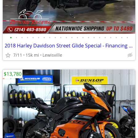
•
•
•
•
•
•
•
•
•
•
•
•
•
•
•
•
•
•
•
•
•
•
2018 Harley Davidson Street Glide Special - Financing Available!
7/11
15k mi
Lewisville
$13,780