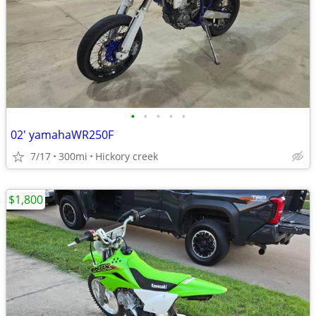
•
•
•
•
•
02' yamahaWR250F
7/17
300mi
Hickory creek
$1,800