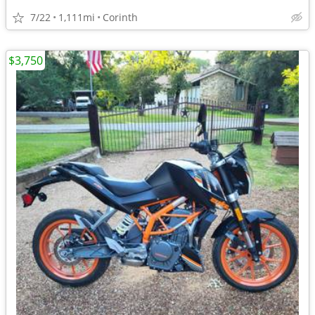
7/22
1,111mi
Corinth
$3,750