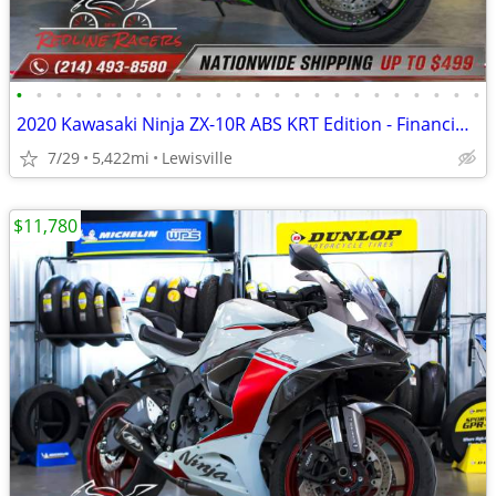
•
•
•
•
•
•
•
•
•
•
•
•
•
•
•
•
•
•
•
•
•
•
•
•
2020 Kawasaki Ninja ZX-10R ABS KRT Edition - Financing Available!
7/29
5,422mi
Lewisville
$11,780