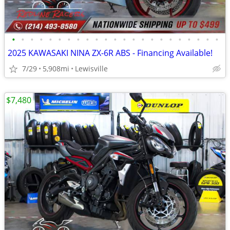
•
•
•
•
•
•
•
•
•
•
•
•
•
•
•
•
•
•
•
•
•
•
•
2025 KAWASAKI NINA ZX-6R ABS - Financing Available!
7/29
5,908mi
Lewisville
$7,480