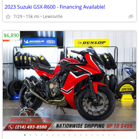
2023 Suzuki GSX-R600 - Financing Available!
7/29
15k mi
Lewisville
$6,890
•
•
•
•
•
•
•
•
•
•
•
•
•
•
•
•
•