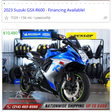
•
•
•
•
•
•
•
•
•
•
•
•
•
•
•
•
•
•
•
•
•
•
•
•
2023 Suzuki GSX-R600 - Financing Available!
7/29
15k mi
Lewisville
$10,480