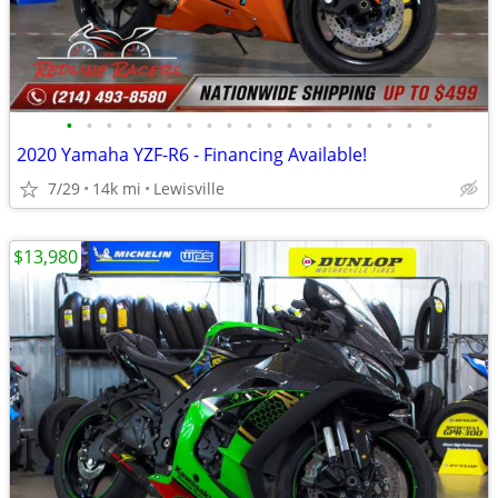
•
•
•
•
•
•
•
•
•
•
•
•
•
•
•
•
•
•
•
2020 Yamaha YZF-R6 - Financing Available!
7/29
14k mi
Lewisville
$13,980