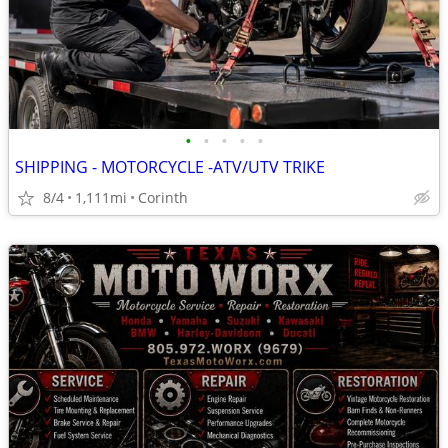
•
•
•
•
•
SHIPPING - MOTORCYCLE -ATV/UTV TRIKE
8/4
1,111mi
Corinth