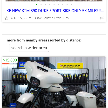
•
•
•
•
•
•
•
•
•
LIKE NEW KTM 390 DUKE SPORT BIKE ONLY 5K MILES !!obo!!
7/10
5,008mi
Oak Point / Little Elm
more from nearby areas (sorted by distance)
search a wider area
$15,890