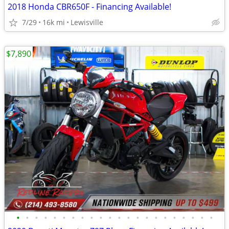
2018 Honda CBR650F - Financing Available!
7/29
16k mi
Lewisville
$7,890
•
•
•
•
•
•
•
•
•
•
•
•
•
•
•
•
•
•
•
•
•
•