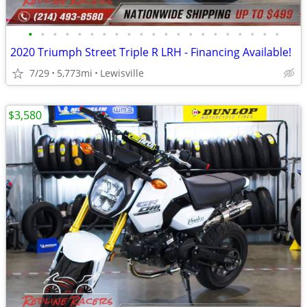
•
•
•
•
•
•
•
•
•
•
•
•
•
•
•
•
•
•
•
•
•
2020 Triumph Street Triple R LRH - Financing Available!
7/29
5,773mi
Lewisville
$3,580