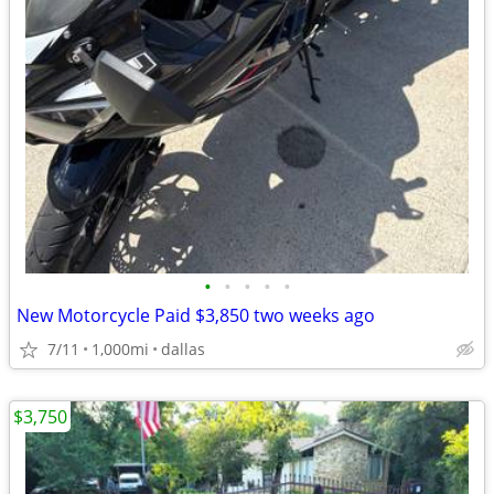
•
•
•
•
•
New Motorcycle Paid $3,850 two weeks ago
7/11
1,000mi
dallas
$3,750