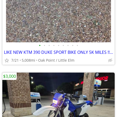
•
•
•
•
•
•
•
•
•
LIKE NEW KTM 390 DUKE SPORT BIKE ONLY 5K MILES !!obo!!
7/21
5,008mi
Oak Point / Little Elm
$3,000