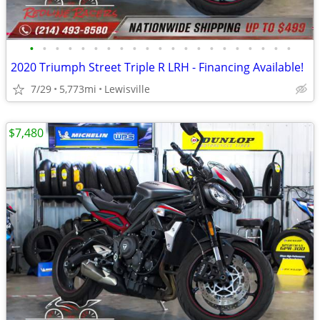
•
•
•
•
•
•
•
•
•
•
•
•
•
•
•
•
•
•
•
•
•
2020 Triumph Street Triple R LRH - Financing Available!
7/29
5,773mi
Lewisville
$7,480