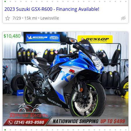
•
•
•
•
•
•
•
•
•
•
•
•
•
•
•
•
•
•
•
•
•
•
•
•
2023 Suzuki GSX-R600 - Financing Available!
7/29
15k mi
Lewisville
$10,480
•
•
•
•
•
•
•
•
•
•
•
•
•
•
•
•
•
•
•
•
•
•
•
•