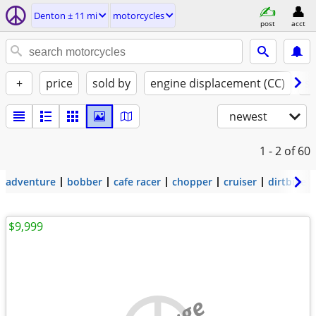
Denton ± 11 mi
motorcycles
post
acct
+
price
sold by
engine displacement (CC)
st
newest
1 - 2
of 60
adventure
bobber
cafe racer
chopper
cruiser
dirtbike
$9,999