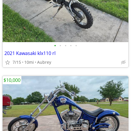
•
•
•
•
•
2021 Kawasaki klx110 rl
7/15
10mi
Aubrey
$10,000