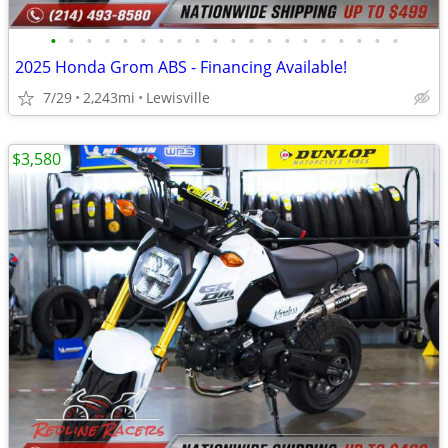
•
•
•
•
•
•
•
•
•
•
•
•
•
•
•
•
•
•
•
•
2025 Honda Grom ABS - Financing Available!
7/29
2,243mi
Lewisville
$3,580