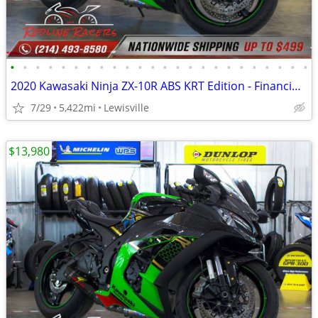
•
•
•
•
•
•
•
•
•
•
•
•
•
•
•
•
•
•
•
•
•
•
•
•
2020 Kawasaki Ninja ZX-10R ABS KRT Edition - Financing Available!
7/29
5,422mi
Lewisville
$13,980