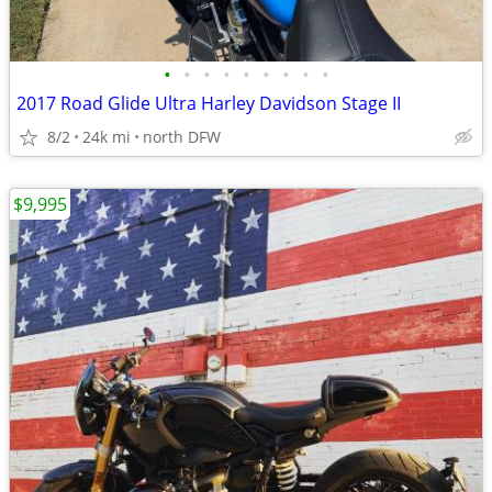
•
•
•
•
•
•
•
•
•
2017 Road Glide Ultra Harley Davidson Stage II
8/2
24k mi
north DFW
$9,995