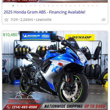
•
•
•
•
•
•
•
•
•
•
•
•
•
•
•
•
•
•
•
•
2025 Honda Grom ABS - Financing Available!
7/29
2,243mi
Lewisville
$10,480