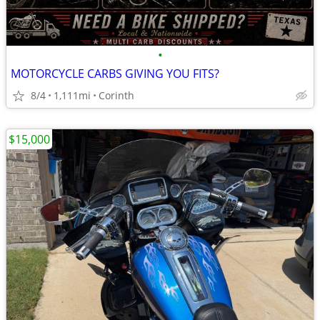
•
MOTORCYCLE CARBS GIVING YOU FITS?
8/4
1,111mi
Corinth
$15,000