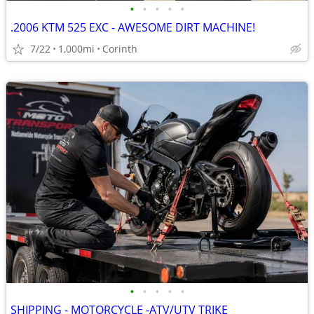
•
•
•
•
•
.2006 KTM 525 EXC - AWESOME DIRT MACHINE!
7/22
1,000mi
Corinth
•
•
•
•
•
SHIPPING - MOTORCYCLE -ATV/UTV TRIKE