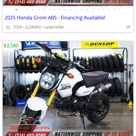
•
•
•
•
•
•
•
•
•
•
•
•
•
•
•
•
•
•
•
•
2025 Honda Grom ABS - Financing Available!
7/29
2,243mi
Lewisville
$3,580