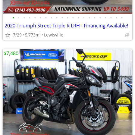
•
•
•
•
•
•
•
•
•
•
•
•
•
•
•
•
•
•
•
•
•
2020 Triumph Street Triple R LRH - Financing Available!
7/29
5,773mi
Lewisville
$7,480