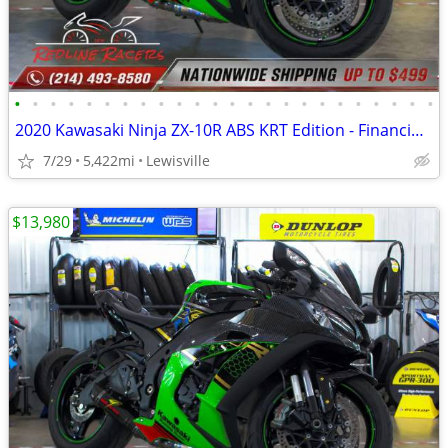
•
•
•
•
•
•
•
•
•
•
•
•
•
•
•
•
•
•
•
•
•
•
•
•
2020 Kawasaki Ninja ZX-10R ABS KRT Edition - Financing Available!
7/29
5,422mi
Lewisville
$13,980