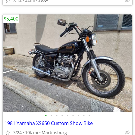
7/12
52mi
Stow
$5,400
•
•
•
•
•
•
•
•
•
1981 Yamaha XS650 Custom Show Bike
7/24
10k mi
Martinsburg