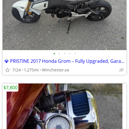
•
•
•
•
•
💎 PRISTINE 2017 Honda Grom – Fully Upgraded, Garaged & Meticulously M
7/24
1,275mi
Winchester,va
$7,800