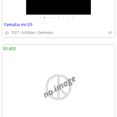
•
•
•
•
•
•
•
Yamaha mt-03
7/27
5,950mi
Delmont
$5,800
no image