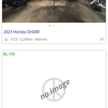
•
•
•
2023 Honda Cb500F
7/23
2,200mi
Warren
$6,199
no image