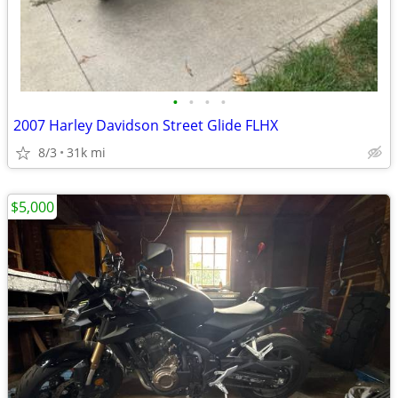
•
•
•
•
2007 Harley Davidson Street Glide FLHX
8/3
31k mi
$5,000