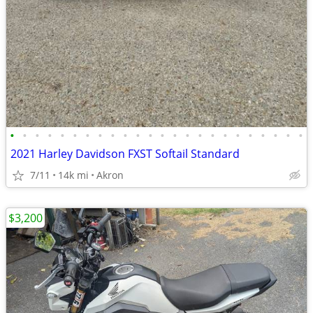
•
•
•
•
•
•
•
•
•
•
•
•
•
•
•
•
•
•
•
•
•
•
•
•
2021 Harley Davidson FXST Softail Standard
7/11
14k mi
Akron
$3,200