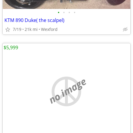
•
•
•
•
KTM 890 Duke( the scalpel)
7/19
21k mi
Wexford
$5,999
no image