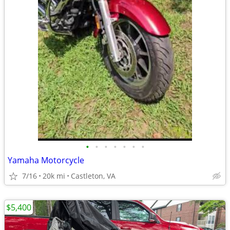
•
•
•
•
•
•
•
Yamaha Motorcycle
7/16
20k mi
Castleton, VA
$5,400