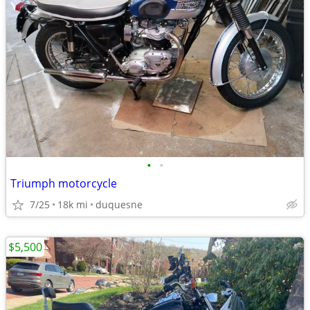
•
•
Triumph motorcycle
7/25
18k mi
duquesne
$5,500