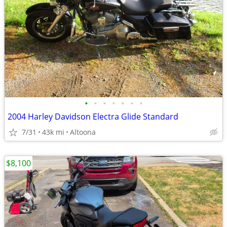
•
•
•
•
•
•
•
2004 Harley Davidson Electra Glide Standard
7/31
43k mi
Altoona
$8,100