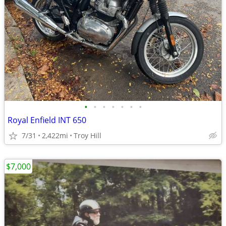
•
•
•
•
•
•
•
Royal Enfield INT 650
7/31
2,422mi
Troy Hill
$7,000