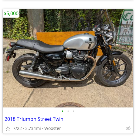
$5,000
•
•
•
2018 Triumph Street Twin
7/22
3,734mi
Wooster