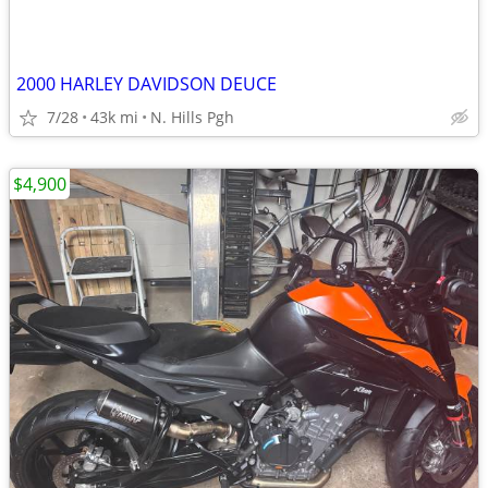
2000 HARLEY DAVIDSON DEUCE
7/28
43k mi
N. Hills Pgh
$4,900