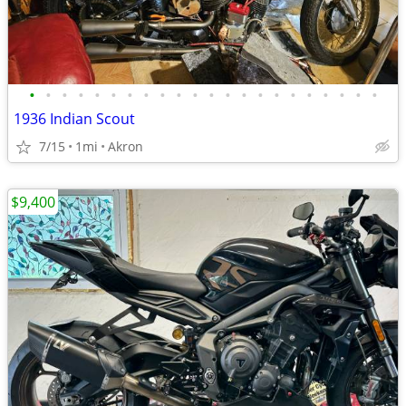
•
•
•
•
•
•
•
•
•
•
•
•
•
•
•
•
•
•
•
•
•
•
1936 Indian Scout
7/15
1mi
Akron
$9,400