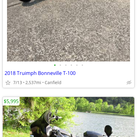
•
•
•
•
•
•
2018 Truimph Bonneville T-100
7/13
2,537mi
Canfield
$5,995