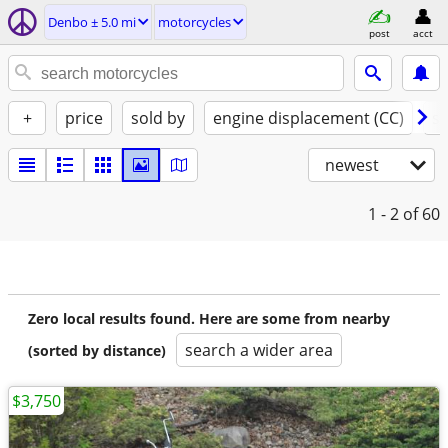
Denbo ± 5.0 mi
motorcycles
post
acct
+
price
sold by
engine displacement (CC)
st
newest
1 - 2
of 60
Zero local results found. Here are some from nearby
search a wider area
(sorted by distance)
$3,750