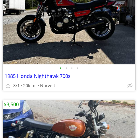
•
•
•
•
1985 Honda Nighthawk 700s
8/1
20k mi
Norvelt
$3,500