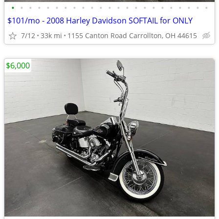
•
•
•
•
•
•
•
•
•
•
•
•
•
•
•
•
•
•
•
•
•
•
•
$101/mo - 2008 Harley Davidson SOFTAIL for ONLY
7/12
33k mi
1155 Canton Road Carrollton, OH 44615
$6,000