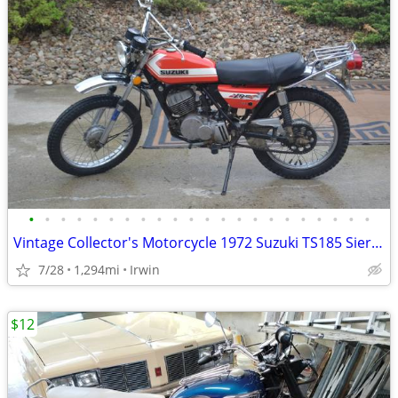
•
•
•
•
•
•
•
•
•
•
•
•
•
•
•
•
•
•
•
•
•
•
Vintage Collector's Motorcycle 1972 Suzuki TS185 Sierra
7/28
1,294mi
Irwin
$12