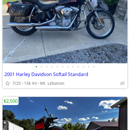
•
•
•
•
•
•
•
•
•
•
•
•
2001 Harley Davidson Softail Standard
7/25
15k mi
Mt. Lebanon
$2,500