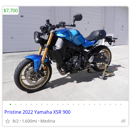
$7,700
•
•
•
•
•
•
•
•
•
•
•
•
•
•
•
•
•
•
•
•
•
•
Pristine 2022 Yamaha XSR 900
8/2
1,600mi
Medina