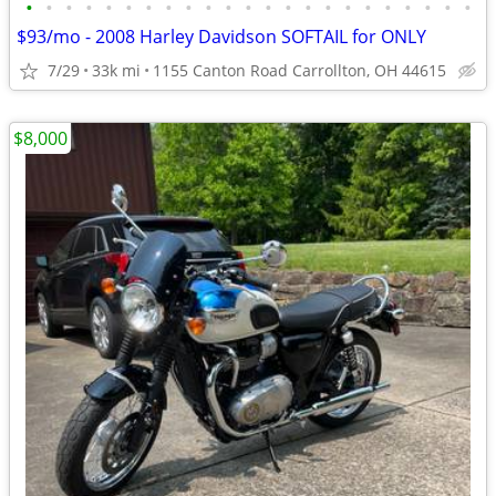
•
•
•
•
•
•
•
•
•
•
•
•
•
•
•
•
•
•
•
•
•
•
•
$93/mo - 2008 Harley Davidson SOFTAIL for ONLY
7/29
33k mi
1155 Canton Road Carrollton, OH 44615
$8,000