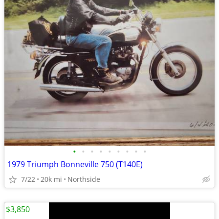
•
•
•
•
•
•
•
•
•
1979 Triumph Bonneville 750 (T140E)
7/22
20k mi
Northside
$3,850