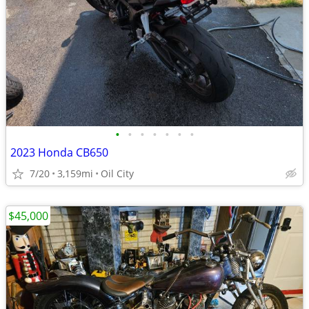
•
•
•
•
•
•
•
2023 Honda CB650
7/20
3,159mi
Oil City
$45,000