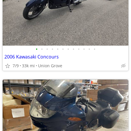
•
•
•
•
•
•
•
•
•
•
•
•
2006 Kawasaki Concours
7/9
33k mi
Union Grove