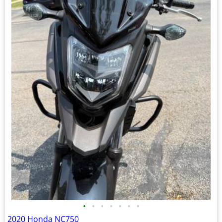
•
•
•
•
•
•
•
2020 Honda NC750