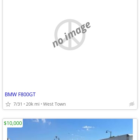
no image
BMW F800GT
7/31
20k mi
West Town
$10,000