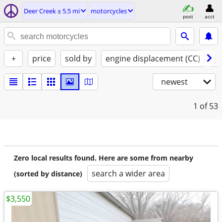
Deer Creek ± 5.5 mi
motorcycles
post
acct
+
price
sold by
engine displacement (CC)
st
newest
1
of 53
Zero local results found. Here are some from nearby
search a wider area
(sorted by distance)
$3,550