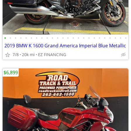
•
•
•
•
•
•
•
•
•
•
•
•
•
•
•
•
•
•
•
•
•
•
•
•
2019 BMW K 1600 Grand America Imperial Blue Metallic
7/8
20k mi
EZ FINANCING
$6,899