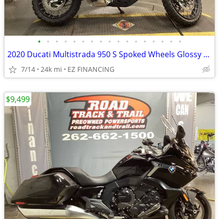
•
•
•
•
•
•
•
•
•
•
•
•
•
•
•
•
•
2020 Ducati Multistrada 950 S Spoked Wheels Glossy Grey
7/14
24k mi
EZ FINANCING
$9,499