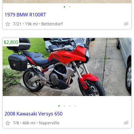
•
•
1979 BMW R100RT
7/21
19k mi
Bettendorf
$2,800
•
•
•
•
2008 Kawasaki Versys 650
7/8
46k mi
Naperville