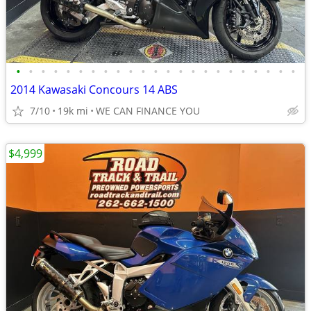
•
•
•
•
•
•
•
•
•
•
•
•
•
•
•
•
•
•
•
•
•
•
•
2014 Kawasaki Concours 14 ABS
7/10
19k mi
WE CAN FINANCE YOU
$4,999