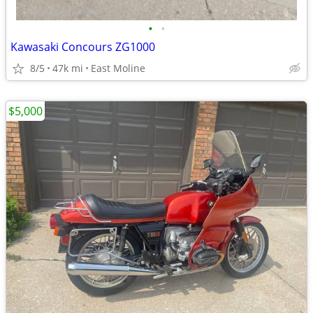
•
•
Kawasaki Concours ZG1000
8/5
47k mi
East Moline
$5,000