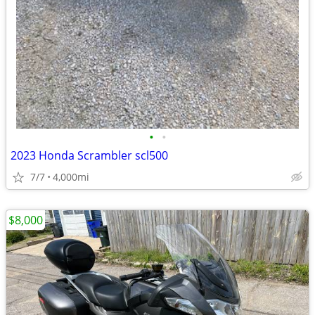
•
•
2023 Honda Scrambler scl500
7/7
4,000mi
$8,000