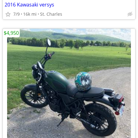
2016 Kawasaki versys
7/9
16k mi
St. Charles
$4,950