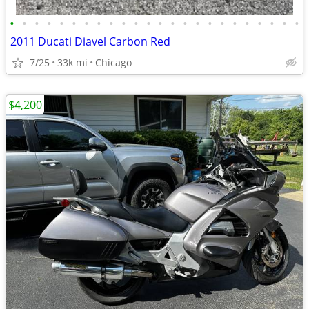
•
•
•
•
•
•
•
•
•
•
•
•
•
•
•
•
•
•
•
•
•
•
•
•
2011 Ducati Diavel Carbon Red
7/25
33k mi
Chicago
$4,200