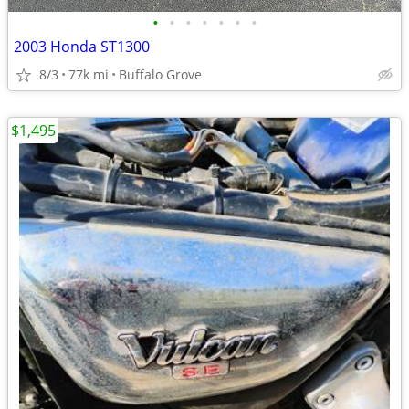
•
•
•
•
•
•
•
2003 Honda ST1300
8/3
77k mi
Buffalo Grove
$1,495