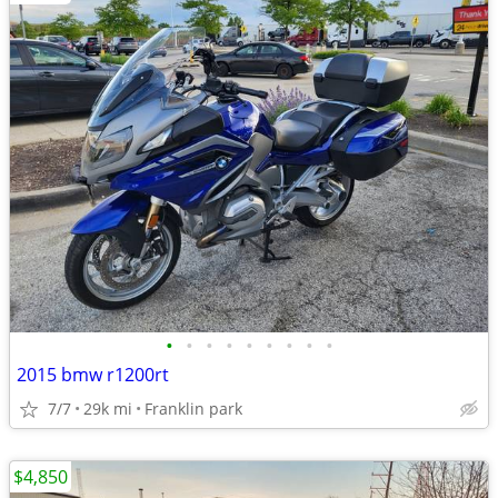
•
•
•
•
•
•
•
•
•
2015 bmw r1200rt
7/7
29k mi
Franklin park
$4,850