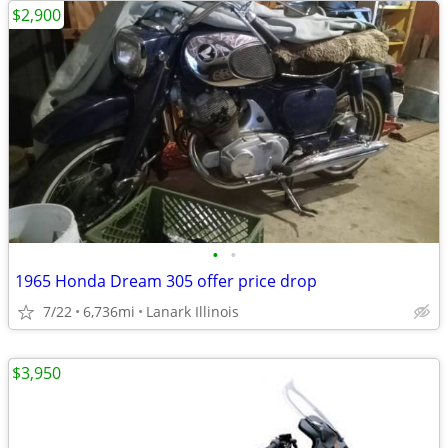
$2,900
•
•
1965 Honda Dream 305 offer price drop
7/22
6,736mi
Lanark Illinois
$3,950