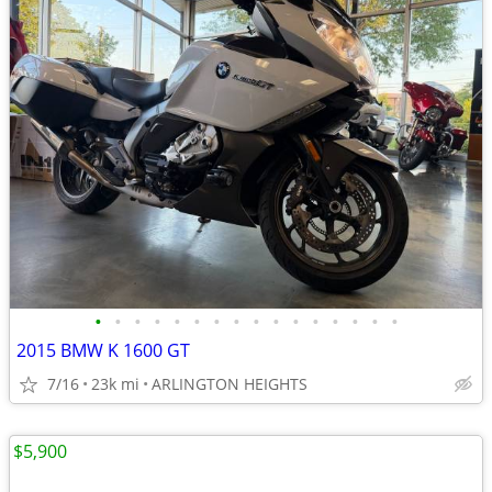
•
•
•
•
•
•
•
•
•
•
•
•
•
•
•
•
2015 BMW K 1600 GT
7/16
23k mi
ARLINGTON HEIGHTS
$5,900