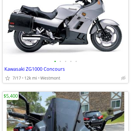
•
•
•
•
•
Kawasaki ZG1000 Concours
7/17
12k mi
Westmont
$5,400