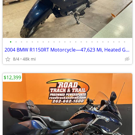
•
•
•
•
•
•
•
•
•
•
•
•
•
•
•
•
•
•
•
•
•
•
2004 BMW R1150RT Motorcycle—47,623 Mi, Heated Grips—Online Auction!
8/4
48k mi
$12,399