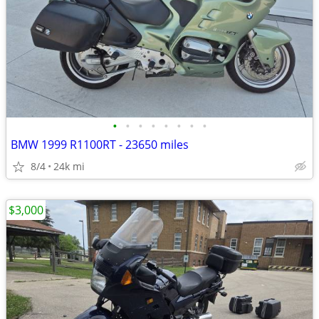
•
•
•
•
•
•
•
•
BMW 1999 R1100RT - 23650 miles
8/4
24k mi
$3,000