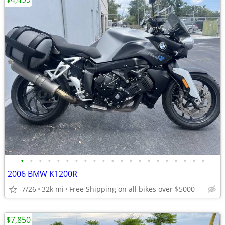
•
•
•
•
•
•
•
•
•
•
•
•
•
•
•
•
•
•
•
•
•
2006 BMW K1200R
7/26
32k mi
Free Shipping on all bikes over $5000
$7,850