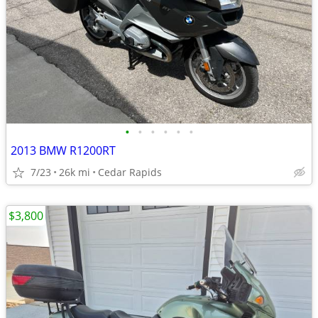
•
•
•
•
•
•
2013 BMW R1200RT
7/23
26k mi
Cedar Rapids
$3,800