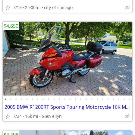
7/19
2,900mi
city of chicago
$4,850
•
•
•
•
•
•
•
•
•
•
•
•
•
•
•
•
•
•
•
•
•
•
•
•
2005 BMW R1200RT Sports Touring Motorcycle 16K Miles New Tires Options
7/24
16k mi
Glen ellyn
$4,499