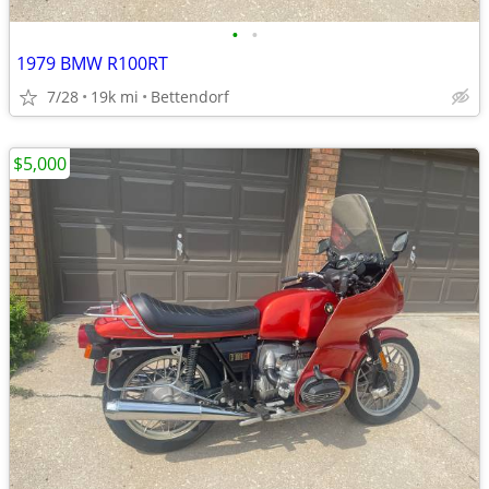
•
•
1979 BMW R100RT
7/28
19k mi
Bettendorf
$5,000