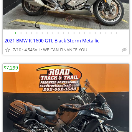
•
•
•
•
•
•
•
•
•
•
•
•
•
•
•
•
•
•
•
•
2021 BMW K 1600 GTL Black Storm Metallic
7/10
4,546mi
WE CAN FINANCE YOU
$7,299