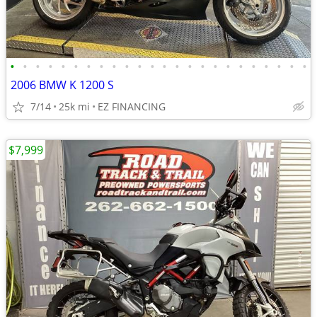
•
•
•
•
•
•
•
•
•
•
•
•
•
•
•
•
•
•
•
•
•
•
•
•
2006 BMW K 1200 S
7/14
25k mi
EZ FINANCING
$7,999