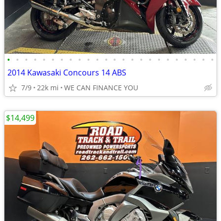
•
•
•
•
•
•
•
•
•
•
•
•
•
•
•
•
•
•
•
•
•
•
•
•
2014 Kawasaki Concours 14 ABS
7/9
22k mi
WE CAN FINANCE YOU
$14,499