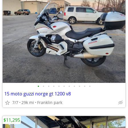
•
•
•
•
•
•
•
•
•
•
•
15 moto guzzi norge gt 1200 v8
7/7
29k mi
Franklin park
$11,295