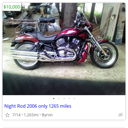
$10,000
•
•
•
•
•
Night Rod 2006 only 1265 miles
7/14
1,265mi
Byron