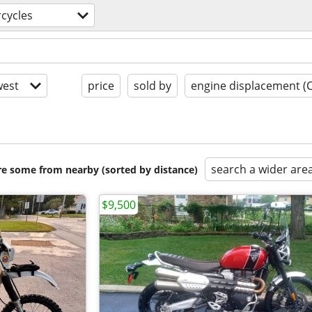
cycles
est
price
sold by
engine displacement (
search a wider are
are some from nearby (sorted by distance)
$9,500