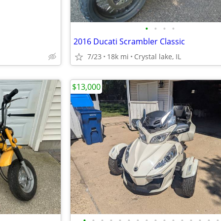
•
•
•
•
2016 Ducati Scrambler Classic
7/23
18k mi
Crystal lake, IL
$13,000
•
•
•
•
•
•
•
•
•
•
•
•
•
•
•
•