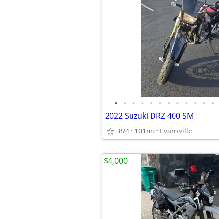
•
•
•
•
•
•
•
•
•
•
•
•
2022 Suzuki DRZ 400 SM
8/4
101mi
Evansville
$4,000