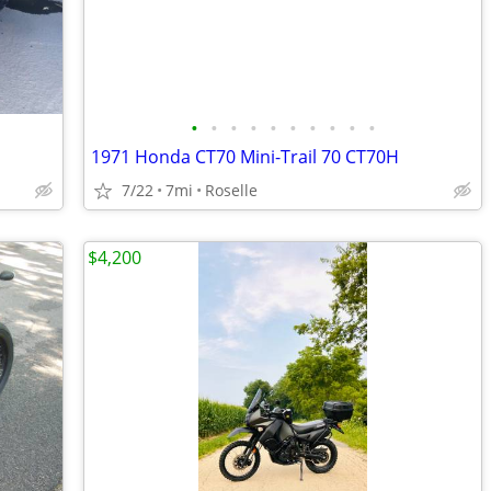
•
•
•
•
•
•
•
•
•
•
1971 Honda CT70 Mini-Trail 70 CT70H
7/22
7mi
Roselle
$4,200