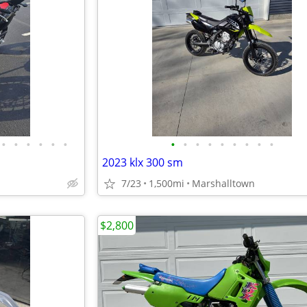
•
•
•
•
•
•
•
•
•
•
•
•
•
•
•
2023 klx 300 sm
7/23
1,500mi
Marshalltown
$2,800