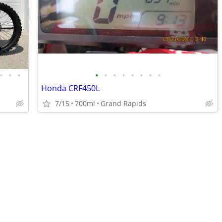
•
•
•
•
•
•
•
•
•
•
•
Honda CRF450L
7/15
700mi
Grand Rapids