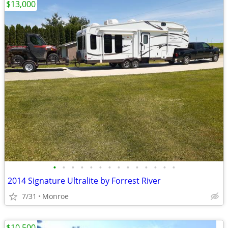
$13,000
•
•
•
•
•
•
•
•
•
•
•
•
•
•
2014 Signature Ultralite by Forrest River
7/31
Monroe
$10,500