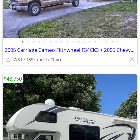
•
•
•
•
•
•
•
•
•
•
•
•
•
•
•
•
•
•
2005 Carriage Cameo Fifthwheel F34CK3 + 2005 Chevy 2500HD Duramax
7/31
139k mi
LeClaire
$48,750