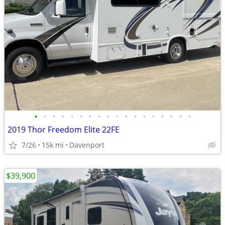
•
•
•
•
•
•
•
•
•
•
•
•
•
•
•
•
•
•
2019 Thor Freedom Elite 22FE
7/26
15k mi
Davenport
$39,900