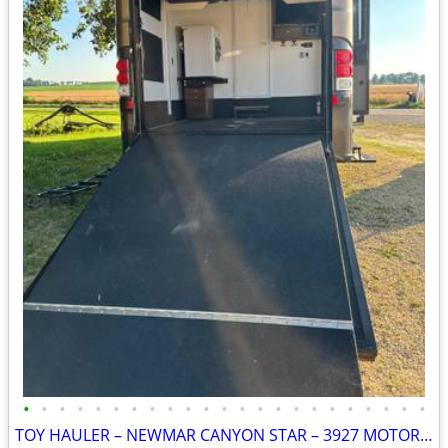
•
•
•
•
•
•
•
•
•
•
•
•
•
•
•
•
•
•
•
•
•
•
•
TOY HAULER – NEWMAR CANYON STAR – 3927 MOTORHOME RARE * TOYHAULER * A