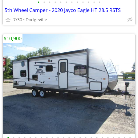
•
•
•
•
•
•
•
•
•
•
•
•
5th Wheel Camper - 2020 Jayco Eagle HT 28.5 RSTS
7/30
Dodgeville
$10,900
•
•
•
•
•
•
•
•
•
•
•
•
•
•
•
•
•
•
•
•
•
•
•