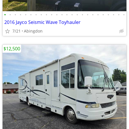
•
•
•
•
•
•
•
•
•
•
•
•
•
•
•
•
•
•
•
•
•
•
•
•
2016 Jayco Seismic Wave Toyhauler
7/21
Abingdon
$12,500