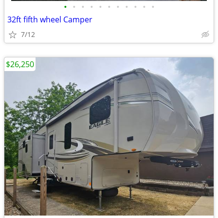
•
•
•
•
•
•
•
•
•
•
•
32ft fifth wheel Camper
7/12
$26,250