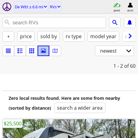
De Witt ± 6.6 mi
RVs
post
acct
+
price
sold by
rv type
model year
condi
newest
1 - 2
of 60
Zero local results found. Here are some from nearby
search a wider area
(sorted by distance)
$25,500