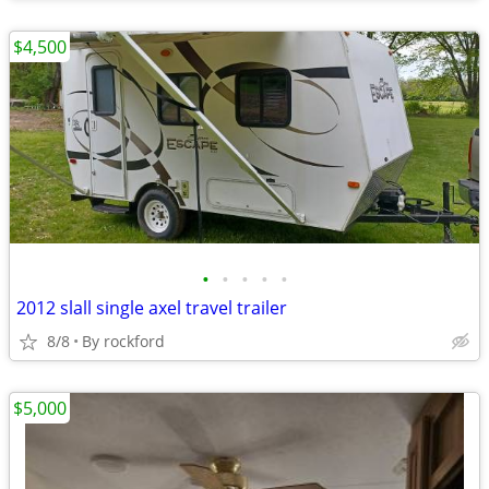
$4,500
•
•
•
•
•
2012 slall single axel travel trailer
8/8
By rockford
$5,000