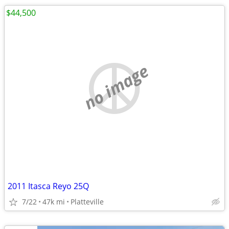
$44,500
no image
2011 Itasca Reyo 25Q
7/22
47k mi
Platteville