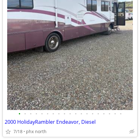
•
•
•
•
•
•
•
•
•
•
•
•
•
•
•
•
•
•
•
2000 HolidayRambler Endeavor, Diesel
7/18
phx north