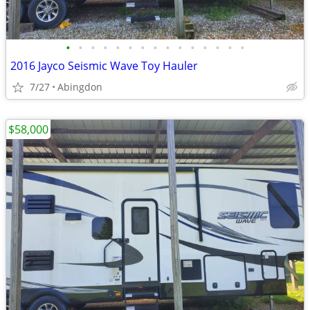
•
•
•
•
•
•
•
•
•
•
•
•
•
•
•
2016 Jayco Seismic Wave Toy Hauler
7/27
Abingdon
$58,000