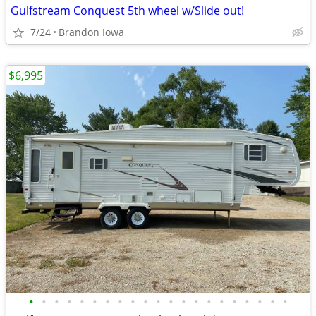
Gulfstream Conquest 5th wheel w/Slide out!
7/24
Brandon Iowa
$6,995
•
•
•
•
•
•
•
•
•
•
•
•
•
•
•
•
•
•
•
•
•