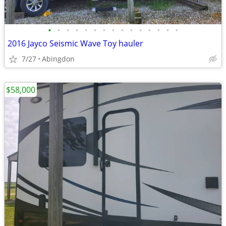
•
•
•
•
•
•
•
•
•
•
•
•
•
•
•
2016 Jayco Seismic Wave Toy hauler
7/27
Abingdon
$58,000