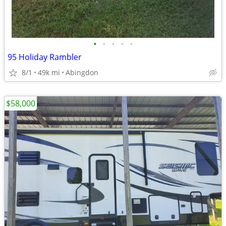
•
•
•
•
•
95 Holiday Rambler
8/1
49k mi
Abingdon
$58,000