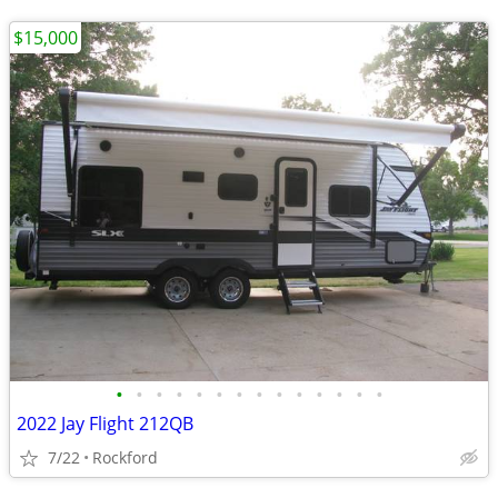
$15,000
•
•
•
•
•
•
•
•
•
•
•
•
•
•
2022 Jay Flight 212QB
7/22
Rockford