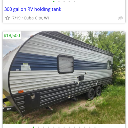
•
•
•
•
•
300 gallon RV holding tank
7/19
Cuba City, WI
$18,500
•
•
•
•
•
•
•
•
•
•
•
•
•