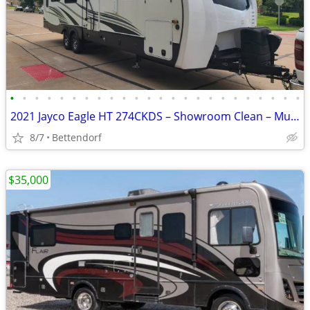
•
•
•
•
•
•
•
•
•
•
•
•
•
•
•
•
•
•
•
•
•
•
•
•
2021 Jayco Eagle HT 274CKDS – Showroom Clean – Must See
8/7
Bettendorf
$35,000