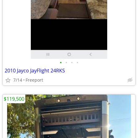
•
•
•
•
2010 Jayco JayFlight 24RKS
7/14
Freeport
$119,500