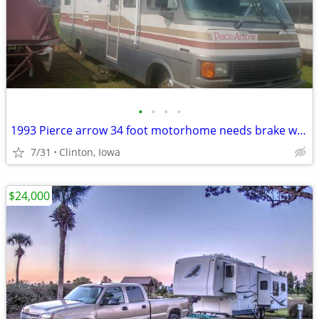
•
•
•
•
1993 Pierce arrow 34 foot motorhome needs brake work
7/31
Clinton, Iowa
$24,000