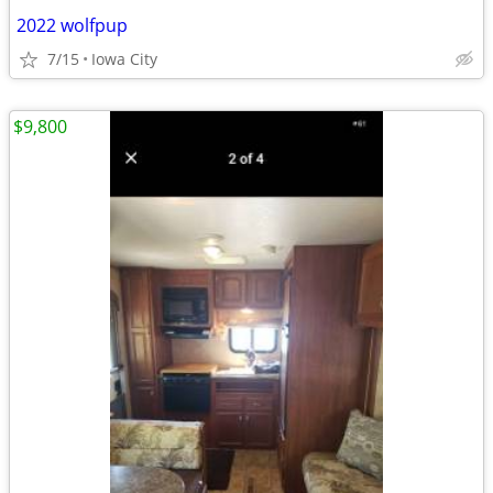
2022 wolfpup
7/15
Iowa City
$9,800