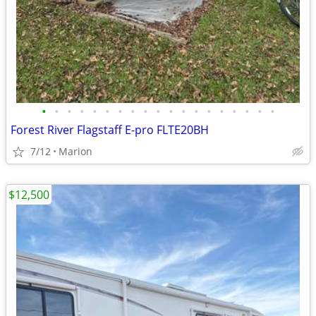
•
•
•
•
•
•
•
•
•
•
•
•
•
•
•
•
•
•
•
Forest River Flagstaff E-pro FLTE20BH
7/12
Marion
$12,500