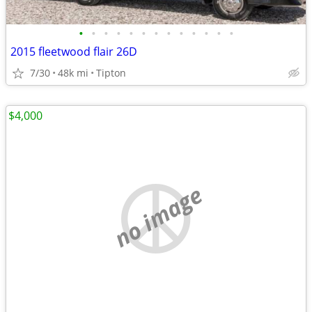
•
•
•
•
•
•
•
•
•
•
•
•
•
2015 fleetwood flair 26D
7/30
48k mi
Tipton
$4,000
no image