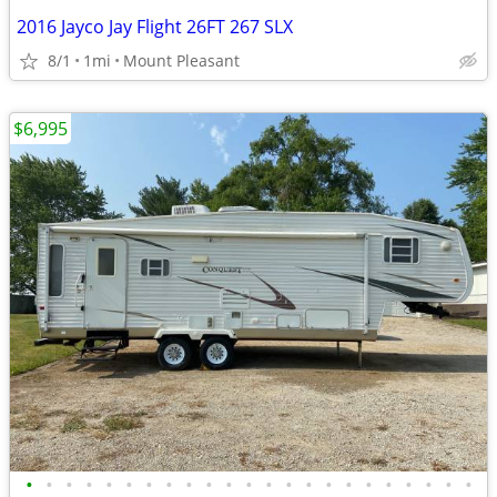
2016 Jayco Jay Flight 26FT 267 SLX
8/1
1mi
Mount Pleasant
$6,995
•
•
•
•
•
•
•
•
•
•
•
•
•
•
•
•
•
•
•
•
•
•
•