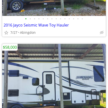
•
•
•
•
•
•
•
•
•
•
•
•
•
•
2016 Jayco Seismic Wave Toy Hauler
7/27
Abingdon
$58,000