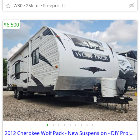
7/30
25k mi
Freeport IL
$6,500
•
•
•
•
•
•
•
•
•
2012 Cherokee Wolf Pack - New Suspension - DIY Project Special