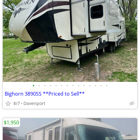
•
•
•
•
•
•
•
•
•
•
•
•
•
•
Bighorn 3890SS **Priced to Sell**
8/7
Davenport
$1,950