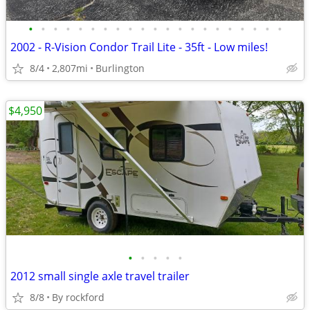
•
•
•
•
•
•
•
•
•
•
•
•
•
•
•
•
•
•
•
•
•
2002 - R-Vision Condor Trail Lite - 35ft - Low miles!
8/4
2,807mi
Burlington
$4,950
•
•
•
•
•
2012 small single axle travel trailer
8/8
By rockford