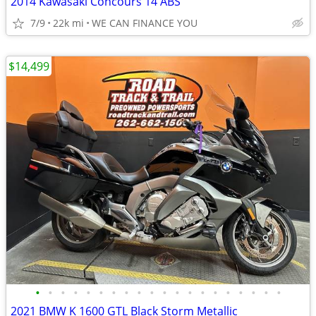
2014 Kawasaki Concours 14 ABS
7/9
22k mi
WE CAN FINANCE YOU
$14,499
•
•
•
•
•
•
•
•
•
•
•
•
•
•
•
•
•
•
•
•
2021 BMW K 1600 GTL Black Storm Metallic