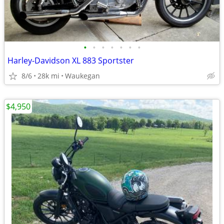
•
•
•
•
•
•
•
Harley-Davidson XL 883 Sportster
8/6
28k mi
Waukegan
$4,950