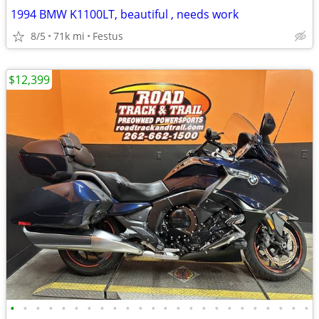
1994 BMW K1100LT, beautiful , needs work
8/5
71k mi
Festus
$12,399
•
•
•
•
•
•
•
•
•
•
•
•
•
•
•
•
•
•
•
•
•
•
•
•