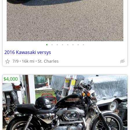
•
•
•
•
•
•
•
•
2016 Kawasaki versys
7/9
16k mi
St. Charles
$4,000