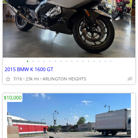
•
•
•
•
•
•
•
•
•
•
•
•
•
•
•
•
2015 BMW K 1600 GT
7/16
23k mi
ARLINGTON HEIGHTS
$10,000