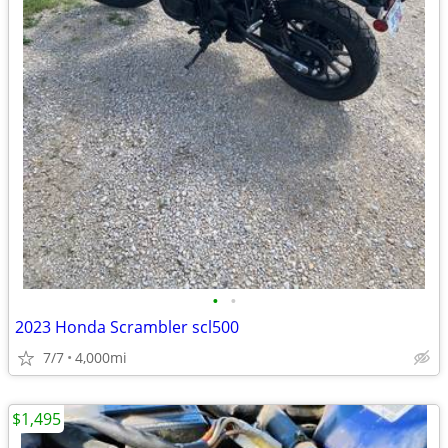
•
•
2023 Honda Scrambler scl500
7/7
4,000mi
$1,495