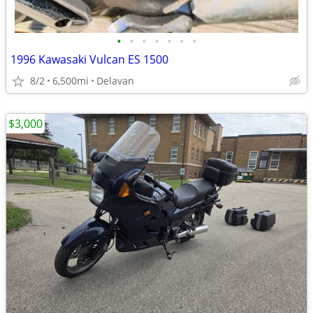
•
•
•
•
•
•
•
1996 Kawasaki Vulcan ES 1500
8/2
6,500mi
Delavan
$3,000