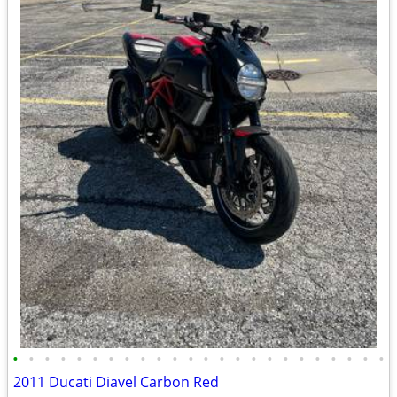
•
•
•
•
•
•
•
•
•
•
•
•
•
•
•
•
•
•
•
•
•
•
•
•
2011 Ducati Diavel Carbon Red