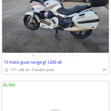
•
•
•
•
•
•
•
•
•
•
•
15 moto guzzi norge gt 1200 v8
7/7
29k mi
Franklin park
$5,900