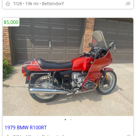
7/28
19k mi
Bettendorf
$5,000
•
•
1979 BMW R100RT