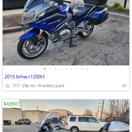
•
•
•
•
•
•
•
•
•
2015 bmw r1200rt
7/7
29k mi
Franklin park
$4,850