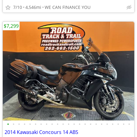
7/10
4,546mi
WE CAN FINANCE YOU
$7,299
•
•
•
•
•
•
•
•
•
•
•
•
•
•
•
•
•
•
•
•
•
•
•
2014 Kawasaki Concours 14 ABS