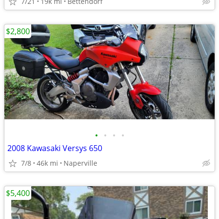
7/21
19k mi
Bettendorf
$2,800
•
•
•
•
2008 Kawasaki Versys 650
7/8
46k mi
Naperville
$5,400