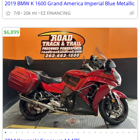
2019 BMW K 1600 Grand America Imperial Blue Metallic
7/8
20k mi
EZ FINANCING
$6,899
•
•
•
•
•
•
•
•
•
•
•
•
•
•
•
•
•
•
•
•
•
•
•
•