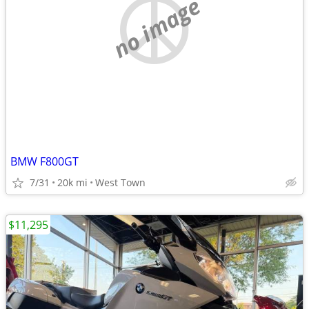
no image
BMW F800GT
7/31
20k mi
West Town
$11,295