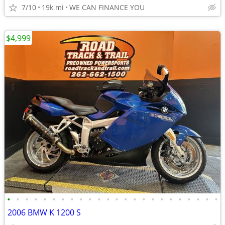
7/10
19k mi
WE CAN FINANCE YOU
$4,999
•
•
•
•
•
•
•
•
•
•
•
•
•
•
•
•
•
•
•
•
•
•
•
•
2006 BMW K 1200 S