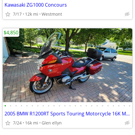
Kawasaki ZG1000 Concours
7/17
12k mi
Westmont
$4,850
•
•
•
•
•
•
•
•
•
•
•
•
•
•
•
•
•
•
•
•
•
•
•
•
2005 BMW R1200RT Sports Touring Motorcycle 16K Miles New Tires Options
7/24
16k mi
Glen ellyn