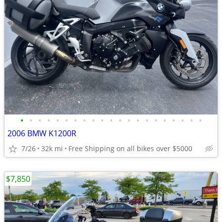
•
•
•
•
•
•
•
•
•
•
•
•
•
•
•
•
•
•
•
•
•
2006 BMW K1200R
7/26
32k mi
Free Shipping on all bikes over $5000
$7,850