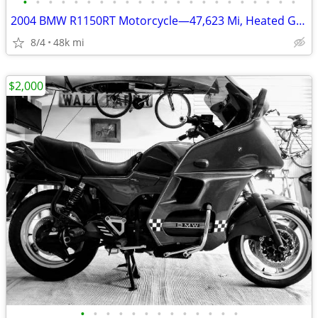
•
•
•
•
•
•
•
•
•
•
•
•
•
•
•
•
•
•
•
•
•
•
2004 BMW R1150RT Motorcycle—47,623 Mi, Heated Grips—Online Auction!
8/4
48k mi
$2,000
•
•
•
•
•
•
•
•
•
•
•
•
•