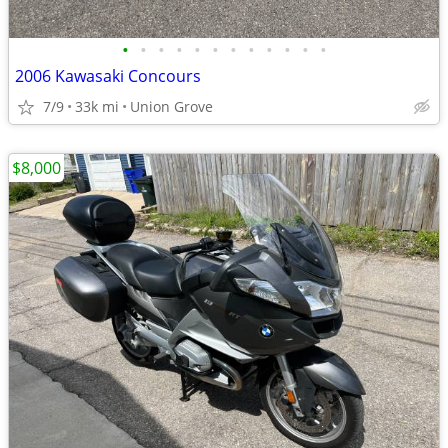
•
•
•
•
•
•
•
•
•
•
•
•
2006 Kawasaki Concours
7/9
33k mi
Union Grove
$8,000