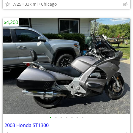
7/25
33k mi
Chicago
$4,200
•
•
•
•
•
•
•
2003 Honda ST1300