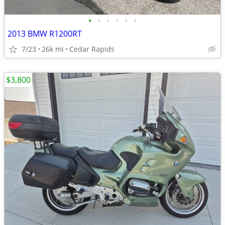
•
•
•
•
•
•
2013 BMW R1200RT
7/23
26k mi
Cedar Rapids
$3,800