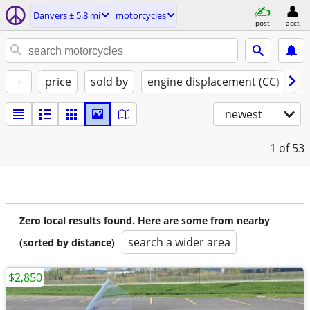
Danvers ± 5.8 mi
motorcycles
post
acct
+
price
sold by
engine displacement (CC)
st
newest
1
of 53
Zero local results found. Here are some from nearby
search a wider area
(sorted by distance)
$2,850