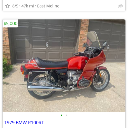
8/5
47k mi
East Moline
$5,000
•
•
1979 BMW R100RT