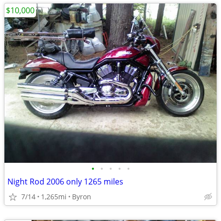
$10,000
•
•
•
•
•
Night Rod 2006 only 1265 miles
7/14
1,265mi
Byron