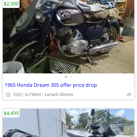
$2,900
•
•
1965 Honda Dream 305 offer price drop
7/22
6,736mi
Lanark Illinois
$4,499