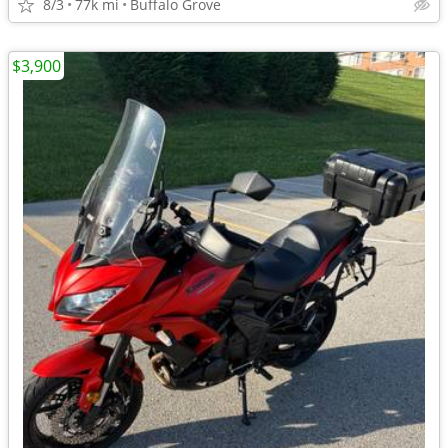
8/3
77k mi
Buffalo Grove
$3,900