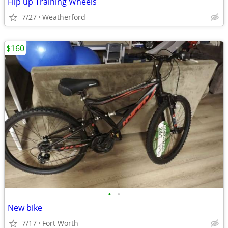
Flip up Training Wheels
7/27
Weatherford
$160
•
•
New bike
7/17
Fort Worth