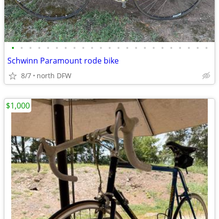
•
•
•
•
•
•
•
•
•
•
•
•
•
•
•
•
•
•
•
•
•
•
•
Schwinn Paramount rode bike
8/7
north DFW
$1,000