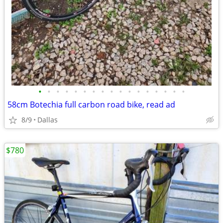
•
•
•
•
•
•
•
•
•
•
•
•
•
•
•
•
•
58cm Botechia full carbon road bike, read ad
8/9
Dallas
$780