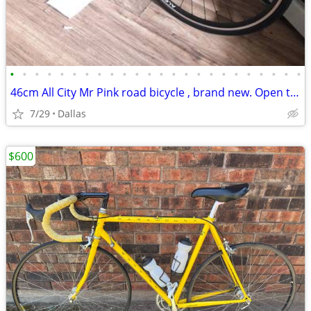
•
•
•
•
•
•
•
•
•
•
•
•
•
•
•
•
•
•
•
•
•
•
•
•
46cm All City Mr Pink road bicycle , brand new. Open to trades
7/29
Dallas
$600