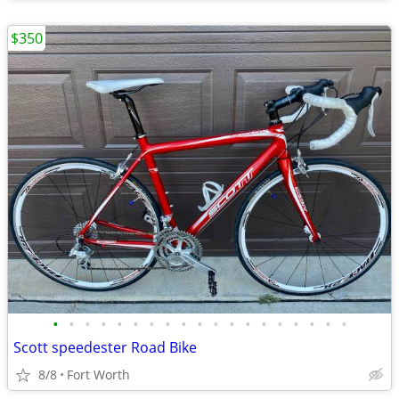
$350
•
•
•
•
•
•
•
•
•
•
•
•
•
•
•
•
•
•
•
Scott speedester Road Bike
8/8
Fort Worth