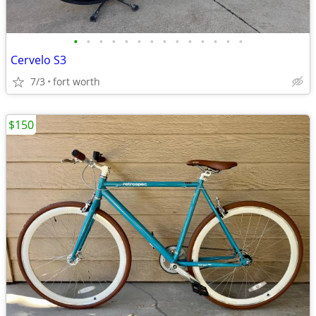
•
•
•
•
•
•
•
•
•
•
•
•
•
•
Cervelo S3
7/3
fort worth
$150