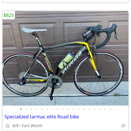
$825
•
•
•
•
•
•
•
•
•
•
•
•
•
•
•
•
•
•
Specialized tarmac elite Road bike
8/8
Fort Worth