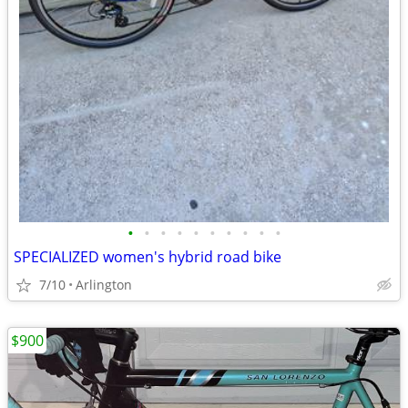
•
•
•
•
•
•
•
•
•
•
SPECIALIZED women's hybrid road bike
7/10
Arlington
$900