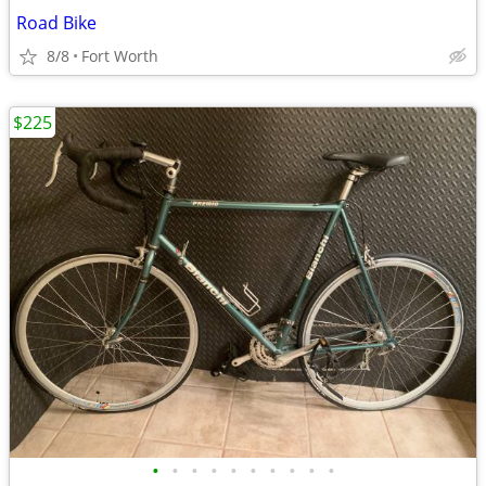
Road Bike
8/8
Fort Worth
$225
•
•
•
•
•
•
•
•
•
•