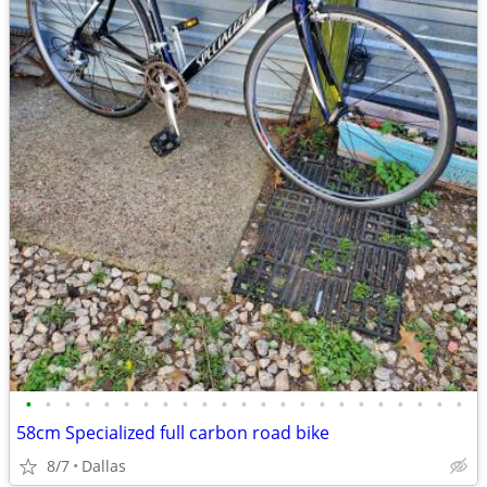
•
•
•
•
•
•
•
•
•
•
•
•
•
•
•
•
•
•
•
•
•
•
•
58cm Specialized full carbon road bike
8/7
Dallas