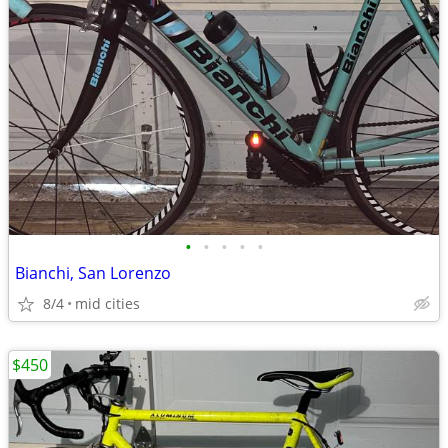
•
•
•
•
•
Bianchi, San Lorenzo
8/4
mid cities
$450