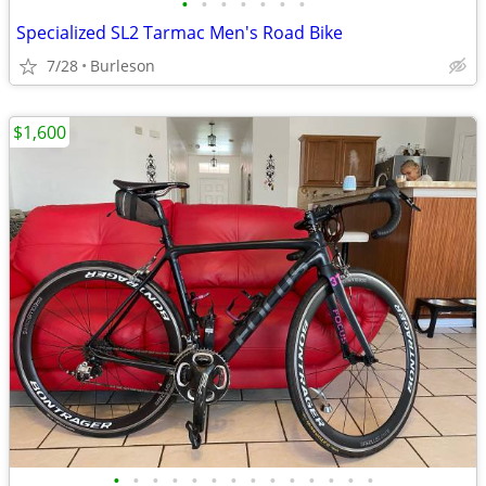
•
•
•
•
•
•
•
Specialized SL2 Tarmac Men's Road Bike
7/28
Burleson
$1,600
•
•
•
•
•
•
•
•
•
•
•
•
•
•