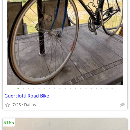
•
•
•
•
•
•
•
•
•
•
•
•
•
•
•
•
•
•
•
Guerciotti Road Bike
7/25
Dallas
$165