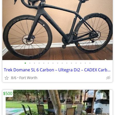
•
•
•
•
•
•
•
•
•
•
•
•
•
•
•
Trek Domane SL 6 Carbon – Ultegra Di2 – CADEX Carbon Wheelset - Size 52
8/6
Fort Worth
$500