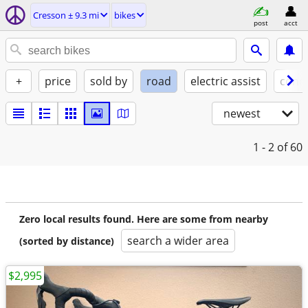
Cresson ± 9.3 mi
bikes
post
acct
+
price
sold by
road
electric assist
condi
newest
1 - 2
of 60
Zero local results found. Here are some from nearby
search a wider area
(sorted by distance)
$2,995