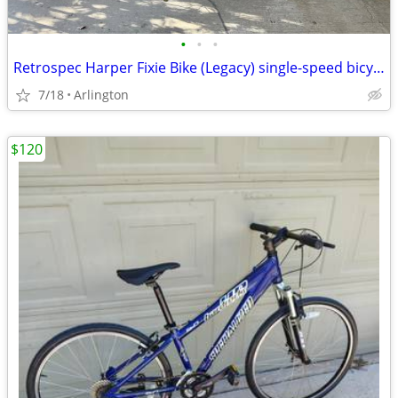
•
•
•
Retrospec Harper Fixie Bike (Legacy) single-speed bicycle
7/18
Arlington
$120