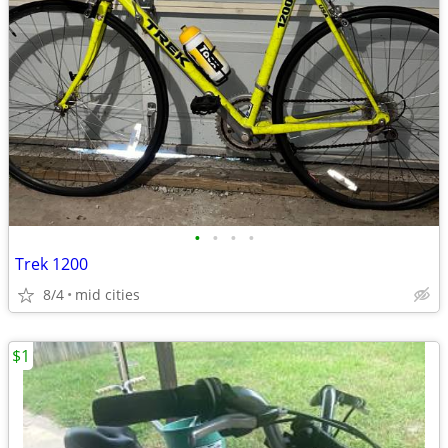
•
•
•
•
Trek 1200
8/4
mid cities
$1