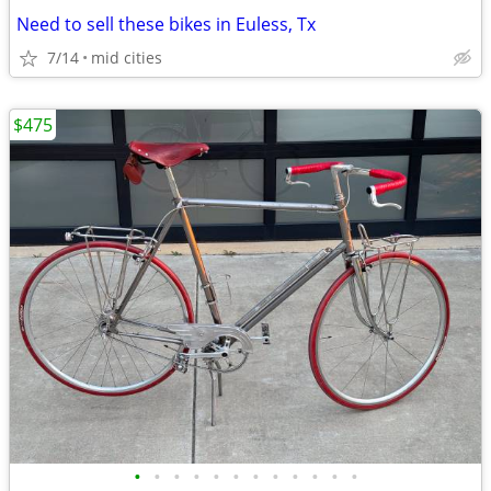
Need to sell these bikes in Euless, Tx
7/14
mid cities
$475
•
•
•
•
•
•
•
•
•
•
•
•