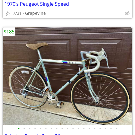
1970’s Peugeot Single Speed
7/31
Grapevine
$185
•
•
•
•
•
•
•
•
•
•
•
•
•
•
•
•
•
•
•