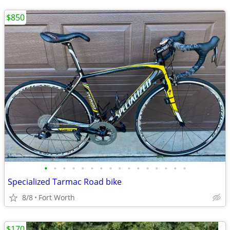
$850
•
•
•
•
•
•
•
•
•
•
•
•
•
•
•
•
Specialized Tarmac Road bike
8/8
Fort Worth
$170