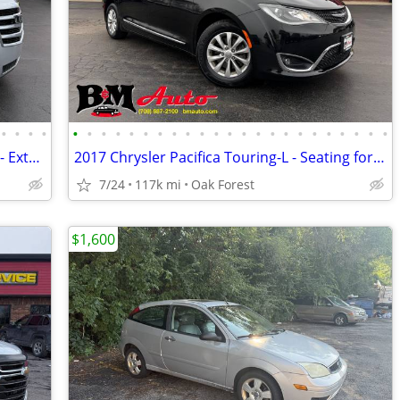
•
•
•
•
•
•
•
•
•
•
•
•
•
•
•
•
•
•
•
•
•
•
•
•
•
•
•
2020 Cadillac Escalade ESV Luxury 4WD - Extra clean!
2017 Chrysler Pacifica Touring-L - Seating for 7 - New tires!
7/24
117k mi
Oak Forest
$1,600