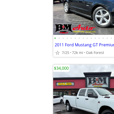
•
•
•
•
•
•
•
•
•
•
•
•
•
•
•
7/25
72k mi
Oak Forest
$34,000