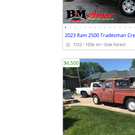
•
•
•
•
•
•
•
•
•
•
•
•
•
•
7/22
105k mi
Oak Forest
$6,500