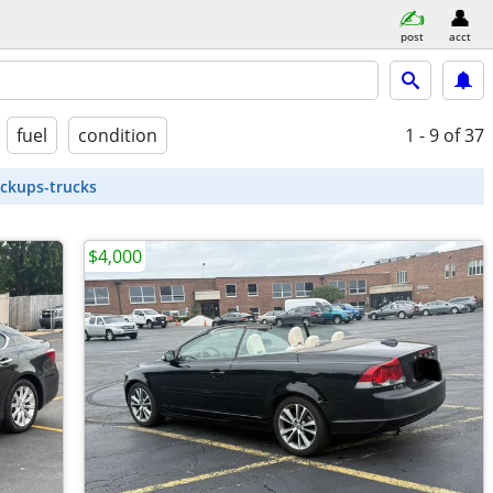
post
acct
fuel
condition
1 - 9
of 37
ickups-trucks
$4,000