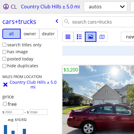
CL
Country Club Hills ± 5.0 mi
autos
cars+trucks
all
owner
dealer
new
search titles only
has image
posted today
hide duplicates
$3,200
MILES FROM LOCATION
Country Club Hills ± 5.0
mi
price
free
$
– $
avg: $10,932