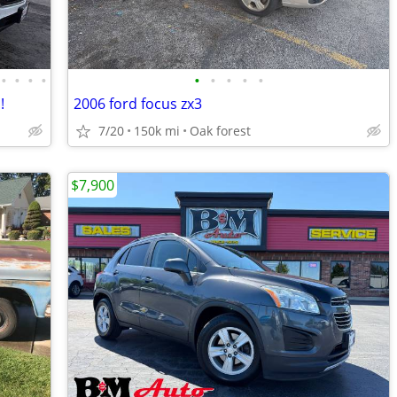
•
•
•
•
•
•
•
•
•
!
2006 ford focus zx3
7/20
150k mi
Oak forest
$7,900