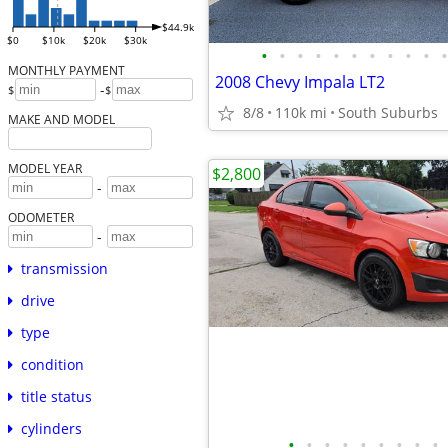
$44.9k
$0
$10k
$20k
$30k
•
•
•
•
•
•
•
•
•
•
•
MONTHLY PAYMENT
2008 Chevy Impala LT2
-
$
$
8/8
110k mi
South Suburbs
MAKE AND MODEL
MODEL YEAR
$2,800
-
ODOMETER
-
transmission
drive
type
condition
title status
cylinders
•
•
•
•
•
•
•
•
•