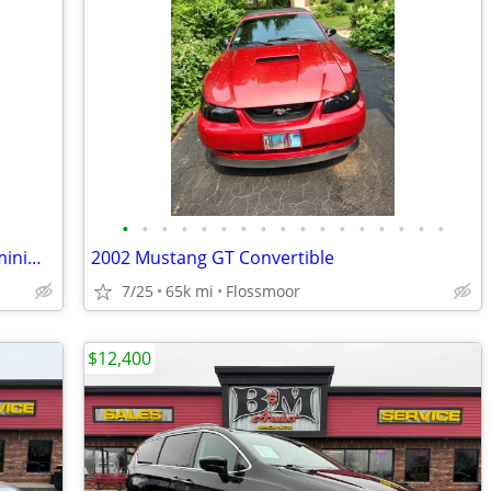
•
•
•
•
•
•
•
•
•
•
•
•
•
•
•
•
•
Renting my cars for $45 per day, 7 day minimum
2002 Mustang GT Convertible
7/25
65k mi
Flossmoor
$12,400