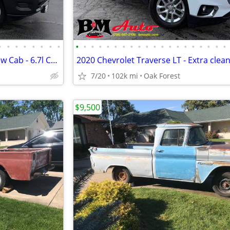
•
•
•
•
•
•
•
•
•
•
•
•
•
•
•
•
•
•
•
•
•
•
•
•
•
•
•
•
2023 Ram 2500 Tradesman Crew Cab - 6.7l Cummins Diesel!
2020 Chevrolet Traverse LT - Extra clean
7/20
102k mi
Oak Forest
$9,500