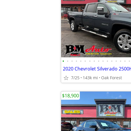
•
•
•
•
•
•
•
•
•
•
•
•
•
•
•
•
7/25
143k mi
Oak Forest
$18,900