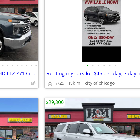
•
•
•
•
•
•
•
•
•
•
•
•
•
•
2020 Chevrolet Silverado 2500HD LTZ Z71 Crew Cab 4WD - DIESEL!
7/25
49k mi
city of chicago
$29,300