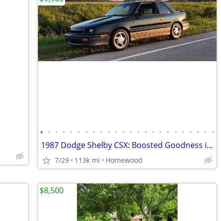
•
•
•
•
•
•
•
•
•
•
•
•
•
•
•
•
•
•
•
•
•
•
•
•
1987 Dodge Shelby CSX: Boosted Goodness in a Shelby Wrapper!
7/29
113k mi
Homewood
$8,500