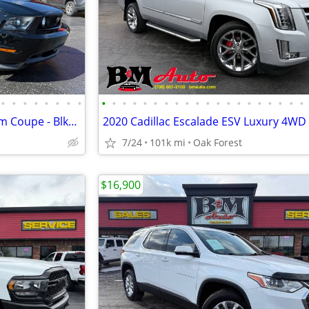
•
•
•
•
•
•
•
•
•
•
•
•
•
•
•
•
•
•
•
•
•
•
•
•
•
•
•
•
2011 Ford Mustang GT Premium Coupe - Blk/Blk - 72k miles!
7/24
101k mi
Oak Forest
$16,900