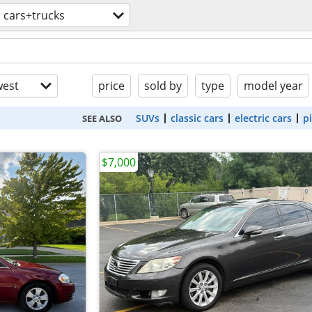
cars+trucks
est
price
sold by
type
model year
SUVs
classic cars
electric cars
p
SEE ALSO
$7,000