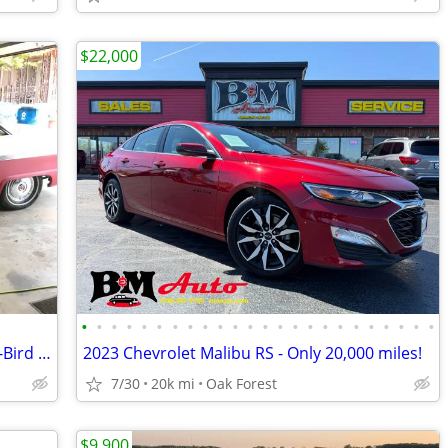
$22,000
•
•
•
•
•
•
•
•
•
•
•
•
•
•
•
•
•
•
•
•
•
•
•
•
1956 Ford Fairlane Victoria All original T-Bird 312 Trade OK
2023 Chevrolet Malibu RS - Only 20,000 miles!
7/30
20k mi
Oak Forest
$9,900