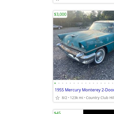
$3,000
•
•
•
•
•
•
•
•
•
•
•
•
•
•
•
•
1955 Mercury Monterey 2-Doo
8/2
123k mi
Country Club Hil
$45