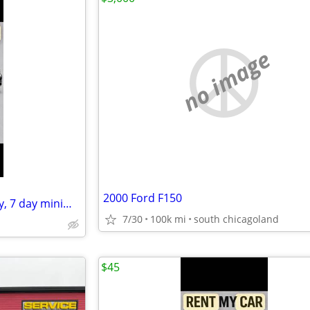
no image
2000 Ford F150
Renting my cars for $45 per day, 7 day minimum
7/30
100k mi
south chicagoland
$45