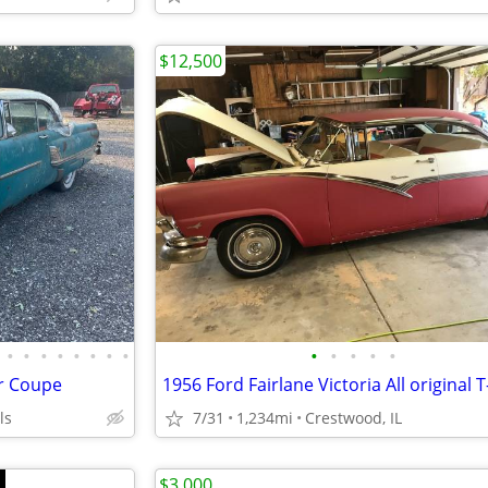
$12,500
•
•
•
•
•
•
•
•
•
•
•
•
•
r Coupe
ls
7/31
1,234mi
Crestwood, IL
$3,000