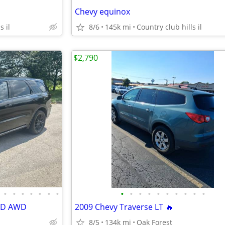
Chevy equinox
s il
8/6
145k mi
Country club hills il
$2,790
•
•
•
•
•
•
•
•
•
•
•
•
•
•
•
•
•
ED AWD
2009 Chevy Traverse LT 🔥
8/5
134k mi
Oak Forest