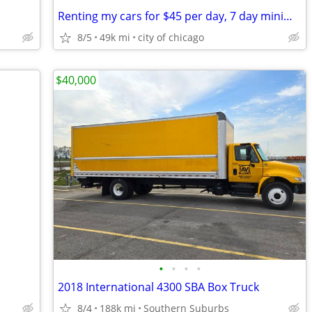
Renting my cars for $45 per day, 7 day minimum
8/5
49k mi
city of chicago
$40,000
•
•
•
•
2018 International 4300 SBA Box Truck
8/4
188k mi
Southern Suburbs