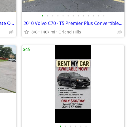
•
•
•
•
•
•
•
•
•
•
•
•
•
2010 Lexus LS 460 four-wheel-drive private Owner
2010 Volvo C70 · T5 Premier Plus Convertible 2D
8/6
140k mi
Orland Hills
$45
•
•
•
•
•
•