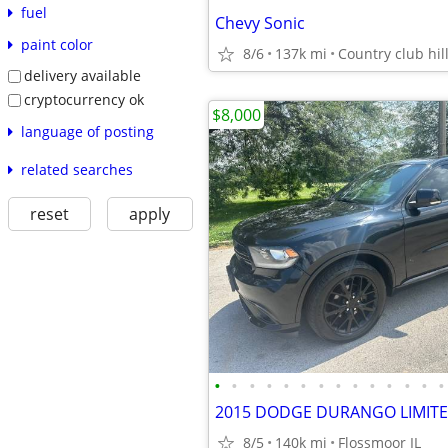
fuel
Chevy Sonic
paint color
8/6
137k mi
Country club hill
delivery available
cryptocurrency ok
$8,000
language of posting
related searches
reset
apply
•
•
•
•
•
•
•
•
•
•
•
•
•
•
2015 DODGE DURANGO LIMIT
8/5
140k mi
Flossmoor IL