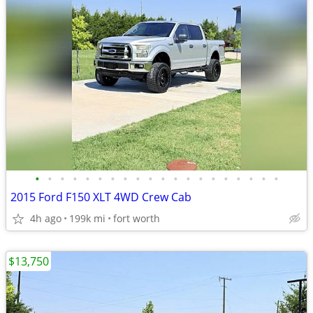
•
•
•
•
•
•
•
•
•
•
•
•
•
•
•
•
•
•
•
•
2015 Ford F150 XLT 4WD Crew Cab
4h ago
199k mi
fort worth
$13,750