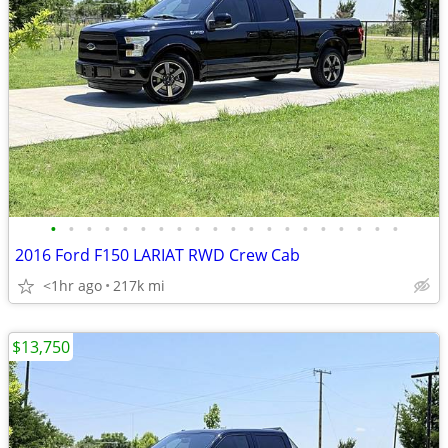
•
•
•
•
•
•
•
•
•
•
•
•
•
•
•
•
•
•
•
•
2016 Ford F150 LARIAT RWD Crew Cab
<1hr ago
217k mi
$13,750