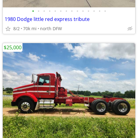
•
•
•
•
•
•
•
•
•
•
•
•
•
•
1980 Dodge little red express tribute
8/2
70k mi
north DFW
$25,000