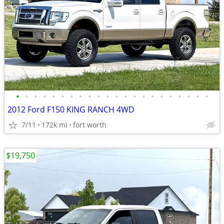
•
•
•
•
•
•
•
•
•
•
•
•
•
•
•
•
•
•
•
•
•
•
2012 Ford F150 KING RANCH 4WD
7/11
172k mi
fort worth
$19,750