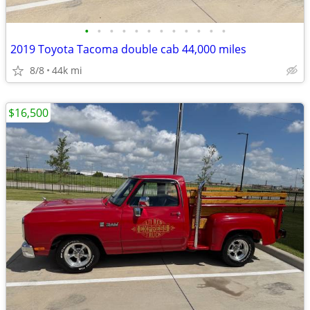
•
•
•
•
•
•
•
•
•
•
•
•
2019 Toyota Tacoma double cab 44,000 miles
8/8
44k mi
$16,500