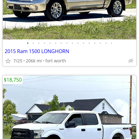
•
•
•
•
•
•
•
•
•
•
•
•
•
•
•
•
2015 Ram 1500 LONGHORN
7/25
206k mi
fort worth
$18,750