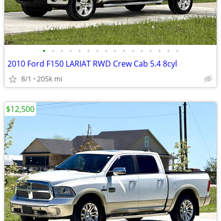
•
•
•
•
•
•
•
•
•
•
•
•
•
•
•
•
2010 Ford F150 LARIAT RWD Crew Cab 5.4 8cyl
8/1
205k mi
$12,500