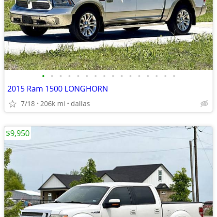
•
•
•
•
•
•
•
•
•
•
•
•
•
•
•
•
2015 Ram 1500 LONGHORN
7/18
206k mi
dallas
$9,950