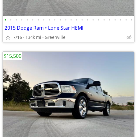
•
•
•
•
•
•
•
•
•
•
•
•
•
•
•
•
•
•
•
•
•
•
•
•
2015 Dodge Ram • Lone Star HEMI
7/16
134k mi
Greenville
$15,500