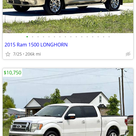
•
•
•
•
•
•
•
•
•
•
•
•
•
•
•
•
2015 Ram 1500 LONGHORN
7/25
206k mi
$10,750