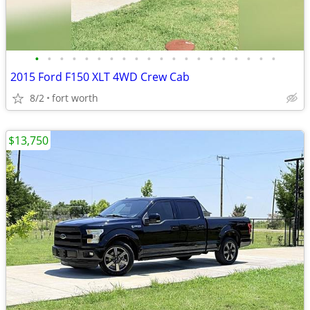
•
•
•
•
•
•
•
•
•
•
•
•
•
•
•
•
•
•
•
•
2015 Ford F150 XLT 4WD Crew Cab
8/2
fort worth
$13,750