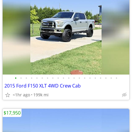
•
•
•
•
•
•
•
•
•
•
•
•
•
•
•
•
•
•
•
•
2015 Ford F150 XLT 4WD Crew Cab
<1hr ago
199k mi
$17,950