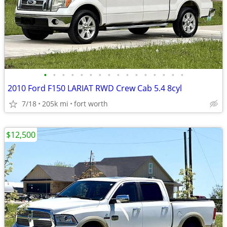
•
•
•
•
•
•
•
•
•
•
•
•
•
•
•
•
2010 Ford F150 LARIAT RWD Crew Cab 5.4 8cyl
7/18
205k mi
fort worth
$12,500