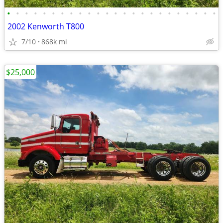
•
•
•
•
•
•
•
•
•
•
•
•
•
•
•
•
•
•
•
•
•
•
•
•
2002 Kenworth T800
7/10
868k mi
$25,000