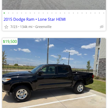
•
•
•
•
•
•
•
•
•
•
•
•
•
•
•
•
•
•
•
•
•
•
•
•
2015 Dodge Ram • Lone Star HEMI
7/23
134k mi
Greenville
$19,500