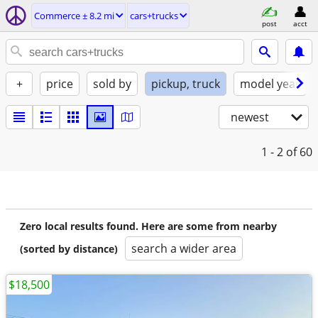
Commerce ± 8.2 mi
cars+trucks
post
acct
+
price
sold by
pickup, truck
model year
newest
1 - 2
of 60
Zero local results found. Here are some from nearby
search a wider area
(sorted by distance)
$18,500