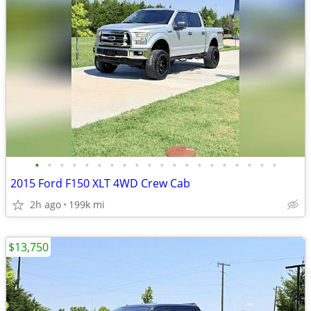
•
•
•
•
•
•
•
•
•
•
•
•
•
•
•
•
•
•
•
•
2015 Ford F150 XLT 4WD Crew Cab
2h ago
199k mi
$13,750