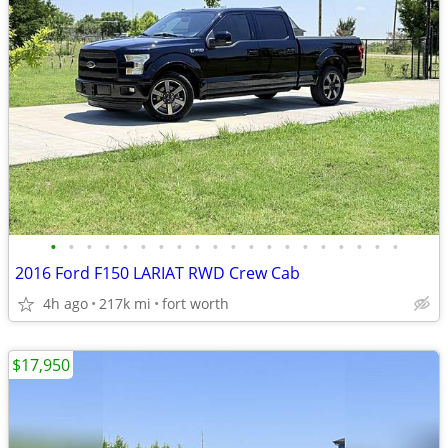
•
•
•
•
•
•
•
•
•
•
•
•
•
•
•
•
•
•
•
•
2016 Ford F150 LARIAT RWD Crew Cab
4h ago
217k mi
fort worth
$17,950