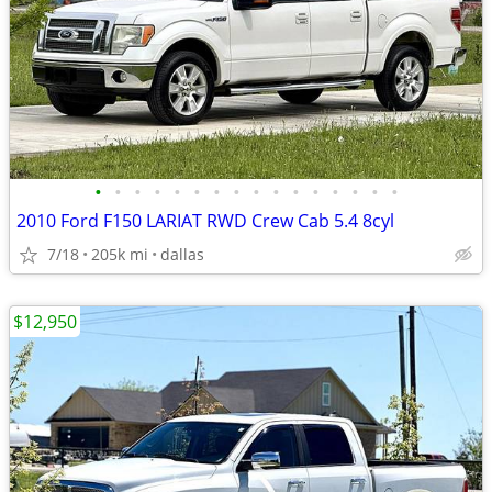
•
•
•
•
•
•
•
•
•
•
•
•
•
•
•
•
2010 Ford F150 LARIAT RWD Crew Cab 5.4 8cyl
7/18
205k mi
dallas
$12,950