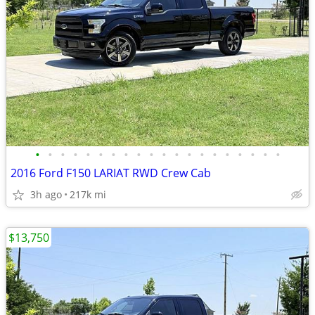
•
•
•
•
•
•
•
•
•
•
•
•
•
•
•
•
•
•
•
•
2016 Ford F150 LARIAT RWD Crew Cab
3h ago
217k mi
$13,750