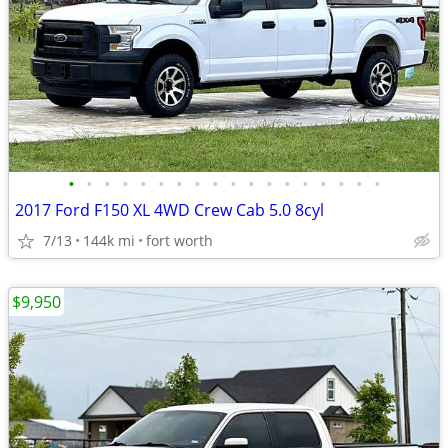
•
•
•
•
•
•
•
•
•
•
•
•
•
•
•
•
•
•
2017 Ford F150 XL 4WD Crew Cab 5.0 8cyl
7/13
144k mi
fort worth
$9,950