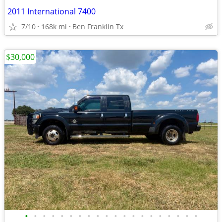
2011 International 7400
7/10
168k mi
Ben Franklin Tx
$30,000
•
•
•
•
•
•
•
•
•
•
•
•
•
•
•
•
•
•
•
•