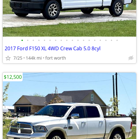
•
•
•
•
•
•
•
•
•
•
•
•
•
•
•
•
•
•
2017 Ford F150 XL 4WD Crew Cab 5.0 8cyl
7/25
144k mi
fort worth
$12,500