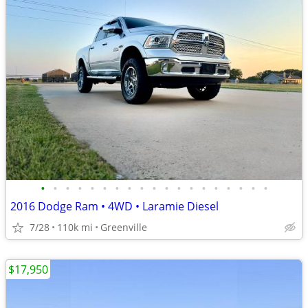
•
•
•
•
•
•
•
•
•
•
•
•
•
•
•
•
•
•
•
2016 Dodge Ram • 4WD • Laramie Diesel
7/28
110k mi
Greenville
$17,950