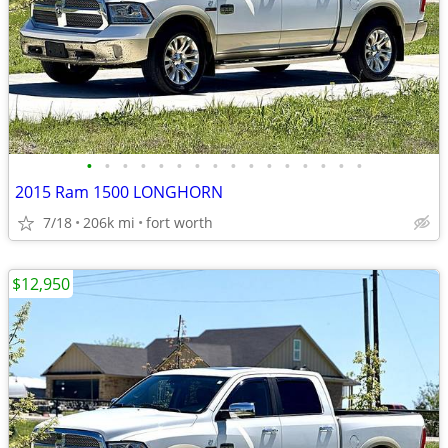
•
•
•
•
•
•
•
•
•
•
•
•
•
•
•
•
2015 Ram 1500 LONGHORN
7/18
206k mi
fort worth
$12,950