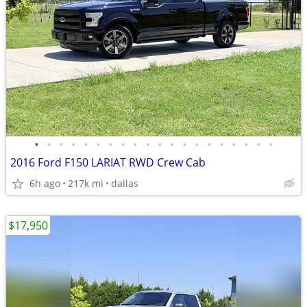
•
•
•
•
•
•
•
•
•
•
•
•
•
•
•
•
•
•
•
•
2016 Ford F150 LARIAT RWD Crew Cab
6h ago
217k mi
dallas
$17,950