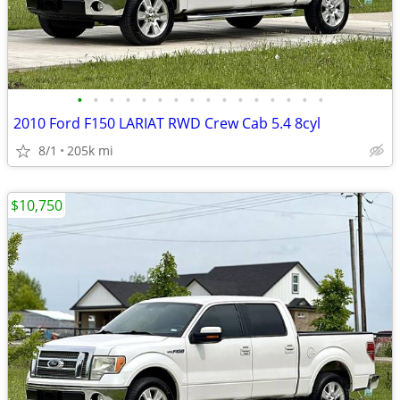
•
•
•
•
•
•
•
•
•
•
•
•
•
•
•
•
2010 Ford F150 LARIAT RWD Crew Cab 5.4 8cyl
8/1
205k mi
$10,750