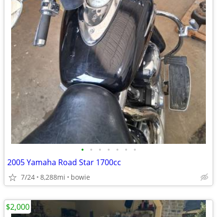
•
•
•
•
•
•
•
2005 Yamaha Road Star 1700cc
7/24
8,288mi
bowie
$2,000