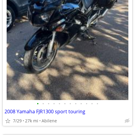
•
•
•
•
•
•
•
•
•
•
•
•
2008 Yamaha FJR1300 sport touring
7/29
27k mi
Abilene