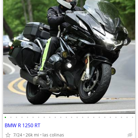
•
•
•
•
•
•
•
•
•
•
•
•
•
•
•
•
•
•
•
•
•
•
•
•
BMW R 1250 RT
7/24
26k mi
las colinas