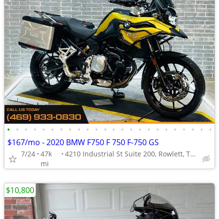
•
•
•
•
•
•
•
•
•
•
•
•
•
•
•
•
•
•
•
•
•
•
•
•
$167/mo - 2020 BMW F750 F 750 F-750 GS
7/24
47k
4210 Industrial St Suite 200, Rowlett, TX 75088
mi
$10,800