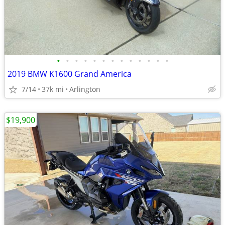
•
•
•
•
•
•
•
•
•
•
•
•
•
2019 BMW K1600 Grand America
7/14
37k mi
Arlington
$19,900