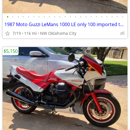
•
•
•
•
•
•
•
•
•
•
•
•
•
•
•
•
•
•
•
•
•
•
•
1987 Moto Guzzi LeMans 1000 LE only 100 imported to the US
7/19
11k mi
NW Oklahoma City
$5,150