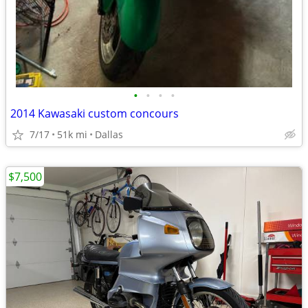
•
•
•
•
2014 Kawasaki custom concours
7/17
51k mi
Dallas
$7,500