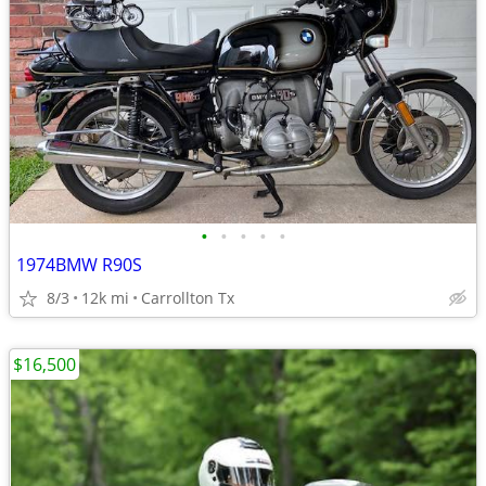
•
•
•
•
•
1974BMW R90S
8/3
12k mi
Carrollton Tx
$16,500