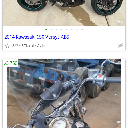
•
•
•
•
•
•
•
•
2014 Kawasaki 650 Versys ABS
8/3
37k mi
Azle
$3,750