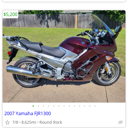
$5,200
•
•
•
•
•
•
•
•
•
•
•
•
•
2007 Yamaha FJR1300
7/8
8,625mi
Round Rock