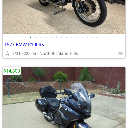
•
•
•
•
•
•
•
•
•
•
•
•
•
•
1977 BMW R100RS
7/31
22k mi
North Richland Hills
$14,800