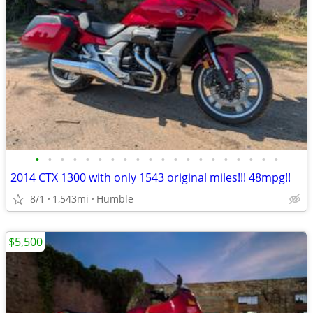
•
•
•
•
•
•
•
•
•
•
•
•
•
•
•
•
•
•
•
•
2014 CTX 1300 with only 1543 original miles!!! 48mpg!!
8/1
1,543mi
Humble
$5,500