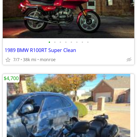
•
•
•
•
•
•
•
•
1989 BMW R100RT Super Clean
7/7
38k mi
monroe
$4,700