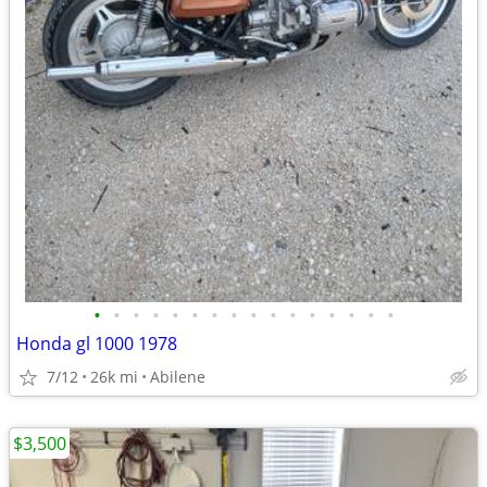
•
•
•
•
•
•
•
•
•
•
•
•
•
•
•
•
Honda gl 1000 1978
7/12
26k mi
Abilene
$3,500