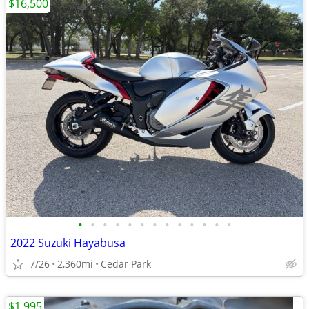
$16,500
•
•
•
•
•
•
•
•
•
•
•
•
•
2022 Suzuki Hayabusa
7/26
2,360mi
Cedar Park
$1,995