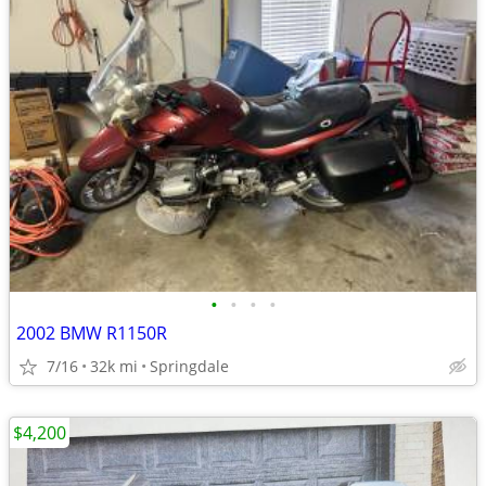
•
•
•
•
2002 BMW R1150R
7/16
32k mi
Springdale
$4,200