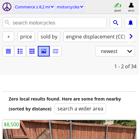
Commerce ± 8.2 mi
motorcycles
post
acct
+
price
sold by
engine displacement (CC)
st
newest
1 - 2
of 34
Zero local results found. Here are some from nearby
search a wider area
(sorted by distance)
$8,500