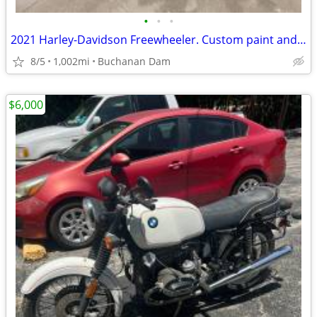
•
•
•
2021 Harley-Davidson Freewheeler. Custom paint and custom accessories.
8/5
1,002mi
Buchanan Dam
$6,000