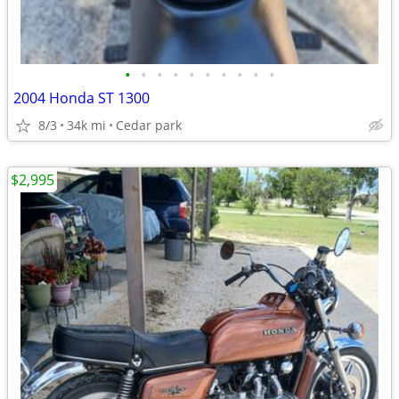
•
•
•
•
•
•
•
•
•
•
2004 Honda ST 1300
8/3
34k mi
Cedar park
$2,995