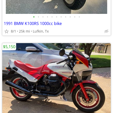
•
•
•
•
•
•
•
•
•
•
•
1991 BMW K100RS 1000cc bike
8/1
25k mi
Lufkin, Tx
$5,150