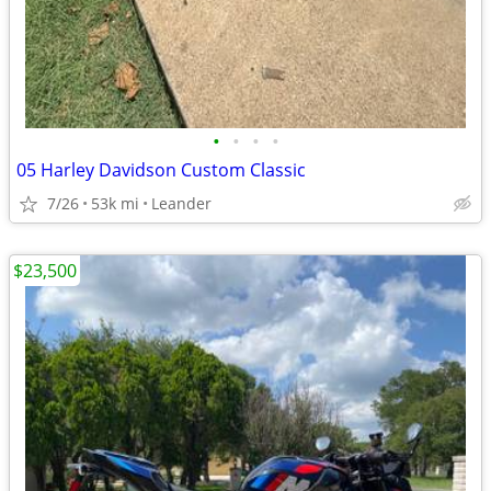
•
•
•
•
05 Harley Davidson Custom Classic
7/26
53k mi
Leander
$23,500