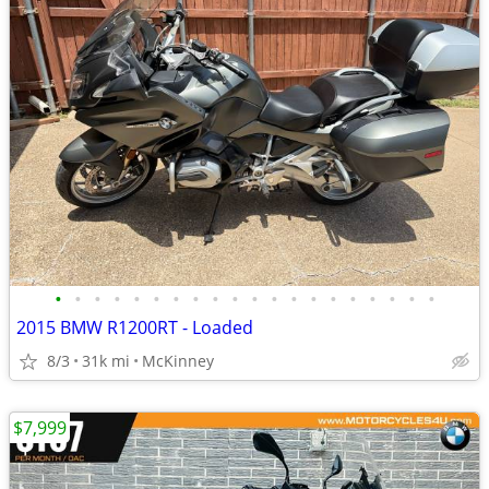
•
•
•
•
•
•
•
•
•
•
•
•
•
•
•
•
•
•
•
•
2015 BMW R1200RT - Loaded
8/3
31k mi
McKinney
$7,999