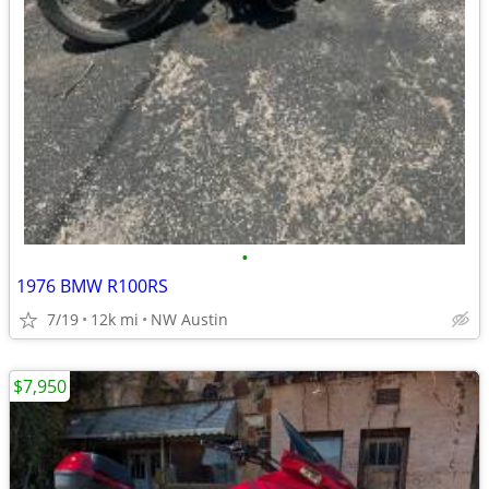
•
1976 BMW R100RS
7/19
12k mi
NW Austin
$7,950