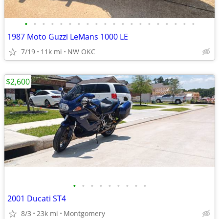
•
•
•
•
•
•
•
•
•
•
•
•
•
•
•
•
•
•
•
•
1987 Moto Guzzi LeMans 1000 LE
7/19
11k mi
NW OKC
$2,600
•
•
•
•
•
•
•
•
•
2001 Ducati ST4
8/3
23k mi
Montgomery