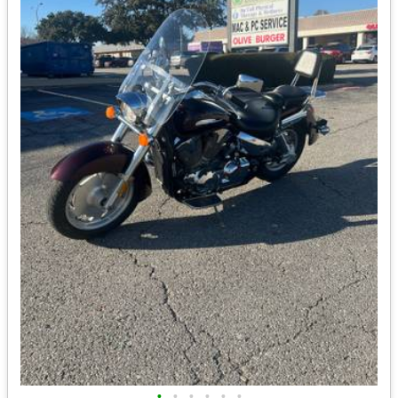
•
•
•
•
•
•