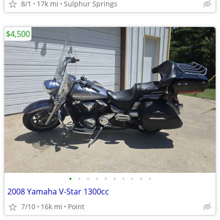
8/1
17k mi
Sulphur Springs
$4,500
•
•
•
•
•
•
•
•
•
•
2008 Yamaha V-Star 1300cc
7/10
16k mi
Point