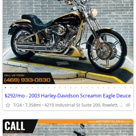
•
•
•
•
•
•
•
•
•
•
•
•
•
•
•
•
•
•
•
•
•
•
•
•
$292/mo - 2003 Harley-Davidson Screamin Eagle Deuce
7/24
7,358mi
4210 Industrial St Suite 200, Rowlett, TX 75088