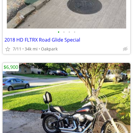
•
•
•
•
2018 HD FLTRX Road Glide Special
7/11
34k mi
Oakpark
$6,900