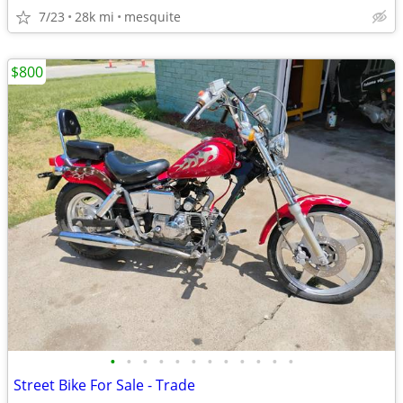
7/23
28k mi
mesquite
$800
•
•
•
•
•
•
•
•
•
•
•
•
Street Bike For Sale - Trade