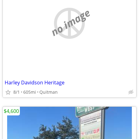
no image
Harley Davidson Heritage
8/1
605mi
Quitman
$4,600