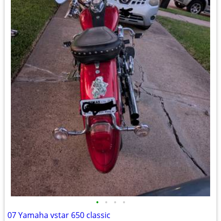
•
•
•
•
07 Yamaha vstar 650 classic