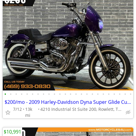
•
•
•
•
•
•
•
•
•
•
•
•
•
•
•
•
•
•
•
•
•
•
•
•
$200/mo - 2009 Harley-Davidson Dyna Super Glide Custom FXDC
7/12
13k
4210 Industrial St Suite 200, Rowlett, TX 75088
mi
$10,991