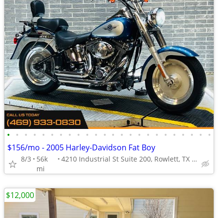
•
•
•
•
•
•
•
•
•
•
•
•
•
•
•
•
•
•
•
•
•
•
•
•
$156/mo - 2005 Harley-Davidson Fat Boy
8/3
56k
4210 Industrial St Suite 200, Rowlett, TX 75088
mi
$12,000