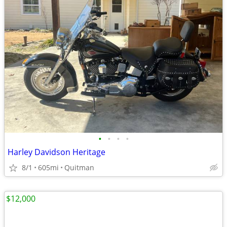
•
•
•
•
Harley Davidson Heritage
8/1
605mi
Quitman
$12,000