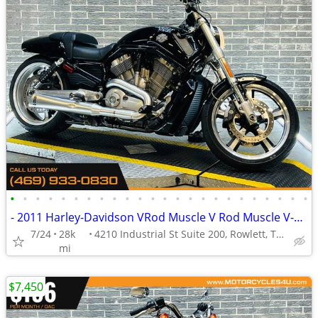
•
•
•
•
•
•
•
•
•
•
•
•
•
•
•
•
•
•
•
•
•
•
•
•
- 2011 Harley-Davidson VRod Muscle V Rod Muscle V-Rod Muscle
7/24
28k
4210 Industrial St Suite 200, Rowlett, TX 75088
mi
$7,450