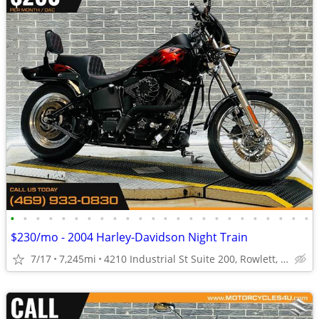
•
•
•
•
•
•
•
•
•
•
•
•
•
•
•
•
•
•
•
•
•
•
•
•
$230/mo - 2004 Harley-Davidson Night Train
7/17
7,245mi
4210 Industrial St Suite 200, Rowlett, TX 75088