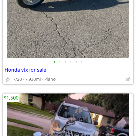
•
•
•
•
•
•
Honda vtx for sale
7/20
7,930mi
Plano
$1,500