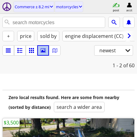
Commerce ± 8.2 mi
motorcycles
post
acct
+
price
sold by
engine displacement (CC)
st
newest
1 - 2
of 60
Zero local results found. Here are some from nearby
search a wider area
(sorted by distance)
$3,500