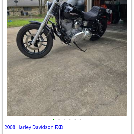
•
•
•
•
•
•
2008 Harley Davidson FXD