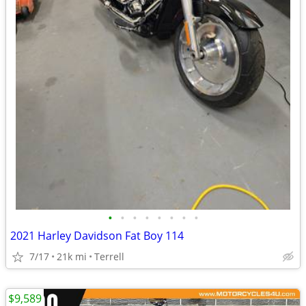
•
•
•
•
•
•
•
•
2021 Harley Davidson Fat Boy 114
7/17
21k mi
Terrell
$9,589