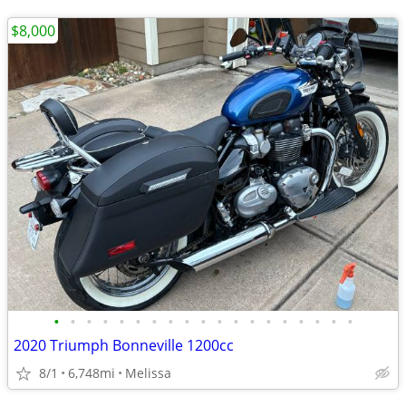
$8,000
•
•
•
•
•
•
•
•
•
•
•
•
•
•
•
•
•
•
•
2020 Triumph Bonneville 1200cc
8/1
6,748mi
Melissa