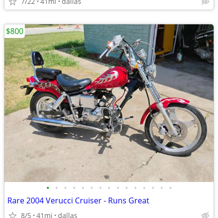
7/22
41mi
dallas
$800
•
•
•
•
•
•
•
•
•
•
•
•
•
•
•
Rare 2004 Verucci Cruiser - Runs Great
8/5
41mi
dallas