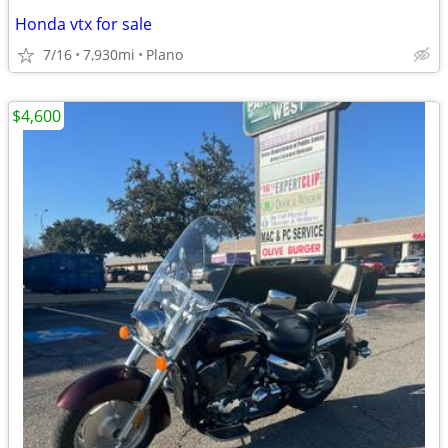
Honda vtx for sale
7/16
7,930mi
Plano
$4,600