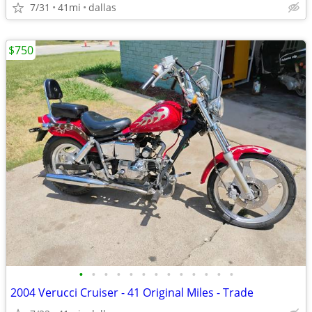
7/31
41mi
dallas
$750
•
•
•
•
•
•
•
•
•
•
•
•
•
2004 Verucci Cruiser - 41 Original Miles - Trade