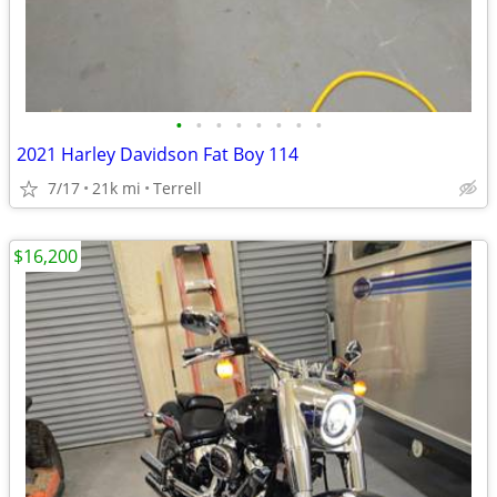
•
•
•
•
•
•
•
•
2021 Harley Davidson Fat Boy 114
7/17
21k mi
Terrell
$16,200