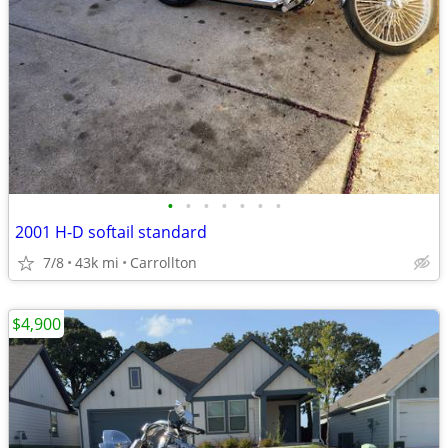
•
•
•
•
•
•
•
2001 H-D softail standard
7/8
43k mi
Carrollton
$4,900