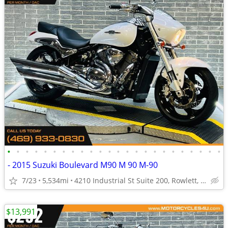
•
•
•
•
•
•
•
•
•
•
•
•
•
•
•
•
•
•
•
•
•
•
•
•
- 2015 Suzuki Boulevard M90 M 90 M-90
7/23
5,534mi
4210 Industrial St Suite 200, Rowlett, TX 75088
$13,991