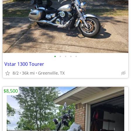
•
•
•
•
•
Vstar 1300 Tourer
8/2
36k mi
Greenville, TX
$8,500