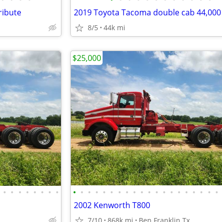
ribute
2019 Toyota Tacoma double cab 44,000
8/5
44k mi
$25,000
•
•
•
•
•
•
•
•
•
•
•
•
•
•
•
•
•
•
•
•
•
•
•
•
•
•
•
•
2002 Kenworth T800
7/10
868k mi
Ben Franklin Tx