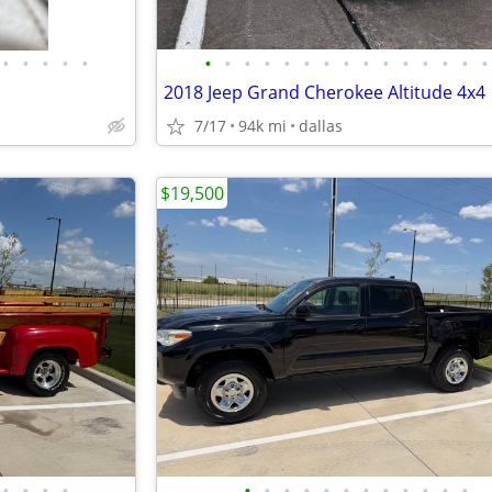
•
•
•
•
•
•
•
•
•
•
•
•
•
•
•
•
•
•
•
•
2018 Jeep Grand Cherokee Altitude 4x4
7/17
94k mi
dallas
$19,500
•
•
•
•
•
•
•
•
•
•
•
•
•
•
•
•