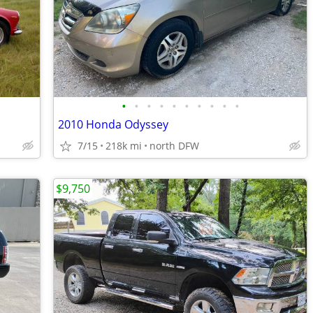
•
•
•
•
•
•
•
•
•
•
2010 Honda Odyssey
7/15
218k mi
north DFW
$9,750