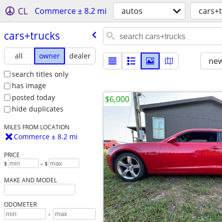
CL
Commerce ± 8.2 mi
autos
cars+
cars+trucks
all
owner
dealer
new
search titles only
has image
posted today
$6,000
hide duplicates
MILES FROM LOCATION
Commerce ± 8.2 mi
PRICE
$
– $
MAKE AND MODEL
ODOMETER
-