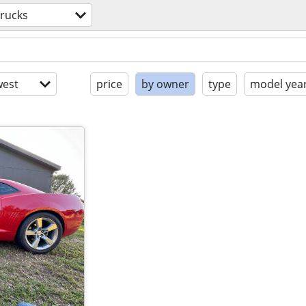
trucks
est
price
by owner
type
model yea