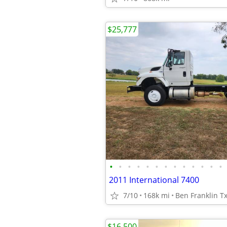
$25,777
•
•
•
•
•
•
•
•
•
•
•
•
•
2011 International 7400
7/10
168k mi
Ben Franklin T
$16,500