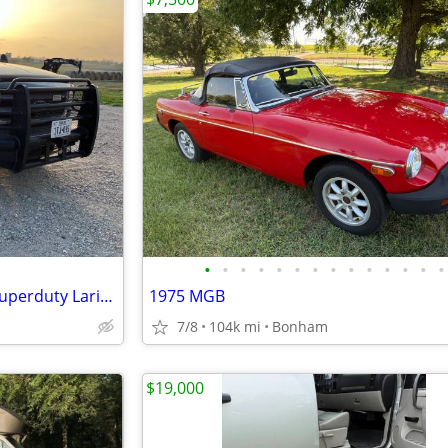
•
•
•
•
•
•
•
•
•
•
•
•
•
•
***SOLD*** 2002 Ford F-350 Superduty Lariat DRW 4X4 Crewcab Flatbed
1975 MGB
7/8
104k mi
Bonham
$19,000