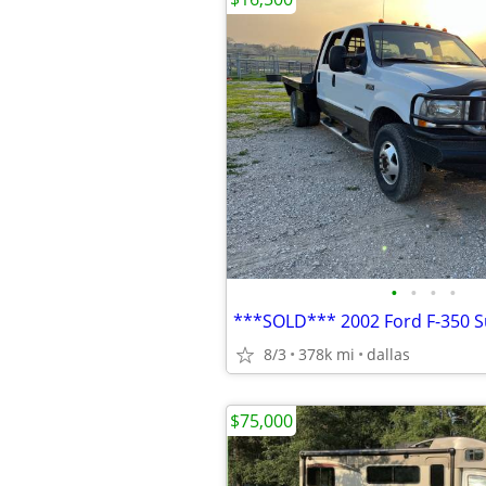
•
•
•
•
8/3
378k mi
dallas
$75,000