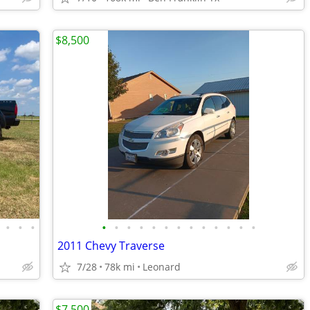
$8,500
•
•
•
•
•
•
•
•
•
•
•
•
•
•
•
•
2011 Chevy Traverse
7/28
78k mi
Leonard
$7,500