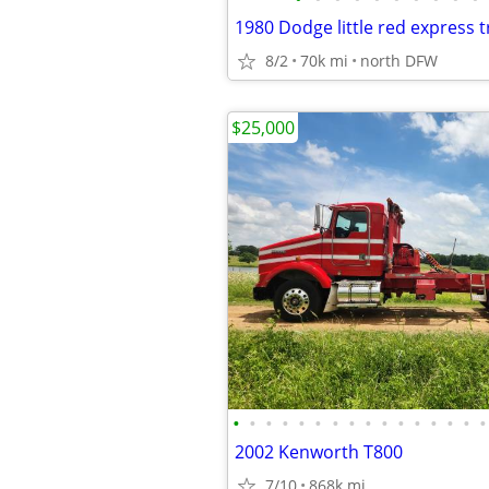
1980 Dodge little red express t
8/2
70k mi
north DFW
$25,000
•
•
•
•
•
•
•
•
•
•
•
•
•
•
•
•
2002 Kenworth T800
7/10
868k mi