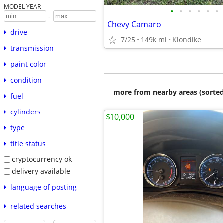
MODEL YEAR
•
•
•
•
•
•
-
Chevy Camaro
drive
7/25
149k mi
Klondike
transmission
paint color
condition
more from nearby areas (sorted
fuel
cylinders
$10,000
type
title status
cryptocurrency ok
delivery available
language of posting
related searches