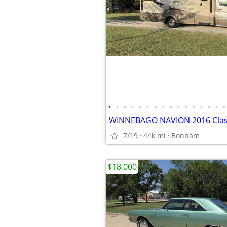
•
•
•
•
•
•
•
•
•
•
•
•
•
•
•
•
7/19
44k mi
Bonham
$18,000