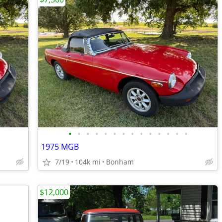
•
•
•
•
•
•
•
•
•
•
•
•
•
•
1975 MGB
7/19
104k mi
Bonham
$12,000