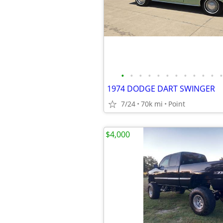
•
•
•
•
•
•
•
•
•
•
•
•
1974 DODGE DART SWINGER
7/24
70k mi
Point
$4,000