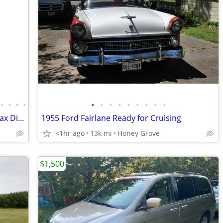
•
•
•
•
•
•
•
•
•
•
•
•
•
2011 Chevrolet Silverao 2500HD Duramax Diesel
1955 Ford Fairlane Ready for Cruising
<1hr ago
13k mi
Honey Grove
$1,500