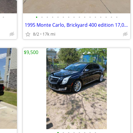
•
•
•
•
•
•
•
•
•
•
•
•
•
•
•
•
•
1995 Monte Carlo, Brickyard 400 edition 17,000 original miles
8/2
17k mi
$9,500
•
•
•
•
•
•
•
•