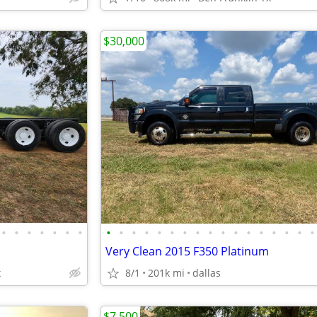
$30,000
•
•
•
•
•
•
•
•
•
•
•
•
•
•
•
•
•
•
•
•
•
•
•
•
Very Clean 2015 F350 Platinum
x
8/1
201k mi
dallas
$7,500