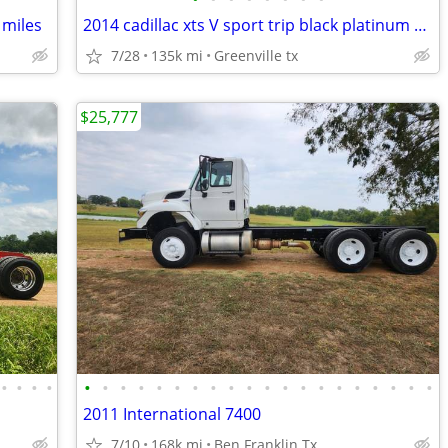
 miles
2014 cadillac xts V sport trip black platinum edition (945)258-3577
7/28
135k mi
Greenville tx
$25,777
•
•
•
•
•
•
•
•
•
•
•
•
•
•
•
•
•
•
•
•
•
•
•
•
2011 International 7400
7/10
168k mi
Ben Franklin Tx