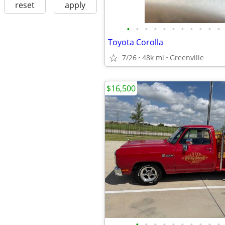
reset
apply
•
•
•
•
•
•
•
•
•
•
•
Toyota Corolla
7/26
48k mi
Greenville
$16,500
•
•
•
•
•
•
•
•
•
•