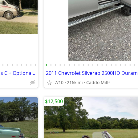
•
•
•
•
•
•
•
•
•
•
•
•
•
•
•
•
•
•
•
•
•
•
•
•
•
•
•
•
WINNEBAGO NAVION 2016 Class C + Optional Hydraulic car Dolly
7/10
216k mi
Caddo Mills
$12,500