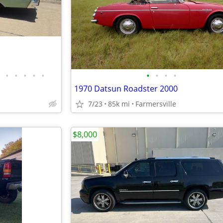
•
•
•
•
•
•
•
•
•
1970 Datsun Roadster 2000
7/23
85k mi
Farmersville
$8,000