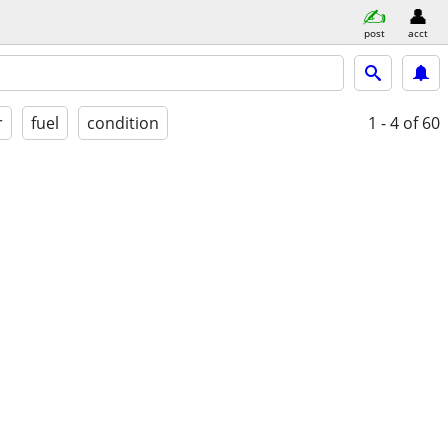
post
acct
r
fuel
condition
1 - 4
of 60