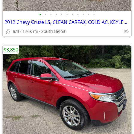
•
•
•
•
•
•
•
•
•
•
•
2012 Chevy Cruze LS, CLEAN CARFAX, COLD AC, KEYLESS ENTRY, GAS SAVER
8/3
176k mi
South Beloit
$3,850