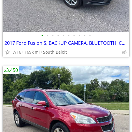
•
•
•
•
•
•
•
•
•
•
2017 Ford Fusion S, BACKUP CAMERA, BLUETOOTH, COLD AC, PUSH START
7/16
169k mi
South Beloit
$3,450