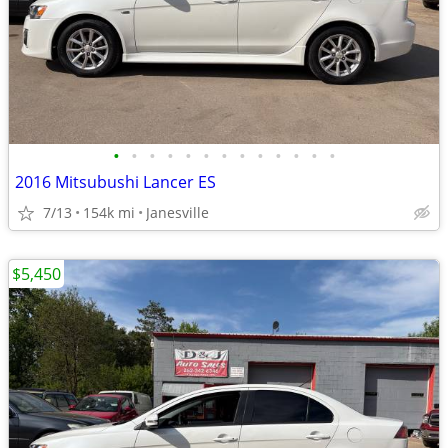
•
•
•
•
•
•
•
•
•
•
•
•
•
2016 Mitsubushi Lancer ES
7/13
154k mi
Janesville
$5,450