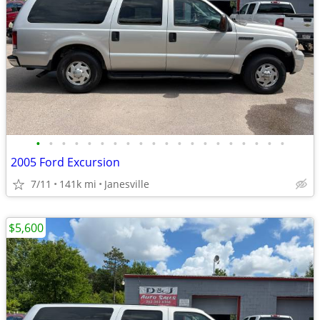
•
•
•
•
•
•
•
•
•
•
•
•
•
•
•
•
•
•
•
•
2005 Ford Excursion
7/11
141k mi
Janesville
$5,600