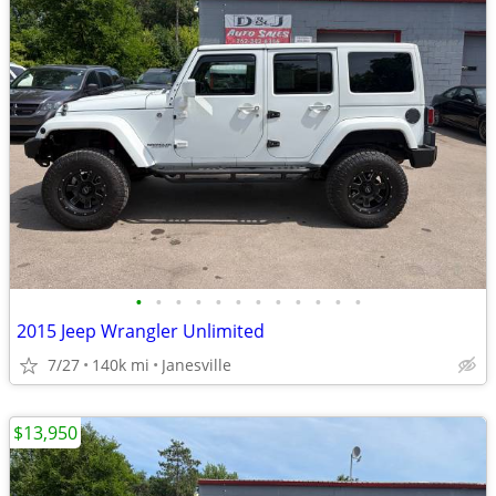
•
•
•
•
•
•
•
•
•
•
•
•
2015 Jeep Wrangler Unlimited
7/27
140k mi
Janesville
$13,950