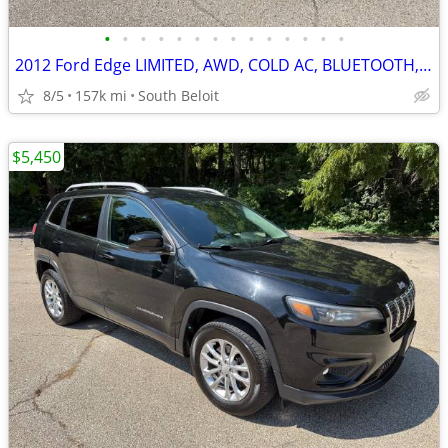
•
•
•
•
•
•
•
•
•
•
•
•
•
•
2012 Ford Edge LIMITED, AWD, COLD AC, BLUETOOTH, BACKUP CAMERA, CLEAN
8/5
157k mi
South Beloit
$5,450