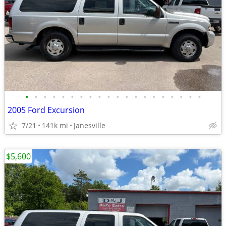
•
•
•
•
•
•
•
•
•
•
•
•
•
•
•
•
•
•
•
•
2005 Ford Excursion
7/21
141k mi
Janesville
$5,600