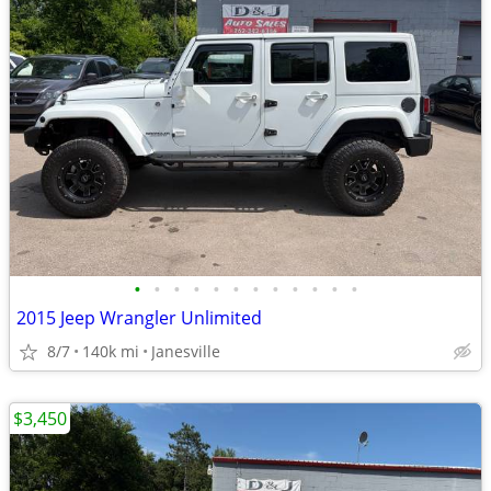
•
•
•
•
•
•
•
•
•
•
•
•
2015 Jeep Wrangler Unlimited
8/7
140k mi
Janesville
$3,450