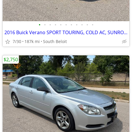
•
•
•
•
•
•
•
•
•
•
•
2016 Buick Verano SPORT TOURING, COLD AC, SUNROOF, BACKUP CAMERA, NICE
7/30
187k mi
South Beloit
$2,750