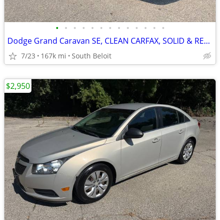
•
•
•
•
•
•
•
•
•
•
•
•
•
Dodge Grand Caravan SE, CLEAN CARFAX, SOLID & RELIABLE, CLEAN
7/23
167k mi
South Beloit
$2,950