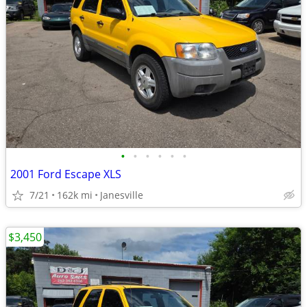
•
•
•
•
•
•
2001 Ford Escape XLS
7/21
162k mi
Janesville
$3,450