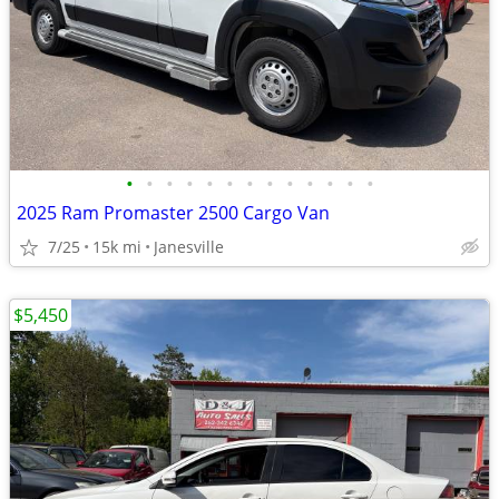
•
•
•
•
•
•
•
•
•
•
•
•
•
2025 Ram Promaster 2500 Cargo Van
7/25
15k mi
Janesville
$5,450