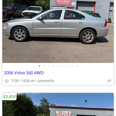
•
•
•
•
•
•
•
•
•
2006 Volvo S60 AWD
7/30
163k mi
Janesville
$3,450