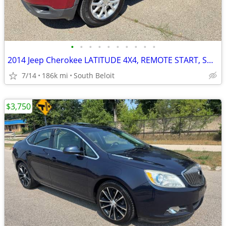
•
•
•
•
•
•
•
•
•
•
2014 Jeep Cherokee LATITUDE 4X4, REMOTE START, SUNROOF, COLD AC, NICE
7/14
186k mi
South Beloit
$3,750