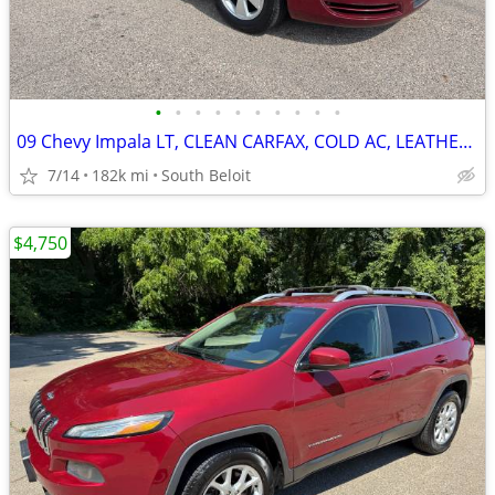
•
•
•
•
•
•
•
•
•
•
09 Chevy Impala LT, CLEAN CARFAX, COLD AC, LEATHER, ALLOY WHEELS, NICE
7/14
182k mi
South Beloit
$4,750