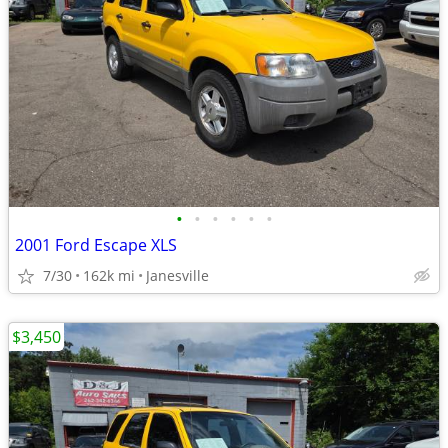
•
•
•
•
•
•
2001 Ford Escape XLS
7/30
162k mi
Janesville
$3,450