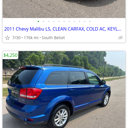
•
•
•
•
•
•
•
•
•
•
•
2011 Chevy Malibu LS, CLEAN CARFAX, COLD AC, KEYLESS ENTRY, GAS SAVER
7/30
176k mi
South Beloit
$4,250