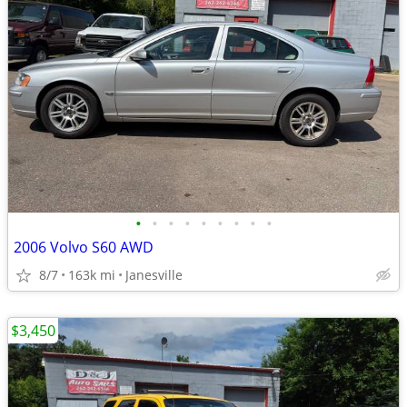
•
•
•
•
•
•
•
•
•
2006 Volvo S60 AWD
8/7
163k mi
Janesville
$3,450