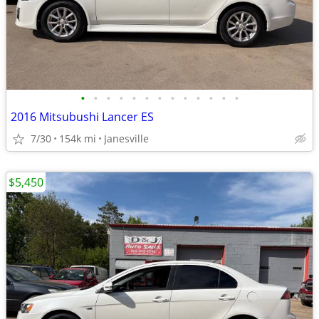
•
•
•
•
•
•
•
•
•
•
•
•
•
2016 Mitsubushi Lancer ES
7/30
154k mi
Janesville
$5,450