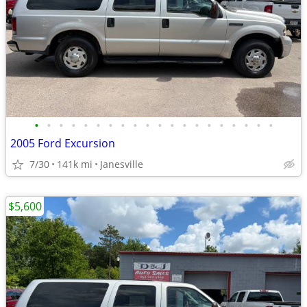
•
•
•
•
•
•
•
•
•
•
•
•
•
•
•
•
•
•
•
•
2005 Ford Excursion
7/30
141k mi
Janesville
$5,600