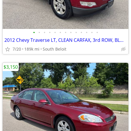
•
•
•
•
•
•
•
•
•
•
•
•
•
2012 Chevy Traverse LT, CLEAN CARFAX, 3rd ROW, BLUETOOTH, COLD AC
7/20
189k mi
South Beloit
$3,150