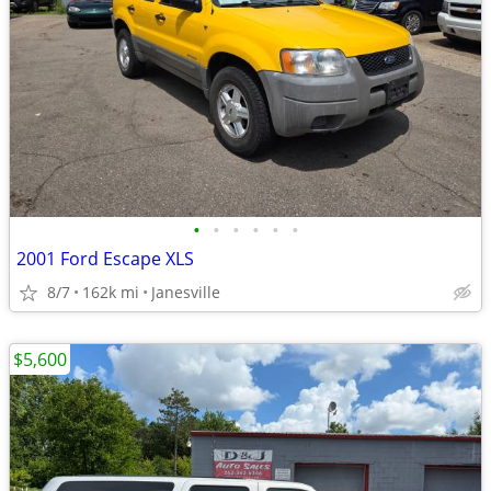
•
•
•
•
•
•
2001 Ford Escape XLS
8/7
162k mi
Janesville
$5,600