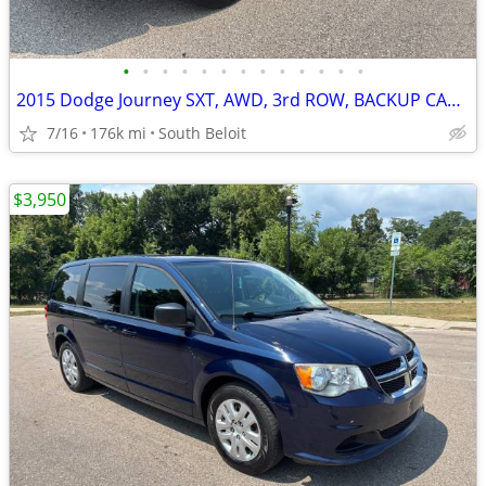
•
•
•
•
•
•
•
•
•
•
•
•
•
2015 Dodge Journey SXT, AWD, 3rd ROW, BACKUP CAMERA, BLUETOOTH.COLD AC
7/16
176k mi
South Beloit
$3,950