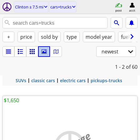
Clinton ± 7.5 mi
cars+trucks
post
acct
+
price
sold by
type
model year
fuel
newest
1 - 2
of 60
SUVs
classic cars
electric cars
pickups-trucks
$1,650