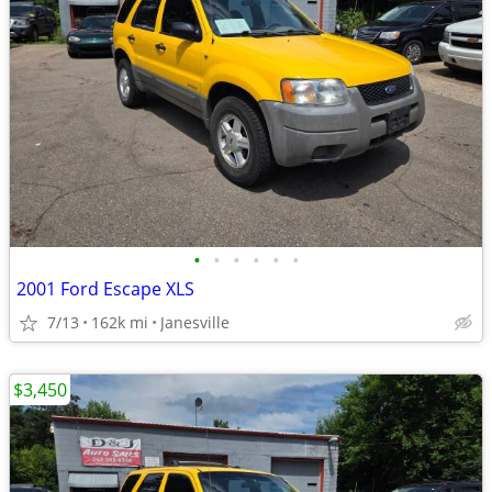
•
•
•
•
•
•
2001 Ford Escape XLS
7/13
162k mi
Janesville
$3,450