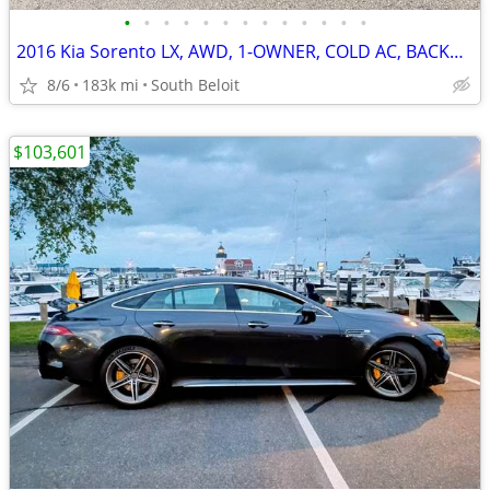
•
•
•
•
•
•
•
•
•
•
•
•
•
2016 Kia Sorento LX, AWD, 1-OWNER, COLD AC, BACKUP CAMERA, BLUETOOTH
8/6
183k mi
South Beloit
$103,601