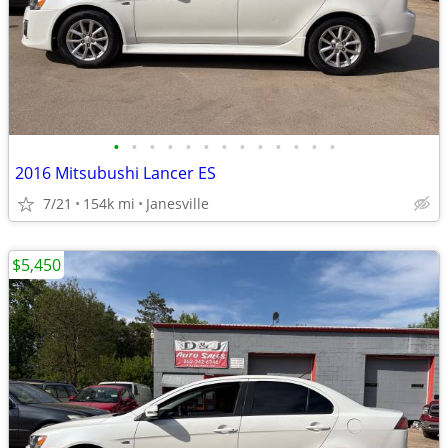
•
•
•
•
•
•
•
•
•
•
•
•
•
2016 Mitsubushi Lancer ES
7/21
154k mi
Janesville
$5,450