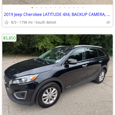
•
•
•
•
•
•
•
•
•
•
•
•
2019 Jeep Cherokee LATITUDE 4X4, BACKUP CAMERA, COLD AC, BLUETOOTH
8/3
179k mi
South Beloit
$5,850