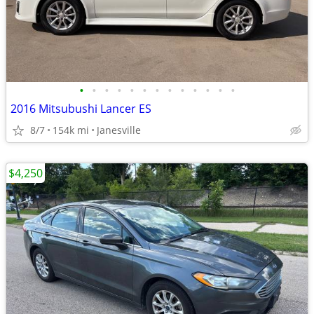
•
•
•
•
•
•
•
•
•
•
•
•
•
2016 Mitsubushi Lancer ES
8/7
154k mi
Janesville
$4,250