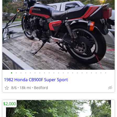
•
•
•
•
•
•
•
•
•
•
•
•
•
•
•
•
•
•
•
•
•
1982 Honda CB900F Super Sport
8/6
18k mi
Bedford
$2,000