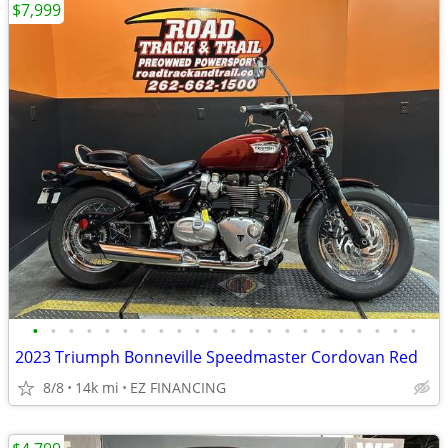
$7,999
•
•
•
•
•
•
•
•
•
•
•
•
•
•
•
•
•
•
•
•
•
•
2023 Triumph Bonneville Speedmaster Cordovan Red
8/8
14k mi
EZ FINANCING