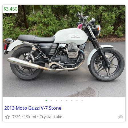
$3,450
•
•
•
•
•
•
•
•
2013 Moto Guzzi V-7 Stone
7/29
19k mi
Crystal Lake