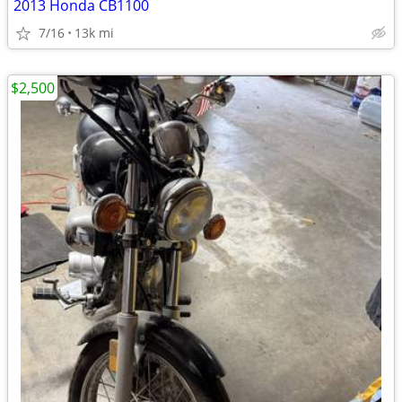
2013 Honda CB1100
7/16
13k mi
$2,500