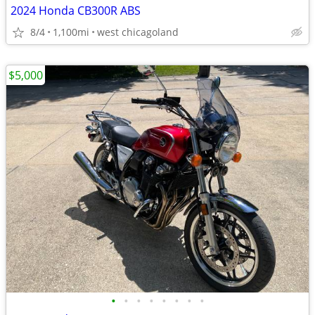
2024 Honda CB300R ABS
8/4
1,100mi
west chicagoland
$5,000
•
•
•
•
•
•
•
•