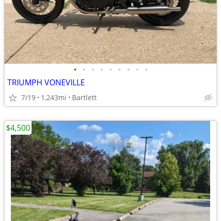
•
•
•
•
•
•
•
•
•
TRIUMPH VONEVILLE
7/19
1,243mi
Bartlett
$4,500