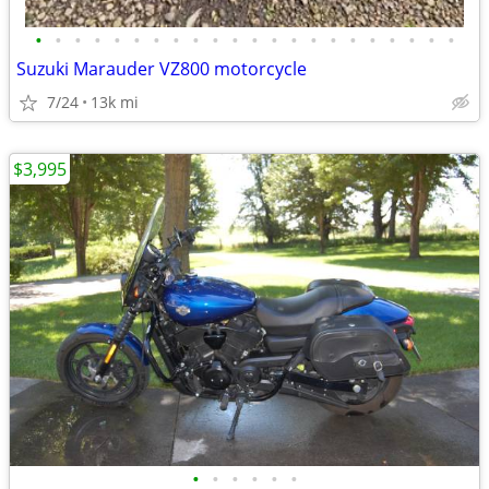
•
•
•
•
•
•
•
•
•
•
•
•
•
•
•
•
•
•
•
•
•
•
Suzuki Marauder VZ800 motorcycle
7/24
13k mi
$3,995
•
•
•
•
•
•