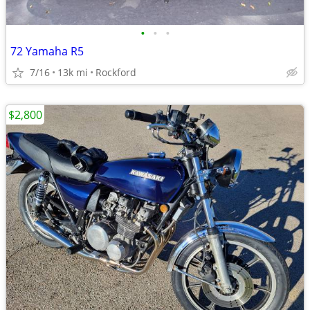
•
•
•
72 Yamaha R5
7/16
13k mi
Rockford
$2,800