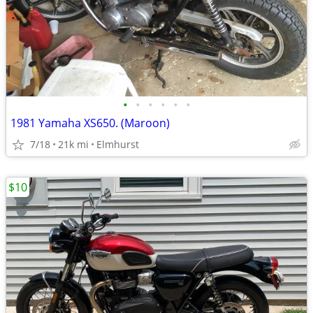
•
•
•
•
•
•
1981 Yamaha XS650. (Maroon)
7/18
21k mi
Elmhurst
$10