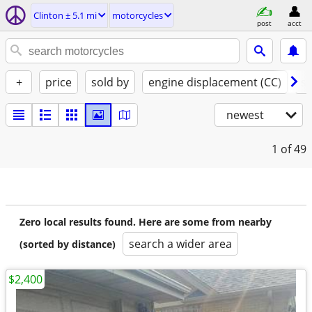
Clinton ± 5.1 mi
motorcycles
post
acct
+
price
sold by
engine displacement (CC)
st
newest
1
of 49
Zero local results found. Here are some from nearby
search a wider area
(sorted by distance)
$2,400