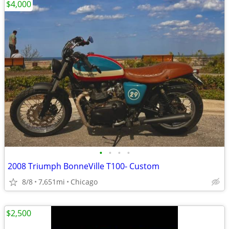
$4,000
•
•
•
•
2008 Triumph BonneVille T100- Custom
8/8
7,651mi
Chicago
$2,500