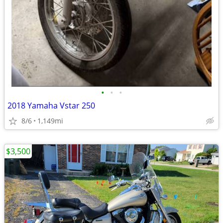
•
•
•
2018 Yamaha Vstar 250
8/6
1,149mi
$3,500