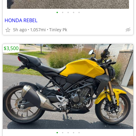
•
•
•
•
•
HONDA REBEL
5h ago
1,057mi
Tinley Pk
$3,500
•
•
•
•
•