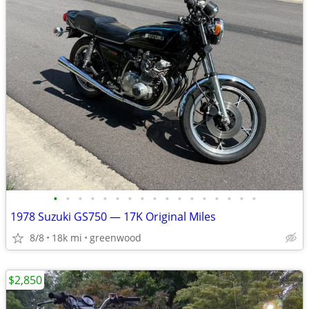
•
•
•
•
•
•
•
•
•
•
•
•
•
•
•
•
•
1978 Suzuki GS750 — 17K Original Miles
8/8
18k mi
greenwood
$2,850