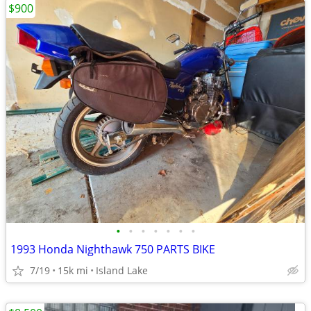
$900
•
•
•
•
•
•
•
1993 Honda Nighthawk 750 PARTS BIKE
7/19
15k mi
Island Lake