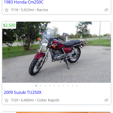
1983 Honda Cm250C
7/18
5,923mi
Racine
$2,500
•
•
•
•
•
•
•
•
•
•
2009 Suzuki TU250X
7/29
6,400mi
Cedar Rapids