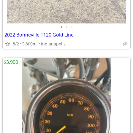
•
•
•
2022 Bonneville T120 Gold Line
8/2
5,800mi
Indianapolis
$3,900