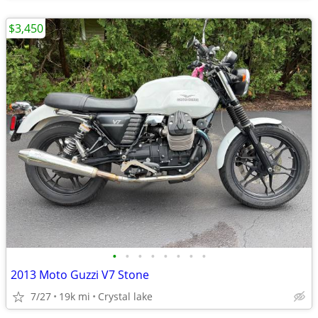
$3,450
•
•
•
•
•
•
•
•
2013 Moto Guzzi V7 Stone
7/27
19k mi
Crystal lake