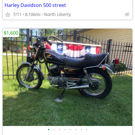
Harley Davidson 500 street
7/11
8,106mi
North Liberty
$1,600
•
•
•
•
•
•
•
•