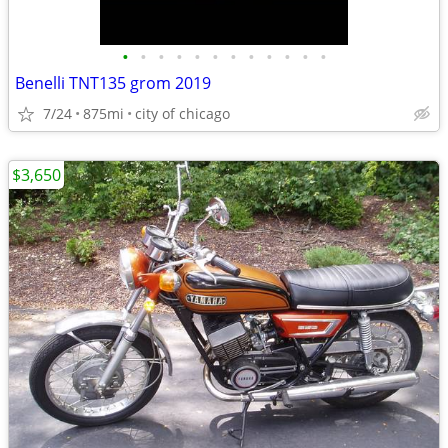
•
•
•
•
•
•
•
•
•
•
•
•
Benelli TNT135 grom 2019
7/24
875mi
city of chicago
$3,650