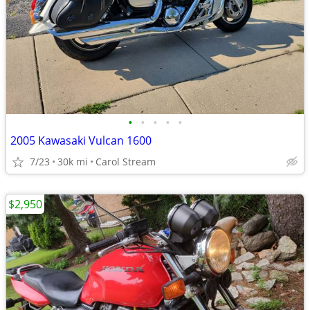
•
•
•
•
•
2005 Kawasaki Vulcan 1600
7/23
30k mi
Carol Stream
$2,950