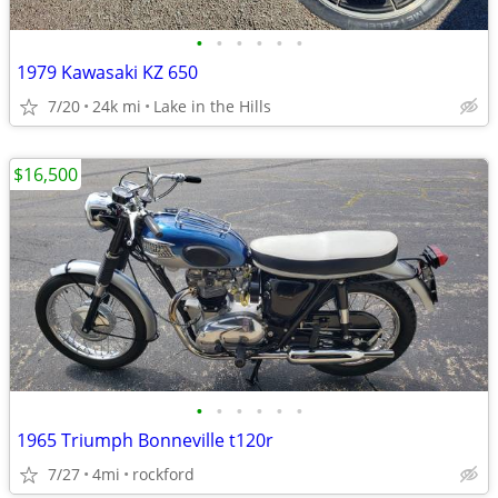
•
•
•
•
•
•
1979 Kawasaki KZ 650
7/20
24k mi
Lake in the Hills
$16,500
•
•
•
•
•
•
1965 Triumph Bonneville t120r
7/27
4mi
rockford