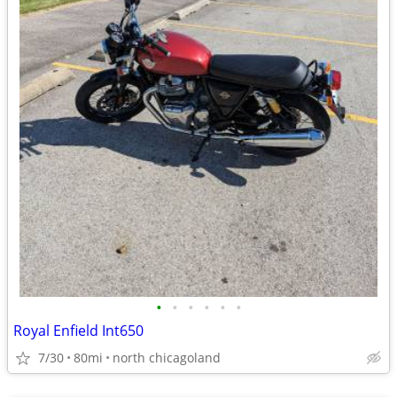
•
•
•
•
•
•
Royal Enfield Int650
7/30
80mi
north chicagoland