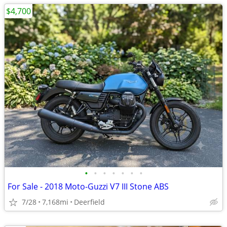
$4,700
•
•
•
•
•
•
•
For Sale - 2018 Moto-Guzzi V7 III Stone ABS
7/28
7,168mi
Deerfield