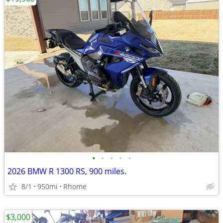
•
•
•
•
•
2026 BMW R 1300 RS, 900 miles.
8/1
950mi
Rhome
$3,000