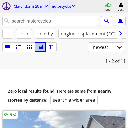
Clarendon ± 20 mi
motorcycles
post
acct
+
price
sold by
engine displacement (CC)
st
newest
1 - 2
of 11
Zero local results found. Here are some from nearby
search a wider area
(sorted by distance)
$5,950