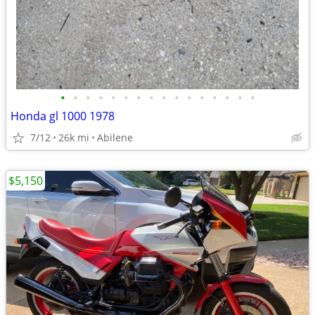
•
•
•
•
•
•
•
•
•
•
•
•
•
•
•
•
Honda gl 1000 1978
7/12
26k mi
Abilene
$5,150