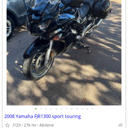
•
•
•
•
•
•
•
•
•
•
•
•
2008 Yamaha FJR1300 sport touring
7/29
27k mi
Abilene