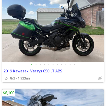
•
•
•
•
•
•
•
•
•
•
•
2019 Kawasaki Versys 650 LT ABS
8/3
1,933mi
$6,100