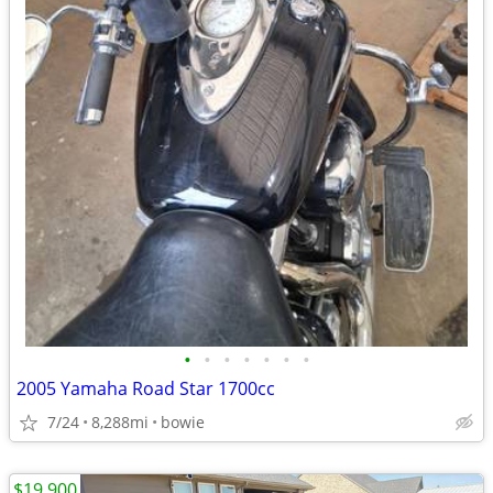
•
•
•
•
•
•
•
2005 Yamaha Road Star 1700cc
7/24
8,288mi
bowie
$19,900