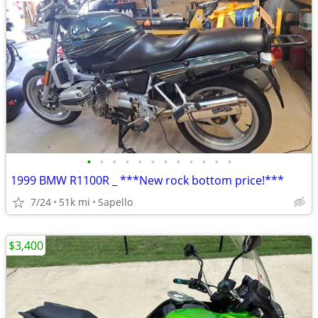
•
•
•
•
•
•
•
•
•
•
•
•
1999 BMW R1100R _ ***New rock bottom price!***
7/24
51k mi
Sapello
$3,400