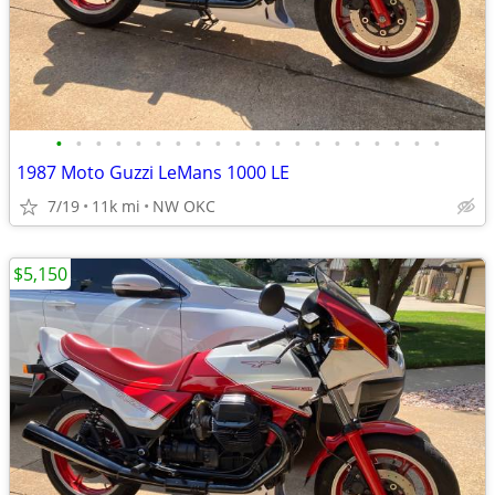
•
•
•
•
•
•
•
•
•
•
•
•
•
•
•
•
•
•
•
•
1987 Moto Guzzi LeMans 1000 LE
7/19
11k mi
NW OKC
$5,150