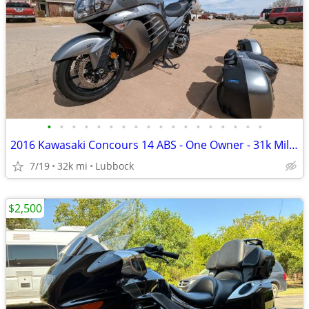
•
•
•
•
•
•
•
•
•
•
•
•
•
•
•
•
•
•
2016 Kawasaki Concours 14 ABS - One Owner - 31k Miles - Meticulously M
7/19
32k mi
Lubbock
$2,500