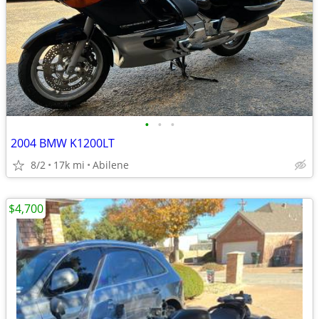
•
•
•
2004 BMW K1200LT
8/2
17k mi
Abilene
$4,700