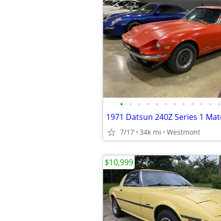
•
•
•
•
•
•
•
•
•
•
•
•
1971 Datsun 240Z Series 1 Ma
7/17
34k mi
Westmont
$10,999