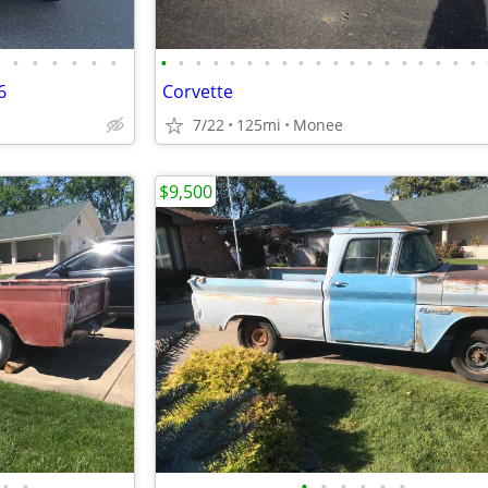
•
•
•
•
•
•
•
•
•
•
•
•
•
•
•
•
•
•
•
•
•
•
•
•
•
6
Corvette
7/22
125mi
Monee
$9,500
•
•
•
•
•
•
•
•