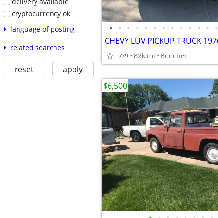
delivery available
cryptocurrency ok
•
•
•
•
•
•
•
•
•
•
•
•
•
language of posting
CHEVY LUV PICKUP TRUCK 197
related searches
7/9
82k mi
Beecher
reset
apply
$6,500
•
•
•
•
•
•
•
•