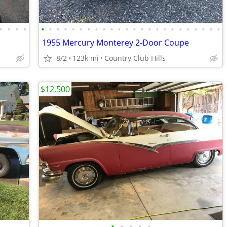
•
•
•
•
•
•
•
•
•
•
•
•
•
•
•
•
•
•
•
•
•
•
•
•
•
•
•
•
1955 Mercury Monterey 2-Door Coupe
8/2
123k mi
Country Club Hills
$12,500
•
•
•
•
•