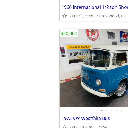
7/19
1,234mi
Crestwood, IL
$30,000
•
•
•
•
•
1972 VW Westfalia Bus
7/17
26k mi
Leroy