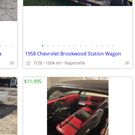
•
•
•
•
•
•
•
•
•
•
•
•
•
•
•
•
•
a
1958 Chevrolet Brookwood Station Wagon
7/26
100k mi
Naperville
$11,995