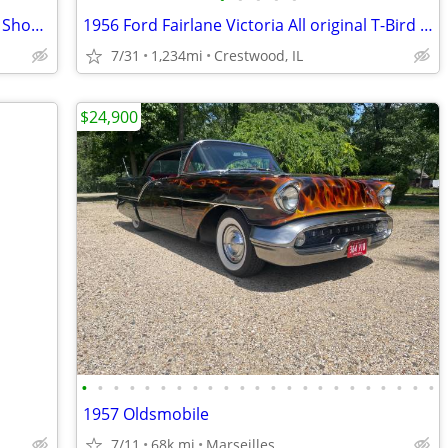
1960 Apache C10 Short Fleetside Patina Shop Truck $9500 Trades OK
1956 Ford Fairlane Victoria All original T-Bird 312 Trade OK
7/31
1,234mi
Crestwood, IL
$24,900
•
•
•
•
•
•
•
•
•
•
•
•
•
•
•
•
•
•
•
•
•
•
•
1957 Oldsmobile
7/11
68k mi
Marseilles