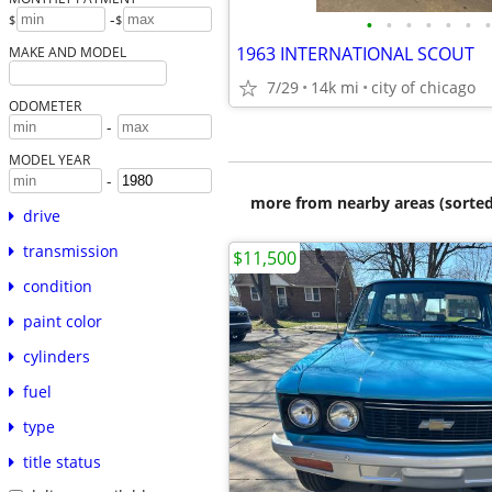
-
$
$
•
•
•
•
•
•
•
1963 INTERNATIONAL SCOUT
MAKE AND MODEL
7/29
14k mi
city of chicago
ODOMETER
-
MODEL YEAR
-
more from nearby areas (sorted
drive
transmission
$11,500
condition
paint color
cylinders
fuel
type
title status