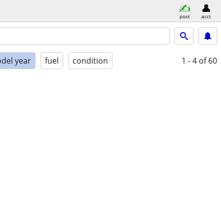
post
acct
del year
fuel
condition
1 - 4
of 60