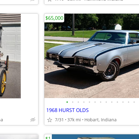
$65,000
•
•
•
•
•
•
•
•
•
•
•
•
•
1968 HURST OLDS
na
7/31
37k mi
Hobart, Indiana
$1