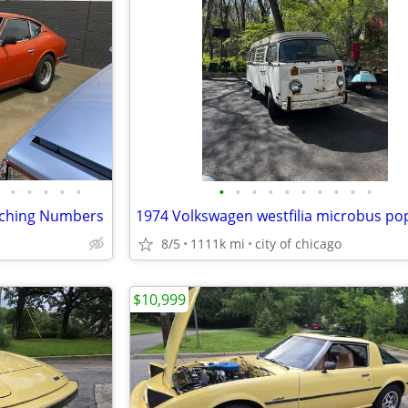
•
•
•
•
•
•
•
•
•
•
•
•
•
•
•
tching Numbers
1974 Volkswagen westfilia microbus po
8/5
1111k mi
city of chicago
$10,999