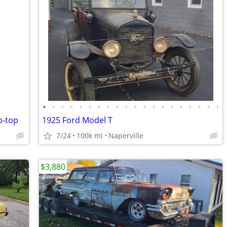
•
•
•
•
•
•
•
•
•
•
•
•
•
•
•
•
•
•
•
•
p-top
1925 Ford Model T
7/24
100k mi
Naperville
$3,880