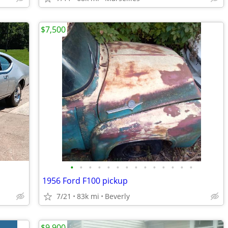
$7,500
•
•
•
•
•
•
•
•
•
•
•
•
•
•
1956 Ford F100 pickup
7/21
83k mi
Beverly
$9,900