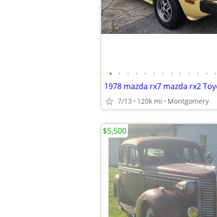
•
•
•
•
•
•
•
•
•
•
•
•
•
1978 mazda rx7 mazda rx2 Toy
7/13
120k mi
Montgomery
$5,500