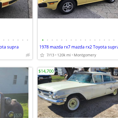
•
•
•
•
•
•
•
•
•
•
•
•
•
•
•
•
•
•
•
•
•
•
ota supra
1978 mazda rx7 mazda rx2 Toyota supr
7/13
120k mi
Montgomery
$14,700