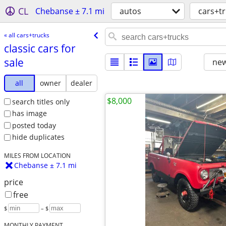
CL
Chebanse ± 7.1 mi
autos
cars+t
« all cars+trucks
classic cars for
sale
new
all
owner
dealer
$8,000
search titles only
has image
posted today
hide duplicates
MILES FROM LOCATION
Chebanse ± 7.1 mi
price
free
$
– $
MONTHLY PAYMENT