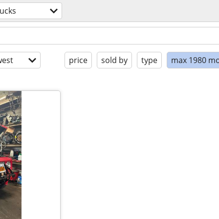
rucks
est
price
sold by
type
max 1980 mo