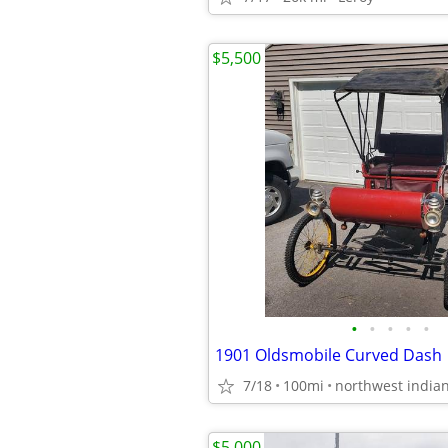
$5,500
•
•
•
•
•
1901 Oldsmobile Curved Dash
7/18
100mi
northwest india
$5,000