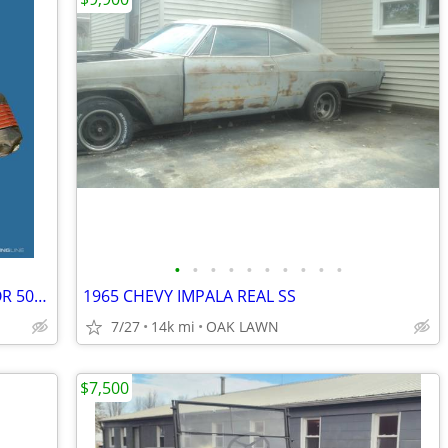
•
•
•
•
•
•
•
•
•
•
HI-PERF ENGINE & CARB REBUILDING FOR 50+ YEARS
1965 CHEVY IMPALA REAL SS
7/27
14k mi
OAK LAWN
$7,500