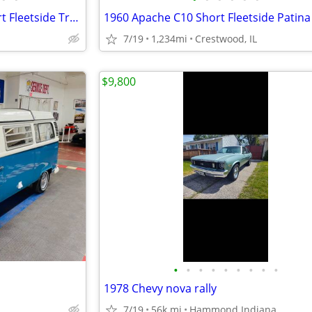
1966 International 1/2 ton Short Fleetside Trades OK $6500
7/19
1,234mi
Crestwood, IL
$9,800
•
•
•
•
•
•
•
•
•
1978 Chevy nova rally
7/19
56k mi
Hammond Indiana