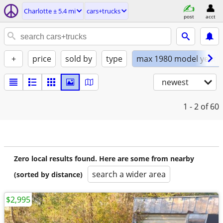
Charlotte ± 5.4 mi
cars+trucks
post
acct
+
price
sold by
type
max 1980 model year
newest
1 - 2
of 60
Zero local results found. Here are some from nearby
search a wider area
(sorted by distance)
$2,995