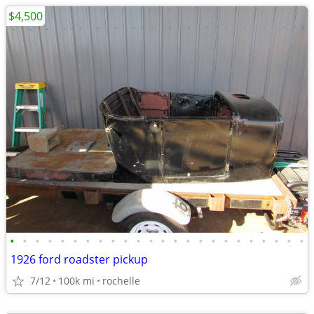
$4,500
•
•
•
•
•
•
•
•
•
•
•
•
•
•
•
•
•
•
•
•
•
•
•
•
1926 ford roadster pickup
7/12
100k mi
rochelle