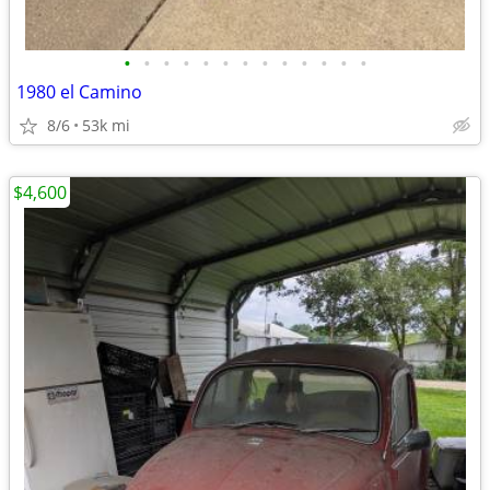
•
•
•
•
•
•
•
•
•
•
•
•
•
1980 el Camino
8/6
53k mi
$4,600