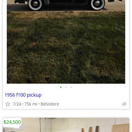
•
•
•
1956 f100 pickup
7/24
75k mi
Belvidere
$24,500