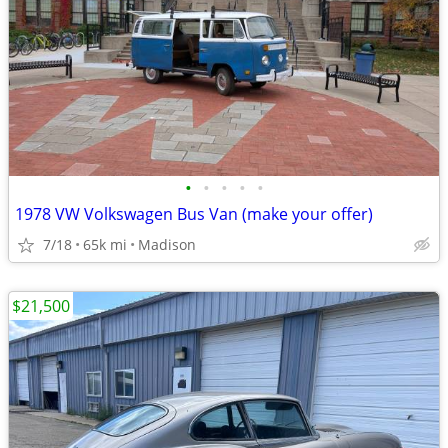
•
•
•
•
•
1978 VW Volkswagen Bus Van (make your offer)
7/18
65k mi
Madison
$21,500