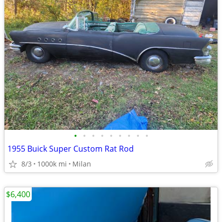
•
•
•
•
•
•
•
•
•
1955 Buick Super Custom Rat Rod
8/3
1000k mi
Milan
$6,400