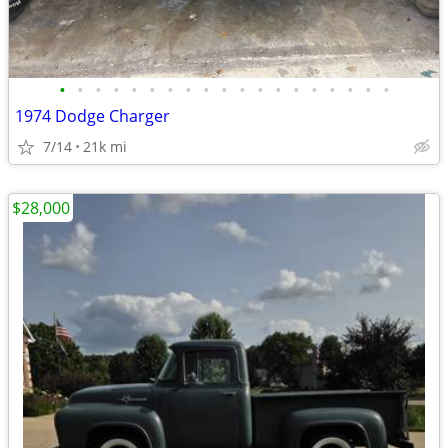
•
•
•
•
•
•
•
•
•
•
•
•
•
•
•
•
•
•
•
1974 Dodge Charger
7/14
21k mi
$28,000