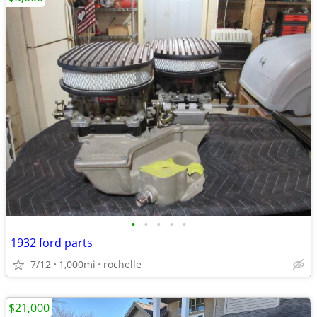
•
•
•
•
•
1932 ford parts
7/12
1,000mi
rochelle
$21,000