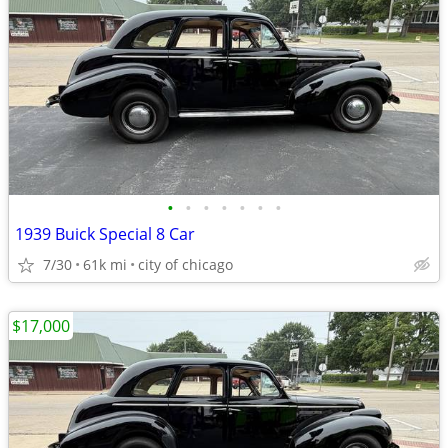
•
•
•
•
•
•
•
1939 Buick Special 8 Car
7/30
61k mi
city of chicago
$17,000