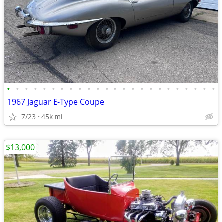
•
•
•
•
•
•
•
•
•
•
•
•
•
•
•
•
•
•
•
•
•
•
•
•
1967 Jaguar E-Type Coupe
7/23
45k mi
$13,000