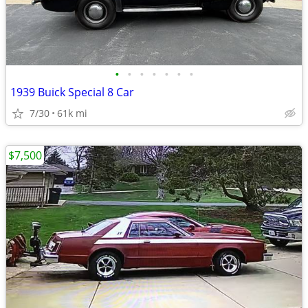
•
•
•
•
•
•
•
1939 Buick Special 8 Car
7/30
61k mi
$7,500