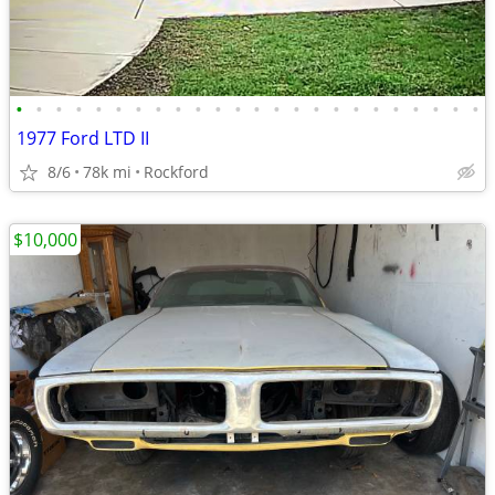
•
•
•
•
•
•
•
•
•
•
•
•
•
•
•
•
•
•
•
•
•
•
•
•
1977 Ford LTD II
8/6
78k mi
Rockford
$10,000