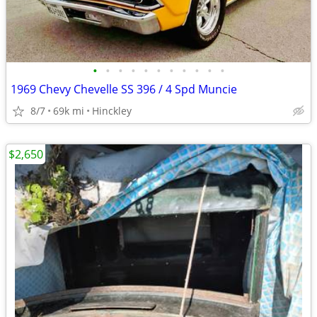
•
•
•
•
•
•
•
•
•
•
•
1969 Chevy Chevelle SS 396 / 4 Spd Muncie
8/7
69k mi
Hinckley
$2,650