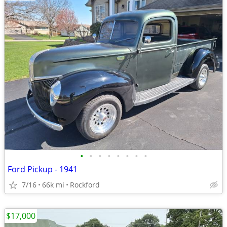
•
•
•
•
•
•
•
•
Ford Pickup - 1941
7/16
66k mi
Rockford
$17,000