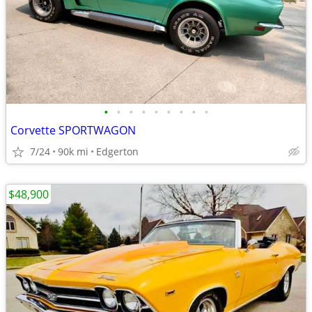
•
•
•
•
•
•
•
•
•
Corvette SPORTWAGON
7/24
90k mi
Edgerton
$48,900