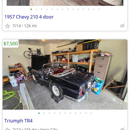
•
•
•
•
•
•
•
•
•
•
•
•
•
•
1957 Chevy 210 4 door
7/14
12k mi
$7,500
•
•
•
•
•
•
•
•
•
•
•
Triumph TR4
7/24
15k mi
Iowa City