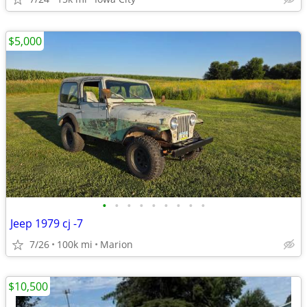
$5,000
•
•
•
•
•
•
•
•
•
Jeep 1979 cj -7
7/26
100k mi
Marion
$10,500