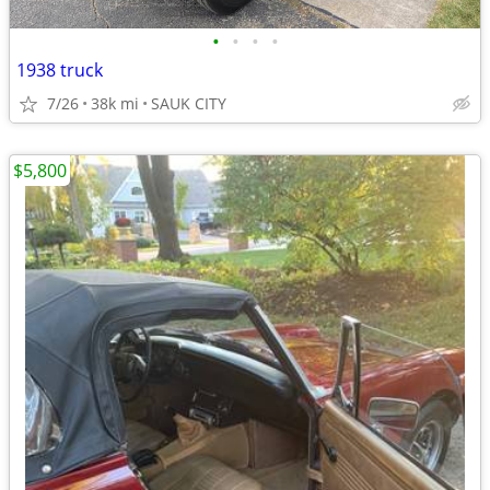
•
•
•
•
1938 truck
7/26
38k mi
SAUK CITY
$5,800