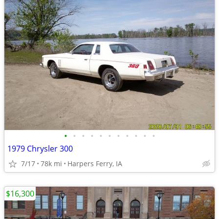
•
•
•
•
•
•
•
•
•
•
•
1979 Chrysler 300
7/17
78k mi
Harpers Ferry, IA
$16,300