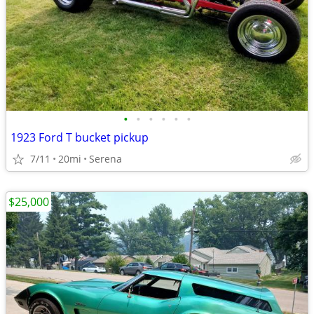
•
•
•
•
•
•
1923 Ford T bucket pickup
7/11
20mi
Serena
$25,000