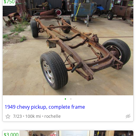
$750
•
•
1949 chevy pickup, complete frame
7/23
100k mi
rochelle
$3,000