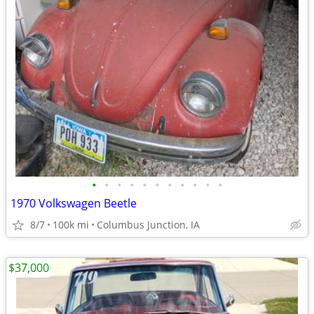
•
•
•
•
•
•
•
•
•
•
•
1970 Volkswagen Beetle
8/7
100k mi
Columbus Junction, IA
$37,000