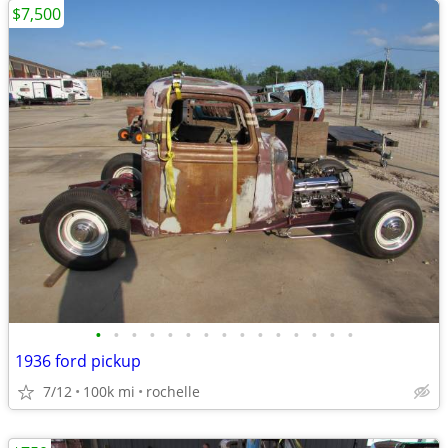
$7,500
•
•
•
•
•
•
•
•
•
•
•
•
•
•
•
1936 ford pickup
7/12
100k mi
rochelle