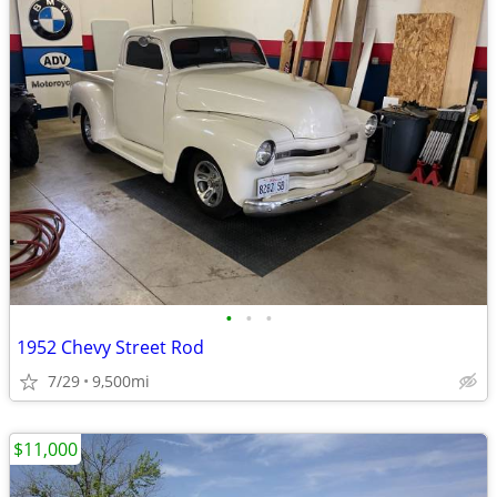
•
•
•
1952 Chevy Street Rod
7/29
9,500mi
$11,000