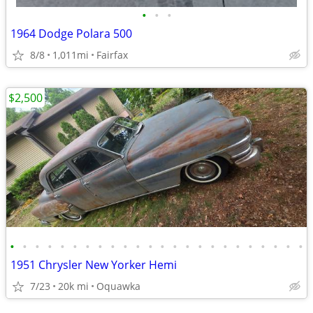
•
•
•
1964 Dodge Polara 500
8/8
1,011mi
Fairfax
$2,500
•
•
•
•
•
•
•
•
•
•
•
•
•
•
•
•
•
•
•
•
•
•
•
•
1951 Chrysler New Yorker Hemi
7/23
20k mi
Oquawka