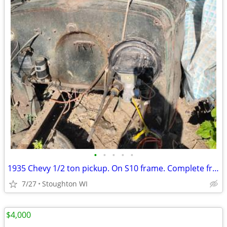
•
•
•
•
•
1935 Chevy 1/2 ton pickup. On S10 frame. Complete front including running boards
7/27
Stoughton WI
$4,000