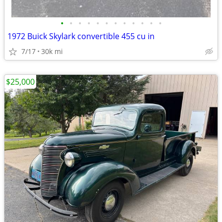
•
•
•
•
•
•
•
•
•
•
•
•
1972 Buick Skylark convertible 455 cu in
7/17
30k mi
$25,000