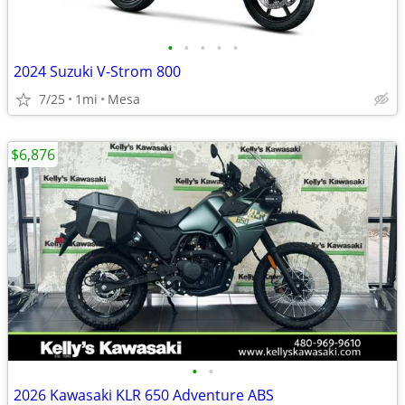
•
•
•
•
•
2024 Suzuki V-Strom 800
7/25
1mi
Mesa
$6,876
•
•
2026 Kawasaki KLR 650 Adventure ABS