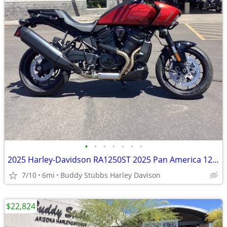
•
•
•
•
•
•
•
2025 Harley-Davidson RA1250ST 2025 Pan America 1250 ST
7/10
6mi
Buddy Stubbs Harley Davison
$22,824