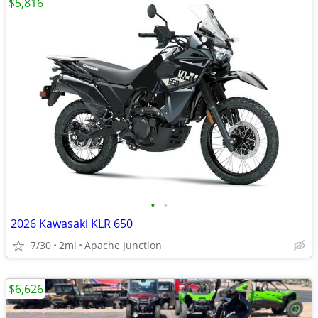
$5,816
•
•
2026 Kawasaki KLR 650
7/30
2mi
Apache Junction
$6,626