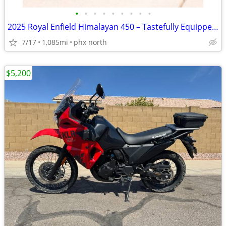
•
•
•
•
•
•
•
•
•
2025 Royal Enfield Himalayan 450 – Tastefully Equipped for Adventure
7/17
1,085mi
phx north
$5,200