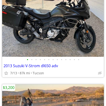
•
•
•
•
•
•
•
•
•
•
•
•
•
2013 Suzuki V-Strom dl650 adv
7/13
87k mi
Tucson
$3,200