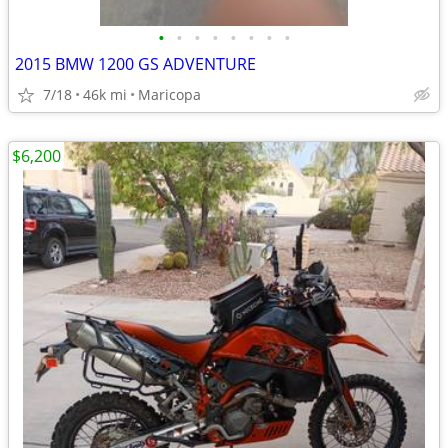
•
•
•
•
•
•
•
•
2015 BMW 1200 GS ADVENTURE
7/18
46k mi
Maricopa
$6,200