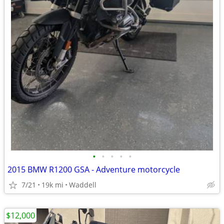
•
•
•
•
•
2015 BMW R1200 GSA - Adventure motorcycle
7/21
19k mi
Waddell
$12,000