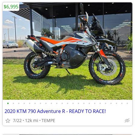
$6,995
•
•
•
•
•
•
•
•
•
•
•
•
•
•
•
•
•
•
•
•
•
•
•
2020 KTM 790 Adventure R - READY TO RACE!
7/22
12k mi
TEMPE