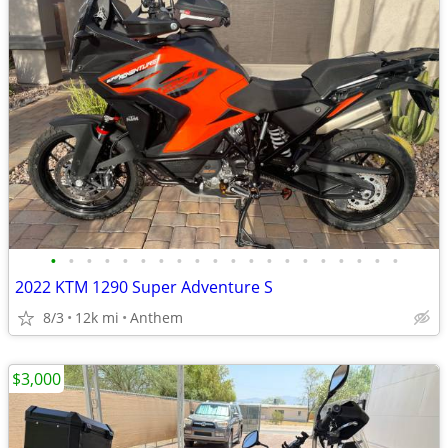
•
•
•
•
•
•
•
•
•
•
•
•
•
•
•
•
•
•
•
•
2022 KTM 1290 Super Adventure S
8/3
12k mi
Anthem
$3,000