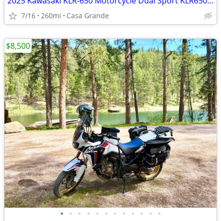
2025 Kawasaki KLR-650 Motorcycle Dual Sport KLR650 ONLY 260 Miles!!!
7/16
260mi
Casa Grande
$8,500
•
•
•
•
•
•
•
•
•
•
•
•