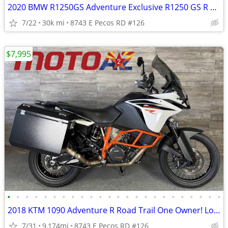
2020 BMW R1250GS Adventure Exclusive R1250 GS R 1250 GSA Must See!
7/22
30k mi
8743 E Pecos RD #126
$7,995
•
•
•
•
•
•
•
•
•
•
•
•
•
•
•
•
•
•
•
•
•
•
•
•
2018 KTM 1090 Adventure R Road Trail One Owner! Low Miles! Must See!
7/31
9,174mi
8743 E Pecos RD #126