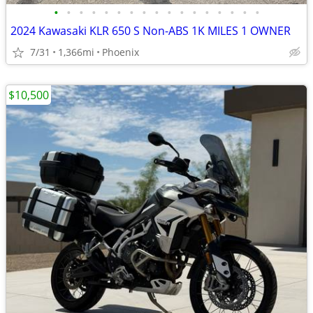
•
•
•
•
•
•
•
•
•
•
•
•
•
•
•
•
•
2024 Kawasaki KLR 650 S Non-ABS 1K MILES 1 OWNER
7/31
1,366mi
Phoenix
$10,500