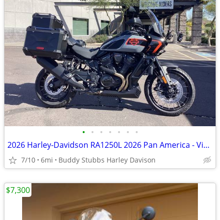
•
•
•
•
•
•
•
2026 Harley-Davidson RA1250L 2026 Pan America - View More Similar...
7/10
6mi
Buddy Stubbs Harley Davison
$7,300