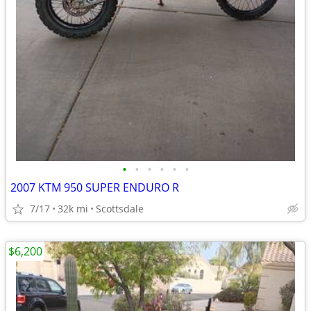
•
•
•
•
•
•
2007 KTM 950 SUPER ENDURO R
7/17
32k mi
Scottsdale
$6,200