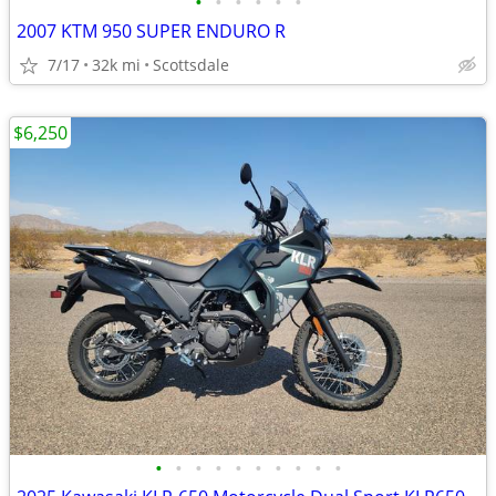
•
•
•
•
•
•
2007 KTM 950 SUPER ENDURO R
7/17
32k mi
Scottsdale
$6,250
•
•
•
•
•
•
•
•
•
•