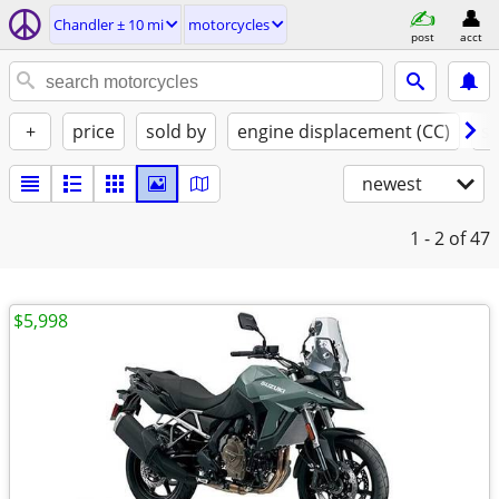
Chandler ± 10 mi
motorcycles
post
acct
+
price
sold by
engine displacement (CC)
st
newest
1 - 2
of 47
$5,998