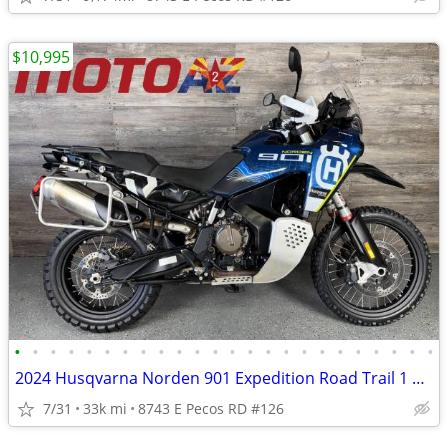
$10,995
•
•
•
•
•
•
•
•
•
•
•
•
•
•
•
•
•
•
•
•
•
•
•
•
2024 Husqvarna Norden 901 Expedition Road Trail 1 Owner! Must See!
7/31
33k mi
8743 E Pecos RD #126