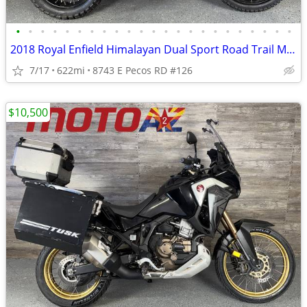
•
•
•
•
•
•
•
•
•
•
•
•
•
•
•
•
•
•
•
•
•
•
•
2018 Royal Enfield Himalayan Dual Sport Road Trail Must See!
7/17
622mi
8743 E Pecos RD #126
$10,500