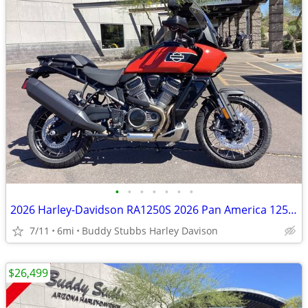
•
•
•
•
•
•
•
2026 Harley-Davidson RA1250S 2026 Pan America 1250 Special
7/11
6mi
Buddy Stubbs Harley Davison
$26,499