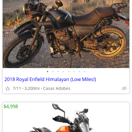
•
•
•
•
•
•
•
•
2018 Royal Enfield Himalayan (Low Miles!)
7/11
3,200mi
Casas Adobes
$4,998