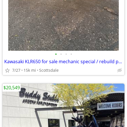
•
•
•
•
Kawasaki KLR650 for sale mechanic special / rebuild project
7/27
15k mi
Scottsdale
$20,549