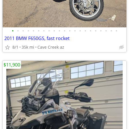
•
•
•
•
•
•
•
•
•
•
•
•
•
•
•
•
•
•
•
•
•
2011 BMW F650GS, fast rocket
8/1
35k mi
Cave Creek az
$11,900