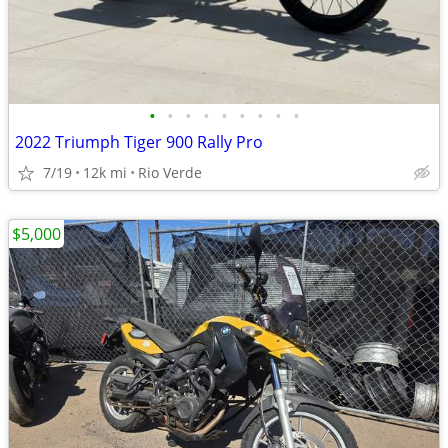
•
•
•
•
•
•
•
•
•
2022 Triumph Tiger 900 Rally Pro
7/19
12k mi
Rio Verde
$5,000