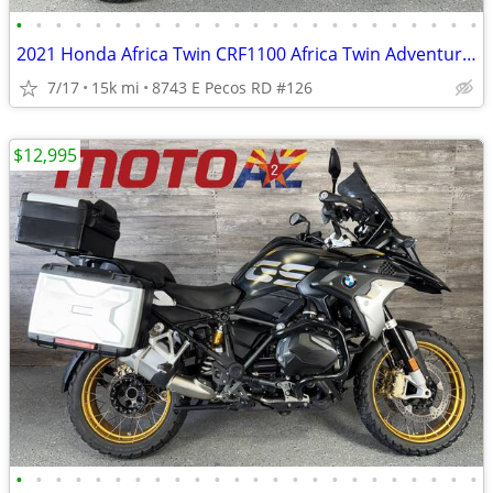
•
•
•
•
•
•
•
•
•
•
•
•
•
•
•
•
•
•
•
•
•
•
•
•
2021 Honda Africa Twin CRF1100 Africa Twin Adventure Sports ES DCT
7/17
15k mi
8743 E Pecos RD #126
$12,995
•
•
•
•
•
•
•
•
•
•
•
•
•
•
•
•
•
•
•
•
•
•
•
•