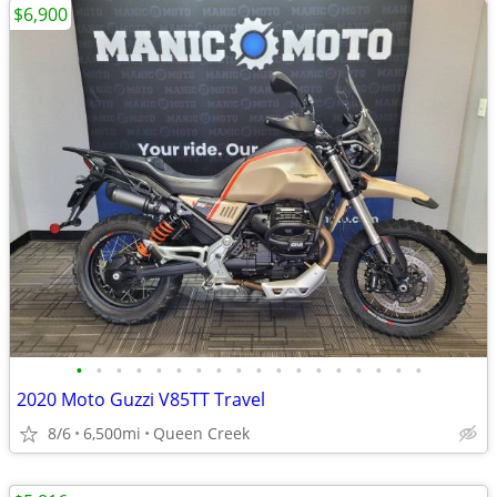
$6,900
•
•
•
•
•
•
•
•
•
•
•
•
•
•
•
•
•
•
2020 Moto Guzzi V85TT Travel
8/6
6,500mi
Queen Creek