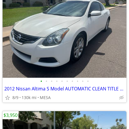
•
•
•
•
•
•
•
•
•
•
2012 Nissan Altima S Model AUTOMATIC CLEAN TITLE RUNS GREAT
8/9
130k mi
MESA
$3,950