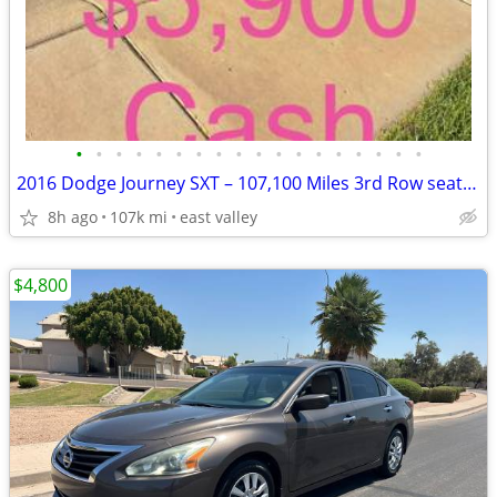
•
•
•
•
•
•
•
•
•
•
•
•
•
•
•
•
•
•
2016 Dodge Journey SXT – 107,100 Miles 3rd Row seating
8h ago
107k mi
east valley
$4,800