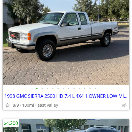
•
•
•
•
•
•
•
•
•
•
•
•
1998 GMC SIERRA 2500 HD 7.4 L 4X4 1 OWNER LOW MILES
8/9
100mi
east valley
$4,200