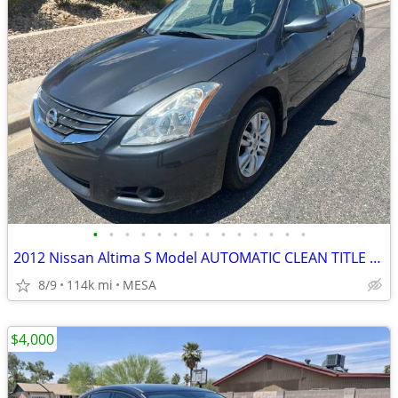
•
•
•
•
•
•
•
•
•
•
•
•
•
•
2012 Nissan Altima S Model AUTOMATIC CLEAN TITLE RUNS GREAT
8/9
114k mi
MESA
$4,000