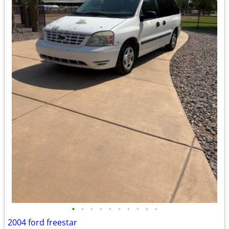
•
•
•
•
•
•
•
•
•
•
2004 ford freestar