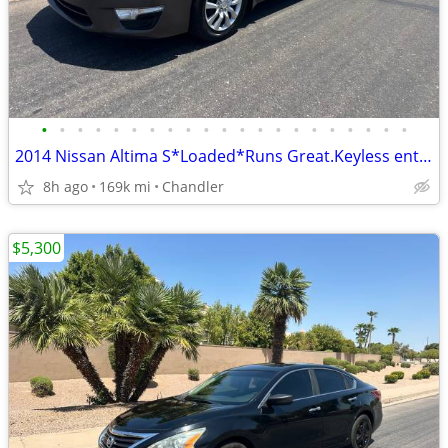
•
•
•
•
•
•
•
•
•
•
•
•
•
•
•
•
•
•
•
•
•
2014 Nissan Altima S*Loaded*Runs Great.Keyless entry.Cold AC
8h ago
169k mi
Chandler
$5,300