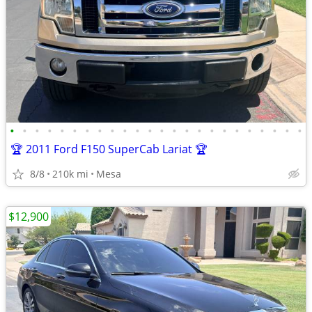
•
•
•
•
•
•
•
•
•
•
•
•
•
•
•
•
•
•
•
•
•
•
•
•
🏆 2011 Ford F150 SuperCab Lariat 🏆
8/8
210k mi
Mesa
$12,900