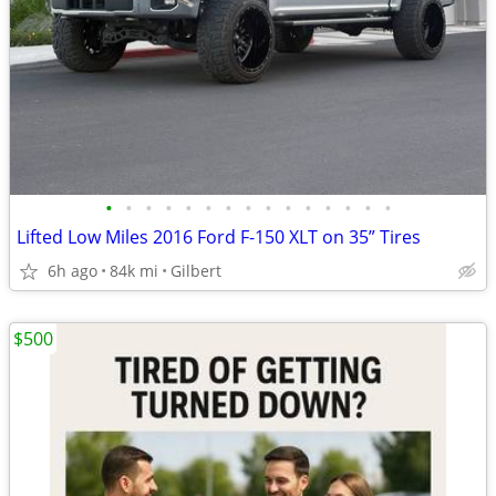
•
•
•
•
•
•
•
•
•
•
•
•
•
•
•
Lifted Low Miles 2016 Ford F-150 XLT on 35” Tires
6h ago
84k mi
Gilbert
$500