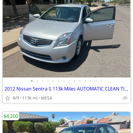
•
•
•
•
•
•
•
•
•
•
•
•
•
•
2012 Nissan Sentra S 113k Miles AUTOMATIC CLEAN TITLE RUNS GREAT
8/9
113k mi
MESA
$4,200