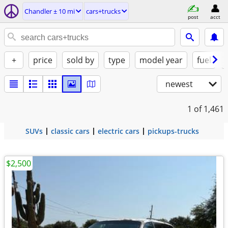
Chandler ± 10 mi
cars+trucks
post
acct
+
price
sold by
type
model year
fuel
newest
1
of 1,461
SUVs
classic cars
electric cars
pickups-trucks
$2,500