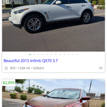
•
•
•
•
•
•
•
•
•
•
•
•
Beautiful 2015 Infiniti QX70 3.7
8/9
126k mi
Gilbert
$2,899