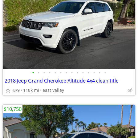
•
•
•
•
•
•
•
•
•
•
•
•
•
•
2018 Jeep Grand Cherokee Altitude 4x4 clean title
8/9
118k mi
east valley
$10,750