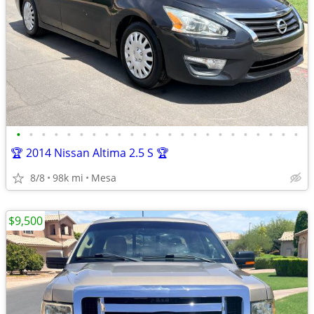
•
•
•
•
•
•
•
•
•
•
•
•
•
•
•
•
•
•
•
•
•
•
•
🏆 2014 Nissan Altima 2.5 S 🏆
8/8
98k mi
Mesa
$9,500