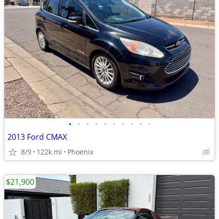
•
•
•
•
•
•
•
•
•
•
2013 Ford CMAX
8/9
122k mi
Phoenix
$21,900