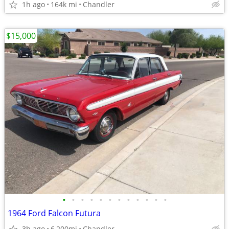
1h ago
164k mi
Chandler
$15,000
•
•
•
•
•
•
•
•
•
•
•
•
1964 Ford Falcon Futura
3h ago
6,200mi
Chandler