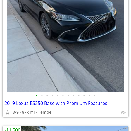
•
•
•
•
•
•
•
•
•
•
•
•
2019 Lexus ES350 Base with Premium Features
8/9
87k mi
Tempe
$11,500