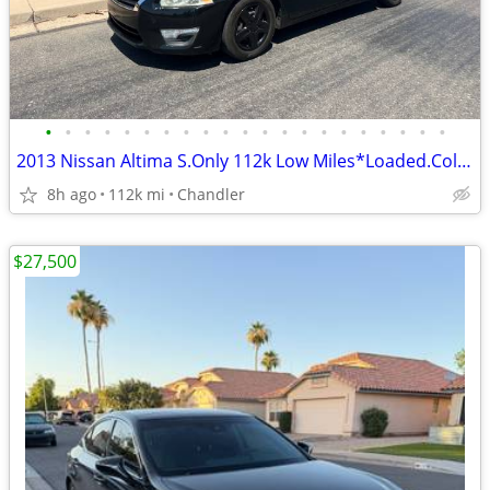
•
•
•
•
•
•
•
•
•
•
•
•
•
•
•
•
•
•
•
•
•
2013 Nissan Altima S.Only 112k Low Miles*Loaded.Cold Ac.New Tires*LOOK
8h ago
112k mi
Chandler
$27,500