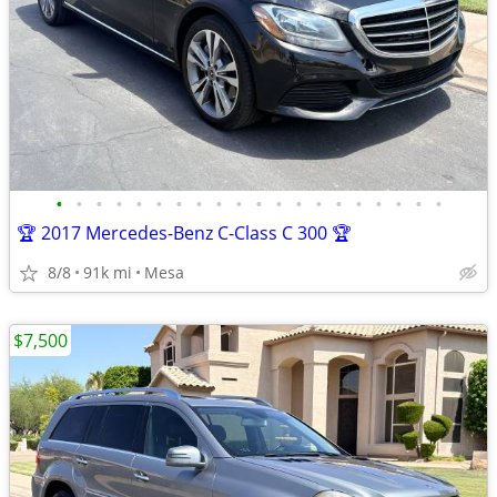
•
•
•
•
•
•
•
•
•
•
•
•
•
•
•
•
•
•
•
•
🏆 2017 Mercedes-Benz C-Class C 300 🏆
8/8
91k mi
Mesa
$7,500