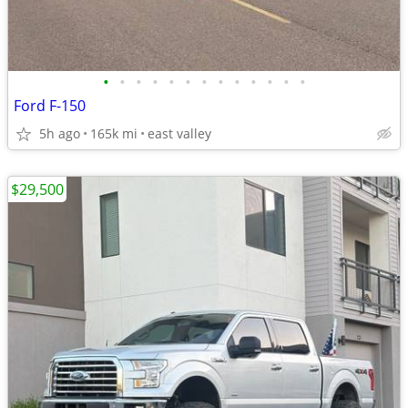
•
•
•
•
•
•
•
•
•
•
•
•
•
Ford F-150
5h ago
165k mi
east valley
$29,500