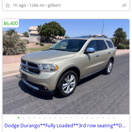
1h ago
126k mi
gilbert
$6,400
•
•
•
•
•
•
•
•
•
•
•
•
•
•
•
•
•
•
•
Dodge Durango**Fully Loaded**3rd row seating**Drives Excellent!!