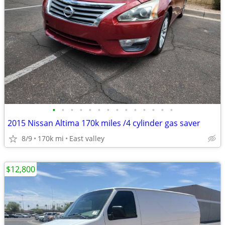
•
•
•
•
•
•
•
•
•
•
•
•
•
•
2015 Nissan Altima 170k miles /4 cylinder gas saver
8/9
170k mi
East valley
$12,800