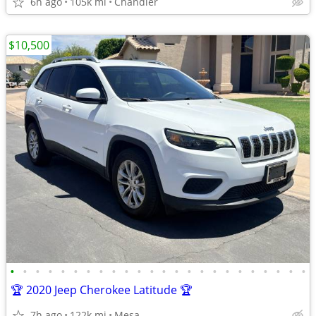
6h ago
105k mi
Chandler
$10,500
•
•
•
•
•
•
•
•
•
•
•
•
•
•
•
•
•
•
•
•
•
•
•
•
🏆 2020 Jeep Cherokee Latitude 🏆
7h ago
122k mi
Mesa