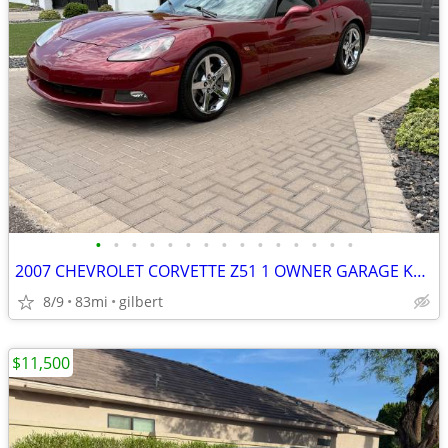
•
•
•
•
•
•
•
•
•
•
•
•
•
•
•
2007 CHEVROLET CORVETTE Z51 1 OWNER GARAGE KEPT
8/9
83mi
gilbert
$11,500