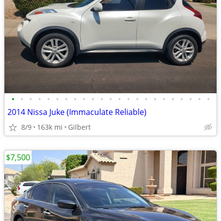
•
•
•
•
•
•
•
•
•
•
•
•
•
•
•
•
•
•
•
•
•
•
•
2014 Nissa Juke (Immaculate Reliable)
8/9
163k mi
Gilbert
$7,500