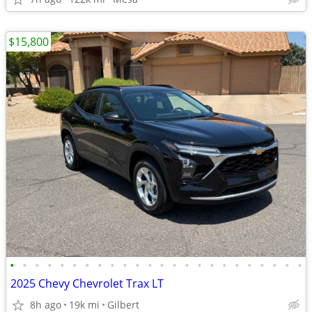
$15,800
•
•
•
•
•
•
•
•
•
•
•
•
•
•
•
•
•
•
•
•
•
•
•
•
2025 Chevy Chevrolet Trax LT
8h ago
19k mi
Gilbert