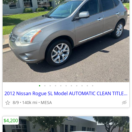
•
•
•
•
•
•
•
•
•
•
•
2012 Nissan Rogue SL Model AUTOMATIC CLEAN TITLE RUNS GREAT
8/9
140k mi
MESA
$4,200