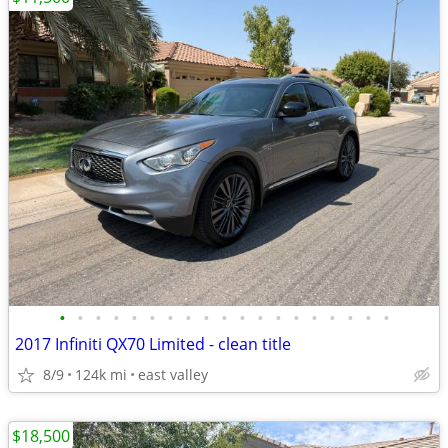
•
•
•
•
•
•
•
•
•
•
•
•
•
•
•
•
•
•
•
2017 Infiniti QX70 Limited - clean title
8/9
124k mi
east valley
$18,500