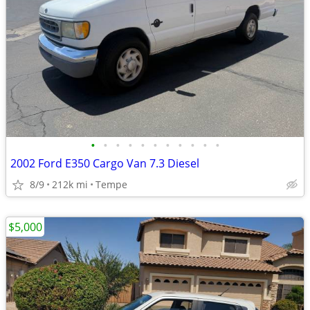
•
•
•
•
•
•
•
•
•
•
•
2002 Ford E350 Cargo Van 7.3 Diesel
8/9
212k mi
Tempe
$5,000