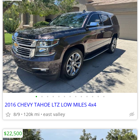
•
•
•
•
•
•
•
•
•
•
•
•
•
2016 CHEVY TAHOE LTZ LOW MILES 4x4
8/9
120k mi
east valley
$22,500