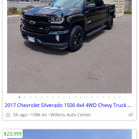
•
•
•
•
•
•
•
•
•
•
•
•
•
•
•
•
•
•
•
2017 Chevrolet Silverado 1500 4x4 4WD Chevy Truck Crew Cab 143.5 LTZ
5h ago
158k mi
Wilkins Auto Center
$23,999