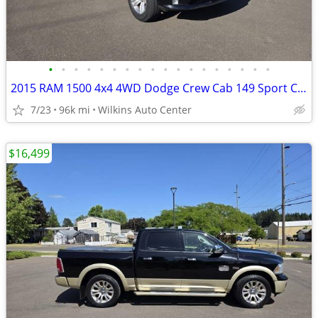
•
•
•
•
•
•
•
•
•
•
•
•
•
•
•
•
•
•
2015 RAM 1500 4x4 4WD Dodge Crew Cab 149 Sport Crew Cab Long Bed
7/23
96k mi
Wilkins Auto Center
$16,499