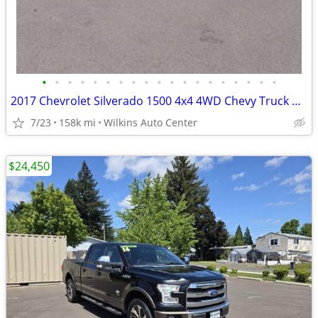
•
•
•
•
•
•
•
•
•
•
•
•
•
•
•
•
•
•
•
2017 Chevrolet Silverado 1500 4x4 4WD Chevy Truck Crew Cab 143.5 LTZ w/2LZ Crew
7/23
158k mi
Wilkins Auto Center
$24,450