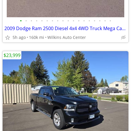
•
•
•
•
•
•
•
•
•
•
•
•
•
•
•
•
•
•
2009 Dodge Ram 2500 Diesel 4x4 4WD Truck Mega Cab 160.5 SLT Crew Pick
5h ago
160k mi
Wilkins Auto Center
$23,999