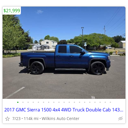
$21,999
•
•
•
•
•
•
•
•
•
•
•
•
•
•
•
•
•
•
•
2017 GMC Sierra 1500 4x4 4WD Truck Double Cab 143.5 Extended Cab
7/23
114k mi
Wilkins Auto Center