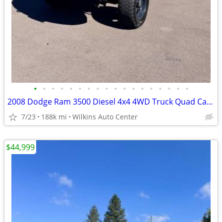
•
•
•
•
•
•
•
•
•
•
•
•
•
•
•
•
•
•
2008 Dodge Ram 3500 Diesel 4x4 4WD Truck Quad Cab 160.5 SLT Crew Pickup
7/23
188k mi
Wilkins Auto Center
$44,999