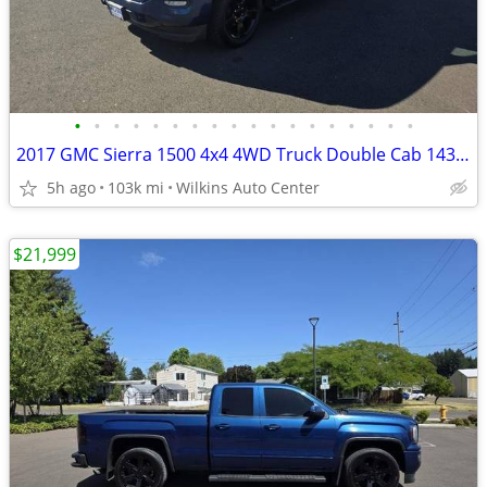
•
•
•
•
•
•
•
•
•
•
•
•
•
•
•
•
•
•
2017 GMC Sierra 1500 4x4 4WD Truck Double Cab 143.5 Extended Cab
5h ago
103k mi
Wilkins Auto Center
$21,999