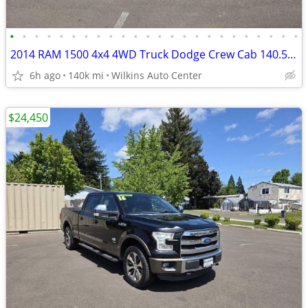
•
•
•
•
•
•
•
•
•
•
•
•
•
•
•
•
•
•
•
•
•
•
•
•
2014 RAM 1500 4x4 4WD Truck Dodge Crew Cab 140.5 Longhorn Crew Pickup
6h ago
140k mi
Wilkins Auto Center
$24,450