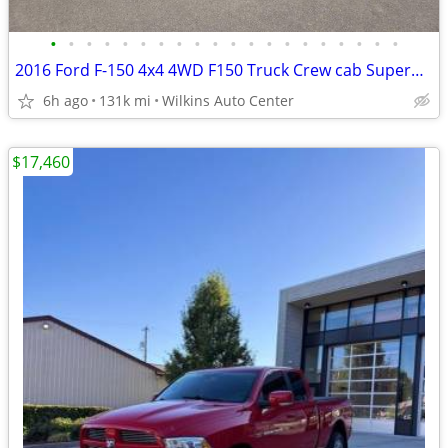
•
•
•
•
•
•
•
•
•
•
•
•
•
•
•
•
•
•
•
•
2016 Ford F-150 4x4 4WD F150 Truck Crew cab SuperCrew 145 XLT Crew Pi
6h ago
131k mi
Wilkins Auto Center
$17,460