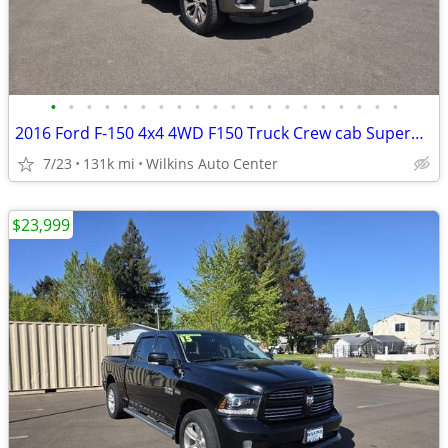
•
•
•
•
•
•
•
•
•
•
•
•
•
•
•
•
•
•
•
•
2016 Ford F-150 4x4 4WD F150 Truck Crew cab SuperCrew 145 XLT Crew Pickup
7/23
131k mi
Wilkins Auto Center
$23,999