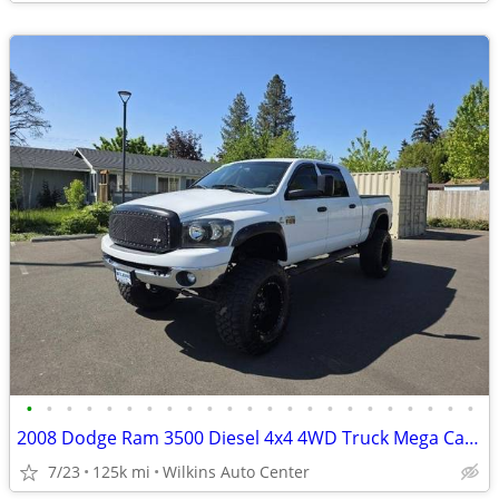
•
•
•
•
•
•
•
•
•
•
•
•
•
•
•
•
•
•
•
•
•
•
•
2008 Dodge Ram 3500 Diesel 4x4 4WD Truck Mega Cab 160.5 SXT Crew Pick
7/23
125k mi
Wilkins Auto Center