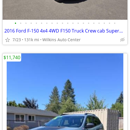
•
•
•
•
•
•
•
•
•
•
•
•
•
•
•
•
•
•
•
•
2016 Ford F-150 4x4 4WD F150 Truck Crew cab SuperCrew 145 XLT Crew Pickup
7/23
131k mi
Wilkins Auto Center
$11,740