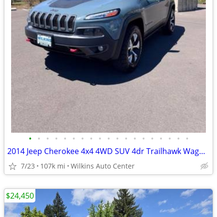
•
•
•
•
•
•
•
•
•
•
•
•
•
•
•
•
•
•
•
2014 Jeep Cherokee 4x4 4WD SUV 4dr Trailhawk Wagon .
7/23
107k mi
Wilkins Auto Center
$24,450