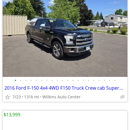
•
•
•
•
•
•
•
•
•
•
•
•
•
•
•
•
•
•
•
•
2016 Ford F-150 4x4 4WD F150 Truck Crew cab SuperCrew 145 XLT Crew Pickup
7/23
131k mi
Wilkins Auto Center
$13,999