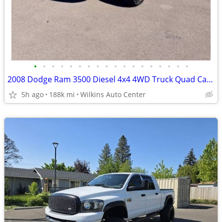
•
•
•
•
•
•
•
•
•
•
•
•
•
•
•
•
•
•
2008 Dodge Ram 3500 Diesel 4x4 4WD Truck Quad Cab 160.5 SLT Crew Pick
5h ago
188k mi
Wilkins Auto Center