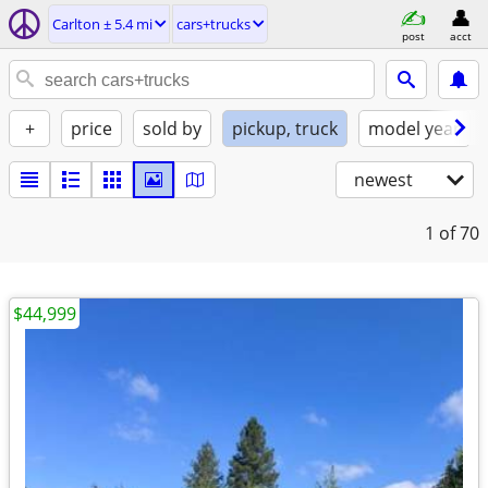
Carlton ± 5.4 mi
cars+trucks
post
acct
+
price
sold by
pickup, truck
model year
newest
1
of 70
$44,999