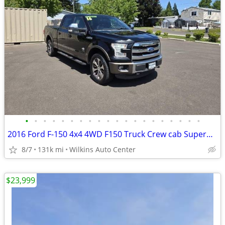
•
•
•
•
•
•
•
•
•
•
•
•
•
•
•
•
•
•
•
•
2016 Ford F-150 4x4 4WD F150 Truck Crew cab SuperCrew 145 XLT Crew Pickup
8/7
131k mi
Wilkins Auto Center
$23,999