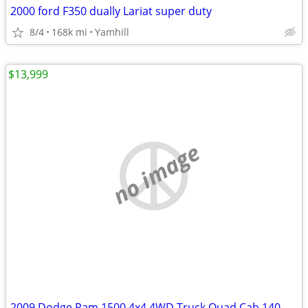
2000 ford F350 dually Lariat super duty
8/4
168k mi
Yamhill
$13,999
no image
2009 Dodge Ram 1500 4x4 4WD Truck Quad Cab 140.5 ST Crew Pickup