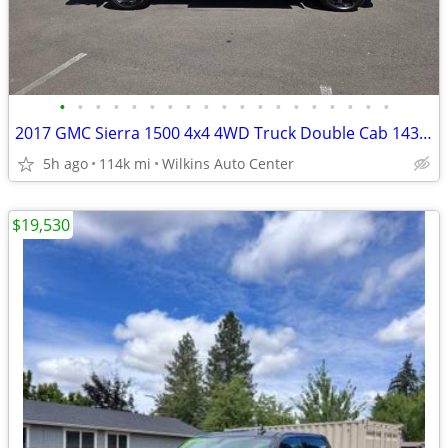
•
•
•
•
•
•
•
•
•
•
•
•
•
•
•
•
•
•
•
2017 GMC Sierra 1500 4x4 4WD Truck Double Cab 143.5 Extended Cab
5h ago
114k mi
Wilkins Auto Center
$19,530