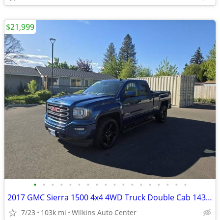
$21,999
•
•
•
•
•
•
•
•
•
•
•
•
•
•
•
•
•
•
2017 GMC Sierra 1500 4x4 4WD Truck Double Cab 143.5 Extended Cab
7/23
103k mi
Wilkins Auto Center