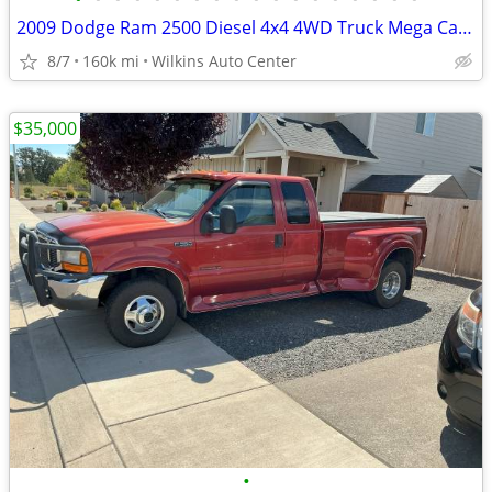
2009 Dodge Ram 2500 Diesel 4x4 4WD Truck Mega Cab 160.5 SLT Crew Pick
8/7
160k mi
Wilkins Auto Center
$35,000
•