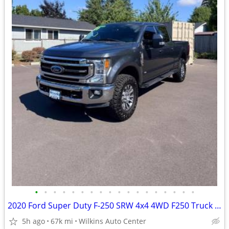
•
•
•
•
•
•
•
•
•
•
•
•
•
•
•
•
•
•
2020 Ford Super Duty F-250 SRW 4x4 4WD F250 Truck XL Crew Cab 6.75 Bo
5h ago
67k mi
Wilkins Auto Center