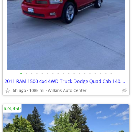
•
•
•
•
•
•
•
•
•
•
•
•
•
•
•
•
•
•
2011 RAM 1500 4x4 4WD Truck Dodge Quad Cab 140.5 Sport Extended Cab
6h ago
108k mi
Wilkins Auto Center
$24,450