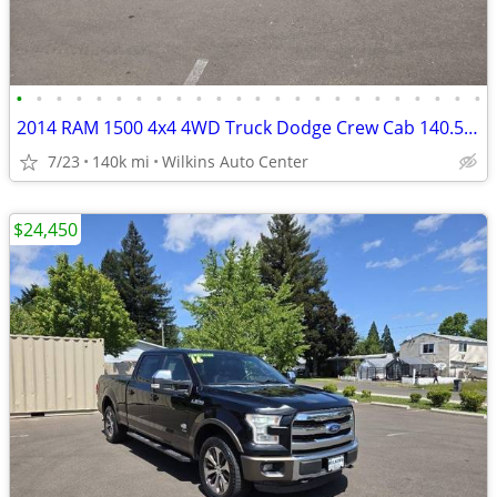
•
•
•
•
•
•
•
•
•
•
•
•
•
•
•
•
•
•
•
•
•
•
•
•
2014 RAM 1500 4x4 4WD Truck Dodge Crew Cab 140.5 Longhorn Crew Pickup
7/23
140k mi
Wilkins Auto Center
$24,450