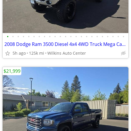
•
•
•
•
•
•
•
•
•
•
•
•
•
•
•
•
•
•
•
•
•
•
•
2008 Dodge Ram 3500 Diesel 4x4 4WD Truck Mega Cab 160.5 SXT Crew Pick
5h ago
125k mi
Wilkins Auto Center
$21,999