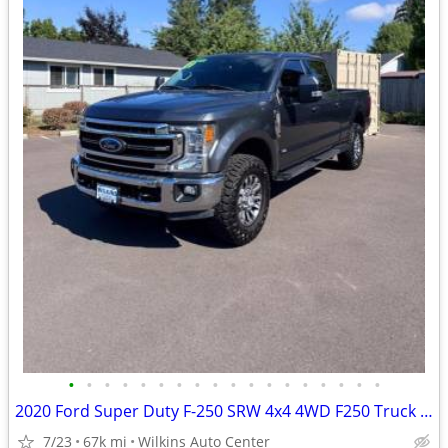
•
•
•
•
•
•
•
•
•
•
•
•
•
•
•
•
•
•
2020 Ford Super Duty F-250 SRW 4x4 4WD F250 Truck XL Crew Cab 6.75 Box Crew Pic
7/23
67k mi
Wilkins Auto Center