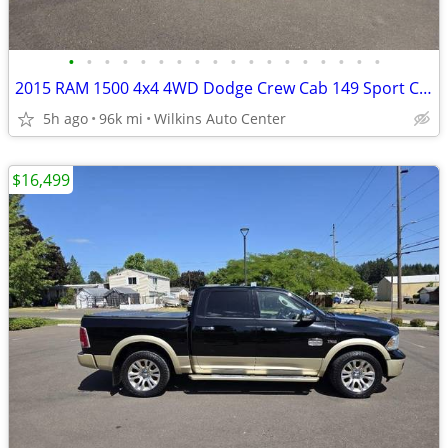
•
•
•
•
•
•
•
•
•
•
•
•
•
•
•
•
•
•
2015 RAM 1500 4x4 4WD Dodge Crew Cab 149 Sport Crew Cab Long Bed
5h ago
96k mi
Wilkins Auto Center
$16,499