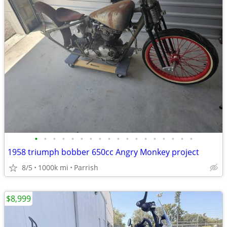
•
•
•
•
•
•
•
•
•
•
•
•
•
•
•
•
•
•
1958 triumph bobber 650cc Angry Monkey project
8/5
1000k mi
Parrish
$8,999