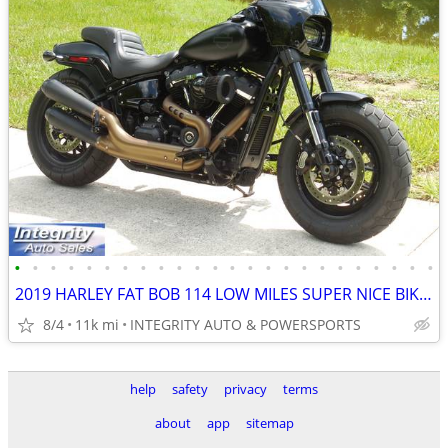
•
•
•
•
•
•
•
•
•
•
•
•
•
•
•
•
•
•
•
•
•
•
•
•
2019 HARLEY FAT BOB 114 LOW MILES SUPER NICE BIKE NO BS FEES HERE!!!!!
8/4
11k mi
INTEGRITY AUTO & POWERSPORTS
help
safety
privacy
terms
about
app
sitemap