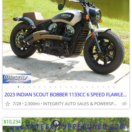
•
•
•
•
•
•
•
•
•
•
•
•
•
•
•
•
•
•
•
2023 INDIAN SCOUT BOBBER 1133CC 6 SPEED FLAWLESS BIKE NO BS FEES
7/28
2,300mi
INTEGRITY AUTO SALES & POWERSPORTS
$10,234