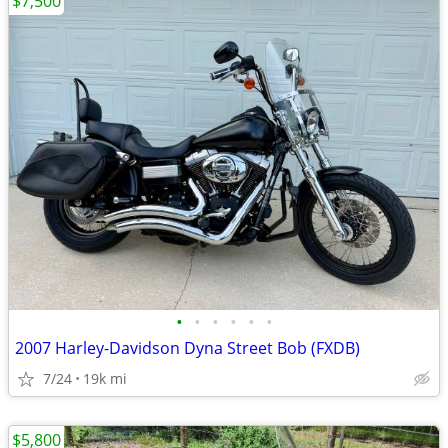
$7,500
•
•
•
•
•
•
2007 Harley-Davidson Dyna Street Bob (FXDB)
7/24
19k mi
$5,800