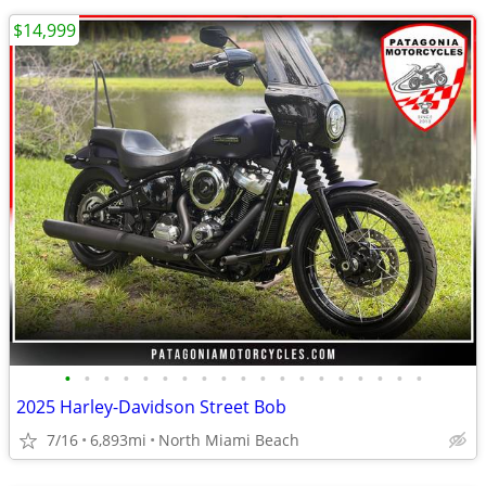
$14,999
•
•
•
•
•
•
•
•
•
•
•
•
•
•
•
•
•
•
•
2025 Harley-Davidson Street Bob
7/16
6,893mi
North Miami Beach