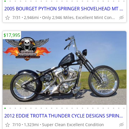
•
•
•
•
•
•
•
•
•
•
•
•
•
•
•
•
•
•
•
•
•
•
•
•
2005 BOURGET PYTHON SPRINGER SHOVELHEAD MT BOBBER CHOPPER
7/31
2,946mi
Only 2,946 Miles, Excellent Mint Condition.
$17,995
•
•
•
•
•
•
•
•
•
•
•
•
•
•
•
•
•
•
•
•
•
•
•
•
2012 EDDIE TROTTA THUNDER CYCLE DESIGNS SPRINGER BOBBER CHOPPER
7/10
1,323mi
Super Clean Excellent Condition