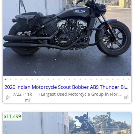
•
•
•
•
•
•
•
•
•
•
•
•
•
•
•
•
•
•
•
•
•
•
•
•
2020 Indian Motorcycle Scout Bobber ABS Thunder Black Smoke
7/22
11k
Largest Used Motorcycle Group in Florida
mi
$11,499