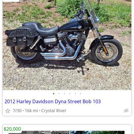
•
•
•
•
•
•
2012 Harley Davidson Dyna Street Bob 103
7/30
16k mi
Crystal River
$20,000