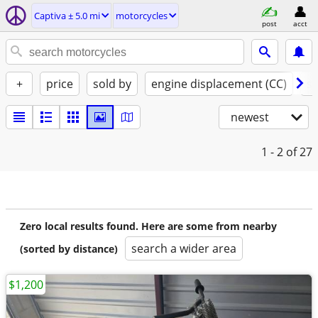
Captiva ± 5.0 mi
motorcycles
post
acct
+
price
sold by
engine displacement (CC)
st
newest
1 - 2
of 27
Zero local results found. Here are some from nearby
search a wider area
(sorted by distance)
$1,200