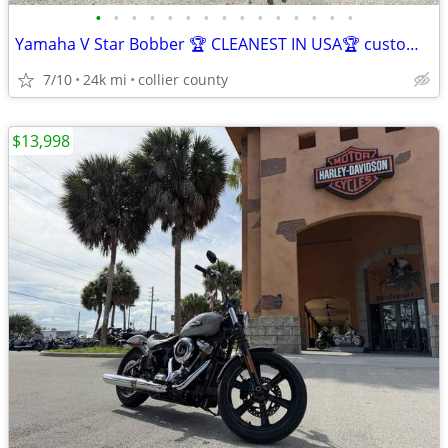
•
•
•
•
•
•
•
•
•
•
•
•
•
•
•
Yamaha V Star Bobber 🏆 CLEANEST IN USA🏆 custom with FL title in hand
7/10
24k mi
collier county
$13,998