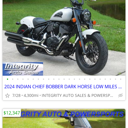
•
•
•
•
•
•
•
•
•
•
•
•
•
•
•
•
•
•
•
•
•
•
•
2024 INDIAN CHIEF BOBBER DARK HORSE LOW MILES FLAWLESS NO BS FEES
7/28
4,300mi
INTEGRITY AUTO SALES & POWERSPORTS
$12,347