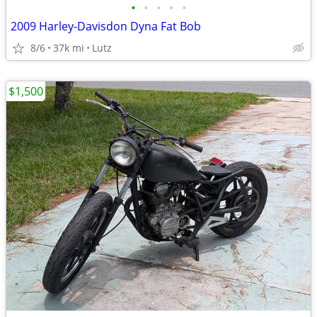
•
•
•
•
•
2009 Harley-Davisdon Dyna Fat Bob
8/6
37k mi
Lutz
$1,500