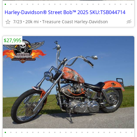
•
•
•
•
•
•
•
•
•
•
•
•
•
•
•
•
•
•
•
•
•
•
•
•
Harley-Davidson® Street Bob™ 2025 SKU:TSB044714
7/23
20k mi
Treasure Coast Harley-Davidson
$27,995
•
•
•
•
•
•
•
•
•
•
•
•
•
•
•
•
•
•
•
•
•
•
•
•