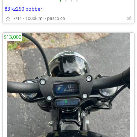
•
•
•
•
83 kz250 bobber
7/11
1000k mi
pasco co
$13,000