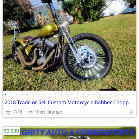
•
•
•
•
•
•
•
•
•
•
•
•
•
•
•
•
•
•
•
•
•
•
•
•
2018 Trade or Sell Custom Motorcycle Bobber Chopper Springer
7/18
1mi
Port Orange
$9,999