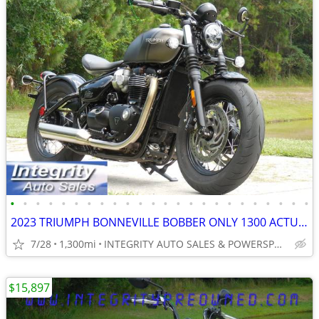
•
•
•
•
•
•
•
•
•
•
•
•
•
•
•
•
•
•
•
•
•
•
•
•
2023 TRIUMPH BONNEVILLE BOBBER ONLY 1300 ACTUAL MILES LIKE NEW BIKE!!!
7/28
1,300mi
INTEGRITY AUTO SALES & POWERSPORTS
$15,897