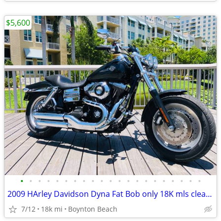
$5,600
•
•
•
•
•
•
•
•
•
•
•
•
•
•
•
•
•
•
•
•
•
2009 HArley Davidson Dyna Fat Bob only 18K mls clean FINANCING
7/12
18k mi
Boynton Beach