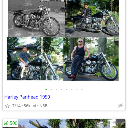
•
•
•
•
•
•
•
•
Harley Panhead 1950
7/14
56k mi
NSB
$8,500