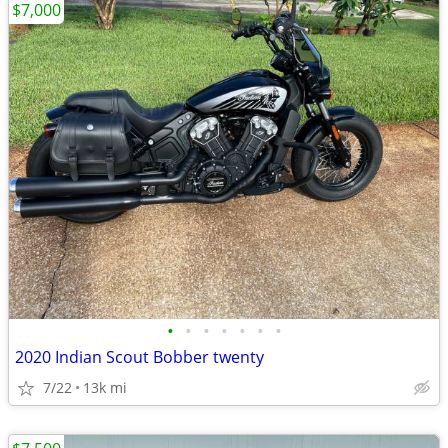
$7,000
•
•
•
•
•
•
•
2020 Indian Scout Bobber twenty
7/22
13k mi