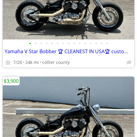
•
•
•
•
•
•
•
•
•
•
•
•
•
•
•
Yamaha V Star Bobber 🏆 CLEANEST IN USA🏆 custom with FL title in hand
7/20
24k mi
collier county
$3,900