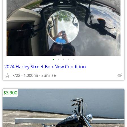
•
•
•
•
•
2024 Harley Street Bob New Condition
7/22
1,000mi
Sunrise
$3,900