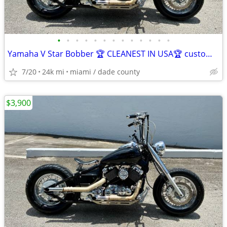
•
•
•
•
•
•
•
•
•
•
•
•
•
Yamaha V Star Bobber 🏆 CLEANEST IN USA🏆 custom with FL title in hand
7/20
24k mi
miami / dade county
$3,900