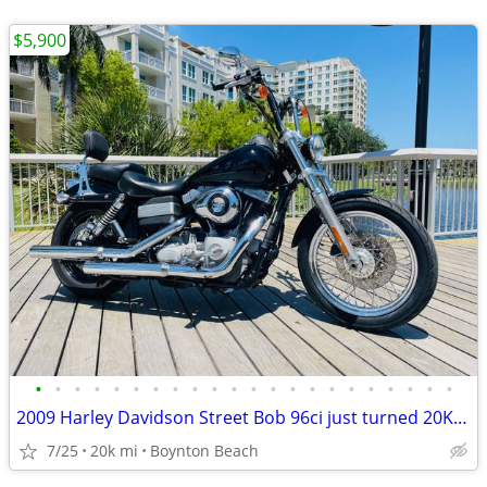
$5,900
•
•
•
•
•
•
•
•
•
•
•
•
•
•
•
•
•
•
•
•
•
•
2009 Harley Davidson Street Bob 96ci just turned 20K FINANCING
7/25
20k mi
Boynton Beach