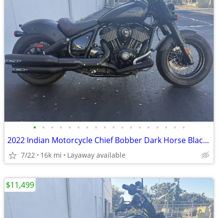
•
•
•
•
•
•
•
•
•
•
•
•
•
•
•
•
•
•
2022 Indian Motorcycle Chief Bobber Dark Horse Black Smoke
7/22
16k mi
Layaway available
$11,499