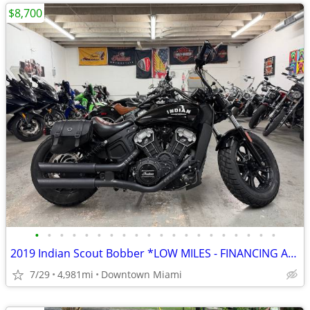
$8,700
•
•
•
•
•
•
•
•
•
•
•
•
•
•
•
•
•
•
•
•
2019 Indian Scout Bobber *LOW MILES - FINANCING AVAILABLE*
7/29
4,981mi
Downtown Miami