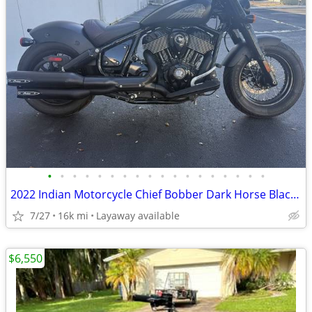
•
•
•
•
•
•
•
•
•
•
•
•
•
•
•
•
•
•
2022 Indian Motorcycle Chief Bobber Dark Horse Black Smoke
7/27
16k mi
Layaway available
$6,550