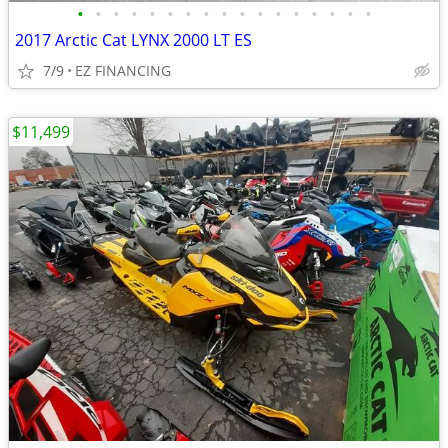
•
•
•
•
•
•
•
•
•
•
•
•
•
•
•
•
•
2017 Arctic Cat LYNX 2000 LT ES
7/9
EZ FINANCING
$11,499