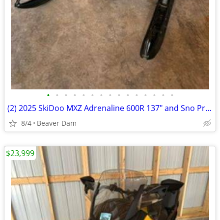
•
•
•
•
•
•
•
•
•
•
•
•
•
•
•
(2) 2025 SkiDoo MXZ Adrenaline 600R 137" and Sno Pro Trailer
8/4
Beaver Dam
$23,999