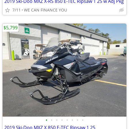
2019 Ski-Doo MXZ X-RS 850 E-TEC Ripsaw 1 25 w Adj Pkg
7/11
WE CAN FINANCE YOU
$5,799
•
•
•
•
•
•
•
•
2019 Ski-Doo MXZ X 850 E-TEC Ripsaw 1 25