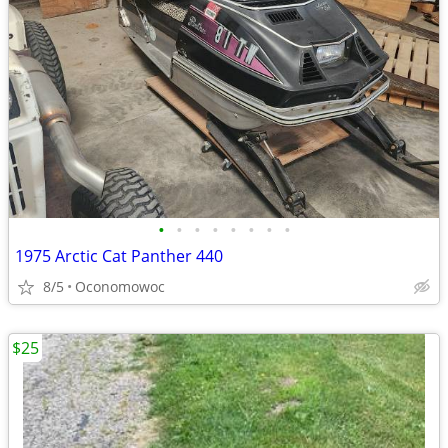
•
•
•
•
•
•
•
•
1975 Arctic Cat Panther 440
8/5
Oconomowoc
$25