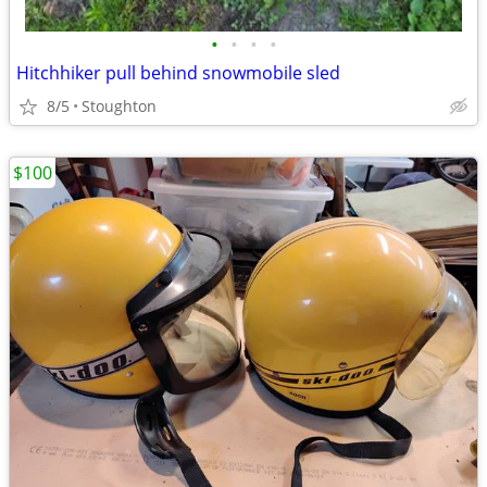
•
•
•
•
Hitchhiker pull behind snowmobile sled
8/5
Stoughton
$100