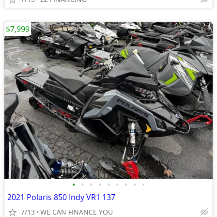
$7,999
•
•
•
•
•
•
•
•
•
2021 Polaris 850 Indy VR1 137
7/13
WE CAN FINANCE YOU