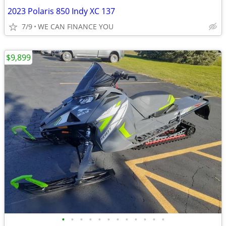
2023 Polaris 850 Indy XC 137
7/9
WE CAN FINANCE YOU
$9,899
•
•
•
•
•
•
•
•
•
•
•
•