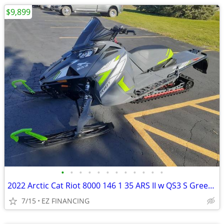
$9,899
•
•
•
•
•
•
•
•
•
•
•
•
2022 Arctic Cat Riot 8000 146 1 35 ARS II w QS3 S Green Full Send
7/15
EZ FINANCING