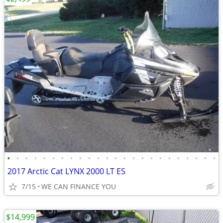
•
•
•
•
•
•
•
•
•
•
•
•
•
•
•
•
•
•
•
•
•
•
•
•
2017 Arctic Cat LYNX 2000 LT ES
7/15
WE CAN FINANCE YOU
$14,999