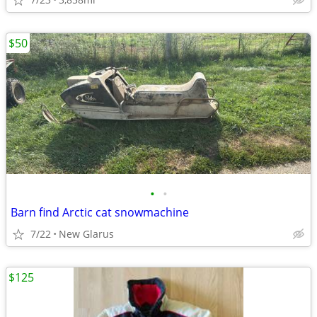
$50
•
•
Barn find Arctic cat snowmachine
7/22
New Glarus
$125