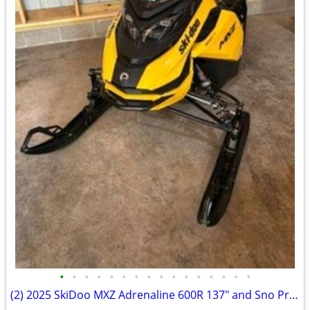
•
•
•
•
•
•
•
•
•
•
•
•
•
•
•
•
(2) 2025 SkiDoo MXZ Adrenaline 600R 137" and Sno Pro Trailer