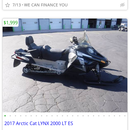
7/13
WE CAN FINANCE YOU
$1,999
•
•
•
•
•
•
•
•
•
•
•
•
•
•
•
•
•
•
•
•
•
•
•
•
2017 Arctic Cat LYNX 2000 LT ES