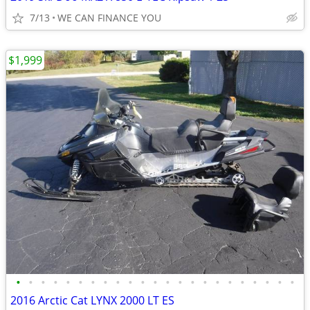
7/13
WE CAN FINANCE YOU
$1,999
•
•
•
•
•
•
•
•
•
•
•
•
•
•
•
•
•
•
•
•
•
•
•
2016 Arctic Cat LYNX 2000 LT ES