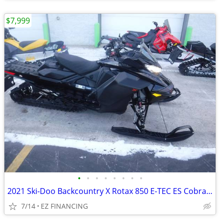
$7,999
•
•
•
•
•
•
•
•
2021 Ski-Doo Backcountry X Rotax 850 E-TEC ES Cobra 1 6 Black
7/14
EZ FINANCING