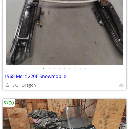
•
•
•
•
•
•
•
•
•
1968 Merc 220E Snowmobile
8/3
Oregon
$700