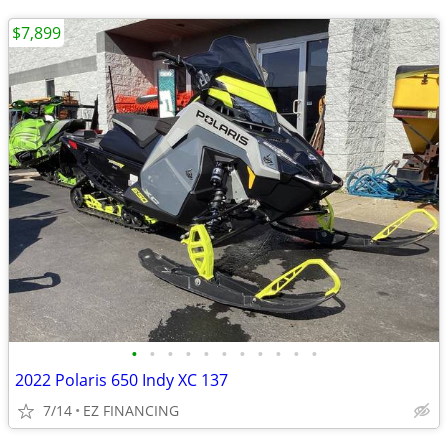
$7,899
•
•
•
•
•
•
•
•
•
•
•
2022 Polaris 650 Indy XC 137
7/14
EZ FINANCING