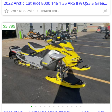
2022 Arctic Cat Riot 8000 146 1 35 ARS II w QS3 S Green Full Send
7/8
4,086mi
EZ FINANCING
$5,799
•
•
•
•
•
•
•
•
•
•
•
•