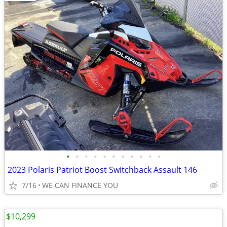
•
•
•
•
•
•
•
•
•
•
•
2023 Polaris Patriot Boost Switchback Assault 146
7/16
WE CAN FINANCE YOU
$10,299