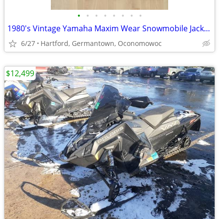
•
•
•
•
•
•
•
•
1980's Vintage Yamaha Maxim Wear Snowmobile Jacket and Bibs
6/27
Hartford, Germantown, Oconomowoc
$12,499