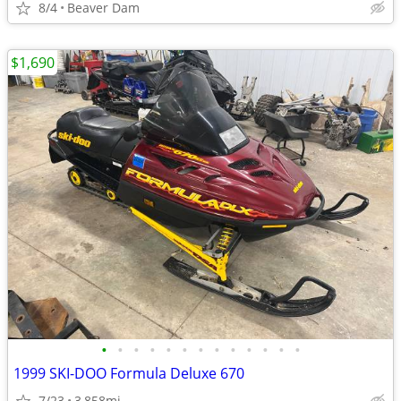
8/4
Beaver Dam
$1,690
•
•
•
•
•
•
•
•
•
•
•
•
•
1999 SKI-DOO Formula Deluxe 670
7/23
3,858mi