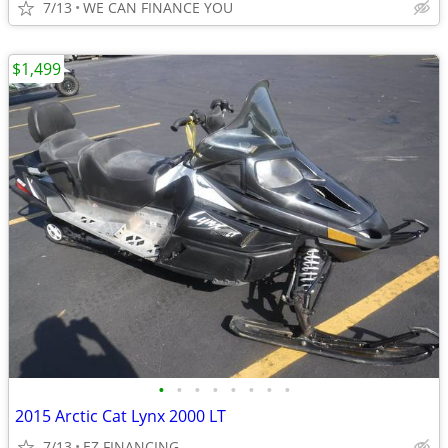
7/13
WE CAN FINANCE YOU
$1,499
•
•
•
•
•
•
•
•
2015 Arctic Cat Lynx 2000 LT
7/13
EZ FINANCING