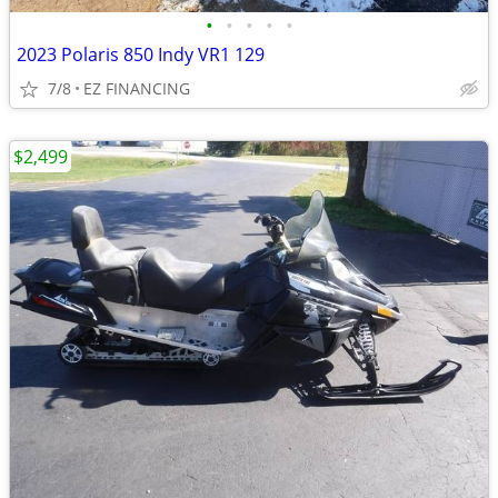
•
•
•
•
•
2023 Polaris 850 Indy VR1 129
7/8
EZ FINANCING
$2,499