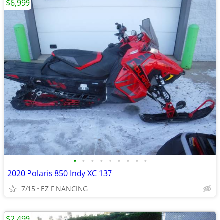
$6,999
•
•
•
•
•
•
•
•
•
2020 Polaris 850 Indy XC 137
7/15
EZ FINANCING
$2,499