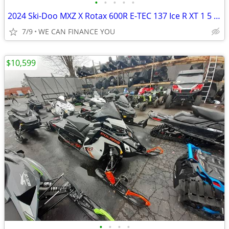
•
•
•
•
•
2024 Ski-Doo MXZ X Rotax 600R E-TEC 137 Ice R XT 1 5 7 2 in Yel
7/9
WE CAN FINANCE YOU
$10,599
•
•
•
•