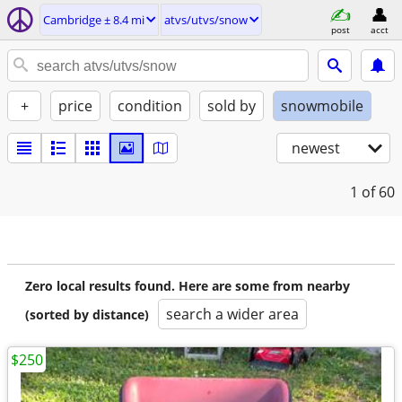
Cambridge ± 8.4 mi
atvs/utvs/snow
post
acct
+
price
condition
sold by
snowmobile
newest
1
of 60
Zero local results found. Here are some from nearby
search a wider area
(sorted by distance)
$250