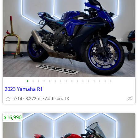
•
•
•
•
•
•
•
•
•
•
•
•
•
•
•
•
2023 Yamaha R1
7/14
3,272mi
Addison, TX
$16,990