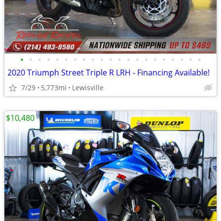
•
•
•
•
•
•
•
•
•
•
•
•
•
•
•
•
•
•
•
•
•
2020 Triumph Street Triple R LRH - Financing Available!
7/29
5,773mi
Lewisville
$10,480