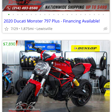
•
•
•
•
•
•
•
•
•
•
•
•
•
•
•
•
•
•
•
•
•
•
2020 Ducati Monster 797 Plus - Financing Available!
7/29
1,875mi
Lewisville
$7,890