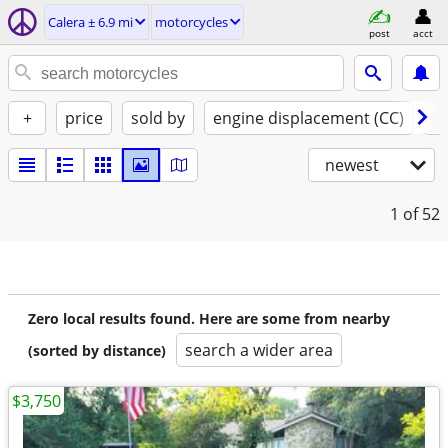
Calera ± 6.9 mi
motorcycles
post
acct
+
price
sold by
engine displacement (CC)
st
newest
1
of 52
Zero local results found. Here are some from nearby
search a wider area
(sorted by distance)
$3,750