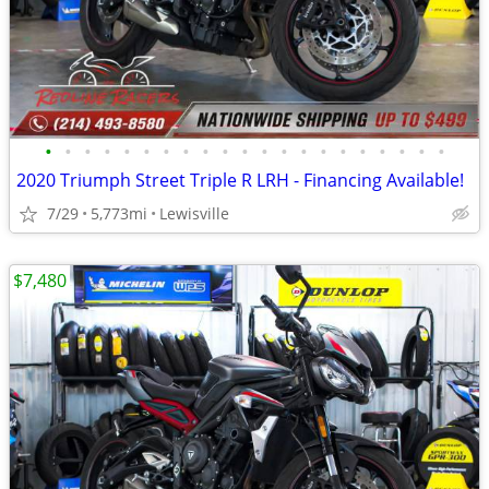
•
•
•
•
•
•
•
•
•
•
•
•
•
•
•
•
•
•
•
•
•
2020 Triumph Street Triple R LRH - Financing Available!
7/29
5,773mi
Lewisville
$7,480