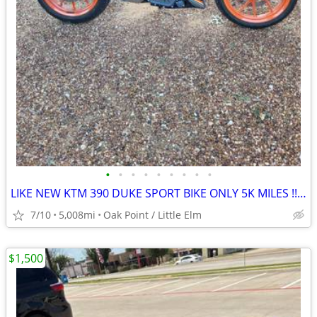
•
•
•
•
•
•
•
•
•
LIKE NEW KTM 390 DUKE SPORT BIKE ONLY 5K MILES !!obo!!
7/10
5,008mi
Oak Point / Little Elm
$1,500