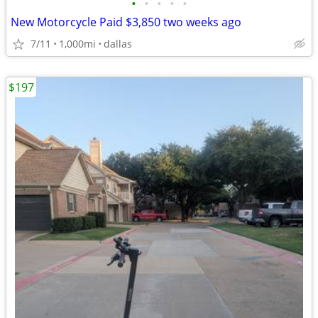
•
•
•
•
•
New Motorcycle Paid $3,850 two weeks ago
7/11
1,000mi
dallas
$197