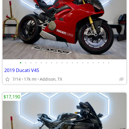
•
•
•
•
•
•
•
•
•
•
•
•
•
•
•
•
•
•
2019 Ducati V4S
7/14
17k mi
Addison, TX
$17,190