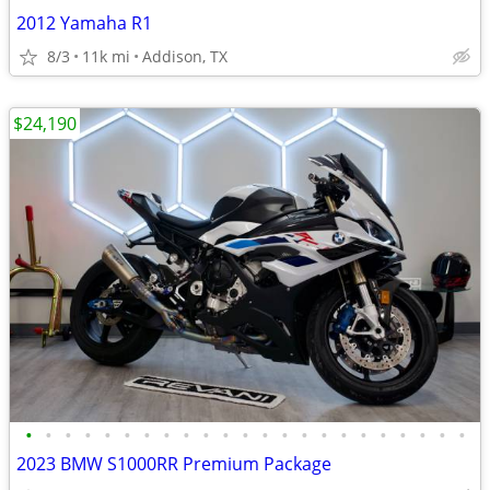
2012 Yamaha R1
8/3
11k mi
Addison, TX
$24,190
•
•
•
•
•
•
•
•
•
•
•
•
•
•
•
•
•
•
•
•
•
•
•
2023 BMW S1000RR Premium Package