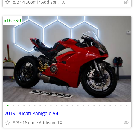
8/3
4,963mi
Addison, TX
$16,390
•
•
•
•
•
•
•
•
•
•
•
•
•
•
•
•
•
•
•
•
•
•
•
2019 Ducati Panigale V4
8/3
16k mi
Addison, TX