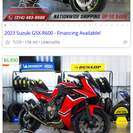
•
•
•
•
•
•
•
•
•
•
•
•
•
•
•
•
•
•
•
•
•
•
•
•
2023 Suzuki GSX-R600 - Financing Available!
7/29
15k mi
Lewisville
$6,890