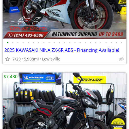
•
•
•
•
•
•
•
•
•
•
•
•
•
•
•
•
•
•
•
•
•
•
•
2025 KAWASAKI NINA ZX-6R ABS - Financing Available!
7/29
5,908mi
Lewisville
$7,480