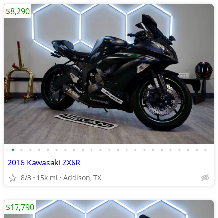
$8,290
•
•
•
•
•
•
•
•
•
•
•
•
•
•
•
•
•
•
•
•
•
•
•
2016 Kawasaki ZX6R
8/3
15k mi
Addison, TX
$17,790