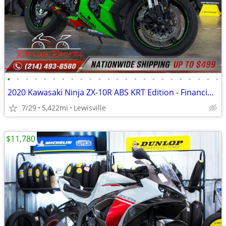
•
•
•
•
•
•
•
•
•
•
•
•
•
•
•
•
•
•
•
•
•
•
•
•
2020 Kawasaki Ninja ZX-10R ABS KRT Edition - Financing Available!
7/29
5,422mi
Lewisville
$11,780