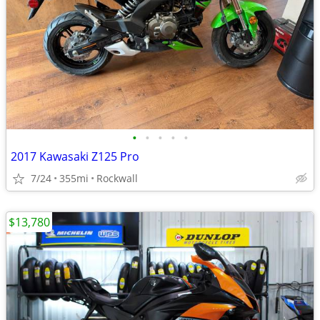
•
•
•
•
•
2017 Kawasaki Z125 Pro
7/24
355mi
Rockwall
$13,780