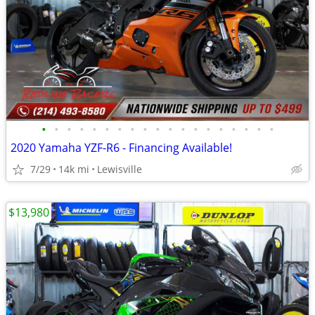
•
•
•
•
•
•
•
•
•
•
•
•
•
•
•
•
•
•
•
2020 Yamaha YZF-R6 - Financing Available!
7/29
14k mi
Lewisville
$13,980