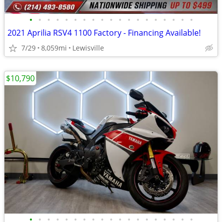
•
•
•
•
•
•
•
•
•
•
•
•
•
•
•
•
•
•
•
2021 Aprilia RSV4 1100 Factory - Financing Available!
7/29
8,059mi
Lewisville
$10,790
•
•
•
•
•
•
•
•
•
•
•
•
•
•
•
•
•
•
•