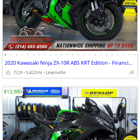
•
•
•
•
•
•
•
•
•
•
•
•
•
•
•
•
•
•
•
•
•
•
•
•
2020 Kawasaki Ninja ZX-10R ABS KRT Edition - Financing Available!
7/29
5,422mi
Lewisville
$13,980