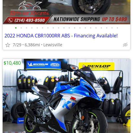
•
•
•
•
•
•
•
•
•
•
•
•
•
•
•
•
•
•
•
•
2022 HONDA CBR1000RR ABS - Financing Available!
7/29
6,386mi
Lewisville
$10,480