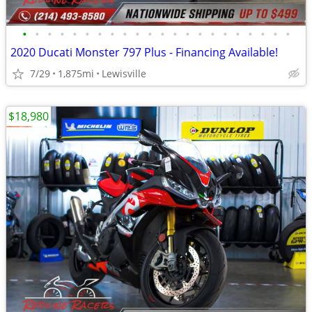
•
•
•
•
•
•
•
•
•
•
•
•
•
•
•
•
•
•
•
•
•
•
2020 Ducati Monster 797 Plus - Financing Available!
7/29
1,875mi
Lewisville
$18,980