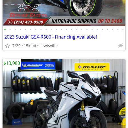
•
•
•
•
•
•
•
•
•
•
•
•
•
•
•
•
•
•
•
•
•
•
•
•
2023 Suzuki GSX-R600 - Financing Available!
7/29
15k mi
Lewisville
$13,980