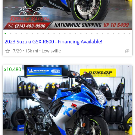
•
•
•
•
•
•
•
•
•
•
•
•
•
•
•
•
•
•
•
•
•
•
•
•
2023 Suzuki GSX-R600 - Financing Available!
7/29
15k mi
Lewisville
$10,480