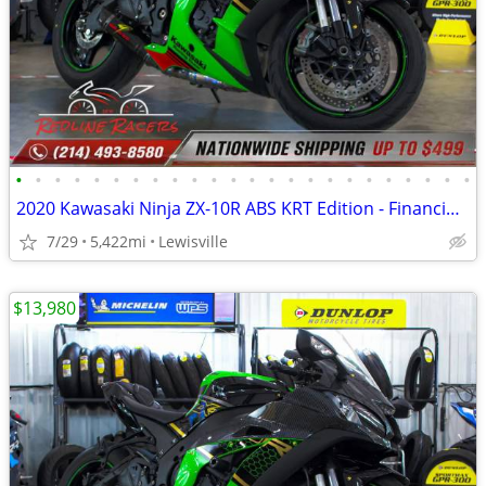
•
•
•
•
•
•
•
•
•
•
•
•
•
•
•
•
•
•
•
•
•
•
•
•
2020 Kawasaki Ninja ZX-10R ABS KRT Edition - Financing Available!
7/29
5,422mi
Lewisville
$13,980