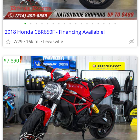
•
•
•
•
•
•
•
•
•
•
•
•
•
•
•
•
•
2018 Honda CBR650F - Financing Available!
7/29
16k mi
Lewisville
$7,890