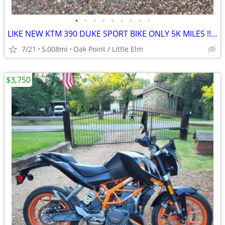
•
•
•
•
•
•
•
•
•
LIKE NEW KTM 390 DUKE SPORT BIKE ONLY 5K MILES !!obo!!
7/21
5,008mi
Oak Point / Little Elm
$3,750