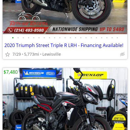
•
•
•
•
•
•
•
•
•
•
•
•
•
•
•
•
•
•
•
•
•
2020 Triumph Street Triple R LRH - Financing Available!
7/29
5,773mi
Lewisville
$7,480