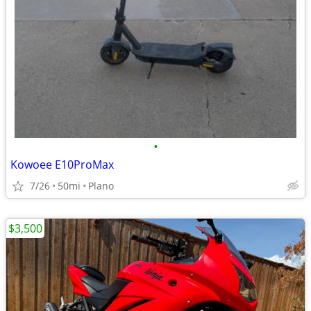
•
Kowoee E10ProMax
7/26
50mi
Plano
$3,500