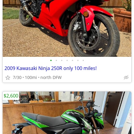
•
•
•
•
•
•
•
2009 Kawasaki Ninja 250R only 100 miles!
7/30
100mi
north DFW
$2,600