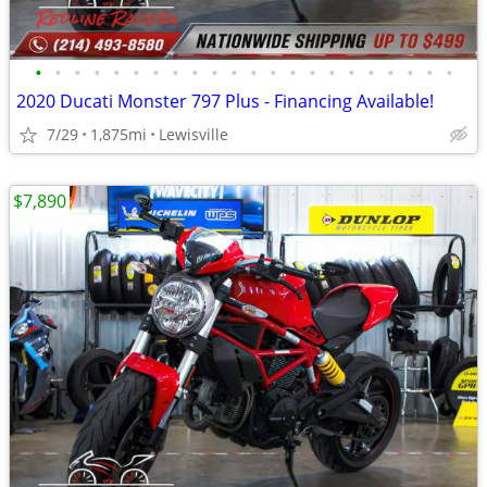
•
•
•
•
•
•
•
•
•
•
•
•
•
•
•
•
•
•
•
•
•
•
2020 Ducati Monster 797 Plus - Financing Available!
7/29
1,875mi
Lewisville
$7,890