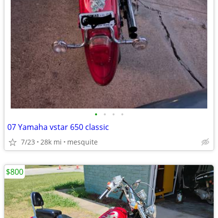
•
•
•
•
07 Yamaha vstar 650 classic
7/23
28k mi
mesquite
$800