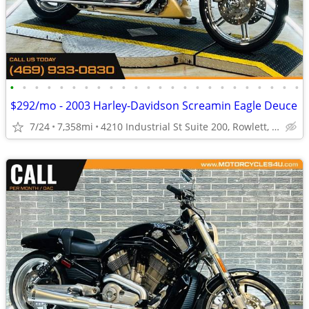
•
•
•
•
•
•
•
•
•
•
•
•
•
•
•
•
•
•
•
•
•
•
•
•
$292/mo - 2003 Harley-Davidson Screamin Eagle Deuce
7/24
7,358mi
4210 Industrial St Suite 200, Rowlett, TX 75088