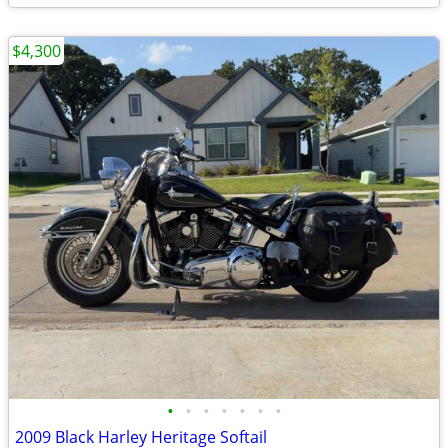
$4,300
•
•
•
•
•
•
•
2009 Black Harley Heritage Softail