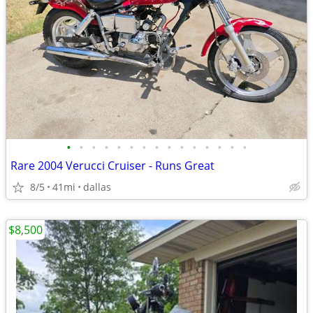
•
•
•
•
•
•
•
•
•
•
•
•
•
•
•
Rare 2004 Verucci Cruiser - Runs Great
8/5
41mi
dallas
$8,500