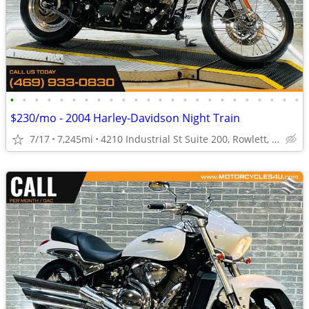
•
•
•
•
•
•
•
•
•
•
•
•
•
•
•
•
•
•
•
•
•
•
•
•
$230/mo - 2004 Harley-Davidson Night Train
7/17
7,245mi
4210 Industrial St Suite 200, Rowlett, TX 75088