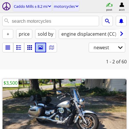
Caddo Mills ± 8.2 mi
motorcycles
post
acct
+
price
sold by
engine displacement (CC)
st
newest
1 - 2
of 60
$3,500