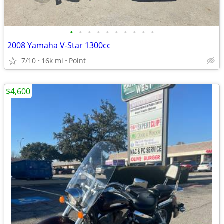
•
•
•
•
•
•
•
•
•
•
2008 Yamaha V-Star 1300cc
7/10
16k mi
Point
$4,600