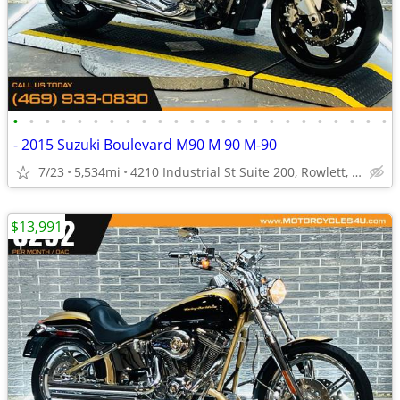
•
•
•
•
•
•
•
•
•
•
•
•
•
•
•
•
•
•
•
•
•
•
•
•
- 2015 Suzuki Boulevard M90 M 90 M-90
7/23
5,534mi
4210 Industrial St Suite 200, Rowlett, TX 75088
$13,991