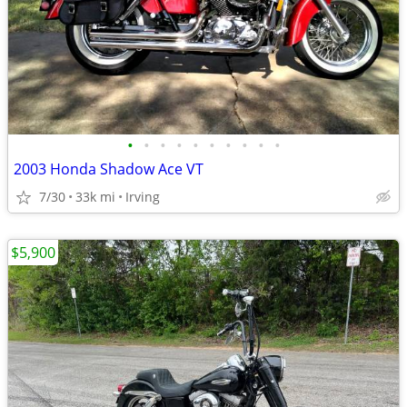
•
•
•
•
•
•
•
•
•
•
2003 Honda Shadow Ace VT
7/30
33k mi
Irving
$5,900