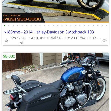
•
•
•
•
•
•
•
•
•
•
•
•
•
•
•
•
•
•
•
•
•
•
•
•
$188/mo - 2014 Harley-Davidson Switchback 103
8/8
28k
4210 Industrial St Suite 200, Rowlett, TX 75088
mi
$8,000