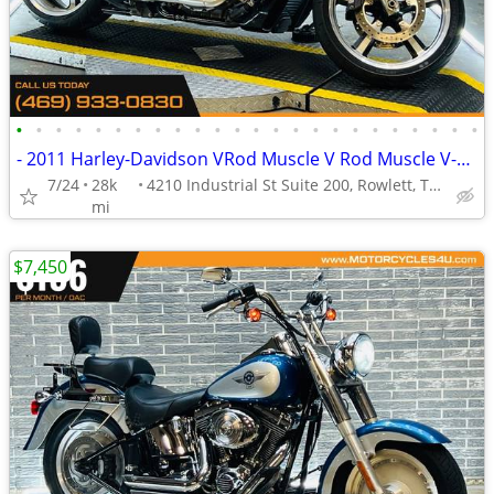
•
•
•
•
•
•
•
•
•
•
•
•
•
•
•
•
•
•
•
•
•
•
•
•
- 2011 Harley-Davidson VRod Muscle V Rod Muscle V-Rod Muscle
7/24
28k
4210 Industrial St Suite 200, Rowlett, TX 75088
mi
$7,450