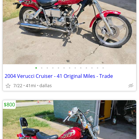
•
•
•
•
•
•
•
•
•
•
•
•
•
2004 Verucci Cruiser - 41 Original Miles - Trade
7/22
41mi
dallas
$800