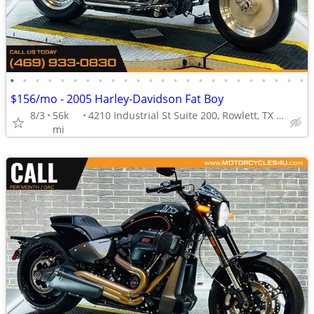
•
•
•
•
•
•
•
•
•
•
•
•
•
•
•
•
•
•
•
•
•
•
•
•
$156/mo - 2005 Harley-Davidson Fat Boy
8/3
56k
4210 Industrial St Suite 200, Rowlett, TX 75088
mi