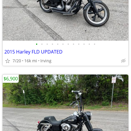
•
•
•
•
•
•
•
•
•
•
•
•
2015 Harley FLD UPDATED
7/20
16k mi
Irving
$6,900