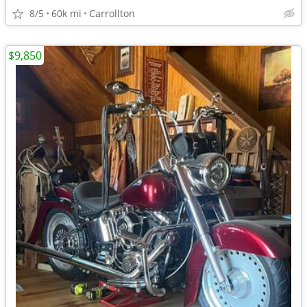
8/5
60k mi
Carrollton
$9,850