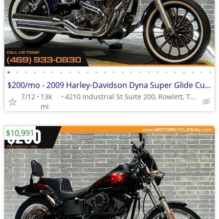
•
•
•
•
•
•
•
•
•
•
•
•
•
•
•
•
•
•
•
•
•
•
•
•
$200/mo - 2009 Harley-Davidson Dyna Super Glide Custom FXDC
7/12
13k
4210 Industrial St Suite 200, Rowlett, TX 75088
mi
$10,991