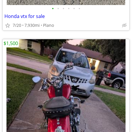
•
•
•
•
•
•
Honda vtx for sale
7/20
7,930mi
Plano
$1,500