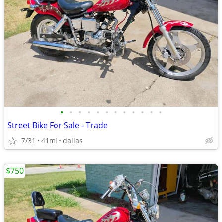
•
•
•
•
•
•
•
•
•
•
•
•
Street Bike For Sale - Trade
7/31
41mi
dallas
$750