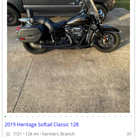
•
•
•
•
•
•
•
•
•
•
•
•
•
•
•
•
•
•
•
•
•
•
•
•
2019 Heritage Softail Classic 128
7/21
12k mi
Farmers Branch