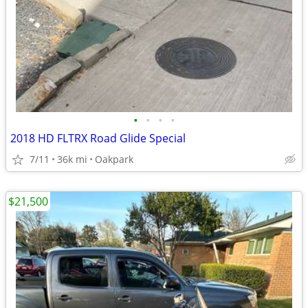
•
•
•
•
2018 HD FLTRX Road Glide Special
7/11
36k mi
Oakpark
$21,500