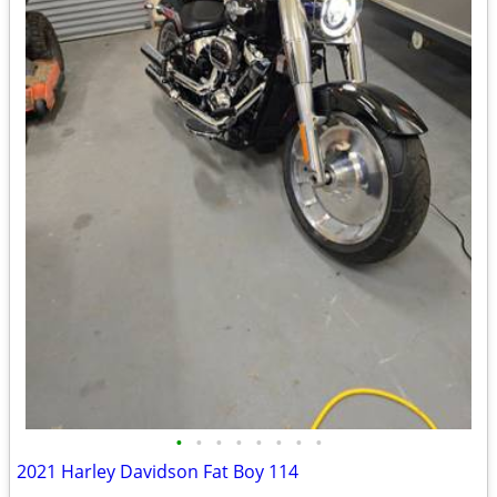
•
•
•
•
•
•
•
•
2021 Harley Davidson Fat Boy 114