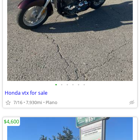
•
•
•
•
•
•
Honda vtx for sale
7/16
7,930mi
Plano
$4,600