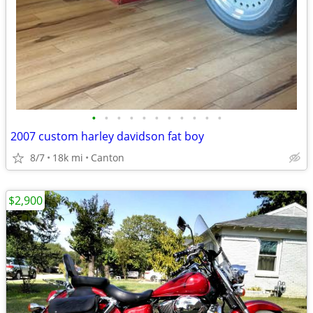
•
•
•
•
•
•
•
•
•
•
•
2007 custom harley davidson fat boy
8/7
18k mi
Canton
$2,900