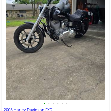
•
•
•
•
•
•
2008 Harley Davidson FXD