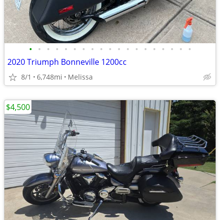
•
•
•
•
•
•
•
•
•
•
•
•
•
•
•
•
•
•
•
2020 Triumph Bonneville 1200cc
8/1
6,748mi
Melissa
$4,500