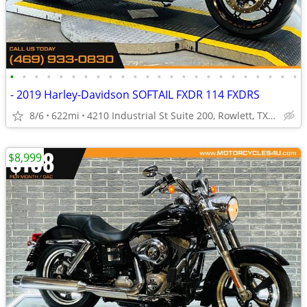
•
•
•
•
•
•
•
•
•
•
•
•
•
•
•
•
•
•
•
•
•
•
•
•
- 2019 Harley-Davidson SOFTAIL FXDR 114 FXDRS
8/6
622mi
4210 Industrial St Suite 200, Rowlett, TX 75088
$8,999