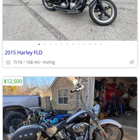
•
•
•
•
•
•
•
•
•
•
•
•
2015 Harley FLD
7/16
16k mi
Irving
$12,500