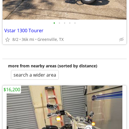
•
•
•
•
•
Vstar 1300 Tourer
8/2
36k mi
Greenville, TX
more from nearby areas (sorted by distance)
search a wider area
$16,200