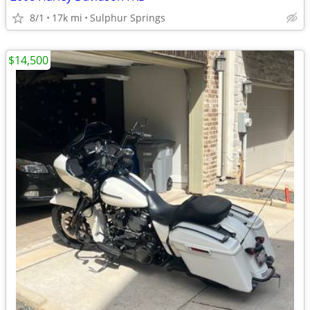
8/1
17k mi
Sulphur Springs
$14,500