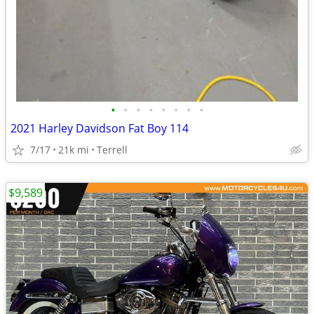
•
•
•
•
•
•
•
•
2021 Harley Davidson Fat Boy 114
7/17
21k mi
Terrell
$9,589