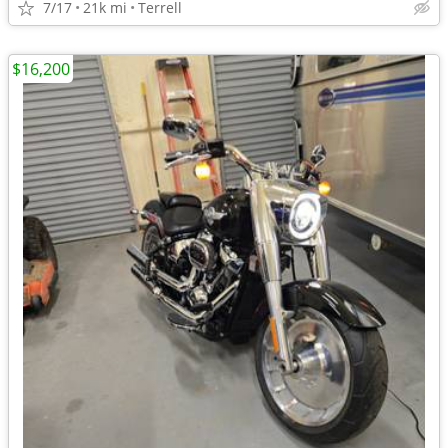
7/17
21k mi
Terrell
$16,200