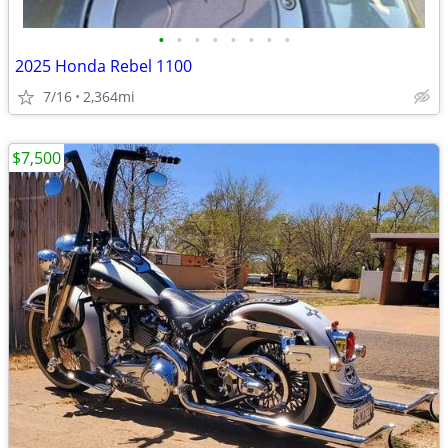
•
•
•
•
•
•
•
•
2025 Honda Rebel 1100
7/16
2,364mi
$7,500