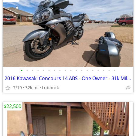
•
•
•
•
•
•
•
•
•
•
•
•
•
•
•
•
•
•
2016 Kawasaki Concours 14 ABS - One Owner - 31k Miles - Meticulously M
7/19
32k mi
Lubbock
$22,500