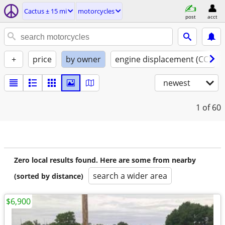
Cactus ± 15 mi
motorcycles
post
acct
+
price
by owner
engine displacement (CC)
newest
1
of 60
Zero local results found. Here are some from nearby
search a wider area
(sorted by distance)
$6,900