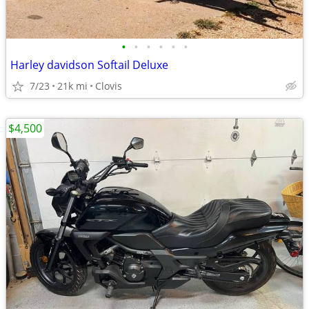
•
•
•
•
•
•
Harley davidson Softail Deluxe
7/23
21k mi
Clovis
$4,500