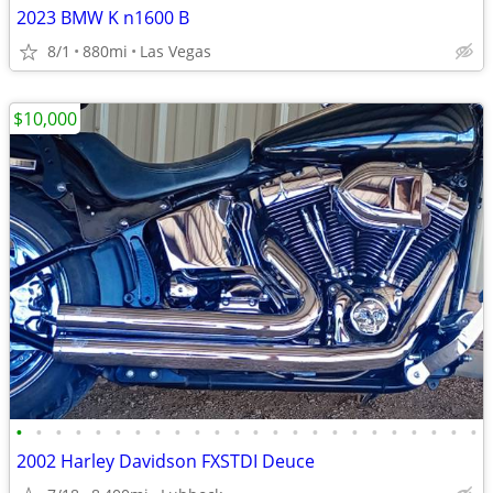
2023 BMW K n1600 B
8/1
880mi
Las Vegas
$10,000
•
•
•
•
•
•
•
•
•
•
•
•
•
•
•
•
•
•
•
•
•
•
•
•
2002 Harley Davidson FXSTDI Deuce