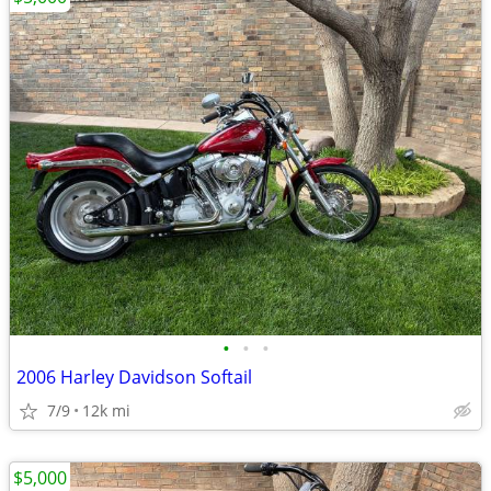
•
•
•
2006 Harley Davidson Softail
7/9
12k mi
$5,000