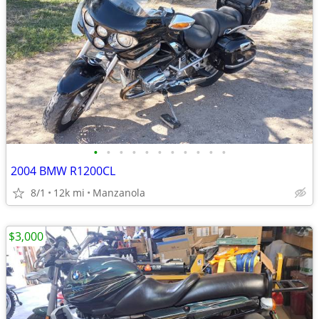
•
•
•
•
•
•
•
•
•
•
•
2004 BMW R1200CL
8/1
12k mi
Manzanola
$3,000