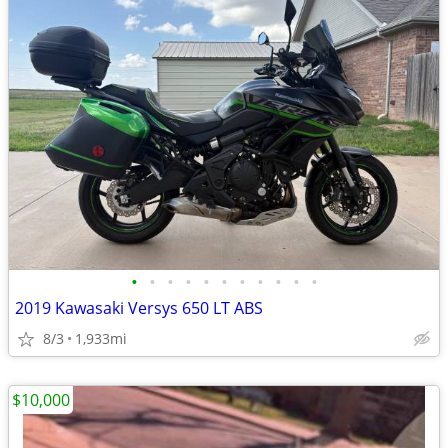
•
•
•
•
•
•
•
•
•
•
•
2019 Kawasaki Versys 650 LT ABS
8/3
1,933mi
$10,000