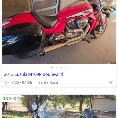
•
•
•
•
2013 Suzuki M109R Boulevard
7/25
9,143mi
Santa Rosa
$3,500