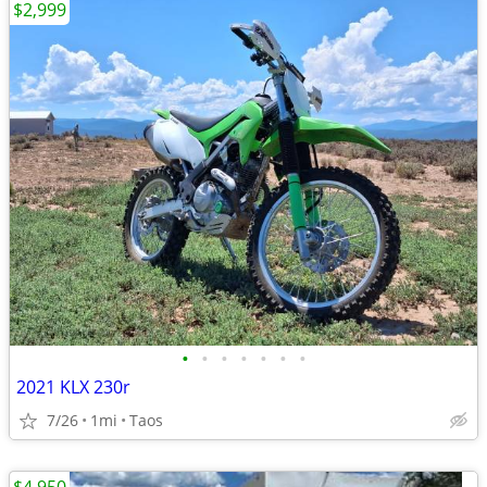
$2,999
•
•
•
•
•
•
•
2021 KLX 230r
7/26
1mi
Taos