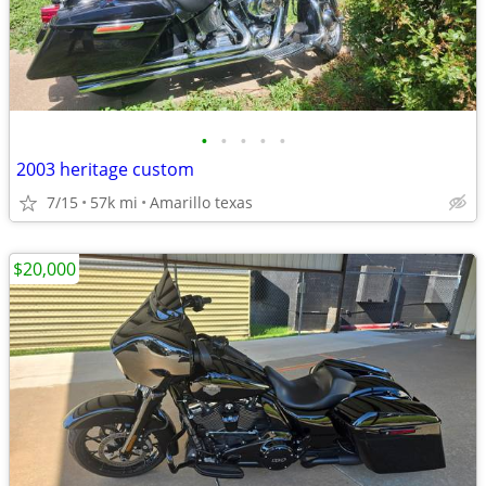
•
•
•
•
•
2003 heritage custom
7/15
57k mi
Amarillo texas
$20,000