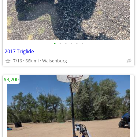
•
•
•
•
•
•
2017 Triglide
7/16
66k mi
Walsenburg
$3,200