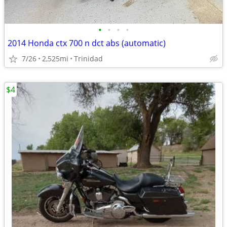
•
•
•
•
2014 Honda ctx 700 n dct abs (automatic)
7/26
2,525mi
Trinidad
$4