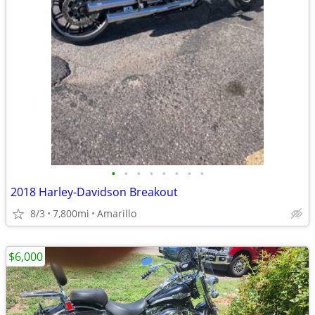
•
•
•
•
•
•
•
•
2018 Harley-Davidson Breakout
8/3
7,800mi
Amarillo
$6,000