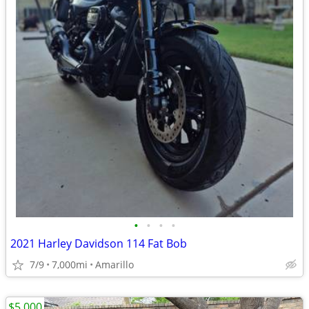
•
•
•
•
2021 Harley Davidson 114 Fat Bob
7/9
7,000mi
Amarillo
$5,000