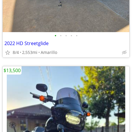
•
•
•
•
•
2022 HD Streetglide
8/4
2,553mi
Amarillo
$13,500