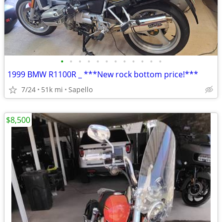
•
•
•
•
•
•
•
•
•
•
•
•
1999 BMW R1100R _ ***New rock bottom price!***
7/24
51k mi
Sapello
$8,500