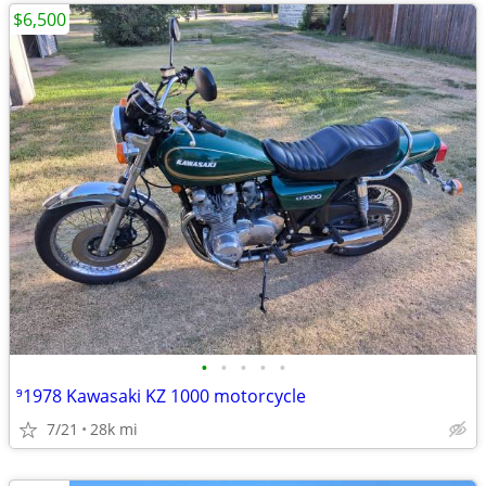
$6,500
•
•
•
•
•
⁹1978 Kawasaki KZ 1000 motorcycle
7/21
28k mi