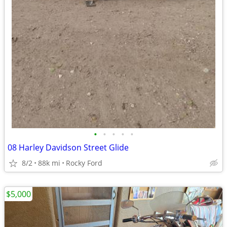
•
•
•
•
•
08 Harley Davidson Street Glide
8/2
88k mi
Rocky Ford
$5,000