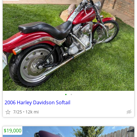
•
•
2006 Harley Davidson Softail
7/25
12k mi
$19,000