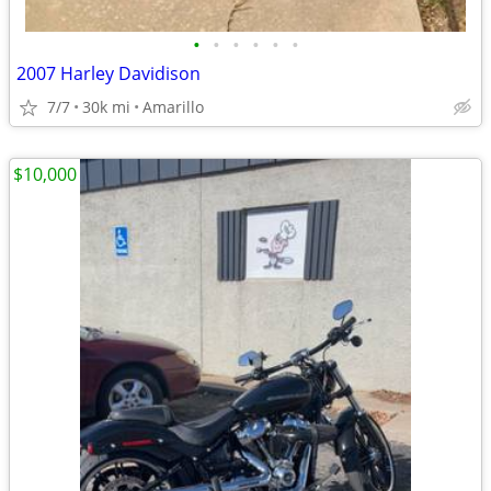
•
•
•
•
•
•
2007 Harley Davidison
7/7
30k mi
Amarillo
$10,000