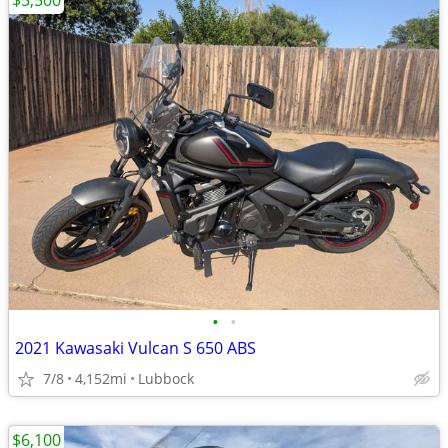
$5,500
•
•
2021 Kawasaki Vulcan S 650 ABS
7/8
4,152mi
Lubbock
$6,100