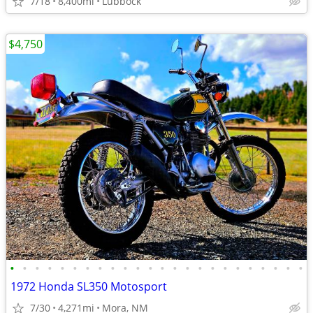
7/18
8,400mi
Lubbock
$4,750
•
•
•
•
•
•
•
•
•
•
•
•
•
•
•
•
•
•
•
•
•
•
•
•
1972 Honda SL350 Motosport
7/30
4,271mi
Mora, NM