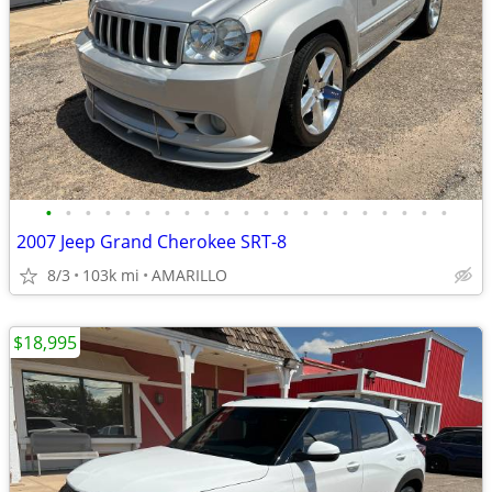
•
•
•
•
•
•
•
•
•
•
•
•
•
•
•
•
•
•
•
•
•
2007 Jeep Grand Cherokee SRT-8
8/3
103k mi
AMARILLO
$18,995