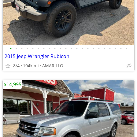
•
•
•
•
•
•
•
•
•
•
•
•
•
•
•
•
•
•
•
•
•
•
2015 Jeep Wrangler Rubicon
8/4
104k mi
AMARILLO
$14,995