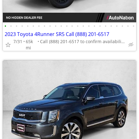
•
•
•
•
•
•
•
•
•
•
•
•
•
•
•
•
•
•
•
•
•
•
•
•
2023 Toyota 4Runner SR5 Call (888) 201-6517
7/31
65k
Call (888) 201-6517 to confirm availability - May 14th
mi