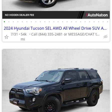
•
•
•
•
•
•
•
•
•
•
•
•
•
•
•
•
•
•
•
•
•
•
•
•
2024 Hyundai Tucson SEL AWD All Wheel Drive SUV AUTONATION
7/31
54k
Call (844) 335-2481 or MESSAGE/CHAT to confirm availability
mi