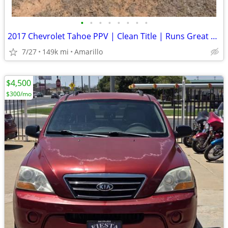
•
•
•
•
•
•
•
•
2017 Chevrolet Tahoe PPV | Clean Title | Runs Great | Cold A/C
7/27
149k mi
Amarillo
$4,500
$300/mo