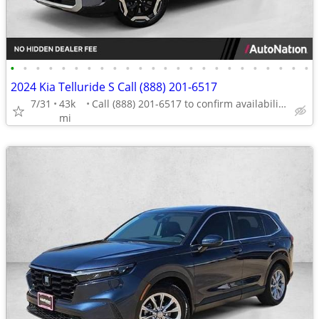
•
•
•
•
•
•
•
•
•
•
•
•
•
•
•
•
•
•
•
•
•
•
•
•
2024 Kia Telluride S Call (888) 201-6517
7/31
43k
Call (888) 201-6517 to confirm availability - May 14th
mi