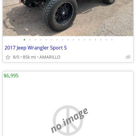
•
•
•
•
•
•
•
•
•
•
•
•
•
•
•
•
•
2017 Jeep Wrangler Sport S
8/5
85k mi
AMARILLO
$6,995
no image