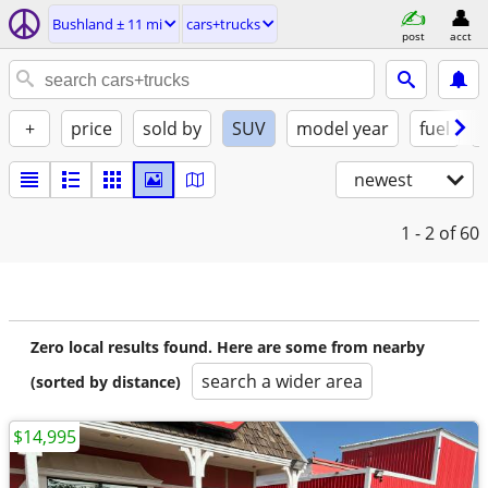
Bushland ± 11 mi
cars+trucks
post
acct
+
price
sold by
SUV
model year
fuel
newest
1 - 2
of 60
Zero local results found. Here are some from nearby
search a wider area
(sorted by distance)
$14,995