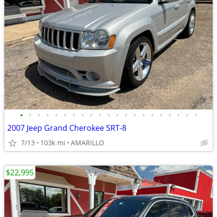
•
•
•
•
•
•
•
•
•
•
•
•
•
•
•
•
•
•
•
•
•
2007 Jeep Grand Cherokee SRT-8
7/13
103k mi
AMARILLO
$22,995