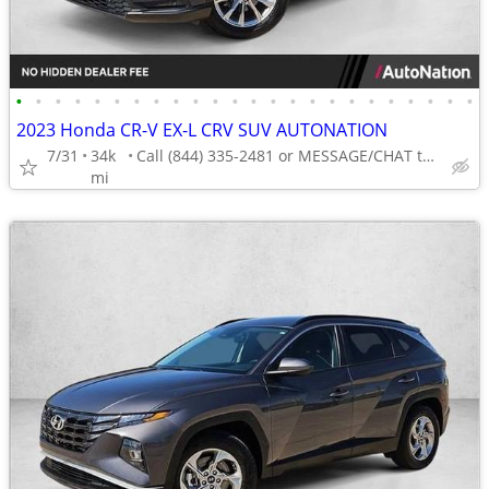
•
•
•
•
•
•
•
•
•
•
•
•
•
•
•
•
•
•
•
•
•
•
•
•
2023 Honda CR-V EX-L CRV SUV AUTONATION
7/31
34k
Call (844) 335-2481 or MESSAGE/CHAT to confirm availability
mi