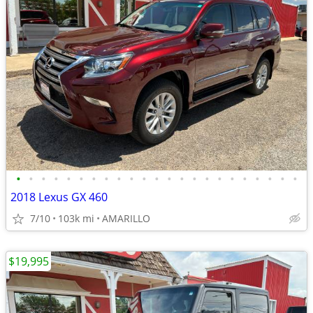
•
•
•
•
•
•
•
•
•
•
•
•
•
•
•
•
•
•
•
•
•
•
•
2018 Lexus GX 460
7/10
103k mi
AMARILLO
$19,995