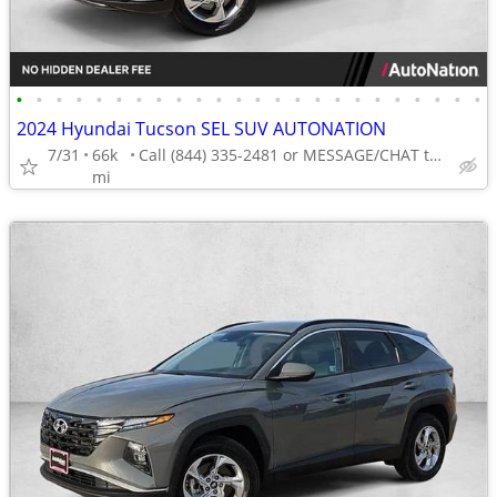
•
•
•
•
•
•
•
•
•
•
•
•
•
•
•
•
•
•
•
•
•
•
•
•
2024 Hyundai Tucson SEL SUV AUTONATION
7/31
66k
Call (844) 335-2481 or MESSAGE/CHAT to confirm availability
mi