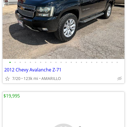
•
•
•
•
•
•
•
•
•
•
•
•
•
•
•
•
•
•
•
•
•
•
2012 Chevy Avalanche Z-71
7/20
123k mi
AMARILLO
$19,995