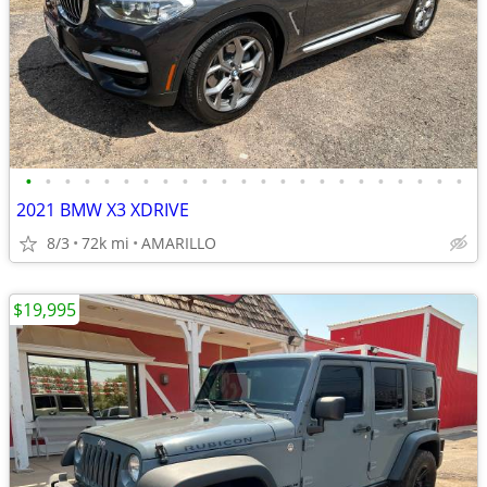
•
•
•
•
•
•
•
•
•
•
•
•
•
•
•
•
•
•
•
•
•
•
•
2021 BMW X3 XDRIVE
8/3
72k mi
AMARILLO
$19,995