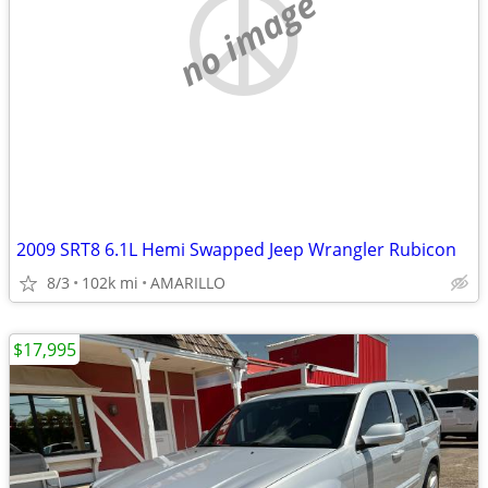
no image
2009 SRT8 6.1L Hemi Swapped Jeep Wrangler Rubicon
8/3
102k mi
AMARILLO
$17,995