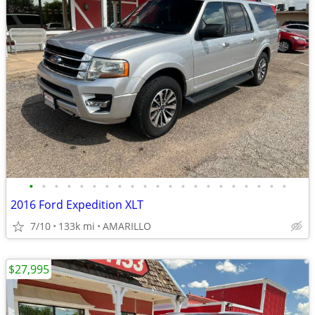
•
•
•
•
•
•
•
•
•
•
•
•
•
•
•
•
•
•
•
•
•
2016 Ford Expedition XLT
7/10
133k mi
AMARILLO
$27,995