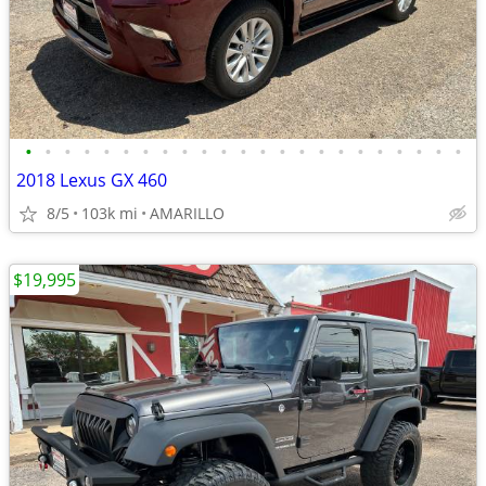
•
•
•
•
•
•
•
•
•
•
•
•
•
•
•
•
•
•
•
•
•
•
•
2018 Lexus GX 460
8/5
103k mi
AMARILLO
$19,995