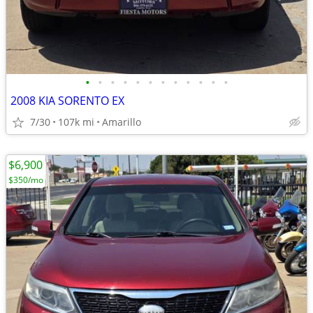
•
•
•
•
•
•
•
•
•
•
•
•
2008 KIA SORENTO EX
7/30
107k mi
Amarillo
$6,900
$350/mo