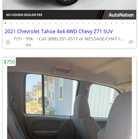
•
•
•
•
•
•
•
•
•
•
•
•
•
•
•
•
•
•
•
•
•
•
•
•
2021 Chevrolet Tahoe 4x4 4WD Chevy Z71 SUV
7/31
95k
Call (888) 201-6517 or MESSAGE/CHAT to confirm availability
mi
$750