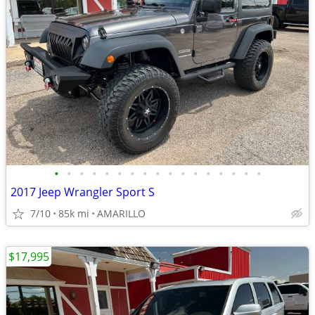
•
•
•
•
•
•
•
•
•
•
•
•
•
•
•
•
•
2017 Jeep Wrangler Sport S
7/10
85k mi
AMARILLO
$17,995