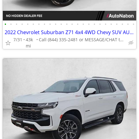
•
•
•
•
•
•
•
•
•
•
•
•
•
•
•
•
•
•
•
•
•
•
•
•
2022 Chevrolet Suburban Z71 4x4 4WD Chevy SUV AUTONATION
7/31
43k
Call (844) 335-2481 or MESSAGE/CHAT to confirm availability
mi