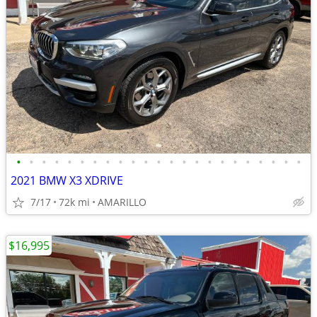
•
•
•
•
•
•
•
•
•
•
•
•
•
•
•
•
•
•
•
•
•
•
•
2021 BMW X3 XDRIVE
7/17
72k mi
AMARILLO
$16,995