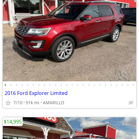
•
•
•
•
•
•
•
•
•
•
•
•
•
•
•
•
•
•
•
•
•
•
•
•
2016 Ford Explorer Limited
7/10
91k mi
AMARILLO
$14,995