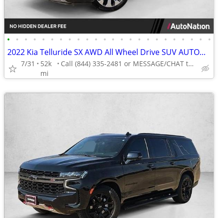
•
•
•
•
•
•
•
•
•
•
•
•
•
•
•
•
•
•
•
•
•
•
•
•
2022 Kia Telluride SX AWD All Wheel Drive SUV AUTONATION
7/31
52k
Call (844) 335-2481 or MESSAGE/CHAT to confirm availability
mi