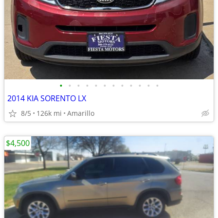
•
•
•
•
•
•
•
•
•
•
•
•
2014 KIA SORENTO LX
8/5
126k mi
Amarillo
$4,500