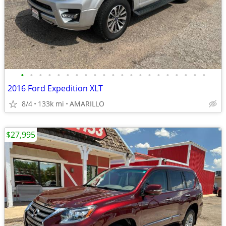
•
•
•
•
•
•
•
•
•
•
•
•
•
•
•
•
•
•
•
•
•
2016 Ford Expedition XLT
8/4
133k mi
AMARILLO
$27,995