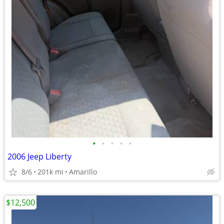
•
•
•
•
•
2006 Jeep Liberty
8/6
201k mi
Amarillo
$12,500