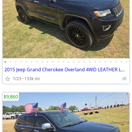
•
•
•
•
•
•
•
•
•
•
•
•
•
•
•
•
•
•
•
•
•
•
•
•
2015 Jeep Grand Cherokee Overland 4WD LEATHER LOADED ROOF RUNS&DRIVE
7/23
133k mi
$9,860