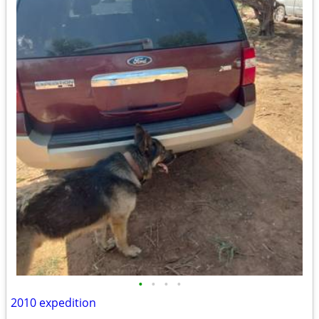
•
•
•
•
2010 expedition