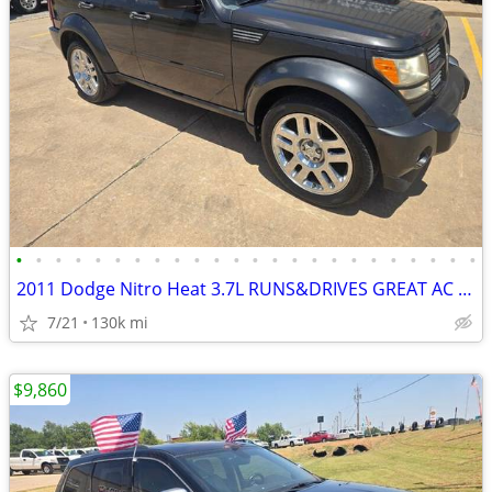
•
•
•
•
•
•
•
•
•
•
•
•
•
•
•
•
•
•
•
•
•
•
•
•
2011 Dodge Nitro Heat 3.7L RUNS&DRIVES GREAT AC COLD GOOD TIRES
7/21
130k mi
$9,860