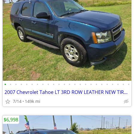
•
•
•
•
•
•
•
•
•
•
•
•
•
•
•
•
•
•
•
•
•
•
•
•
2007 Chevrolet Tahoe LT 3RD ROW LEATHER NEW TIRES.RUNS&DRIVES GREAT!
7/14
149k mi
$6,998