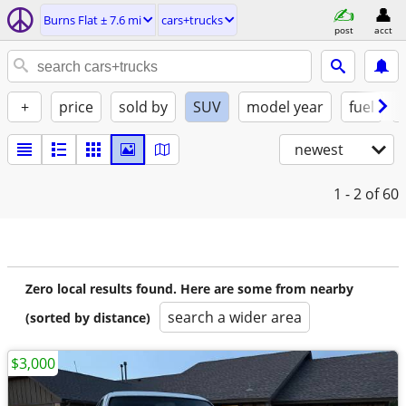
Burns Flat ± 7.6 mi
cars+trucks
post
acct
+
price
sold by
SUV
model year
fuel
newest
1 - 2
of 60
Zero local results found. Here are some from nearby
search a wider area
(sorted by distance)
$3,000