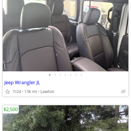
•
•
•
•
•
•
•
Jeep Wrangler JL
7/24
13k mi
Lawton
$2,500