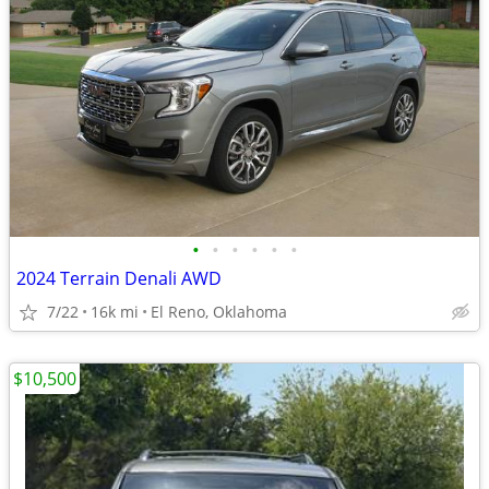
•
•
•
•
•
•
2024 Terrain Denali AWD
7/22
16k mi
El Reno, Oklahoma
$10,500