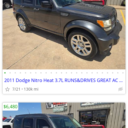
•
•
•
•
•
•
•
•
•
•
•
•
•
•
•
•
•
•
•
•
•
•
•
•
2011 Dodge Nitro Heat 3.7L RUNS&DRIVES GREAT AC COLD GOOD TIRES
7/21
130k mi
$6,480