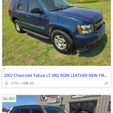
•
•
•
•
•
•
•
•
•
•
•
•
•
•
•
•
•
•
•
•
•
•
•
•
2007 Chevrolet Tahoe LT 3RD ROW LEATHER NEW TIRES.RUNS&DRIVES GREAT!
7/14
149k mi
$6,480