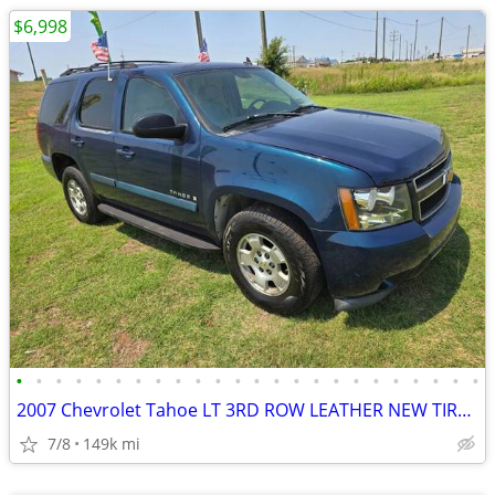
$6,998
•
•
•
•
•
•
•
•
•
•
•
•
•
•
•
•
•
•
•
•
•
•
•
•
2007 Chevrolet Tahoe LT 3RD ROW LEATHER NEW TIRES.RUNS&DRIVES GREAT!
7/8
149k mi