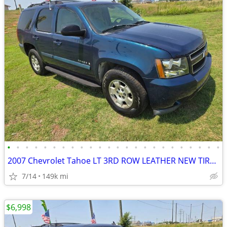
•
•
•
•
•
•
•
•
•
•
•
•
•
•
•
•
•
•
•
•
•
•
•
•
2007 Chevrolet Tahoe LT 3RD ROW LEATHER NEW TIRES.RUNS&DRIVES GREAT!
7/14
149k mi
$6,998