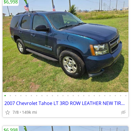
$6,998
•
•
•
•
•
•
•
•
•
•
•
•
•
•
•
•
•
•
•
•
•
•
•
•
2007 Chevrolet Tahoe LT 3RD ROW LEATHER NEW TIRES.RUNS&DRIVES GREAT!
7/8
149k mi
$6,998