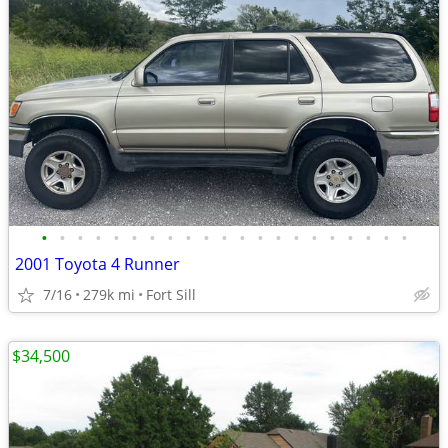
•
•
•
•
•
•
•
•
•
•
•
•
•
•
•
•
•
•
•
•
•
2001 Toyota 4 Runner
7/16
279k mi
Fort Sill
$34,500