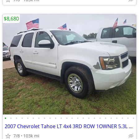
$8,680
•
•
•
•
•
•
•
•
•
•
•
•
•
•
•
•
•
•
•
•
•
•
•
•
2007 Chevrolet Tahoe LT 4x4 3RD ROW 1OWNER 5.3L RUNS&DRIVES GREAT A/
7/8
103k mi