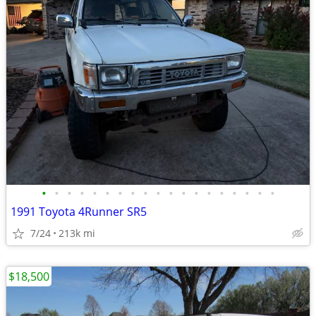
•
•
•
•
•
•
•
•
•
•
•
•
•
•
•
•
•
•
•
1991 Toyota 4Runner SR5
7/24
213k mi
$18,500