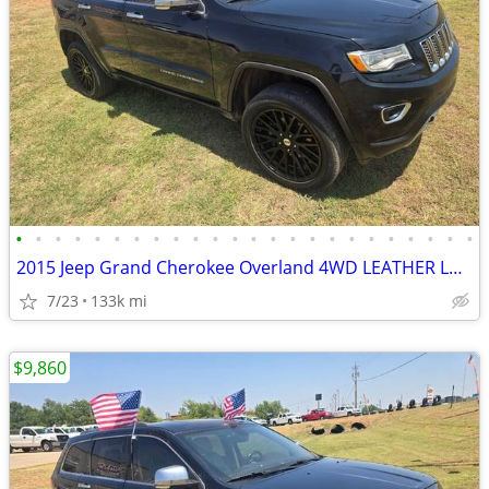
•
•
•
•
•
•
•
•
•
•
•
•
•
•
•
•
•
•
•
•
•
•
•
•
2015 Jeep Grand Cherokee Overland 4WD LEATHER LOADED ROOF RUNS&DRIVE
7/23
133k mi
$9,860