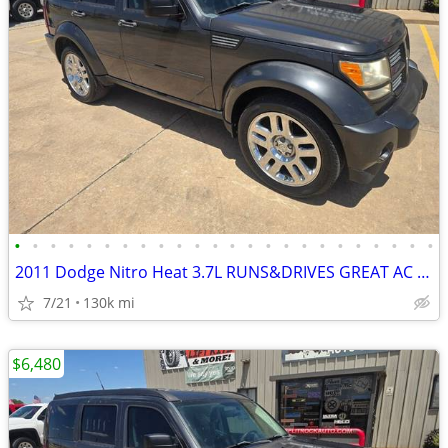
•
•
•
•
•
•
•
•
•
•
•
•
•
•
•
•
•
•
•
•
•
•
•
•
2011 Dodge Nitro Heat 3.7L RUNS&DRIVES GREAT AC COLD GOOD TIRES
7/21
130k mi
$6,480