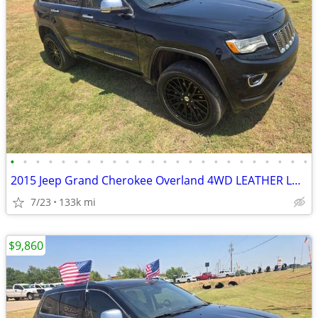
•
•
•
•
•
•
•
•
•
•
•
•
•
•
•
•
•
•
•
•
•
•
•
•
2015 Jeep Grand Cherokee Overland 4WD LEATHER LOADED ROOF RUNS&DRIVE
7/23
133k mi
$9,860