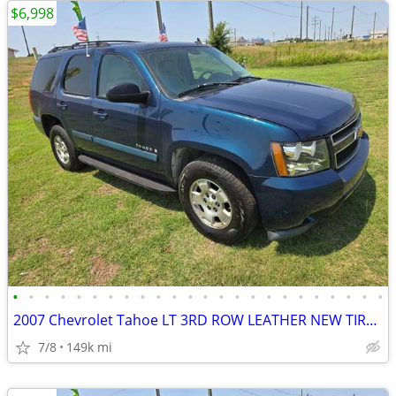
$6,998
•
•
•
•
•
•
•
•
•
•
•
•
•
•
•
•
•
•
•
•
•
•
•
•
2007 Chevrolet Tahoe LT 3RD ROW LEATHER NEW TIRES.RUNS&DRIVES GREAT!
7/8
149k mi