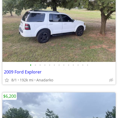
•
•
•
•
•
•
•
•
•
•
•
•
•
2009 Ford Explorer
8/1
192k mi
Anadarko
$6,200