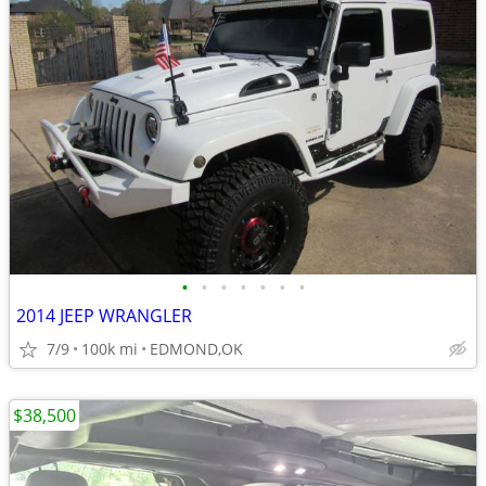
•
•
•
•
•
•
•
2014 JEEP WRANGLER
7/9
100k mi
EDMOND,OK
$38,500