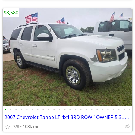
$8,680
•
•
•
•
•
•
•
•
•
•
•
•
•
•
•
•
•
•
•
•
•
•
•
•
2007 Chevrolet Tahoe LT 4x4 3RD ROW 1OWNER 5.3L RUNS&DRIVES GREAT A/
7/8
103k mi