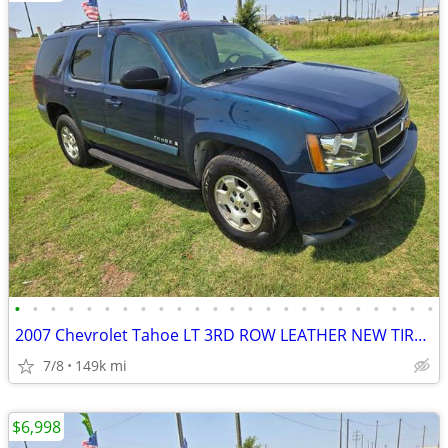
•
•
•
•
•
•
•
•
•
•
•
•
•
•
•
•
•
•
•
•
•
•
•
•
2007 Chevrolet Tahoe LT 3RD ROW LEATHER NEW TIRES.RUNS&DRIVES GREAT!
7/8
149k mi
$6,998