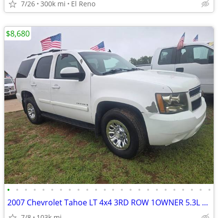
7/26
300k mi
El Reno
$8,680
•
•
•
•
•
•
•
•
•
•
•
•
•
•
•
•
•
•
•
•
•
•
•
•
2007 Chevrolet Tahoe LT 4x4 3RD ROW 1OWNER 5.3L RUNS&DRIVES GREAT A/
7/8
103k mi