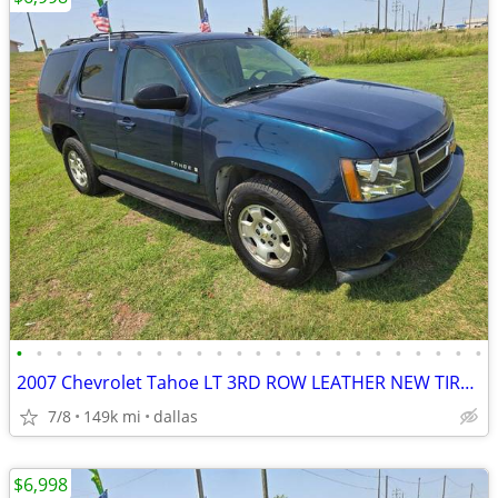
•
•
•
•
•
•
•
•
•
•
•
•
•
•
•
•
•
•
•
•
•
•
•
•
2007 Chevrolet Tahoe LT 3RD ROW LEATHER NEW TIRES.RUNS&DRIVES GREAT!
7/8
149k mi
dallas
$6,998