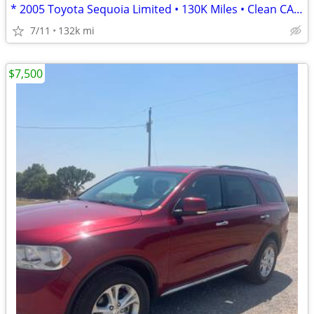
* 2005 Toyota Sequoia Limited • 130K Miles • Clean CARFAX
7/11
132k mi
$7,500