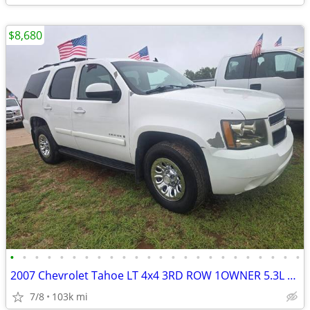
$8,680
•
•
•
•
•
•
•
•
•
•
•
•
•
•
•
•
•
•
•
•
•
•
•
•
2007 Chevrolet Tahoe LT 4x4 3RD ROW 1OWNER 5.3L RUNS&DRIVES GREAT A/
7/8
103k mi