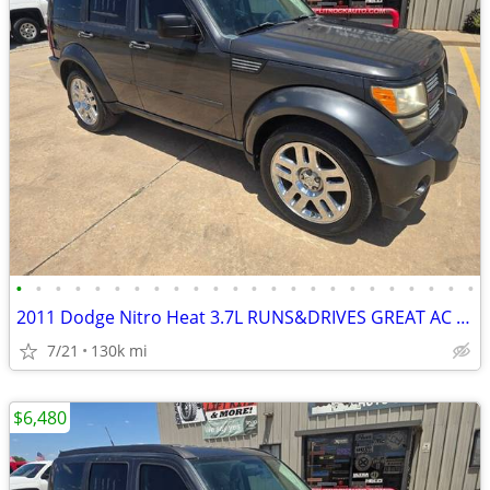
•
•
•
•
•
•
•
•
•
•
•
•
•
•
•
•
•
•
•
•
•
•
•
•
2011 Dodge Nitro Heat 3.7L RUNS&DRIVES GREAT AC COLD GOOD TIRES
7/21
130k mi
$6,480