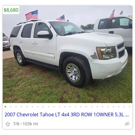
$8,680
•
•
•
•
•
•
•
•
•
•
•
•
•
•
•
•
•
•
•
•
•
•
•
•
2007 Chevrolet Tahoe LT 4x4 3RD ROW 1OWNER 5.3L RUNS&DRIVES GREAT A/
7/8
103k mi