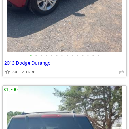
•
•
•
•
•
•
•
•
•
•
•
•
•
•
2013 Dodge Durango
8/6
210k mi
$1,700