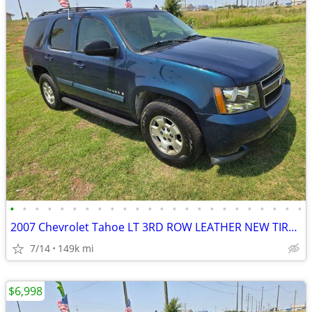
•
•
•
•
•
•
•
•
•
•
•
•
•
•
•
•
•
•
•
•
•
•
•
•
2007 Chevrolet Tahoe LT 3RD ROW LEATHER NEW TIRES.RUNS&DRIVES GREAT!
7/14
149k mi
$6,998