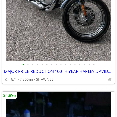
•
•
•
•
•
•
•
•
•
•
•
•
•
•
•
•
MAJOR PRICE REDUCTION 100TH YEAR HARLEY DAVIDSON LOW MILES 1200CC
8/4
7,800mi
SHAWNEE
$1,895