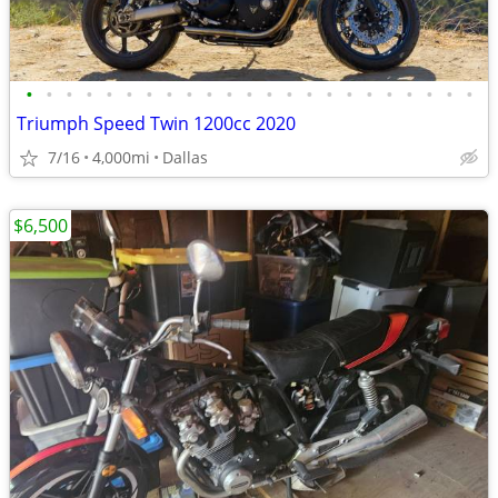
•
•
•
•
•
•
•
•
•
•
•
•
•
•
•
•
•
•
•
•
•
•
•
Triumph Speed Twin 1200cc 2020
7/16
4,000mi
Dallas
$6,500