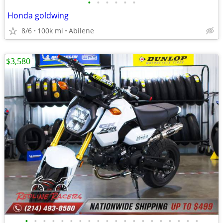
•
•
•
•
•
•
Honda goldwing
8/6
100k mi
Abilene
$3,580
•
•
•
•
•
•
•
•
•
•
•
•
•
•
•
•
•
•
•
•