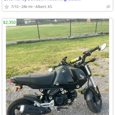
7/10
28k mi
Albert, KS
$2,350