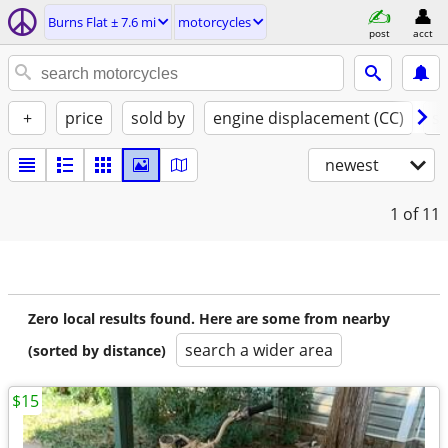
Burns Flat ± 7.6 mi
motorcycles
post
acct
+
price
sold by
engine displacement (CC)
st
newest
1
of 11
Zero local results found. Here are some from nearby
search a wider area
(sorted by distance)
$15