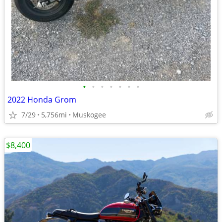
•
•
•
•
•
•
•
2022 Honda Grom
7/29
5,756mi
Muskogee
$8,400