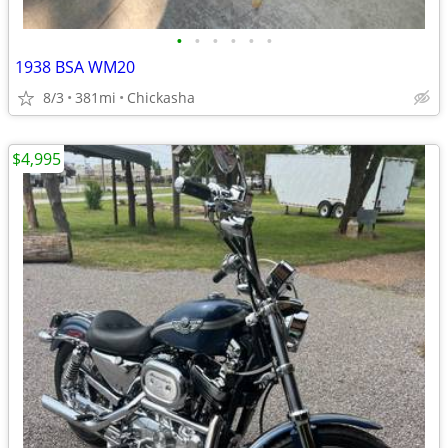
•
•
•
•
•
•
1938 BSA WM20
8/3
381mi
Chickasha
$4,995