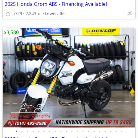
2025 Honda Grom ABS - Financing Available!
7/29
2,243mi
Lewisville
$3,580
•
•
•
•
•
•
•
•
•
•
•
•
•
•
•
•
•
•
•
•