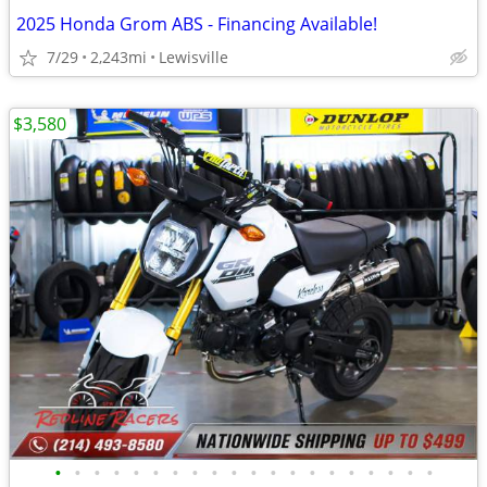
2025 Honda Grom ABS - Financing Available!
7/29
2,243mi
Lewisville
$3,580
•
•
•
•
•
•
•
•
•
•
•
•
•
•
•
•
•
•
•
•