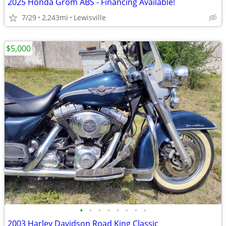
2025 Honda Grom ABS - Financing Available!
7/29
2,243mi
Lewisville
$5,000
•
•
•
•
•
•
•
•
2003 Harley Davidson Road King Classic