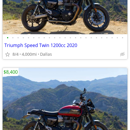
•
•
•
•
•
•
•
•
•
•
•
•
•
•
•
•
•
•
•
•
•
•
•
Triumph Speed Twin 1200cc 2020
8/4
4,000mi
Dallas
$8,400