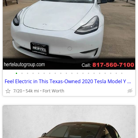
•
•
•
•
•
•
•
•
•
•
•
•
•
•
•
•
•
•
•
•
Feel Electric in This Texas-Owned 2020 Tesla Model Y Long Range
7/20
54k mi
Fort Worth