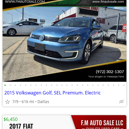
•
•
•
•
•
•
•
•
•
•
•
•
•
•
•
•
•
•
•
•
•
•
•
•
2015 Volkswagen Golf, SEL Premium. Electric
7/9
61k mi
Dallas
$6,450