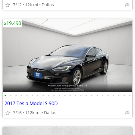
7/12
12k mi
Dallas
$19,490
•
•
•
•
•
•
•
•
•
•
•
•
•
•
•
•
•
•
•
•
•
•
•
•
2017 Tesla Model S 90D
7/16
112k mi
Dallas