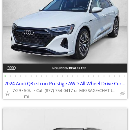
•
•
•
•
•
•
•
•
•
•
•
•
•
•
•
•
•
•
•
•
•
•
•
•
2024 Audi Q8 e-tron Prestige AWD All Wheel Drive Certified SUV Electric AUTONATI
7/29
50k
Call (877) 754-0417 or MESSAGE/CHAT to confirm availability
mi