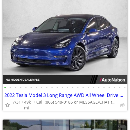
•
•
•
•
•
•
•
•
•
•
•
•
•
•
•
•
•
•
•
•
•
•
•
•
2022 Tesla Model 3 Long Range AWD All Wheel Drive Electric AUTONATION
7/31
49k
Call (866) 548-0185 or MESSAGE/CHAT to confirm availability
mi