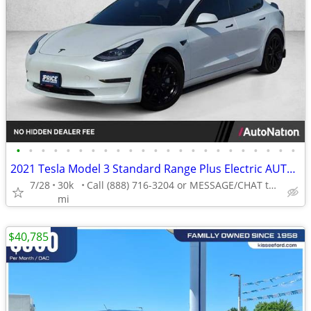
•
•
•
•
•
•
•
•
•
•
•
•
•
•
•
•
•
•
•
•
•
•
•
2021 Tesla Model 3 Standard Range Plus Electric AUTONATION
7/28
30k
Call (888) 716-3204 or MESSAGE/CHAT to confirm availability
mi
$40,785