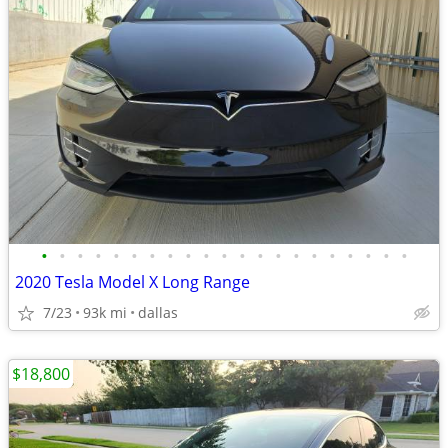
•
•
•
•
•
•
•
•
•
•
•
•
•
•
•
•
•
•
•
•
•
2020 Tesla Model X Long Range
7/23
93k mi
dallas
$18,800