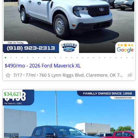
•
•
•
•
•
•
•
•
•
•
•
•
•
•
•
•
•
•
•
•
•
•
•
•
$490/mo - 2026 Ford Maverick XL
7/17
77mi
760 S Lynn Riggs Blvd, Claremore, OK 74017
$34,621