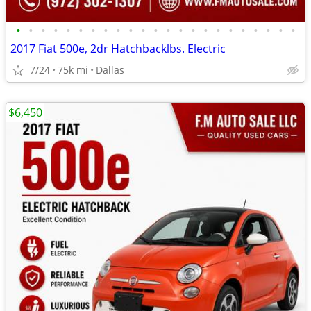
•
•
•
•
•
•
•
•
•
•
•
•
•
•
•
•
•
•
•
•
•
•
•
2017 Fiat 500e, 2dr Hatchbacklbs. Electric
7/24
75k mi
Dallas
$6,450