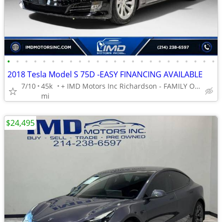
•
•
•
•
•
•
•
•
•
•
•
•
•
•
•
•
•
•
•
•
•
•
•
•
2018 Tesla Model S 75D -EASY FINANCING AVAILABLE
7/10
45k
+ IMD Motors Inc Richardson - FAMILY OWNED AND OPERATED !
mi
$24,495