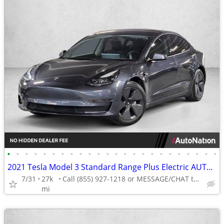
•
•
•
•
•
•
•
•
•
•
•
•
•
•
•
•
•
•
•
•
•
•
•
•
2021 Tesla Model 3 Standard Range Plus Electric AUTONATION
7/31
27k
Call (855) 927-1218 or MESSAGE/CHAT to confirm availability
mi