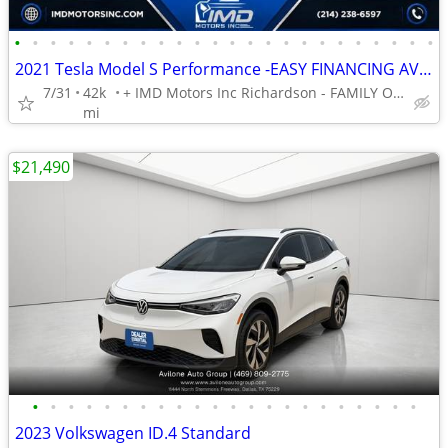
•
•
•
•
•
•
•
•
•
•
•
•
•
•
•
•
•
•
•
•
•
•
•
•
2021 Tesla Model S Performance -EASY FINANCING AVAILABLE
7/31
42k
+ IMD Motors Inc Richardson - FAMILY OWNED AND OPERATED !
mi
$21,490
•
•
•
•
•
•
•
•
•
•
•
•
•
•
•
•
•
•
•
•
•
•
2023 Volkswagen ID.4 Standard