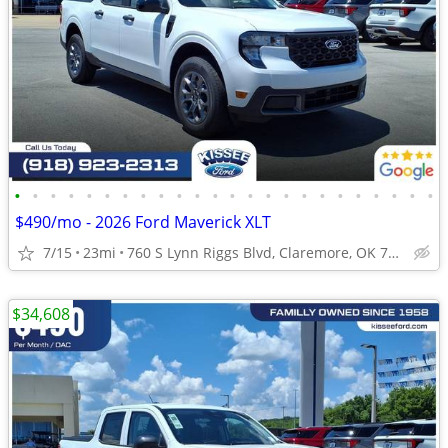
•
•
•
•
•
•
•
•
•
•
•
•
•
•
•
•
•
•
•
•
•
•
•
•
$490/mo - 2026 Ford Maverick XLT
7/15
23mi
760 S Lynn Riggs Blvd, Claremore, OK 74017
$34,608