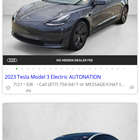
•
•
•
•
•
•
•
•
•
•
•
•
•
•
•
•
•
•
•
•
2023 Tesla Model 3 Electric AUTONATION
7/21
33k
Call (877) 754-0417 or MESSAGE/CHAT to confirm availability
mi