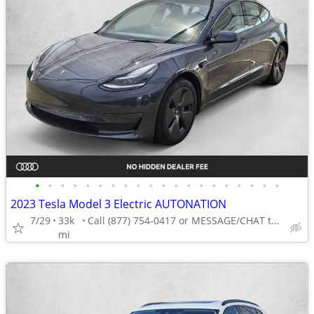
•
•
•
•
•
•
•
•
•
•
•
•
•
•
•
•
•
•
•
•
2023 Tesla Model 3 Electric AUTONATION
7/29
33k
Call (877) 754-0417 or MESSAGE/CHAT to confirm availability
mi