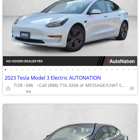
•
•
•
•
•
•
•
•
•
•
•
•
•
•
•
•
•
•
•
•
•
•
•
•
2023 Tesla Model 3 Electric AUTONATION
7/28
68k
Call (888) 716-3204 or MESSAGE/CHAT to confirm availability
mi