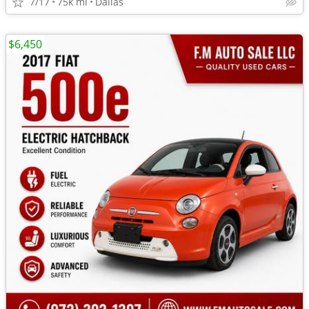
7/17
75k mi
Dallas
$6,450