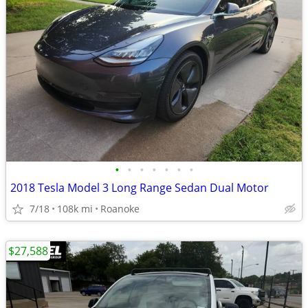
•
•
•
•
•
•
•
2018 Tesla Model 3 Long Range Sedan Dual Motor
7/18
108k mi
Roanoke
$27,588