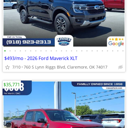
•
•
•
•
•
•
•
•
•
•
•
•
•
•
•
•
•
•
•
•
•
•
•
•
$493/mo - 2026 Ford Maverick XLT
7/10
760 S Lynn Riggs Blvd, Claremore, OK 74017
$35,771