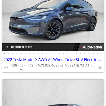
•
•
•
•
•
•
•
•
•
•
•
•
•
•
•
•
•
•
•
•
•
•
•
•
2022 Tesla Model X AWD All Wheel Drive SUV Electric AUTONATION
7/28
46k
Call (469) 829-6528 or MESSAGE/CHAT to confirm availability
mi