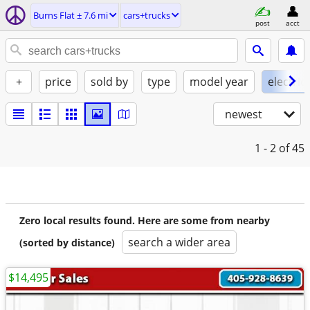
Burns Flat ± 7.6 mi
cars+trucks
post
acct
+
price
sold by
type
model year
electric
newest
1 - 2
of 45
Zero local results found. Here are some from nearby
search a wider area
(sorted by distance)
$14,495