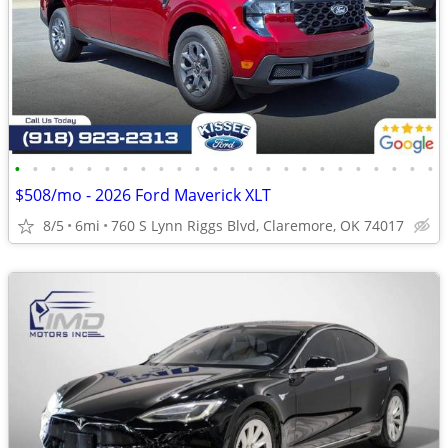
•
•
•
•
•
•
•
•
•
•
•
•
•
•
•
•
•
•
•
•
•
•
•
•
$508/mo - 2026 Ford Maverick XLT
8/5
6mi
760 S Lynn Riggs Blvd, Claremore, OK 74017