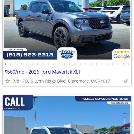
•
•
•
•
•
•
•
•
•
•
•
•
•
•
•
•
•
•
•
•
•
•
•
•
$560/mo - 2026 Ford Maverick XLT
7/8
760 S Lynn Riggs Blvd, Claremore, OK 74017