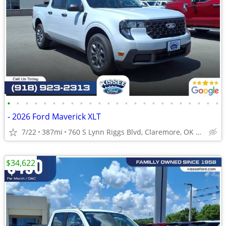
•
•
•
•
•
•
•
•
•
•
•
•
•
•
•
•
•
•
•
•
•
•
•
•
- 2026 Ford Maverick XLT
7/22
387mi
760 S Lynn Riggs Blvd, Claremore, OK 74017
$34,622