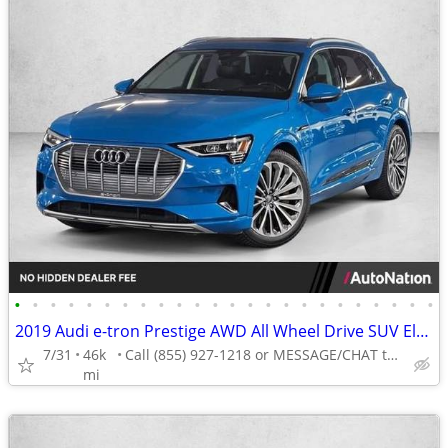
•
•
•
•
•
•
•
•
•
•
•
•
•
•
•
•
•
•
•
•
•
•
•
•
2019 Audi e-tron Prestige AWD All Wheel Drive SUV Electric AUTONATION
7/31
46k
Call (855) 927-1218 or MESSAGE/CHAT to confirm availability
mi