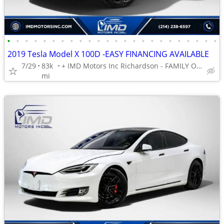
•
•
•
•
•
•
•
•
•
•
•
•
•
•
•
•
•
•
•
•
•
•
•
•
2019 Tesla Model X 100D -EASY FINANCING AVAILABLE
7/29
83k
+ IMD Motors Inc Richardson - FAMILY OWNED AND OPERATED !
mi