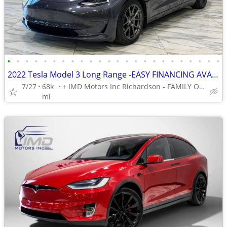
•
•
•
•
•
•
•
•
•
•
•
•
•
•
•
•
•
•
•
•
•
•
•
•
2022 Tesla Model 3 Long Range -EASY FINANCING AVAILABLE
7/27
68k
+ IMD Motors Inc Richardson - FAMILY OWNED AND OPERATED !
mi