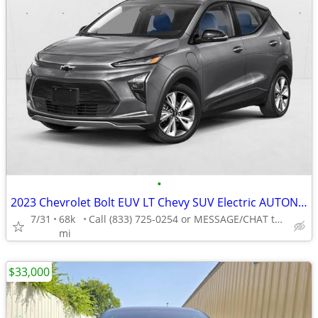
•
2023 Chevrolet Bolt EUV LT Chevy SUV Electric AUTONATION
7/31
68k
Call (833) 725-0254 or MESSAGE/CHAT to confirm availability
mi
$33,000