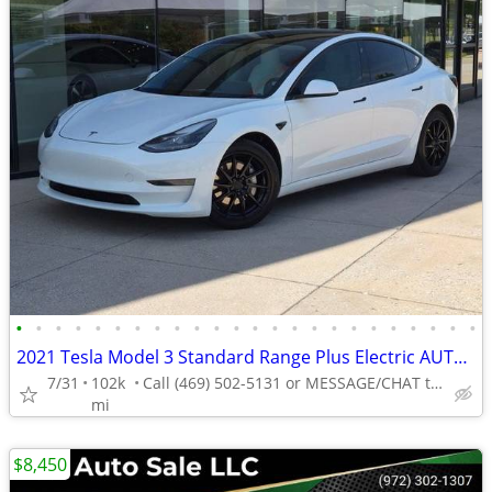
•
•
•
•
•
•
•
•
•
•
•
•
•
•
•
•
•
•
•
•
•
•
•
•
2021 Tesla Model 3 Standard Range Plus Electric AUTONATION
7/31
102k
Call (469) 502-5131 or MESSAGE/CHAT to confirm availability
mi
$8,450