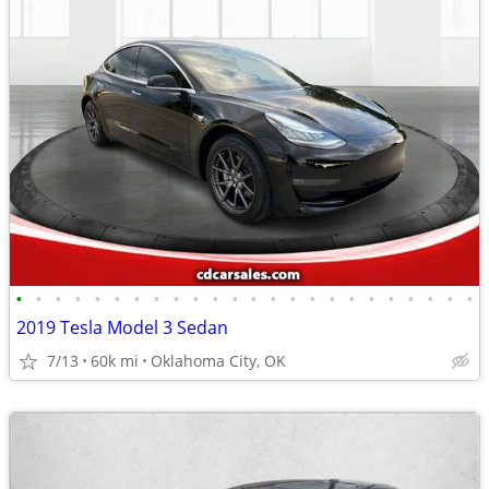
•
•
•
•
•
•
•
•
•
•
•
•
•
•
•
•
•
•
•
•
•
•
•
•
2019 Tesla Model 3 Sedan
7/13
60k mi
Oklahoma City, OK