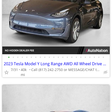
•
•
•
•
•
•
•
•
•
•
•
•
•
•
•
•
•
•
•
•
•
•
2023 Tesla Model Y Long Range AWD All Wheel Drive SUV Electric AUTONATION
7/31
40k
Call (817) 242-2750 or MESSAGE/CHAT to confirm availability
mi