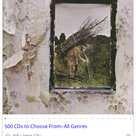
•
•
•
•
•
•
•
•
•
•
•
•
•
•
•
•
•
•
•
•
•
•
•
•
500 CDs to Choose From--All Genres
8/6
Iowa City