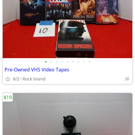
•
•
•
•
•
•
•
•
•
Pre-Owned VHS Video Tapes
8/2
Rock Island
$19