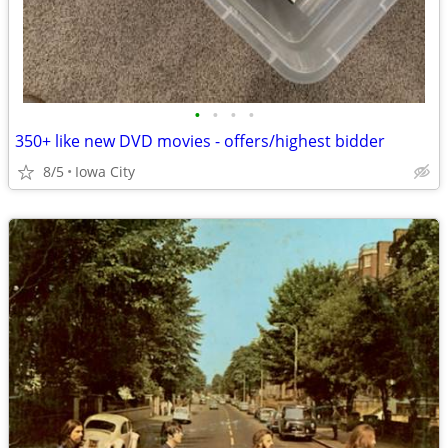
•
•
•
•
350+ like new DVD movies - offers/highest bidder
8/5
Iowa City