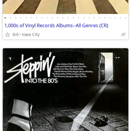
•
•
•
•
•
•
•
•
•
•
•
•
•
•
•
•
•
•
•
•
•
•
•
•
1,000s of Vinyl Records Albums--All Genres (CR)
8/6
Iowa City