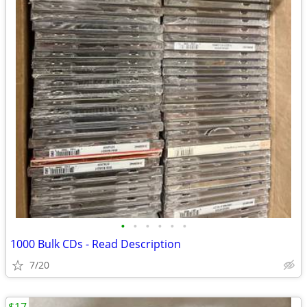
•
•
•
•
•
•
1000 Bulk CDs - Read Description
7/20