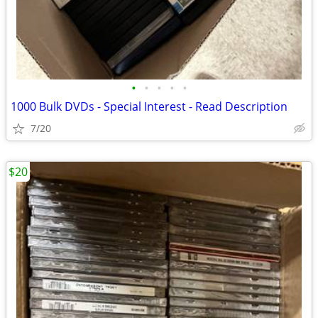
•
•
•
•
•
1000 Bulk DVDs - Special Interest - Read Description
7/20
$20