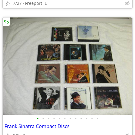
7/27
Freeport IL
$5
•
•
•
•
•
•
•
•
•
•
•
•
Frank Sinatra Compact Discs