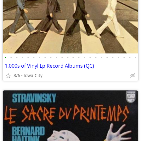
•
•
•
•
•
•
•
•
•
•
•
•
•
•
•
•
•
•
•
•
•
•
•
•
1,000s of Vinyl Lp Record Albums (QC)
8/6
Iowa City