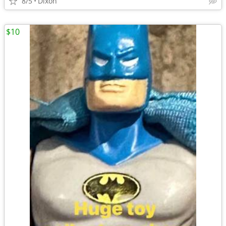
8/5
Dixon
$10