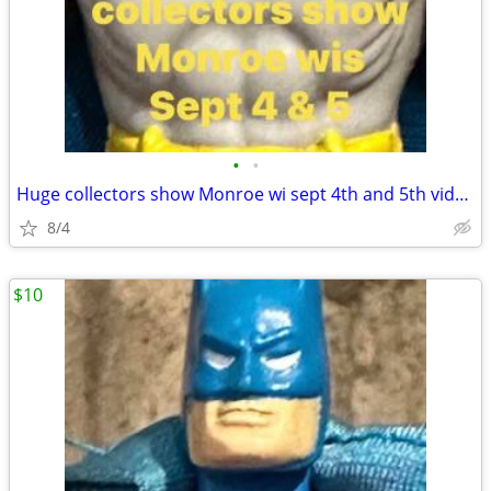
•
•
Huge collectors show Monroe wi sept 4th and 5th video games pokemon
8/4
$10