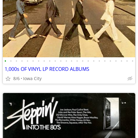
•
•
•
•
•
•
•
•
•
•
•
•
•
•
•
•
•
•
•
•
•
•
•
•
1,000s OF VINYL LP RECORD ALBUMS
8/6
Iowa City