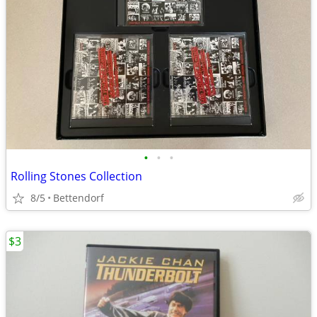
•
•
•
Rolling Stones Collection
8/5
Bettendorf
$3