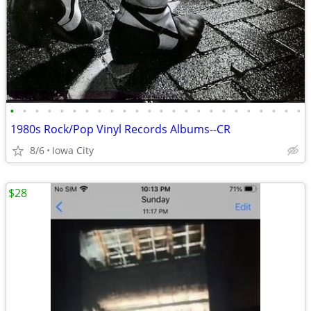
•
•
•
•
•
•
•
•
•
•
•
•
•
•
•
•
•
•
•
•
•
•
•
•
1980s Rock/Pop Vinyl Records Albums--CR
8/6
Iowa City
$28