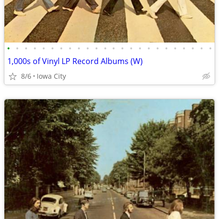
•
•
•
•
•
•
•
•
•
•
•
•
•
•
•
•
•
•
•
•
•
•
•
•
1,000s of Vinyl LP Record Albums (W)
8/6
Iowa City