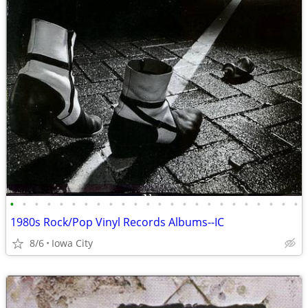
•
•
•
•
•
•
•
•
•
•
•
•
•
•
•
•
•
•
•
•
•
•
•
•
1980s Rock/Pop Vinyl Records Albums--IC
8/6
Iowa City