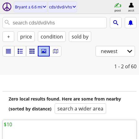
Bryant ± 6.6 mi
cds/dvd/vhs
post
acct
+
price
condition
sold by
newest
1 - 2
of 60
Zero local results found. Here are some from nearby
search a wider area
(sorted by distance)
$10