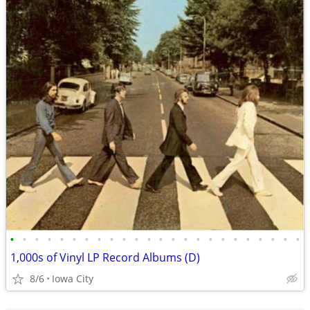
•
•
•
•
•
•
•
•
•
•
•
•
•
•
•
•
•
•
•
•
•
•
•
•
1,000s of Vinyl LP Record Albums (D)
8/6
Iowa City