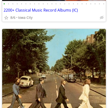
•
•
•
•
•
•
•
•
•
•
•
•
•
•
•
•
•
•
•
•
•
•
•
•
2200+ Classical Music Record Albums (IC)
8/6
Iowa City