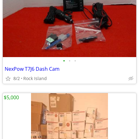
•
•
•
NexPow T7J6 Dash Cam
8/2
Rock Island
$5,000