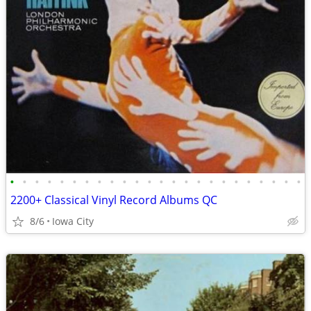
•
•
•
•
•
•
•
•
•
•
•
•
•
•
•
•
•
•
•
•
•
•
•
•
2200+ Classical Vinyl Record Albums QC
8/6
Iowa City