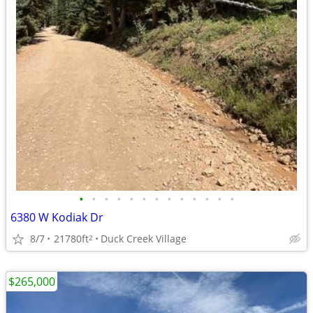
•
•
•
•
•
•
•
•
•
•
•
•
•
6380 W Kodiak Dr
8/7
21780ft
Duck Creek Village
2
$265,000