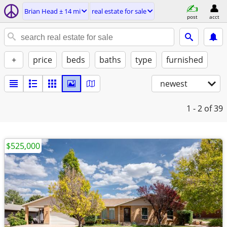
Brian Head ± 14 mi
real estate for sale
post
acct
+
price
beds
baths
type
furnished
newest
1 - 2
of 39
$525,000