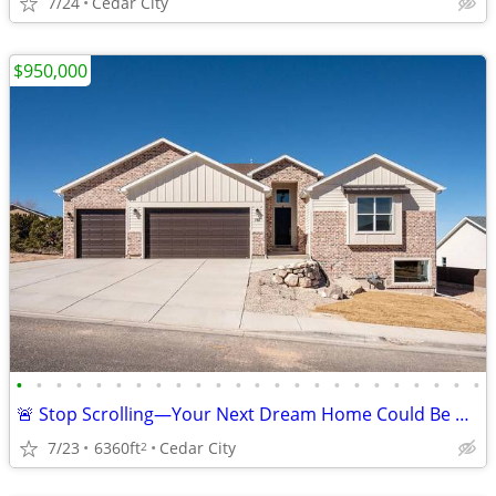
7/24
Cedar City
$950,000
•
•
•
•
•
•
•
•
•
•
•
•
•
•
•
•
•
•
•
•
•
•
•
•
🚨 Stop Scrolling—Your Next Dream Home Could Be Right Here!
7/23
6360ft
Cedar City
2