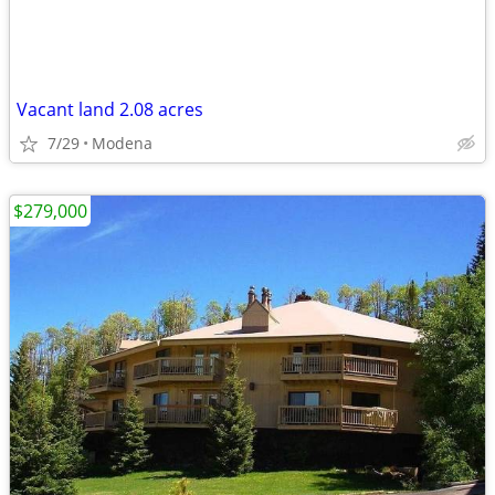
Vacant land 2.08 acres
7/29
Modena
$279,000