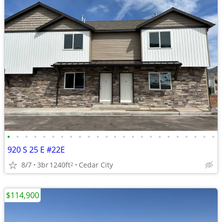
•
•
•
•
•
•
•
•
•
•
•
•
•
•
•
•
•
•
•
•
•
•
•
•
920 S 25 E #22E
8/7
3br
1240ft
Cedar City
2
$114,900