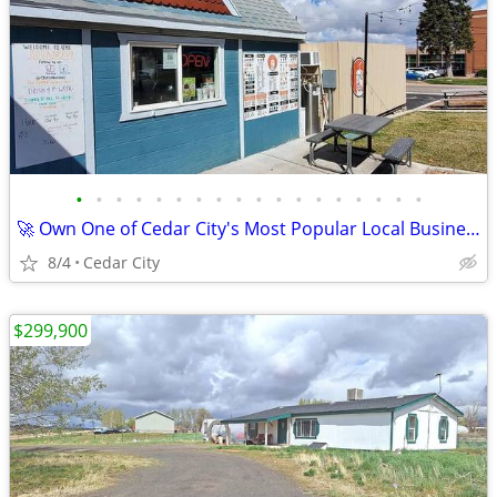
•
•
•
•
•
•
•
•
•
•
•
•
•
•
•
•
•
•
🚀 Own One of Cedar City's Most Popular Local Businesses!
8/4
Cedar City
$299,900