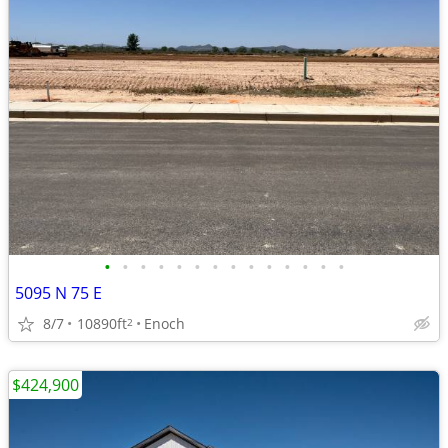
•
•
•
•
•
•
•
•
•
•
•
•
•
•
5095 N 75 E
8/7
10890ft
Enoch
2
$424,900