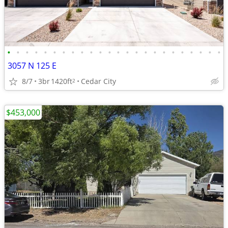
•
•
•
•
•
•
•
•
•
•
•
•
•
•
•
•
•
•
•
•
•
•
•
•
3057 N 125 E
8/7
3br
1420ft
Cedar City
2
$453,000