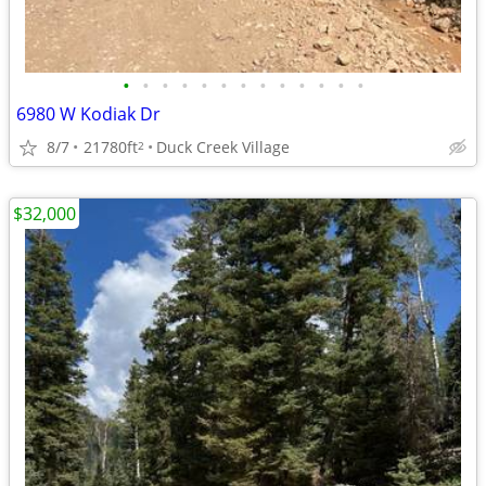
•
•
•
•
•
•
•
•
•
•
•
•
•
6980 W Kodiak Dr
8/7
21780ft
Duck Creek Village
2
$32,000