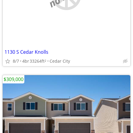
1130 S Cedar Knolls
8/7
4br
33264ft
Cedar City
2
$309,000