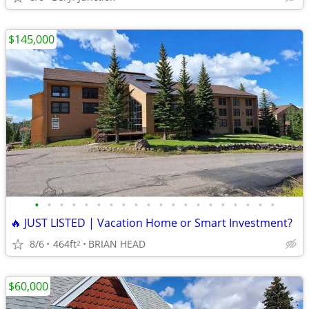
$145,000
•
•
•
•
•
•
•
•
•
•
•
•
•
•
•
•
•
•
•
•
🔥 JUST LISTED | Vacation Home or Smart Investment?
8/6
464ft
BRIAN HEAD
2
$60,000