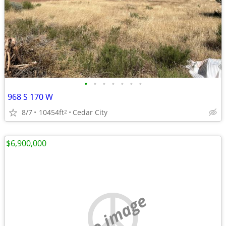
•
•
•
•
•
•
•
968 S 170 W
8/7
10454ft
Cedar City
2
$6,900,000
no image