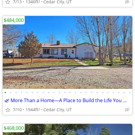
7/13
1346ft
Cedar City, UT
2
$484,000
•
•
•
•
•
•
•
•
•
•
•
•
•
•
•
•
•
•
•
•
•
•
•
•
🌿 More Than a Home—A Place to Build the Life You Want.
7/10
1944ft
Cedar City, UT
2
$468,000