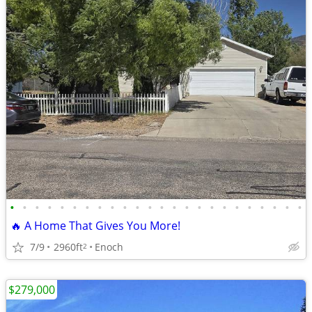
•
•
•
•
•
•
•
•
•
•
•
•
•
•
•
•
•
•
•
•
•
•
•
•
🔥 A Home That Gives You More!
7/9
2960ft
Enoch
2
$279,000