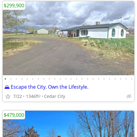
$299,900
•
•
•
•
•
•
•
•
•
•
•
•
•
•
•
•
•
•
•
•
•
•
•
•
🌄 Escape the City. Own the Lifestyle.
7/22
1346ft
Cedar City
2
$479,000