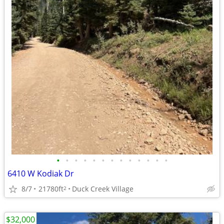
•
•
•
•
•
•
•
•
•
•
•
•
•
6410 W Kodiak Dr
8/7
21780ft
Duck Creek Village
2
$32,000