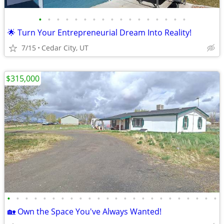
•
•
•
•
•
•
•
•
•
•
•
•
•
•
•
•
•
🌟 Turn Your Entrepreneurial Dream Into Reality!
7/15
Cedar City, UT
$315,000
•
•
•
•
•
•
•
•
•
•
•
•
•
•
•
•
•
•
•
•
•
•
•
•
🏡 Own the Space You've Always Wanted!