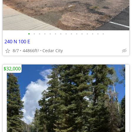
•
•
•
•
•
•
•
•
•
•
•
•
•
•
•
240 N 100 E
8/7
44866ft
Cedar City
2
$32,000