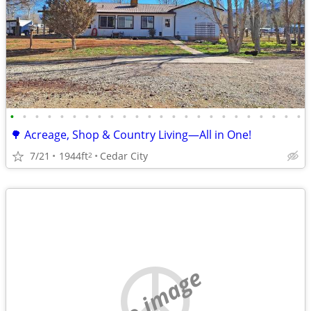
•
•
•
•
•
•
•
•
•
•
•
•
•
•
•
•
•
•
•
•
•
•
•
•
🌳 Acreage, Shop & Country Living—All in One!
7/21
1944ft
Cedar City
2
no image