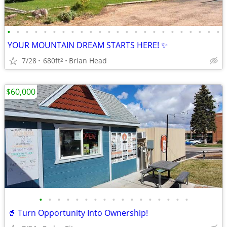
•
•
•
•
•
•
•
•
•
•
•
•
•
•
•
•
•
•
•
•
•
•
•
•
YOUR MOUNTAIN DREAM STARTS HERE! ✨
7/28
680ft
Brian Head
2
$60,000
•
•
•
•
•
•
•
•
•
•
•
•
•
•
•
•
•
🥤 Turn Opportunity Into Ownership!