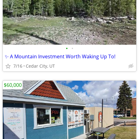
•
•
✨ A Mountain Investment Worth Waking Up To!
7/16
Cedar City, UT
$60,000