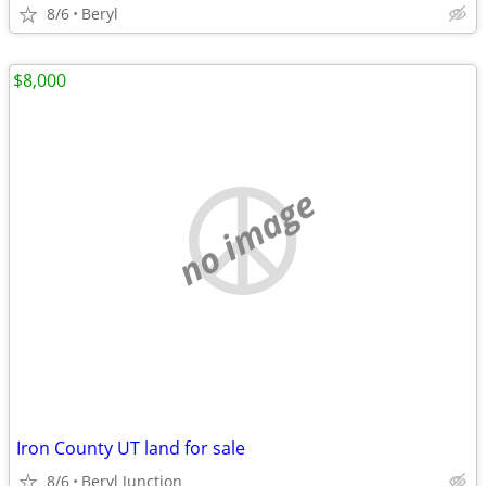
8/6
Beryl
$8,000
no image
Iron County UT land for sale
8/6
Beryl Junction