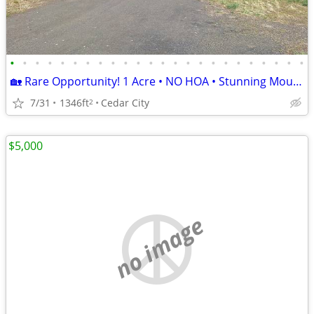
•
•
•
•
•
•
•
•
•
•
•
•
•
•
•
•
•
•
•
•
•
•
•
•
🏡 Rare Opportunity! 1 Acre • NO HOA • Stunning Mountain Views!
7/31
1346ft
Cedar City
2
$5,000
no image