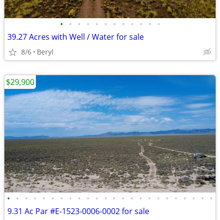
•
•
•
•
•
•
•
•
•
•
•
•
39.27 Acres with Well / Water for sale
8/6
Beryl
$29,900
•
•
•
•
•
•
•
•
•
•
•
•
•
•
•
•
•
•
•
•
•
•
•
•
9.31 Ac Par #E-1523-0006-0002 for sale