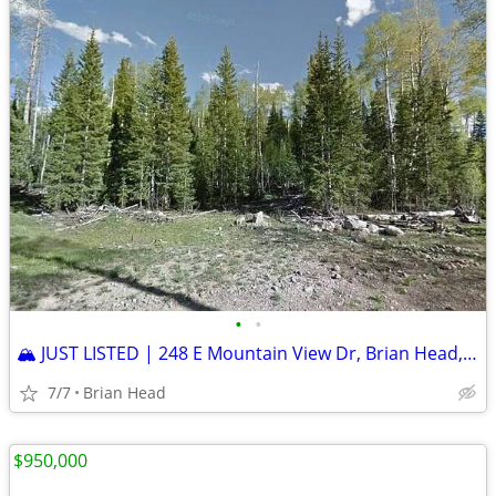
•
•
🏔️ JUST LISTED | 248 E Mountain View Dr, Brian Head, UT 84719
7/7
Brian Head
$950,000