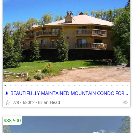
•
•
•
•
•
•
•
•
•
•
•
•
•
•
•
•
•
•
•
•
•
•
•
•
🌲 BEAUTIFULLY MAINTAINED MOUNTAIN CONDO FOR SALE
7/8
680ft
Brian Head
2
$88,500