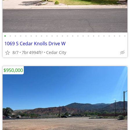
•
•
•
•
•
•
•
•
•
•
•
•
•
•
•
•
•
•
•
•
•
•
•
•
1069 S Cedar Knolls Drive W
8/7
7br
4994ft
Cedar City
2
$950,000