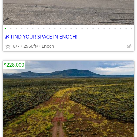
•
•
•
•
•
•
•
•
•
•
•
•
•
•
•
•
•
•
•
•
•
•
•
•
🌿 FIND YOUR SPACE IN ENOCH!
8/7
2960ft
Enoch
2
$228,000