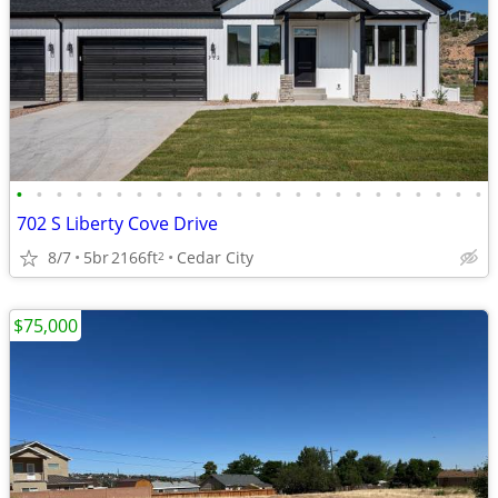
•
•
•
•
•
•
•
•
•
•
•
•
•
•
•
•
•
•
•
•
•
•
•
•
702 S Liberty Cove Drive
8/7
5br
2166ft
Cedar City
2
$75,000