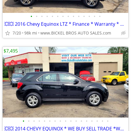
•
•
•
•
•
•
•
•
•
•
•
•
•
•
💥💥 2016 Chevy Equinox LTZ * Finance * Warranty * We Buy, Sell, Trade
7/20
98k mi
www.BICKEL BROS AUTO SALES.com
$7,495
•
•
•
•
•
•
•
•
•
•
•
•
•
•
•
•
•
💥💥 2014 CHEVY EQUINOX * WE BUY SELL TRADE *WARRANTY FINANCE