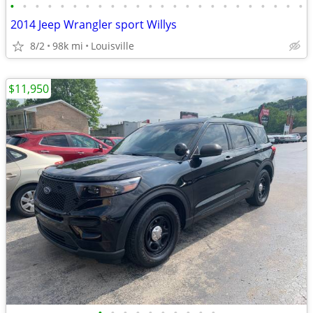
•
•
•
•
•
•
•
•
•
•
•
•
•
•
•
•
•
•
•
•
•
•
•
•
2014 Jeep Wrangler sport Willys
8/2
98k mi
Louisville
$11,950