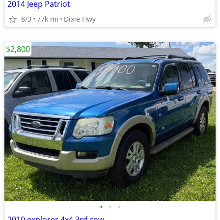
2014 Jeep Patriot
8/3
77k mi
Dixie Hwy
$2,800
•
•
•
2010 explorer 4x4 3rd row