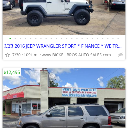
•
•
•
•
•
•
•
•
•
•
•
•
•
•
•
•
•
•
•
•
•
•
💥💥 2016 JEEP WRANGLER SPORT * FINANCE * WE TRADE & BUY * WARRANTY *
7/30
109k mi
www.BICKEL BROS AUTO SALES.com
$12,495