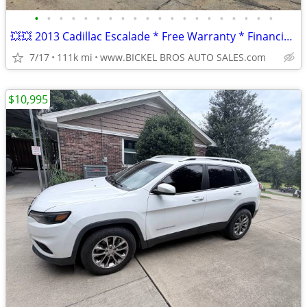
•
•
•
•
•
•
•
•
•
•
•
•
•
•
•
•
•
•
•
•
💥💥 2013 Cadillac Escalade * Free Warranty * Financing * Buy & Trade
7/17
111k mi
www.BICKEL BROS AUTO SALES.com
$10,995