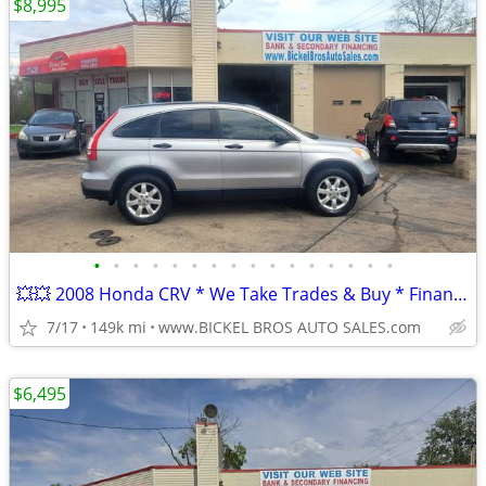
$8,995
•
•
•
•
•
•
•
•
•
•
•
•
•
•
•
•
💥💥 2008 Honda CRV * We Take Trades & Buy * Financing Available ***
7/17
149k mi
www.BICKEL BROS AUTO SALES.com
$6,495