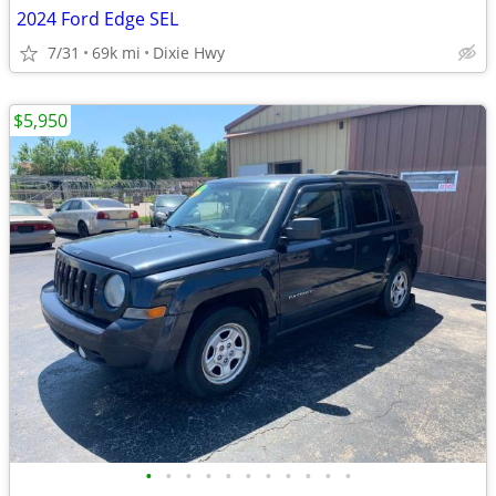
2024 Ford Edge SEL
7/31
69k mi
Dixie Hwy
$5,950
•
•
•
•
•
•
•
•
•
•
•