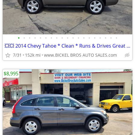
•
•
•
•
•
•
•
•
•
•
•
•
•
•
•
•
•
•
•
💥💥 2014 Chevy Tahoe * Clean * Runs & Drives Great * Trades * Finance
7/31
152k mi
www.BICKEL BROS AUTO SALES.com
$8,995