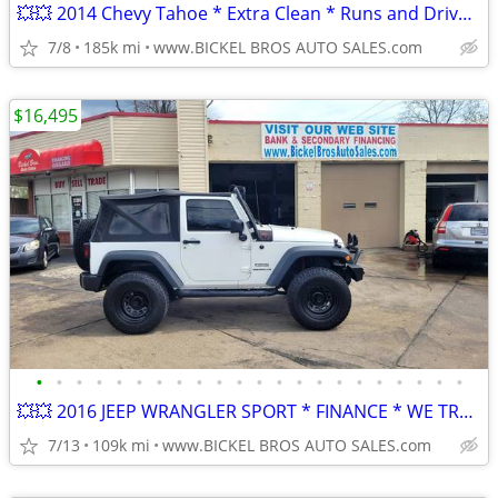
💥💥 2014 Chevy Tahoe * Extra Clean * Runs and Drives Great * Trades
7/8
185k mi
www.BICKEL BROS AUTO SALES.com
$16,495
•
•
•
•
•
•
•
•
•
•
•
•
•
•
•
•
•
•
•
•
•
•
💥💥 2016 JEEP WRANGLER SPORT * FINANCE * WE TRADE & BUY * WARRANTY *
7/13
109k mi
www.BICKEL BROS AUTO SALES.com