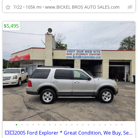
7/22
105k mi
www.BICKEL BROS AUTO SALES.com
$5,495
•
•
•
•
•
•
•
•
•
•
•
•
•
•
•
•
•
•
•
•
💥💥2005 Ford Explorer * Great Condition, We Buy, Sell, Trade Warranty