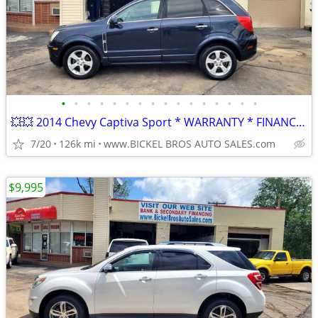
•
•
•
•
•
•
•
•
•
•
•
•
•
•
•
•
💥💥 2014 Chevy Captiva Sport * WARRANTY * FINANCE * TRADES * BUY
7/20
126k mi
www.BICKEL BROS AUTO SALES.com
$9,995