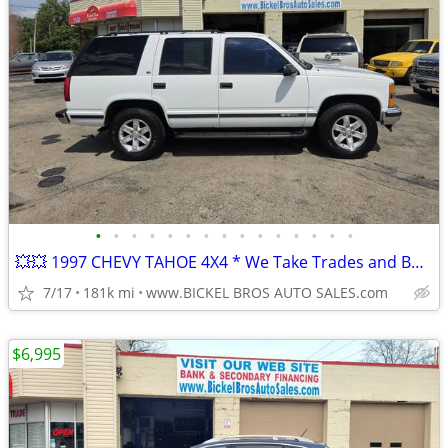
•
•
•
•
•
•
•
•
•
•
•
•
•
•
•
💥💥 1997 CHEVY TAHOE 4X4 * We Take Trades and Buy * Runs Great *Clean
7/17
181k mi
www.BICKEL BROS AUTO SALES.com
$6,995