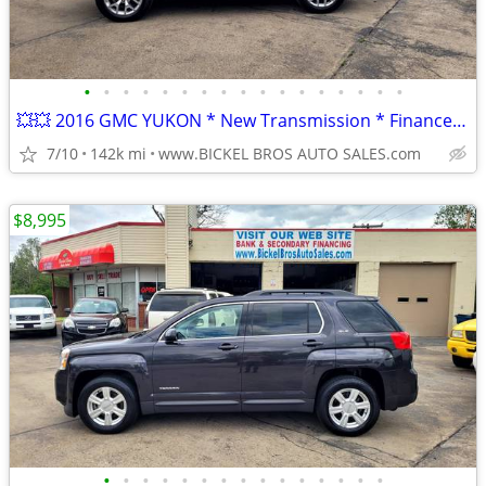
•
•
•
•
•
•
•
•
•
•
•
•
•
•
•
•
•
💥💥 2016 GMC YUKON * New Transmission * Finance * Warranty * Trade *
7/10
142k mi
www.BICKEL BROS AUTO SALES.com
$8,995
•
•
•
•
•
•
•
•
•
•
•
•
•
•
•