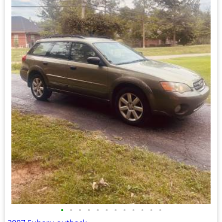
•
•
•
•
•
•
•
•
•
•
•
•