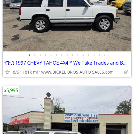
•
•
•
•
•
•
•
•
•
•
•
•
•
•
•
💥💥 1997 CHEVY TAHOE 4X4 * We Take Trades and Buy * Runs Great *Clean
8/5
181k mi
www.BICKEL BROS AUTO SALES.com
$5,995