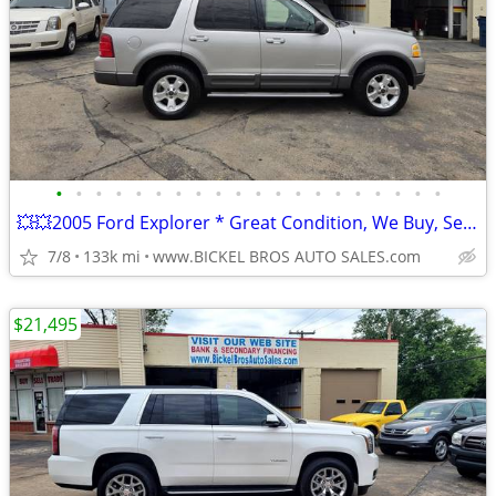
•
•
•
•
•
•
•
•
•
•
•
•
•
•
•
•
•
•
•
•
💥💥2005 Ford Explorer * Great Condition, We Buy, Sell, Trade Warranty
7/8
133k mi
www.BICKEL BROS AUTO SALES.com
$21,495