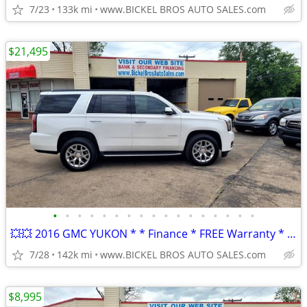
7/23
133k mi
www.BICKEL BROS AUTO SALES.com
$21,495
•
•
•
•
•
•
•
•
•
•
•
•
•
•
•
•
•
💥💥 2016 GMC YUKON * * Finance * FREE Warranty * Trade *
7/28
142k mi
www.BICKEL BROS AUTO SALES.com
$8,995