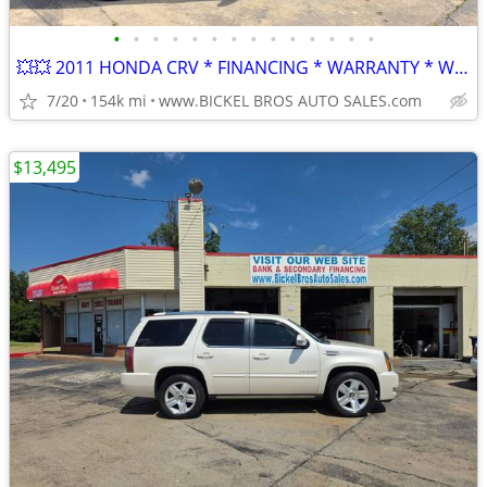
•
•
•
•
•
•
•
•
•
•
•
•
•
•
💥💥 2011 HONDA CRV * FINANCING * WARRANTY * WE BUY & TRADE *
7/20
154k mi
www.BICKEL BROS AUTO SALES.com
$13,495