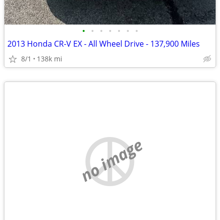
•
•
•
•
•
•
•
2013 Honda CR-V EX - All Wheel Drive - 137,900 Miles
8/1
138k mi
no image