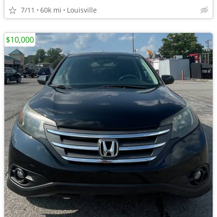
7/11
60k mi
Louisville
$10,000