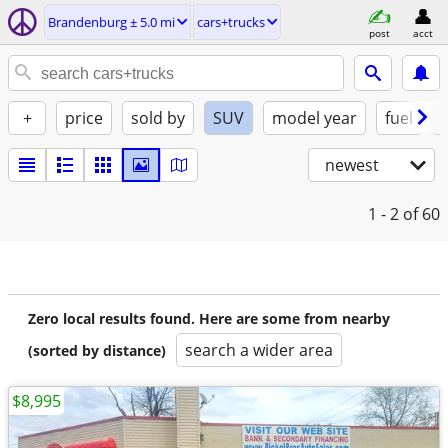
Brandenburg ± 5.0 mi
cars+trucks
post
acct
+
price
sold by
SUV
model year
fuel
newest
1 - 2
of 60
Zero local results found. Here are some from nearby
search a wider area
(sorted by distance)
$8,995