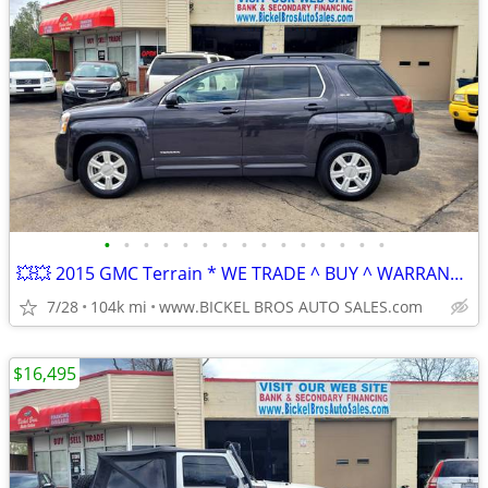
•
•
•
•
•
•
•
•
•
•
•
•
•
•
•
💥💥 2015 GMC Terrain * WE TRADE ^ BUY ^ WARRANTY ^ FINANCING 💥💥
7/28
104k mi
www.BICKEL BROS AUTO SALES.com
$16,495