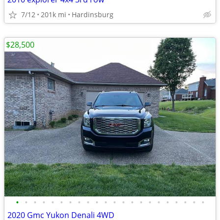
7/12
201k mi
Hardinsburg
$28,500
•
•
•
•
•
•
•
•
•
•
•
•
•
•
•
•
•
•
•
•
•
•
2020 Gmc Yukon Denali 4WD