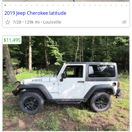
•
•
•
•
•
•
•
•
•
•
•
•
•
•
•
•
•
•
•
•
•
•
•
•
2019 Jeep Cherokee latitude
7/28
129k mi
Louisville
$11,495