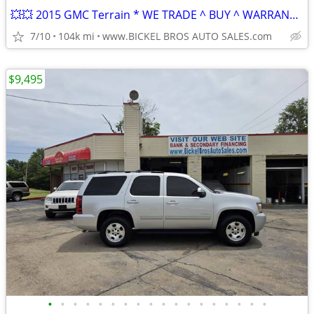
💥💥 2015 GMC Terrain * WE TRADE ^ BUY ^ WARRANTY ^ FINANCING 💥💥
7/10
104k mi
www.BICKEL BROS AUTO SALES.com
$9,495
•
•
•
•
•
•
•
•
•
•
•
•
•
•
•
•
•
•