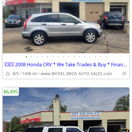
•
•
•
•
•
•
•
•
•
•
•
•
•
•
•
•
💥💥 2008 Honda CRV * We Take Trades & Buy * Financing Available ***
8/5
149k mi
www.BICKEL BROS AUTO SALES.com
$6,495