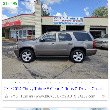
$12,495
•
•
•
•
•
•
•
•
•
•
•
•
•
•
•
•
•
•
•
💥💥 2014 Chevy Tahoe * Clean * Runs & Drives Great * Trades * Finance
7/15
152k mi
www.BICKEL BROS AUTO SALES.com