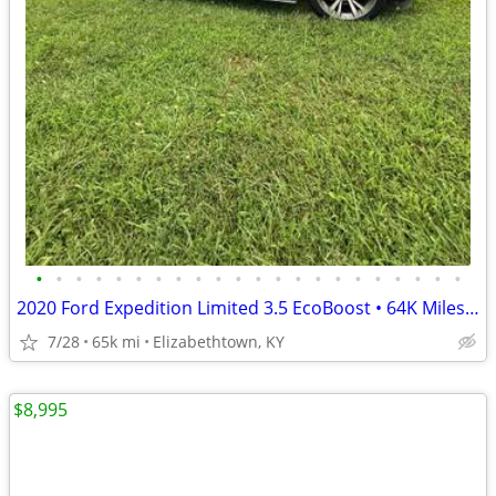
•
•
•
•
•
•
•
•
•
•
•
•
•
•
•
•
•
•
•
•
•
•
2020 Ford Expedition Limited 3.5 EcoBoost • 64K Miles • Loaded • Excel
7/28
65k mi
Elizabethtown, KY
$8,995