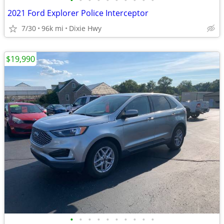
•
•
•
•
•
•
•
•
•
•
2021 Ford Explorer Police Interceptor
7/30
96k mi
Dixie Hwy
$19,990
•
•
•
•
•
•
•
•
•
•