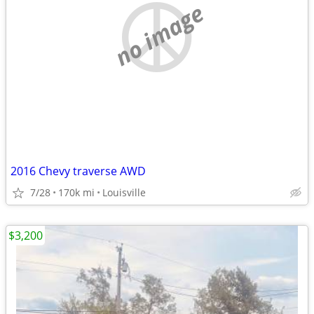
no image
2016 Chevy traverse AWD
7/28
170k mi
Louisville
$3,200