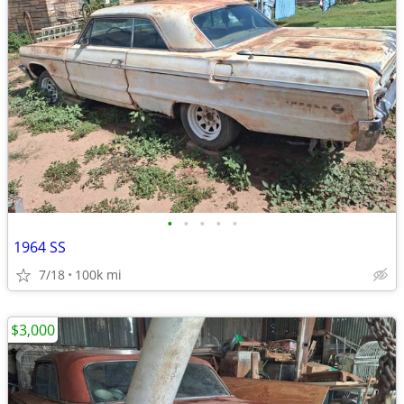
•
•
•
•
•
1964 SS
7/18
100k mi
$3,000