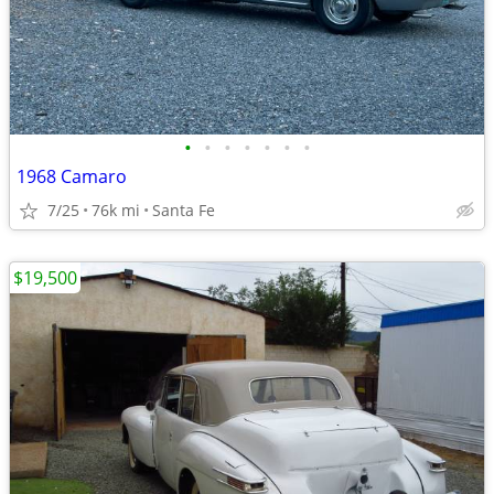
•
•
•
•
•
•
•
1968 Camaro
7/25
76k mi
Santa Fe
$19,500