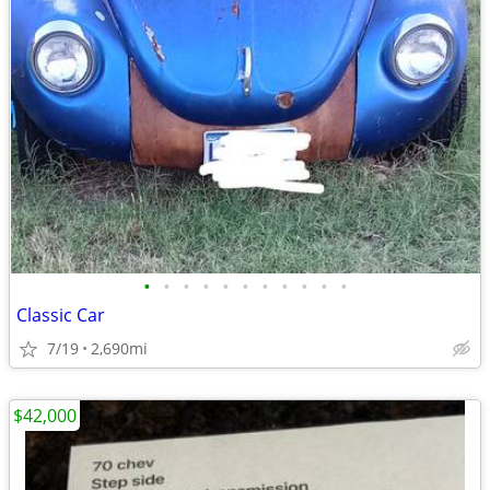
•
•
•
•
•
•
•
•
•
•
•
Classic Car
7/19
2,690mi
$42,000