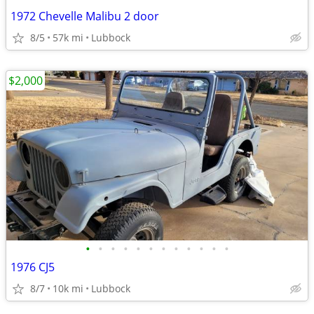
1972 Chevelle Malibu 2 door
8/5
57k mi
Lubbock
$2,000
•
•
•
•
•
•
•
•
•
•
•
•
1976 CJ5
8/7
10k mi
Lubbock