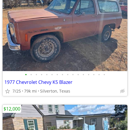
•
•
•
•
•
•
•
•
•
•
•
•
•
•
•
•
1977 Chevrolet Chevy K5 Blazer
7/25
79k mi
Silverton, Texas
$12,000