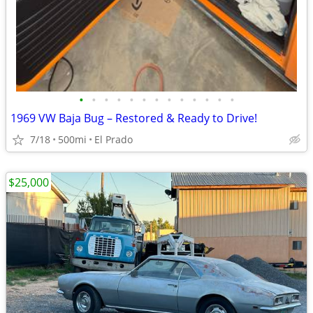
•
•
•
•
•
•
•
•
•
•
•
•
•
1969 VW Baja Bug – Restored & Ready to Drive!
7/18
500mi
El Prado
$25,000