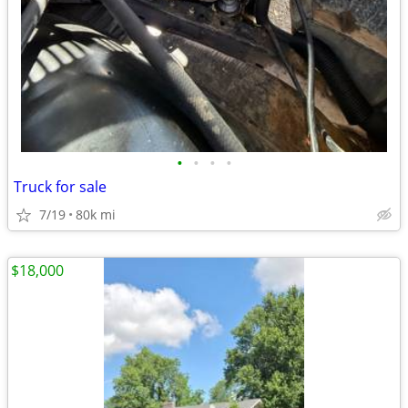
•
•
•
•
Truck for sale
7/19
80k mi
$18,000