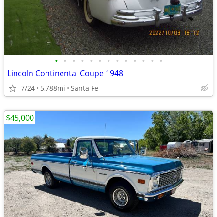
•
•
•
•
•
•
•
•
•
•
•
•
•
Lincoln Continental Coupe 1948
7/24
5,788mi
Santa Fe
$45,000