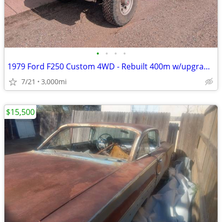
•
•
•
•
1979 Ford F250 Custom 4WD - Rebuilt 400m w/upgrades
7/21
3,000mi
$15,500