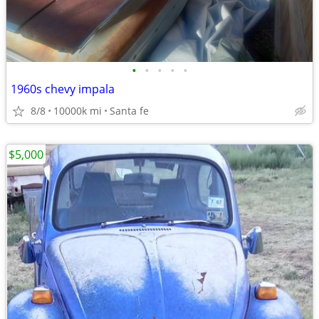
•
•
•
•
•
1960s chevy impala
8/8
10000k mi
Santa fe
$5,000