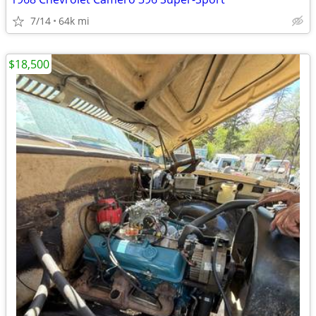
7/14
64k mi
$18,500