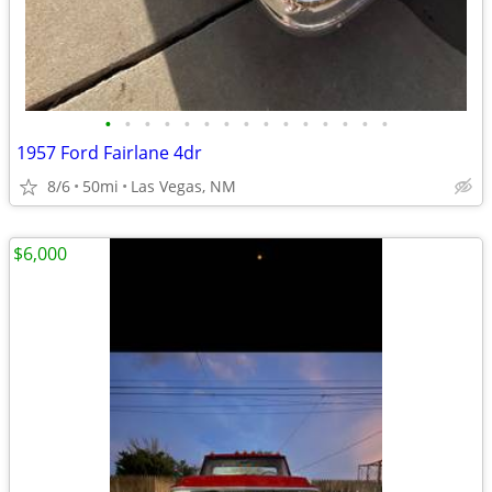
•
•
•
•
•
•
•
•
•
•
•
•
•
•
•
1957 Ford Fairlane 4dr
8/6
50mi
Las Vegas, NM
$6,000