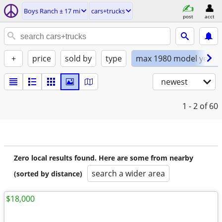
Boys Ranch ± 17 mi
cars+trucks
post
acct
+
price
sold by
type
max 1980 model year
newest
1 - 2
of 60
Zero local results found. Here are some from nearby
search a wider area
(sorted by distance)
$18,000