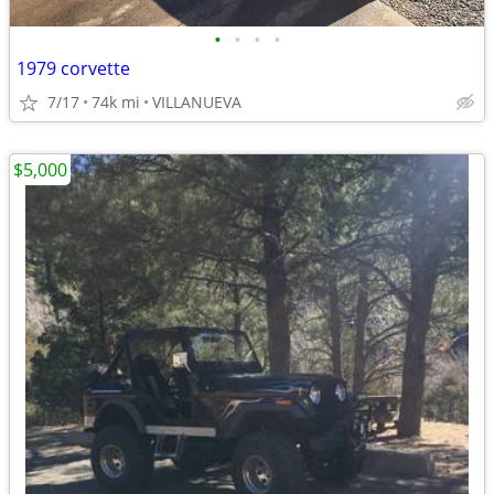
•
•
•
•
1979 corvette
7/17
74k mi
VILLANUEVA
$5,000