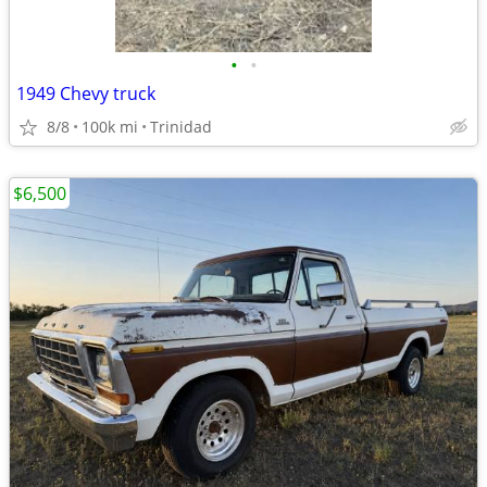
•
•
1949 Chevy truck
8/8
100k mi
Trinidad
$6,500