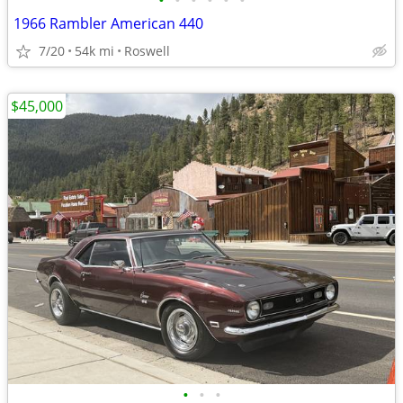
•
•
•
•
•
•
1966 Rambler American 440
7/20
54k mi
Roswell
$45,000
•
•
•