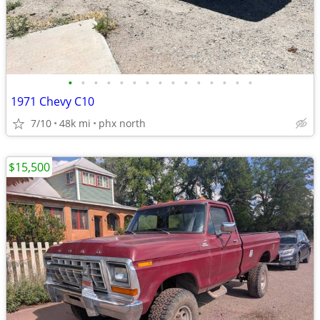
•
•
•
•
•
•
•
•
•
•
•
•
•
•
•
1971 Chevy C10
7/10
48k mi
phx north
$15,500