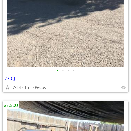
•
•
•
•
77 CJ
7/24
1mi
Pecos
$7,500