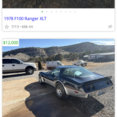
•
•
•
•
•
•
•
•
1978 F100 Ranger XLT
7/13
66k mi
$12,000