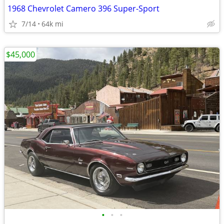
1968 Chevrolet Camero 396 Super-Sport
7/14
64k mi
$45,000
•
•
•