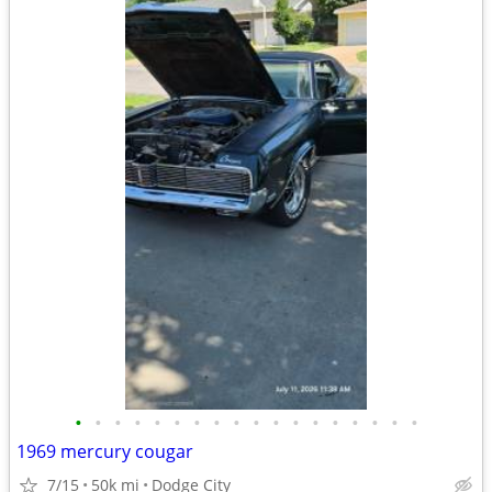
•
•
•
•
•
•
•
•
•
•
•
•
•
•
•
•
•
•
1969 mercury cougar
7/15
50k mi
Dodge City