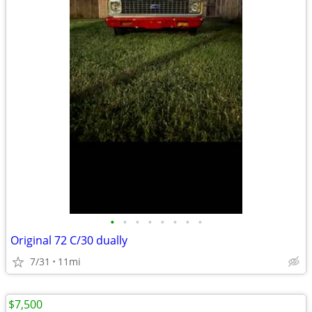
•
•
•
•
•
•
•
•
Original 72 C/30 dually
7/31
11mi
$7,500