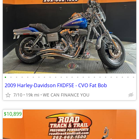
•
•
•
•
•
•
•
•
•
•
•
•
•
•
•
•
•
•
•
•
•
•
•
•
2009 Harley-Davidson FXDFSE - CVO Fat Bob
7/10
19k mi
WE CAN FINANCE YOU
$10,899