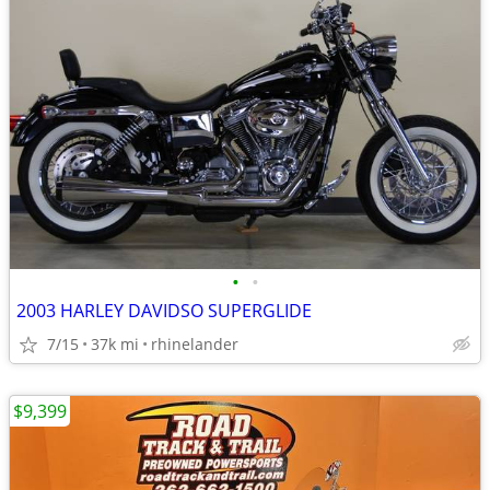
•
•
2003 HARLEY DAVIDSO SUPERGLIDE
7/15
37k mi
rhinelander
$9,399