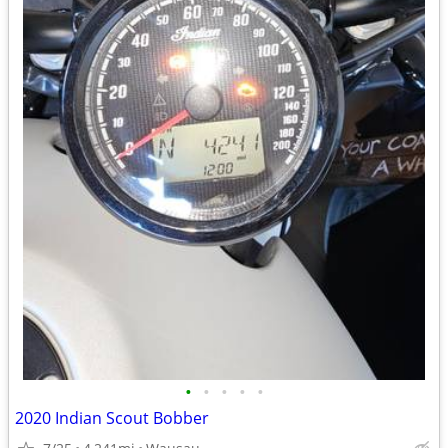
•
•
•
•
•
2020 Indian Scout Bobber