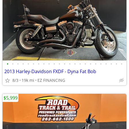
•
•
•
•
•
•
•
•
•
•
•
•
•
•
•
•
•
•
•
•
•
•
•
2013 Harley-Davidson FXDF - Dyna Fat Bob
8/3
19k mi
EZ FINANCING
$5,999