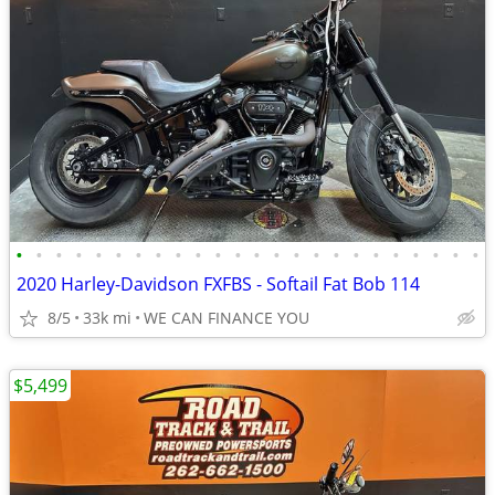
•
•
•
•
•
•
•
•
•
•
•
•
•
•
•
•
•
•
•
•
•
•
•
•
2020 Harley-Davidson FXFBS - Softail Fat Bob 114
8/5
33k mi
WE CAN FINANCE YOU
$5,499