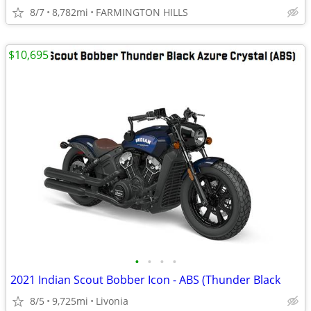
8/7
8,782mi
FARMINGTON HILLS
$10,695
•
•
•
•
2021 Indian Scout Bobber Icon - ABS (Thunder Black
8/5
9,725mi
Livonia