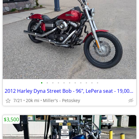
•
•
•
•
•
•
•
•
•
•
•
2012 Harley Dyna Street Bob - 96", LePera seat - 19,000 miles
7/21
20k mi
Miller's - Petoskey
$3,500