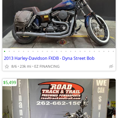
•
•
•
•
•
•
•
•
•
•
•
•
•
•
•
•
•
•
•
•
•
•
•
•
2013 Harley-Davidson FXDB - Dyna Street Bob
8/6
23k mi
EZ FINANCING
$5,499