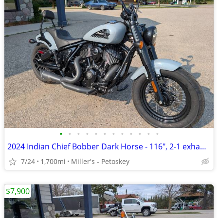
•
•
•
•
•
•
•
•
•
•
•
•
2024 Indian Chief Bobber Dark Horse - 116", 2-1 exhaust - 1,700 miles
7/24
1,700mi
Miller's - Petoskey
$7,900