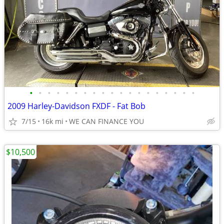
•
•
•
•
•
•
•
•
•
•
•
•
•
•
•
•
•
•
•
2009 Harley-Davidson FXDF - Fat Bob
7/15
16k mi
WE CAN FINANCE YOU
$10,500