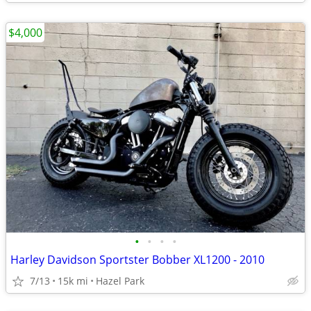
$4,000
•
•
•
•
Harley Davidson Sportster Bobber XL1200 - 2010
7/13
15k mi
Hazel Park