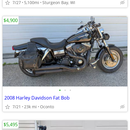
7/27
5,100mi
Sturgeon Bay, WI
$4,900
•
•
•
2008 Harley Davidson Fat Bob
7/21
23k mi
Oconto
$5,495