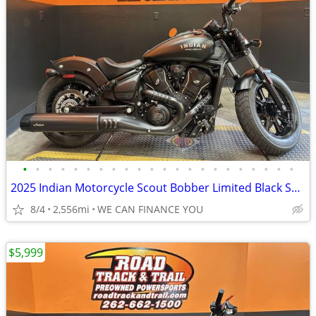
•
•
•
•
•
•
•
•
•
•
•
•
•
•
•
•
•
•
•
•
•
•
2025 Indian Motorcycle Scout Bobber Limited Black Smoke
8/4
2,556mi
WE CAN FINANCE YOU
$5,999