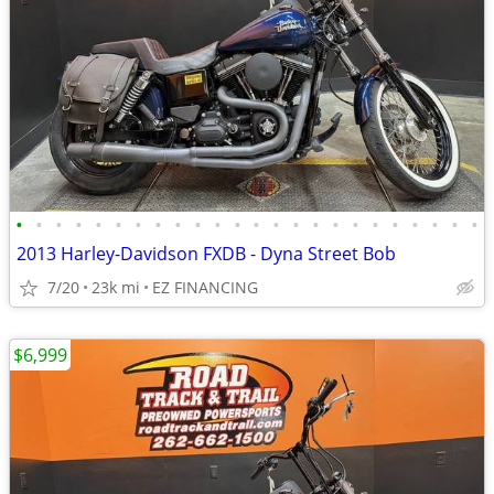
•
•
•
•
•
•
•
•
•
•
•
•
•
•
•
•
•
•
•
•
•
•
•
•
2013 Harley-Davidson FXDB - Dyna Street Bob
7/20
23k mi
EZ FINANCING
$6,999