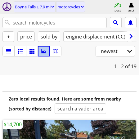
Boyne Falls ± 7.9 mi
motorcycles
post
acct
+
price
sold by
engine displacement (CC)
st
newest
1 - 2
of 19
Zero local results found. Here are some from nearby
search a wider area
(sorted by distance)
$14,700