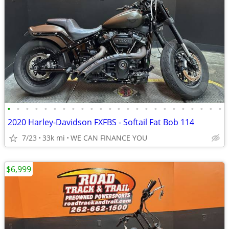
•
•
•
•
•
•
•
•
•
•
•
•
•
•
•
•
•
•
•
•
•
•
•
•
2020 Harley-Davidson FXFBS - Softail Fat Bob 114
7/23
33k mi
WE CAN FINANCE YOU
$6,999