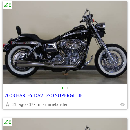
$50
•
•
2003 HARLEY DAVIDSO SUPERGLIDE
2h ago
37k mi
rhinelander
$50