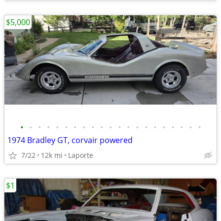
$5,000
•
•
•
•
•
•
•
•
•
•
•
•
•
•
•
•
•
•
•
•
•
1974 Bradley GT, corvair powered
7/22
12k mi
Laporte
$1