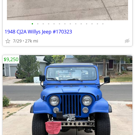
•
•
•
•
•
•
•
•
•
•
•
•
•
•
1948 CJ2A Willys Jeep #170323
7/29
27k mi
$9,250