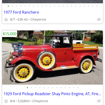
•
•
•
•
•
•
•
•
•
•
•
•
•
•
•
•
•
•
•
•
•
•
1977 Ford Ranchero
8/7
63k mi
Cheyenne
$15,000
•
•
•
•
•
•
•
•
•
•
•
•
•
1929 Ford Pickup Roadster Shay Pinto Engine, AT, Fireman Motif
8/4
3,568mi
Cheyenne