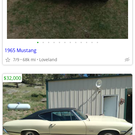
•
•
•
•
•
•
•
•
•
•
•
•
1965 Mustang
7/9
68k mi
Loveland
$32,000