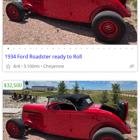
•
•
•
•
•
•
•
•
•
•
•
•
•
•
•
•
•
•
•
•
•
•
•
1934 Ford Roadster ready to Roll
8/4
3,100mi
Cheyenne
$32,500