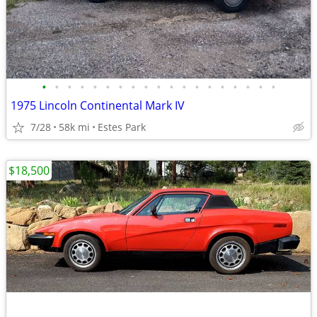
•
•
•
•
•
•
•
•
•
•
•
•
•
•
•
•
•
•
•
1975 Lincoln Continental Mark IV
7/28
58k mi
Estes Park
$18,500