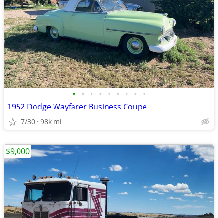
•
•
•
•
•
•
•
•
•
1952 Dodge Wayfarer Business Coupe
7/30
98k mi
$9,000