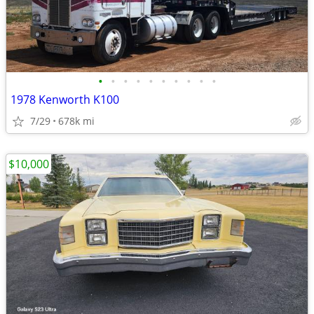
•
•
•
•
•
•
•
•
•
•
1978 Kenworth K100
7/29
678k mi
$10,000