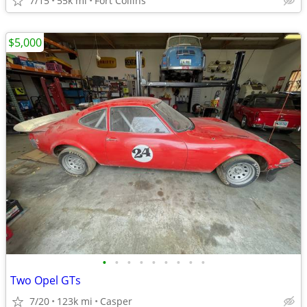
7/15
55k mi
Fort Collins
$5,000
•
•
•
•
•
•
•
•
•
Two Opel GTs
7/20
123k mi
Casper