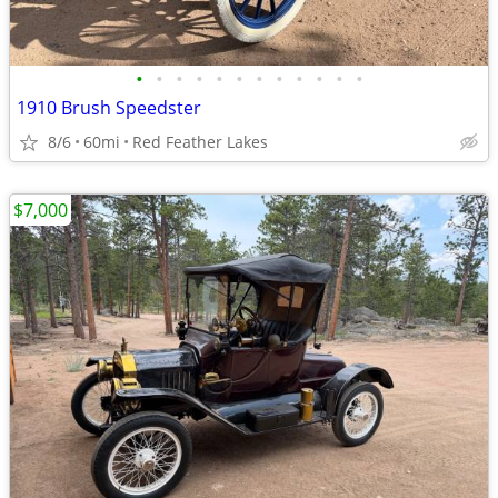
•
•
•
•
•
•
•
•
•
•
•
•
1910 Brush Speedster
8/6
60mi
Red Feather Lakes
$7,000