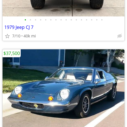
•
•
•
•
•
•
•
•
•
•
•
•
•
•
•
•
1979 Jeep CJ 7
7/10
40k mi
$37,500