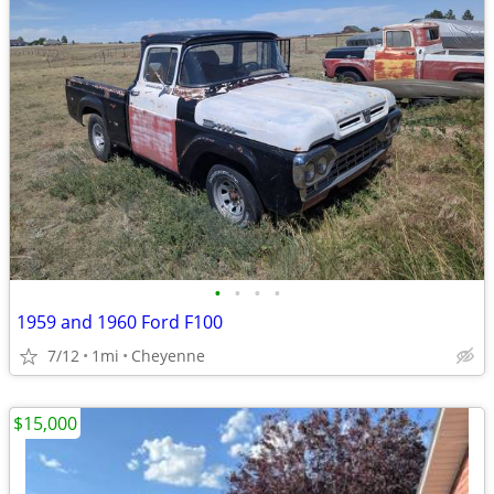
•
•
•
•
1959 and 1960 Ford F100
7/12
1mi
Cheyenne
$15,000