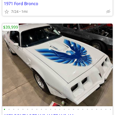
1971 Ford Bronco
7/24
1mi
$39,999
•
•
•
•
•
•
•
•
•
•
•
•
•
•
•
•
•
•
•
•
•
•
•
•