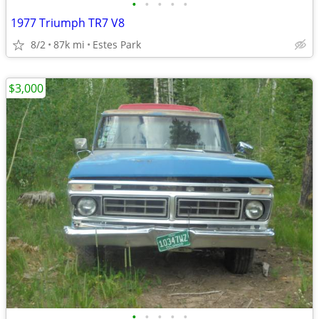
•
•
•
•
•
1977 Triumph TR7 V8
8/2
87k mi
Estes Park
$3,000
•
•
•
•
•