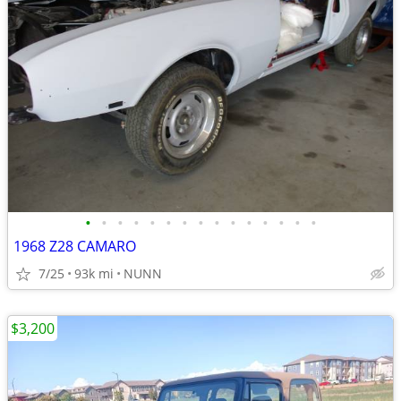
•
•
•
•
•
•
•
•
•
•
•
•
•
•
•
1968 Z28 CAMARO
7/25
93k mi
NUNN
$3,200