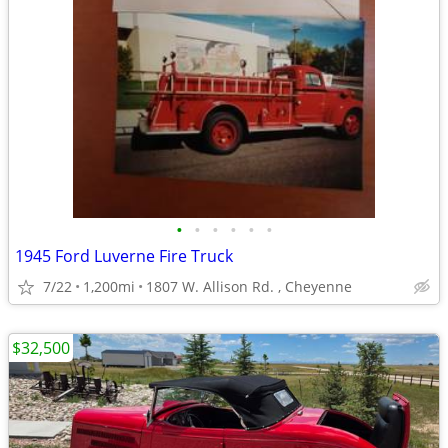
•
•
•
•
•
•
1945 Ford Luverne Fire Truck
7/22
1,200mi
1807 W. Allison Rd. , Cheyenne
$32,500