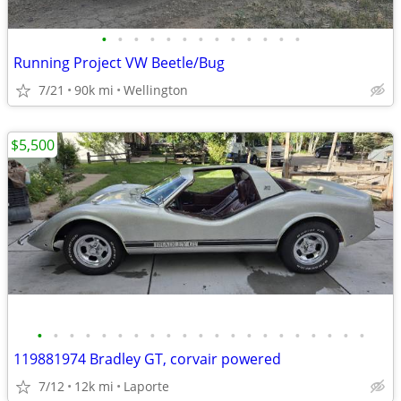
•
•
•
•
•
•
•
•
•
•
•
•
•
Running Project VW Beetle/Bug
7/21
90k mi
Wellington
$5,500
•
•
•
•
•
•
•
•
•
•
•
•
•
•
•
•
•
•
•
•
•
119881974 Bradley GT, corvair powered
7/12
12k mi
Laporte