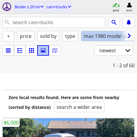
Bosler ± 20 mi
cars+trucks
post
acct
+
price
sold by
type
max 1980 model year
newest
1 - 2
of 60
Zero local results found. Here are some from nearby
search a wider area
(sorted by distance)
$6,500