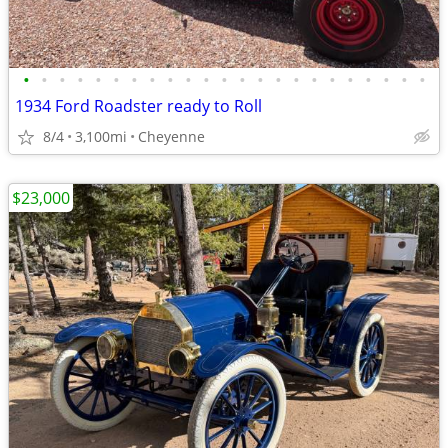
•
•
•
•
•
•
•
•
•
•
•
•
•
•
•
•
•
•
•
•
•
•
•
1934 Ford Roadster ready to Roll
8/4
3,100mi
Cheyenne
$23,000