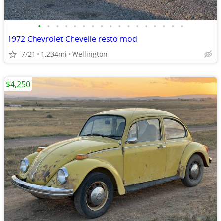
•
•
•
•
•
•
•
•
•
•
•
•
•
•
•
•
•
1972 Chevrolet Chevelle resto mod
7/21
1,234mi
Wellington
$4,250