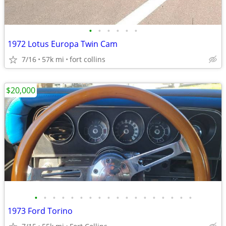
•
•
•
•
•
•
1972 Lotus Europa Twin Cam
7/16
57k mi
fort collins
$20,000
•
•
•
•
•
•
•
•
•
•
•
•
•
•
•
•
•
•
1973 Ford Torino