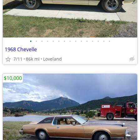
•
•
•
•
•
•
•
•
•
•
•
•
•
•
•
1968 Chevelle
7/11
86k mi
Loveland
$10,000