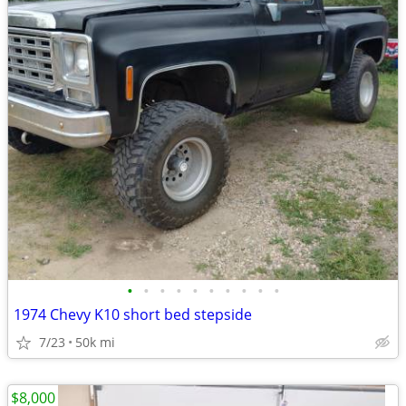
•
•
•
•
•
•
•
•
•
•
1974 Chevy K10 short bed stepside
7/23
50k mi
$8,000