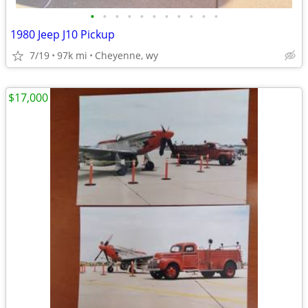
•
•
•
•
•
•
•
•
•
•
•
1980 Jeep J10 Pickup
7/19
97k mi
Cheyenne, wy
$17,000