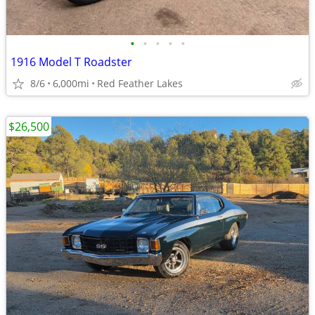
•
•
•
•
•
1916 Model T Roadster
8/6
6,000mi
Red Feather Lakes
$26,500