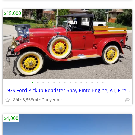
$15,000
•
•
•
•
•
•
•
•
•
•
•
•
•
•
1929 Ford Pickup Roadster Shay Pinto Engine, AT, Fireman Motif
8/4
3,568mi
Cheyenne
$4,000