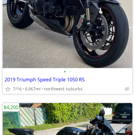
•
•
2019 Triumph Speed Triple 1050 RS
7/16
6,967mi
northwest suburbs
$4,200