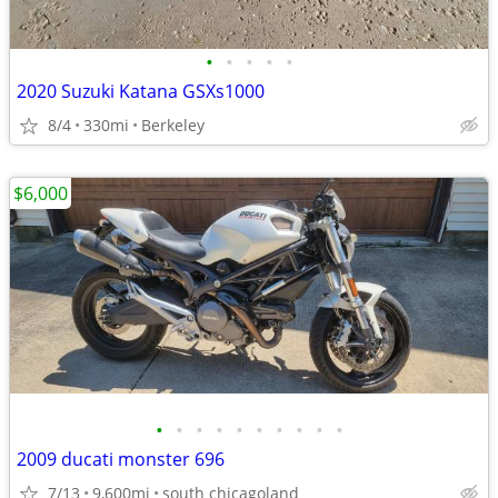
•
•
•
•
•
2020 Suzuki Katana GSXs1000
8/4
330mi
Berkeley
$6,000
•
•
•
•
•
•
•
•
•
•
2009 ducati monster 696
7/13
9,600mi
south chicagoland