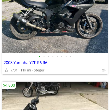
•
•
•
•
•
•
•
•
2008 Yamaha YZF-R6 R6
7/31
11k mi
Steger
$4,800