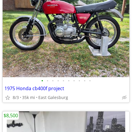
•
•
•
•
•
•
•
•
•
•
1975 Honda cb400f project
8/3
35k mi
East Galesburg
$8,500