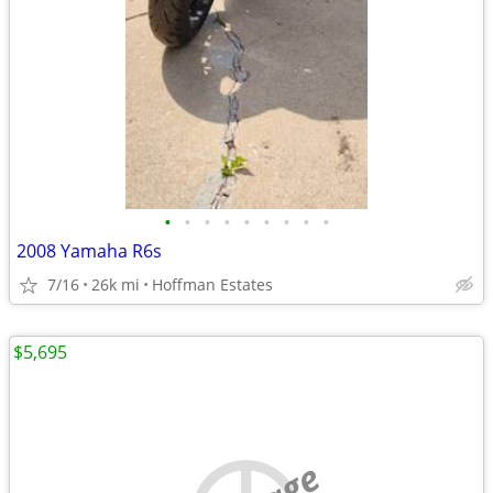
•
•
•
•
•
•
•
•
•
2008 Yamaha R6s
7/16
26k mi
Hoffman Estates
$5,695