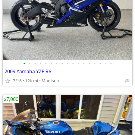
•
•
•
•
•
•
•
•
•
•
•
•
•
•
•
•
•
2009 Yamaha YZF-R6
7/16
12k mi
Madison
$7,000