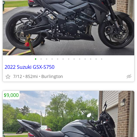
•
•
•
•
•
•
•
•
•
•
•
•
•
2022 Suzuki GSX-S750
7/12
852mi
Burlington
$9,000