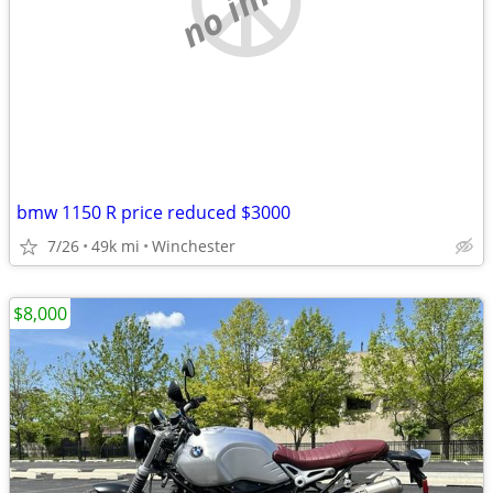
bmw 1150 R price reduced $3000
7/26
49k mi
Winchester
$8,000