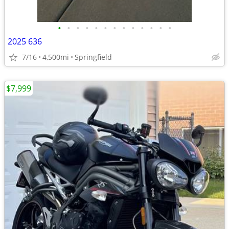
•
•
•
•
•
•
•
•
•
•
•
•
•
2025 636
7/16
4,500mi
Springfield
$7,999