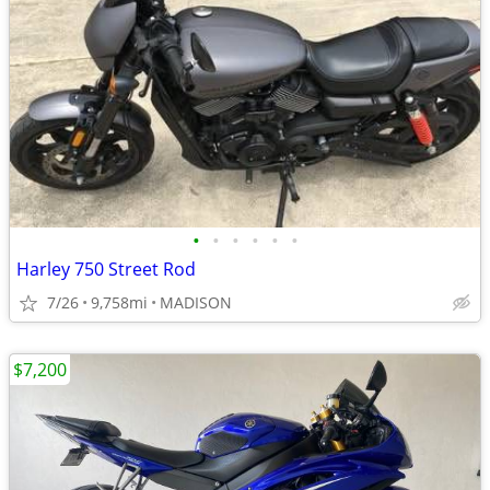
•
•
•
•
•
•
Harley 750 Street Rod
7/26
9,758mi
MADISON
$7,200