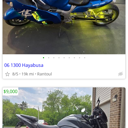
•
•
•
•
•
•
•
•
•
06 1300 Hayabusa
8/5
19k mi
Rantoul
$9,000