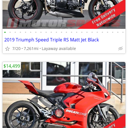
•
•
•
•
•
•
•
•
•
•
•
•
•
•
•
•
•
•
•
•
•
•
•
•
2019 Triumph Speed Triple RS Matt Jet Black
7/20
7,261mi
Layaway available
$14,499