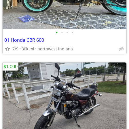
•
•
•
•
01 Honda CBR 600
7/9
30k mi
northwest indiana
$1,000