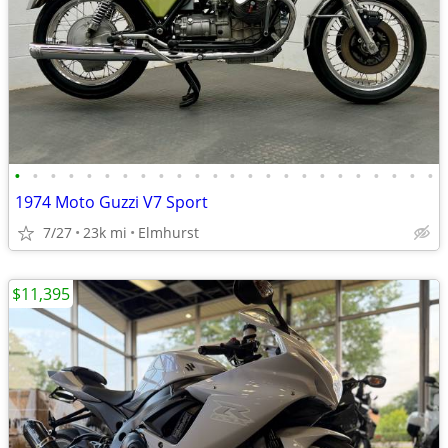
•
•
•
•
•
•
•
•
•
•
•
•
•
•
•
•
•
•
•
•
•
•
•
•
1974 Moto Guzzi V7 Sport
7/27
23k mi
Elmhurst
$11,395