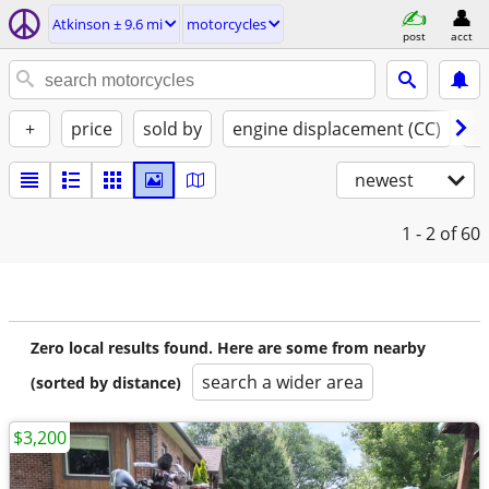
Atkinson ± 9.6 mi
motorcycles
post
acct
+
price
sold by
engine displacement (CC)
st
newest
1 - 2
of 60
Zero local results found. Here are some from nearby
search a wider area
(sorted by distance)
$3,200