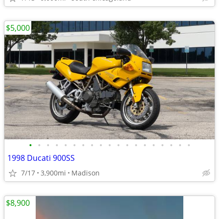
$5,000
•
•
•
•
•
•
•
•
•
•
•
•
•
•
•
•
•
•
•
1998 Ducati 900SS
7/17
3,900mi
Madison
$8,900