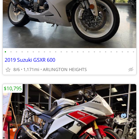
•
•
•
•
•
•
•
•
•
•
•
•
•
•
•
•
•
•
•
•
•
•
•
•
2019 Suzuki GSXR 600
8/6
1,171mi
ARLINGTON HEIGHTS
$10,795