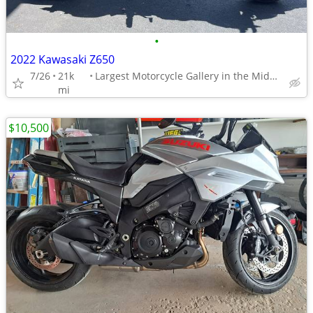
•
2022 Kawasaki Z650
7/26
21k
Largest Motorcycle Gallery in the Midwest
mi
$10,500