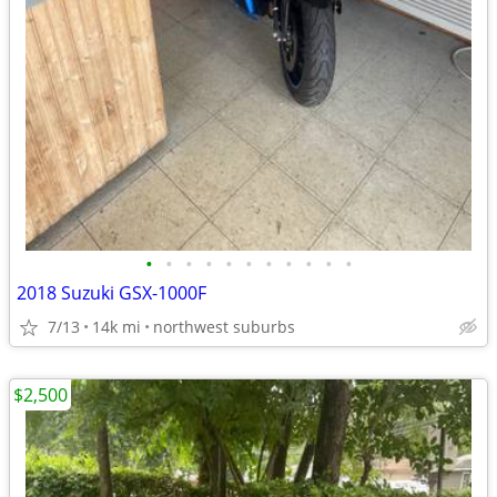
•
•
•
•
•
•
•
•
•
•
•
2018 Suzuki GSX-1000F
7/13
14k mi
northwest suburbs
$2,500