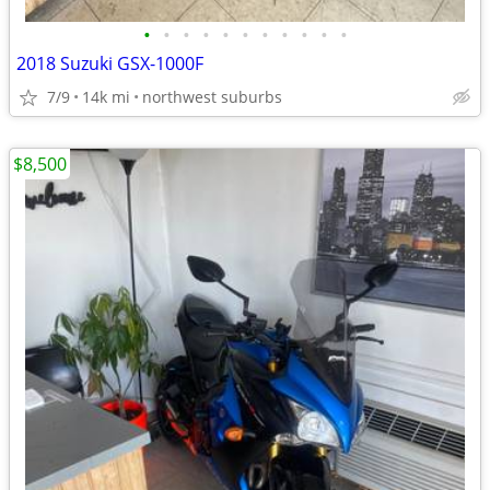
•
•
•
•
•
•
•
•
•
•
•
2018 Suzuki GSX-1000F
7/9
14k mi
northwest suburbs
$8,500