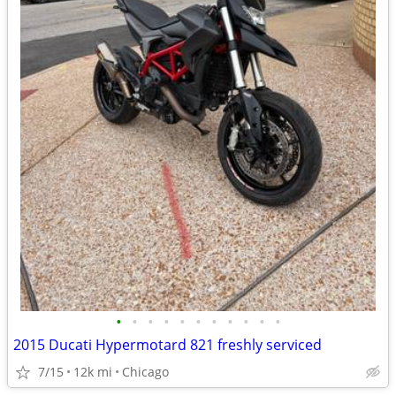
•
•
•
•
•
•
•
•
•
•
•
2015 Ducati Hypermotard 821 freshly serviced
7/15
12k mi
Chicago