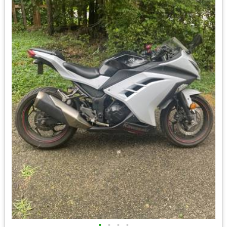
•
•
•
•