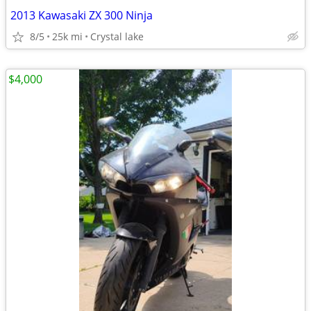
2013 Kawasaki ZX 300 Ninja
8/5
25k mi
Crystal lake
$4,000