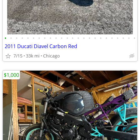
•
•
•
•
•
•
•
•
•
•
•
•
•
•
•
•
•
•
•
•
•
•
•
•
2011 Ducati Diavel Carbon Red
7/15
33k mi
Chicago
$1,000