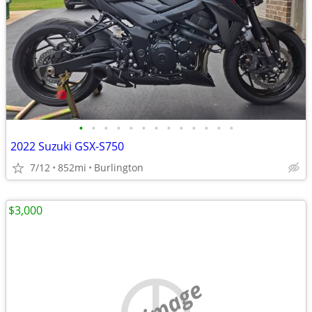
•
•
•
•
•
•
•
•
•
•
•
•
•
2022 Suzuki GSX-S750
7/12
852mi
Burlington
$3,000
no image