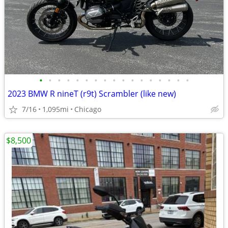
•
•
•
•
•
•
•
•
•
•
•
•
•
•
•
•
•
2023 BMW R nineT (r9t) Scrambler (like new)
7/16
1,095mi
Chicago
$8,500