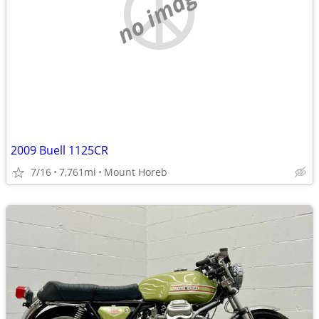
no image
2009 Buell 1125CR
7/16
7,761mi
Mount Horeb