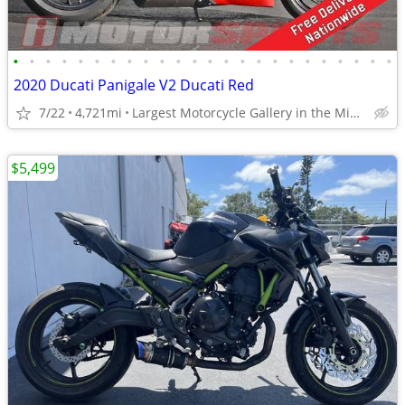
•
•
•
•
•
•
•
•
•
•
•
•
•
•
•
•
•
•
•
•
•
•
•
•
2020 Ducati Panigale V2 Ducati Red
7/22
4,721mi
Largest Motorcycle Gallery in the Midwest
$5,499