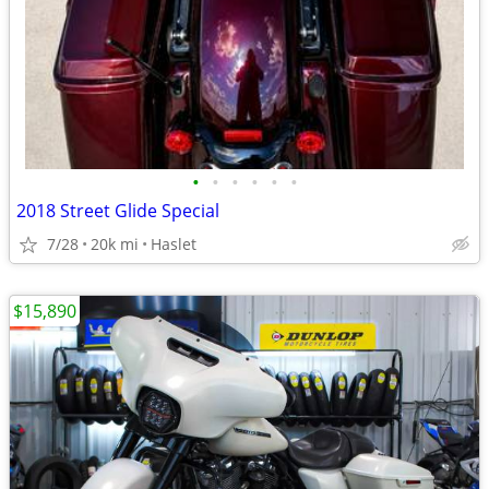
•
•
•
•
•
•
2018 Street Glide Special
7/28
20k mi
Haslet
$15,890