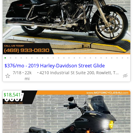
•
•
•
•
•
•
•
•
•
•
•
•
•
•
•
•
•
•
•
•
•
•
•
•
$376/mo - 2019 Harley-Davidson Street Glide
7/18
22k
4210 Industrial St Suite 200, Rowlett, TX 75088
mi
$18,541