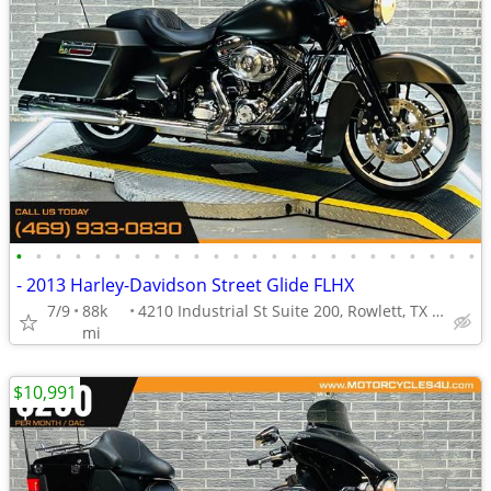
•
•
•
•
•
•
•
•
•
•
•
•
•
•
•
•
•
•
•
•
•
•
•
•
- 2013 Harley-Davidson Street Glide FLHX
7/9
88k
4210 Industrial St Suite 200, Rowlett, TX 75088
mi
$10,991