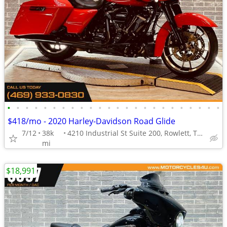
•
•
•
•
•
•
•
•
•
•
•
•
•
•
•
•
•
•
•
•
•
•
•
•
$418/mo - 2020 Harley-Davidson Road Glide
7/12
38k
4210 Industrial St Suite 200, Rowlett, TX 75088
mi
$18,991