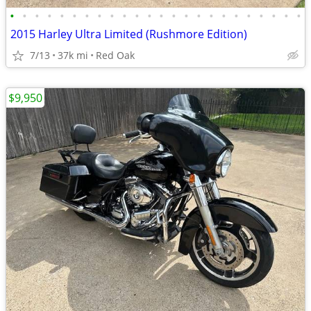
•
•
•
•
•
•
•
•
•
•
•
•
•
•
•
•
•
•
•
•
•
•
•
•
2015 Harley Ultra Limited (Rushmore Edition)
7/13
37k mi
Red Oak
$9,950