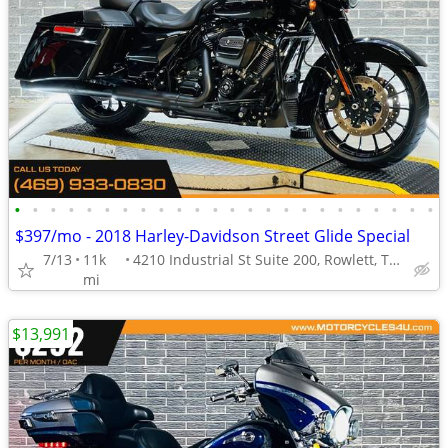
•
•
•
•
•
•
•
•
•
•
•
•
•
•
•
•
•
•
•
•
•
•
•
•
$397/mo - 2018 Harley-Davidson Street Glide Special
7/13
11k
4210 Industrial St Suite 200, Rowlett, TX 75088
mi
$13,991