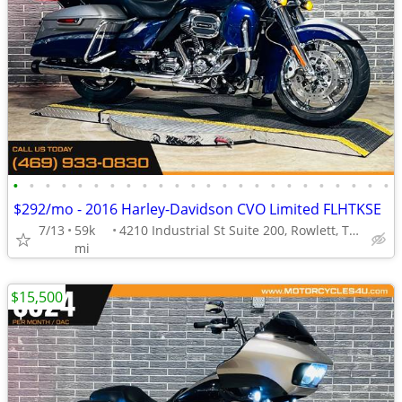
•
•
•
•
•
•
•
•
•
•
•
•
•
•
•
•
•
•
•
•
•
•
•
•
$292/mo - 2016 Harley-Davidson CVO Limited FLHTKSE
7/13
59k
4210 Industrial St Suite 200, Rowlett, TX 75088
mi
$15,500