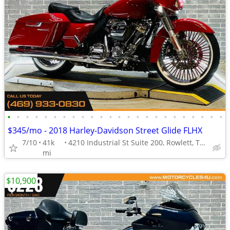
•
•
•
•
•
•
•
•
•
•
•
•
•
•
•
•
•
•
•
•
•
•
•
•
$345/mo - 2018 Harley-Davidson Street Glide FLHX
7/10
41k
4210 Industrial St Suite 200, Rowlett, TX 75088
mi
$10,900