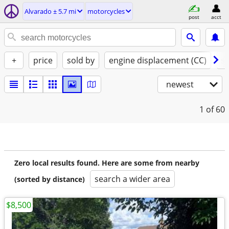
Alvarado ± 5.7 mi
motorcycles
post
acct
+
price
sold by
engine displacement (CC)
st
newest
1
of 60
Zero local results found. Here are some from nearby
search a wider area
(sorted by distance)
$8,500