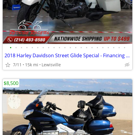
•
•
•
•
•
•
•
•
•
•
•
•
•
•
•
•
•
•
•
•
•
•
2018 Harley Davidson Street Glide Special - Financing Available!
7/11
15k mi
Lewisville
$8,500