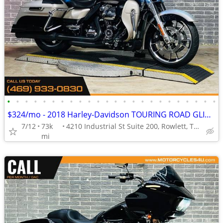
•
•
•
•
•
•
•
•
•
•
•
•
•
•
•
•
•
•
•
•
•
•
•
•
$324/mo - 2018 Harley-Davidson TOURING ROAD GLIDE ULTRA FLTRU
7/12
73k
4210 Industrial St Suite 200, Rowlett, TX 75088
mi