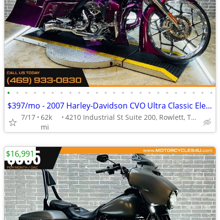
•
•
•
•
•
•
•
•
•
•
•
•
•
•
•
•
•
•
•
•
•
•
•
•
$397/mo - 2007 Harley-Davidson CVO Ultra Classic Electra Glide
7/17
62k
4210 Industrial St Suite 200, Rowlett, TX 75088
mi
$16,991