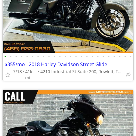
•
•
•
•
•
•
•
•
•
•
•
•
•
•
•
•
•
•
•
•
•
•
•
•
$355/mo - 2018 Harley-Davidson Street Glide
7/18
41k
4210 Industrial St Suite 200, Rowlett, TX 75088
mi