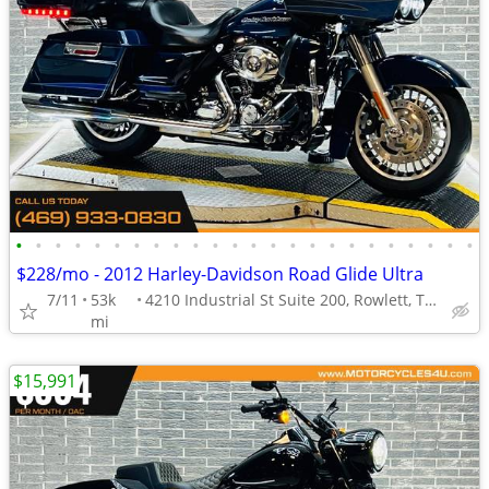
•
•
•
•
•
•
•
•
•
•
•
•
•
•
•
•
•
•
•
•
•
•
•
•
$228/mo - 2012 Harley-Davidson Road Glide Ultra
7/11
53k
4210 Industrial St Suite 200, Rowlett, TX 75088
mi
$15,991