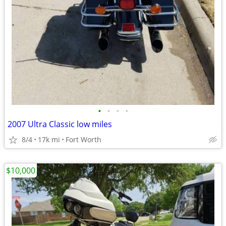
•
•
•
•
2007 Ultra Classic low miles
8/4
17k mi
Fort Worth
$10,000