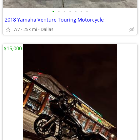
•
•
•
•
•
•
•
2018 Yamaha Venture Touring Motorcycle
7/7
25k mi
Dallas
$15,000