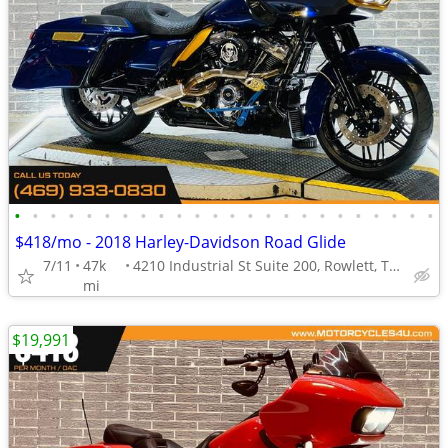
•
•
•
•
•
•
•
•
•
•
•
•
•
•
•
•
•
•
•
•
•
•
•
•
$418/mo - 2018 Harley-Davidson Road Glide
7/11
47k
4210 Industrial St Suite 200, Rowlett, TX 75088
mi
$19,991