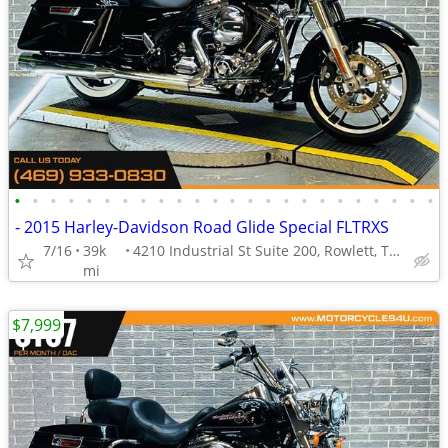
•
•
•
•
•
•
•
•
•
•
•
•
•
•
•
•
•
•
•
•
•
•
•
•
- 2015 Harley-Davidson Road Glide Special FLTRXS
7/16
39k
4210 Industrial St Suite 200, Rowlett, TX 75088
mi
$7,999