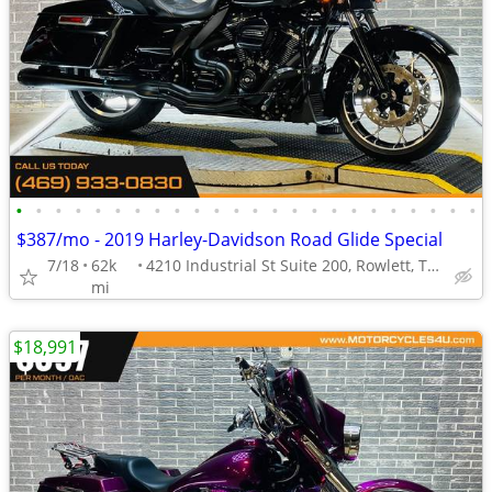
•
•
•
•
•
•
•
•
•
•
•
•
•
•
•
•
•
•
•
•
•
•
•
•
$387/mo - 2019 Harley-Davidson Road Glide Special
7/18
62k
4210 Industrial St Suite 200, Rowlett, TX 75088
mi
$18,991