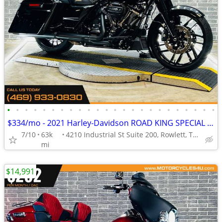
•
•
•
•
•
•
•
•
•
•
•
•
•
•
•
•
•
•
•
•
•
•
•
•
$334/mo - 2021 Harley-Davidson ROAD KING SPECIAL FLHRXS
7/10
63k
4210 Industrial St Suite 200, Rowlett, TX 75088
mi
$14,991