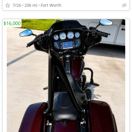
7/26
20k mi
Fort Worth
$16,000