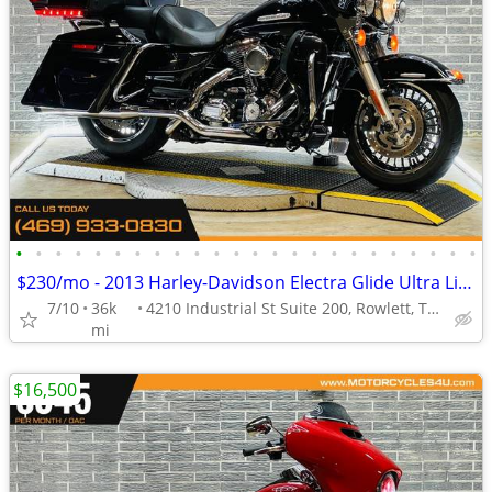
•
•
•
•
•
•
•
•
•
•
•
•
•
•
•
•
•
•
•
•
•
•
•
•
$230/mo - 2013 Harley-Davidson Electra Glide Ultra Limited FLHTK
7/10
36k
4210 Industrial St Suite 200, Rowlett, TX 75088
mi
$16,500