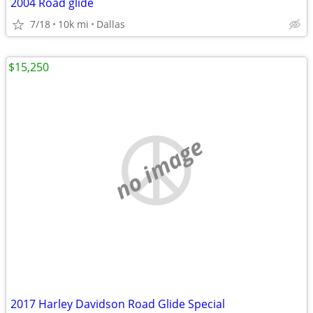
2004 Road glide
7/18
10k mi
Dallas
$15,250
no image
2017 Harley Davidson Road Glide Special