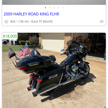
•
•
•
•
•
2009 HARLEY ROAD KING FLHR
8/6
13k mi
East Ft Worth
$18,000