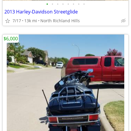
•
•
•
•
•
•
•
•
2013 Harley-Davidson Streetglide
7/17
13k mi
North Richland Hills
$6,000