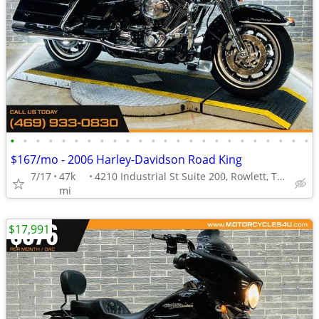
•
•
•
•
•
•
•
•
•
•
•
•
•
•
•
•
•
•
•
•
•
•
•
•
$167/mo - 2006 Harley-Davidson Road King
7/17
47k
4210 Industrial St Suite 200, Rowlett, TX 75088
mi
$17,991