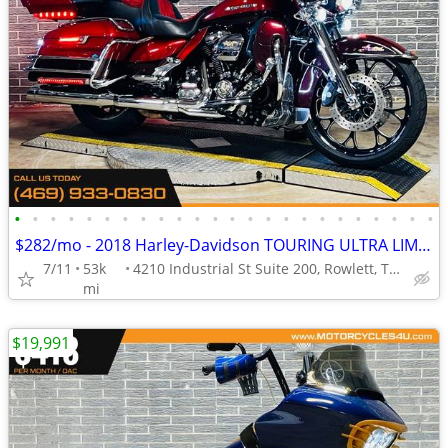
•
•
•
•
•
•
•
•
•
•
•
•
•
•
•
•
•
•
•
•
•
•
•
•
$282/mo - 2018 Harley-Davidson TOURING ULTRA LIMITED LOW FLHTKL
7/11
53k
4210 Industrial St Suite 200, Rowlett, TX 75088
mi
$19,991