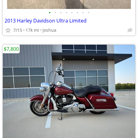
•
•
•
•
•
•
•
•
2013 Harley Davidson Ultra Limited
7/15
17k mi
Joshua
$7,800